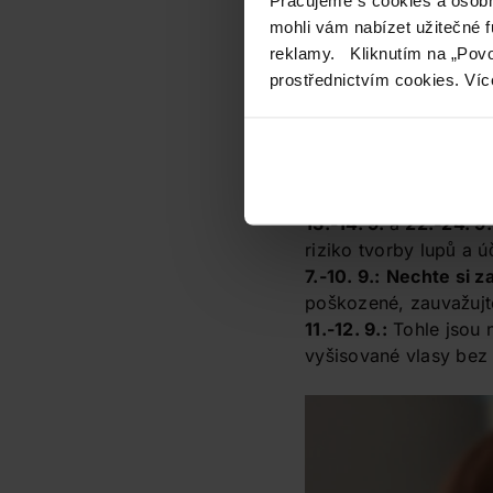
mohli vám nabízet užitečné 
reklamy. Kliknutím na „Povo
prostřednictvím cookies. Víc
Péče o vlasy
2.-3. 9.
,
7.-8. 9.
a
11.-
vlasů
právě v těchto d
13.-14. 9.
a
22.-24. 9.
riziko tvorby lupů a 
7.-10. 9.:
Nechte si z
poškozené, zauvažujte
11.-12. 9.:
Tohle jsou 
vyšisované vlasy bez 