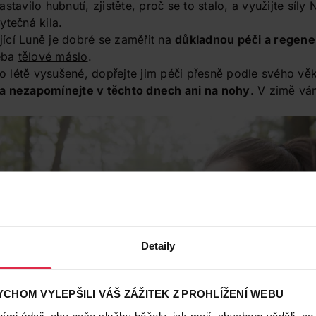
astavilo hubnutí, zjistěte, proč
se to stalo, a využijte síly
ytečná kila.
jící Luně je dobré se zaměřit na
důkladnou péči a regene
řeba
tělové máslo
.
o létě vysušené, dopřejte jim péči přesně podle svého věk
a nezapomínejte v těchto dnech ani na nohy
. V zimě vá
Detaily
CHOM VYLEPŠILI VÁŠ ZÁŽITEK Z PROHLÍŽENÍ WEBU
mi údaji, aby naše služby běžely, jak mají, abychom věděli, co