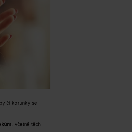
mby či korunky se
rokům
, včetně těch