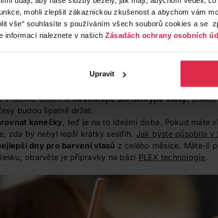
funkce, mohli zlepšit zákaznickou zkušenost a abychom vám moh
lit vše“ souhlasíte s používáním všech souborů cookies a se 
e informací naleznete v našich
Zásadách ochrany osobních úd
Upravit
12. 9.:
Umíte si mýt vlasy správně? Vyzkoušejte si ten
nej
nech a nechte své kadeře zazářit.
:
V těchto dnech si
nestříhejte ani nemyjte vlasy
, pokud
účesy budou špatně držet.
arovnat konečky
, teď je na to ideální doba. Pokud máte 
, zda by nebyl lepší krátký sestřih.
Jak byste působila v
n
ejlepší dny pro barvení vlasů
z celého měsíce. Máte-li p
lesku, obarvěte je přípravky na bázi
PLEX technologie
.