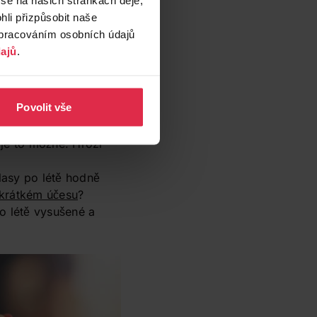
li přizpůsobit naše
zpracováním osobních údajů
ajů
.
Povolit vše
lepší postup mytí
 je to možné. Hrozí
vlasy po létě hodně
 krátkém účesu
?
o létě vysušené a