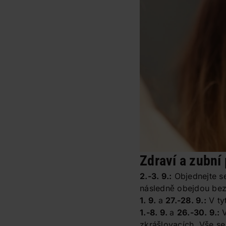
Zdraví a zubní
2.-3. 9.:
Objednejte se
následně obejdou bez
1. 9.
a
27.-28. 9.:
V ty
1.-8. 9.
a
26.-30. 9.:
zkrášlovacích. Vše se