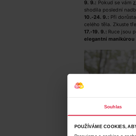
9. 9.:
Pokud se vám
z
shodila poslední nadb
10.-24. 9.:
Při dorůsta
celého těla. Zkuste t
17.-19. 9.:
Ruce jsou p
elegantní manikúrou 
Souhlas
POUŽÍVÁME COOKIES, ABY
Pracujeme s cookies a osobní