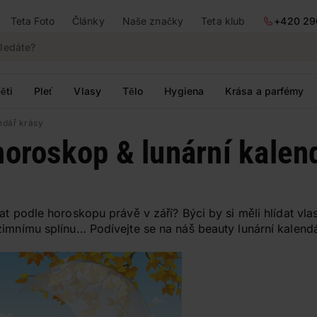
Teta Foto
Články
Naše značky
Teta klub
+420 29
ěti
Pleť
Vlasy
Tělo
Hygiena
Krása a parfémy
ndář krásy
horoskop & lunární kalen
at podle horoskopu právě v září? Býci by si měli hlídat vla
zimnímu splínu… Podívejte se na náš beauty lunární kalend