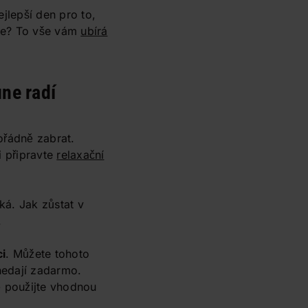
ejlepší den pro to,
 se? To vše vám
ubírá
ne radí
ořádně zabrat.
i připravte
relaxační
hká. Jak zůstat v
.
ci
. Můžete tohoto
nedají zadarmo.
ě použijte vhodnou