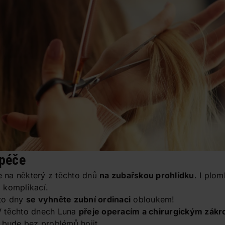
 péče
 na některý z těchto dnů
na zubařskou prohlídku
. I plo
 komplikací.
to dny
se vyhněte zubní ordinaci
obloukem!
V těchto dnech Luna
přeje operacím a chirurgickým zák
 bude bez problémů hojit.