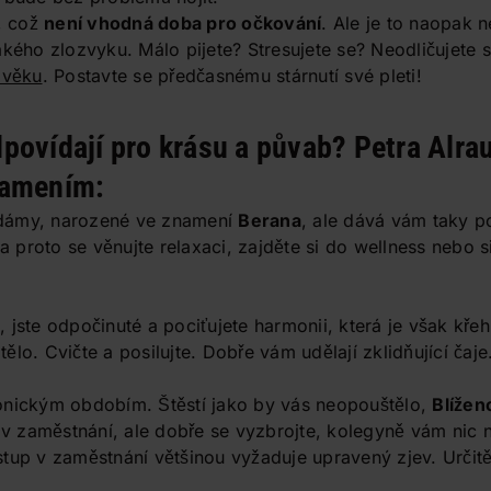
, což
není vhodná doba pro očkování
. Ale je to naopak n
akého zlozvyku. Málo pijete? Stresujete se? Neodličujete
 věku
. Postavte se předčasnému stárnutí své pleti!
povídají pro krásu a půvab? Petra Alrau
namením:
, dámy, narozené ve znamení
Berana
, ale dává vám taky p
 a proto se věnujte relaxaci, zajděte si do wellness nebo s
, jste odpočinuté a pociťujete harmonii, která je však kře
lo. Cvičte a posilujte. Dobře vám udělají zklidňující čaje
onickým obdobím. Štěstí jako by vás neopouštělo,
Blížen
d v zaměstnání, ale dobře se vyzbrojte, kolegyně vám nic 
tup v zaměstnání většinou vyžaduje upravený zjev. Určit