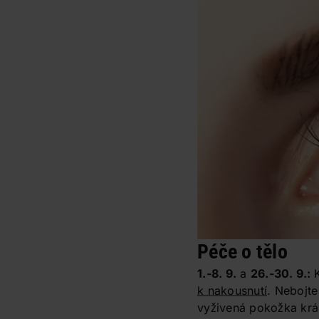
Péče o tělo
1.-8. 9.
a
26.-30. 9.:
k nakousnutí
. Nebojte
vyživená pokožka krá