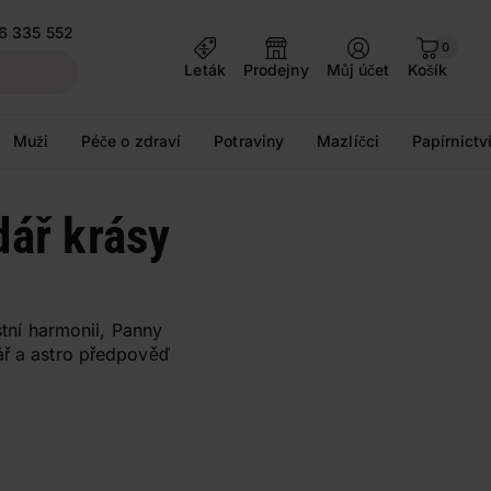
6 335 552
0
Leták
Prodejny
Můj účet
Košík
Muži
Péče o zdraví
Potraviny
Mazlíčci
Papírnictv
dář krásy
stní harmonii, Panny
ář a astro předpověď