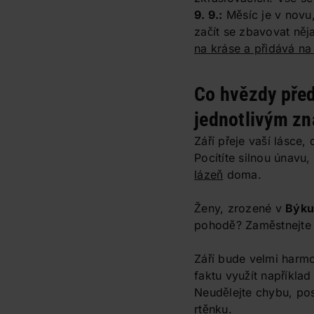
9. 9.:
Měsíc je v novu
začít se zbavovat něj
na kráse a přidává na
Co hvězdy před
jednotlivým z
Září přeje vaší lásce
Pocítíte silnou únavu,
lázeň
doma.
Ženy, zrozené v
Býku
pohodě? Zaměstnejte tě
Září bude velmi harm
faktu využít napříkla
Neudělejte chybu, pos
rtěnku
.