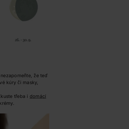
nezapomeňte, že teď
ové kúry či masky,
Zkuste třeba i
domácí
krémy.