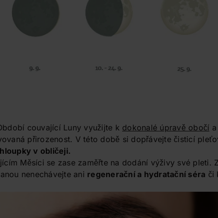
Období couvající Luny využijte k
dokonalé úpravě obočí
a 
vovaná přirozenost. V této době si dopřávejte čisticí pleť
hloupky v obličeji.
jícím Měsíci se zase zaměřte na dodání výživy své pleti. 
tranou nenechávejte ani
regenerační a hydratační séra
či 