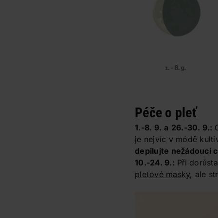
Péče o pleť
1.-8. 9.
a
26.-30. 9.:
je nejvíc v módě kulti
depilujte nežádoucí c
10.-24. 9.:
Při dorůsta
pleťové masky
, ale s