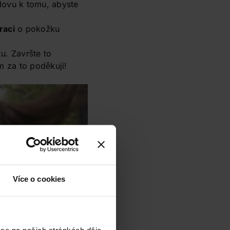
 Novu k tomu, abyste
raci
o pokožku
u. Završte to
m za to poděkují!
Více o cookies
 se na našich stránkách děje,