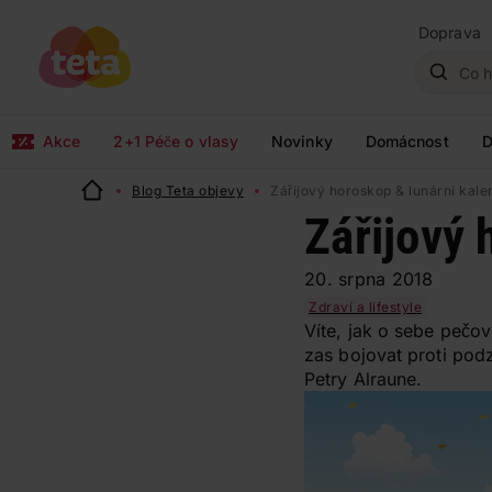
Doprava
Akce
2+1 Péče o vlasy
Novinky
Domácnost
D
Blog Teta objevy
Zářijový horoskop & lunární kale
Zářijový 
20. srpna 2018
Zdraví a lifestyle
Víte, jak o sebe pečov
zas bojovat proti pod
Petry Alraune.