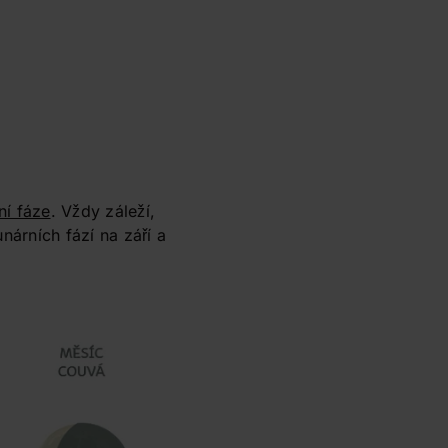
ní fáze
. Vždy záleží,
nárních fází na září a