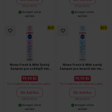
barvy na vlasy a cestovní balení.
barvy na vlasy a cestovní balení.
419,60 Kč
/
lit
419,60 Kč
/
lit
dostupné online
dostupné online
načítám
načítám
2+1
2+1
Nivea Fresh & Mild Suchý
Nivea Fresh & Mild suchý
šampon pro světlejší tón
šampon pro tmavší tón vlasů
vlasů 200 ml
200 ml
99,90 Kč
99,90 Kč
*2+1 zdarma na vlasovou péči v
*2+1 zdarma na vlasovou péči v
libovolné kombinaci, nejlevnější
libovolné kombinaci, nejlevnější
produkt zdarma. Neplatí na
produkt zdarma. Neplatí na
Do košíku
Do košíku
barvy na vlasy a cestovní balení.
barvy na vlasy a cestovní balení.
499,50 Kč
/
lit
499,50 Kč
/
lit
dostupné online
dostupné online
načítám
načítám