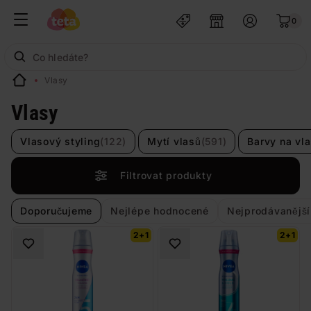
0
Vlasy
Vlasy
Vlasový styling
(122)
Mytí vlasů
(591)
Barvy na vl
Filtrovat produkty
Doporučujeme
Nejlépe hodnocené
Nejprodávanější
2+1
2+1