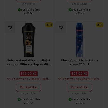
barvy na vlasy a cestovní balení.
59,90 Kč
/
ks
699,33 Kč
/
lit
dostupné online
dostupné online
načítám
načítám
2+1
2+1
Schwarzkopf Gliss posilující
Nivea Care & Hold lak na
šampon Ultimate Repair 400
vlasy 250 ml
ml
119,90 Kč
104,90 Kč
*2+1 zdarma na vlasovou péči v
*2+1 zdarma na vlasovou péči v
libovolné kombinaci, nejlevnější
libovolné kombinaci, nejlevnější
produkt zdarma. Neplatí na
produkt zdarma. Neplatí na
Do košíku
Do košíku
barvy na vlasy a cestovní balení.
barvy na vlasy a cestovní balení.
299,75 Kč
/
lit
419,60 Kč
/
lit
dostupné online
dostupné online
načítám
načítám