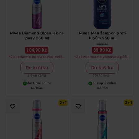
Nivea Diamond Gloss lak na
Nivea Men šampon proti
vlasy 250 ml
lupům 250 ml
99,90 Kč
104,90 Kč
69,90 Kč
*2+1 zdarma na vlasovou péči v
*2+1 zdarma na vlasovou péči v
libovolné kombinaci, nejlevnější
libovolné kombinaci, nejlevnější
produkt zdarma. Neplatí na
produkt zdarma. Neplatí na
Do košíku
Do košíku
barvy na vlasy a cestovní balení.
barvy na vlasy a cestovní balení.
419,60 Kč
/
lit
279,60 Kč
/
lit
dostupné online
dostupné online
načítám
načítám
2+1
2+1