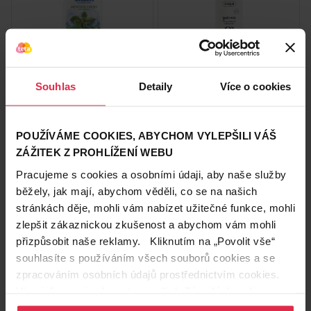
Head & Shoulders Menthol
Ziaja kozí mléko kondicionér
Fresh šampon proti lupům
na vlasy s keratinem
Souhlas
Detaily
Více o cookies
800 ml
posilující 200 ml
289,90 Kč
59,90 Kč
*2+1 zdarma na vlasovou péči v
*2+1 zdarma na vlasovou péči v
libovolné kombinaci, nejlevnější
libovolné kombinaci, nejlevnější
POUŽÍVÁME COOKIES, ABYCHOM VYLEPŠILI VÁŠ
produkt zdarma. Neplatí na
produkt zdarma. Neplatí na
Do košíku
Do košíku
ZÁŽITEK Z PROHLÍŽENÍ WEBU
barvy na vlasy a cestovní balení.
barvy na vlasy a cestovní balení.
362,38 Kč
/
lit
299,50 Kč
/
lit
Pracujeme s cookies a osobními údaji, aby naše služby
dostupné online
dostupné online
běžely, jak mají, abychom věděli, co se na našich
načítám
načítám
stránkách děje, mohli vám nabízet užitečné funkce, mohli
zlepšit zákaznickou zkušenost a abychom vám mohli
2+1
2+1
přizpůsobit naše reklamy. Kliknutím na „Povolit vše“
souhlasíte s používáním všech souborů cookies a se
zpracováním osobních údajů prostřednictvím cookies.
Více informací naleznete v našich
Zásadách ochrany
osobních údajů
.