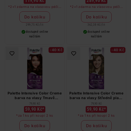
119,90 Kč
289,90 Kč
*2+1 zdarma na vlasovou péči v
*2+1 zdarma na vlasovou péči v
libovolné kombinaci, nejlevnější
libovolné kombinaci, nejlevnější
produkt zdarma. Neplatí na
produkt zdarma. Neplatí na
Do košíku
Do košíku
barvy na vlasy a cestovní balení.
barvy na vlasy a cestovní balení.
299,75 Kč
/
lit
362,38 Kč
/
lit
dostupné online
dostupné online
načítám
načítám
-40 Kč
-40 Kč
Palette Intensive Color Creme
Palette Intensive Color Creme
barva na vlasy Tmavě
barva na vlasy Středně plavý
mahagonový 3-68
7-0
79,90 Kč
79,90 Kč
59,90 Kč*
59,90 Kč*
*za 1 ks při koupi 2 ks
*za 1 ks při koupi 2 ks
Do košíku
Do košíku