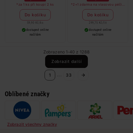
*za 1 ks při koupi 2 ks
*2+1 zdarma na vlasovou péči v
libovolné kombinaci, nejlevnější
produkt zdarma. Neplatí na
Do košíku
Do košíku
barvy na vlasy a cestovní balení.
59,90 Kč
/
ks
299,75 Kč
/
lit
dostupné online
dostupné online
načítám
načítám
Zobrazeno 1-40 z 1288
Zobrazit další
...
1
33
Oblíbené značky
Zobrazit všechny značky