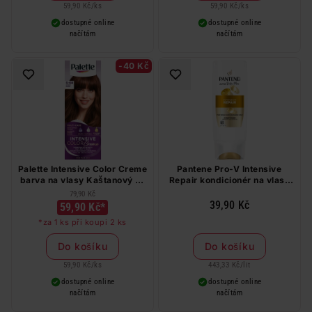
59,90 Kč
/
ks
59,90 Kč
/
ks
dostupné online
dostupné online
načítám
načítám
-40 Kč
Palette Intensive Color Creme
Pantene Pro-V Intensive
barva na vlasy Kaštanový 5-
Repair kondicionér na vlasy
68
90 ml
79,90 Kč
39,90 Kč
59,90 Kč*
*za 1 ks při koupi 2 ks
Do košíku
Do košíku
59,90 Kč
/
ks
443,33 Kč
/
lit
dostupné online
dostupné online
načítám
načítám