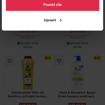
Povolit vše
L'Oréal Paris Elseve Color-
Schwarzkopf Taft Volume lak
Vive šampon, 400 ml
na vlasy pro jemné vlasy 250
ml
139,90 Kč
129,90 Kč
Upravit
*2+1 zdarma na vlasovou péči v
*2+1 zdarma na vlasovou péči v
libovolné kombinaci, nejlevnější
libovolné kombinaci, nejlevnější
produkt zdarma. Neplatí na
produkt zdarma. Neplatí na
Do košíku
Do košíku
barvy na vlasy a cestovní balení.
barvy na vlasy a cestovní balení.
349,75 Kč
/
lit
519,60 Kč
/
lit
dostupné online
dostupné online
načítám
načítám
2+1
2+1
Schwarzkopf Gliss Oil
Head & Shoulders Apple
Nutritive vyživující šampon
Fresh šampon proti lupům
400 ml
800 ml