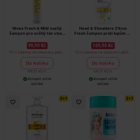
Nivea Fresh & Mild suchý
Head & Shoulders Citrus
šampon pro světlý tón vlasů
Fresh šampon proti lupům na
200 ml
mastné vlasy 400 ml
99,90 Kč
169,90 Kč
*2+1 zdarma na vlasovou péči v
*2+1 zdarma na vlasovou péči v
libovolné kombinaci, nejlevnější
libovolné kombinaci, nejlevnější
produkt zdarma. Neplatí na
produkt zdarma. Neplatí na
Do košíku
Do košíku
barvy na vlasy a cestovní balení.
barvy na vlasy a cestovní balení.
499,50 Kč
/
lit
424,75 Kč
/
lit
dostupné online
dostupné online
načítám
načítám
2+1
2+1