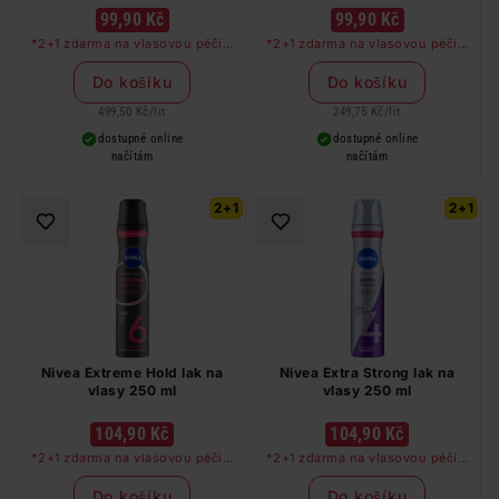
99,90 Kč
99,90 Kč
*2+1 zdarma na vlasovou péči v
*2+1 zdarma na vlasovou péči v
libovolné kombinaci, nejlevnější
libovolné kombinaci, nejlevnější
produkt zdarma. Neplatí na
produkt zdarma. Neplatí na
Do košíku
Do košíku
barvy na vlasy a cestovní balení.
barvy na vlasy a cestovní balení.
499,50 Kč
/
lit
249,75 Kč
/
lit
dostupné online
dostupné online
načítám
načítám
2+1
2+1
Nivea Extreme Hold lak na
Nivea Extra Strong lak na
vlasy 250 ml
vlasy 250 ml
104,90 Kč
104,90 Kč
*2+1 zdarma na vlasovou péči v
*2+1 zdarma na vlasovou péči v
libovolné kombinaci, nejlevnější
libovolné kombinaci, nejlevnější
produkt zdarma. Neplatí na
produkt zdarma. Neplatí na
Do košíku
Do košíku