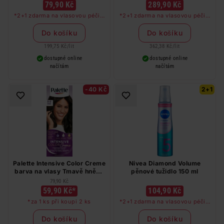
79,90 Kč
289,90 Kč
*2+1 zdarma na vlasovou péči v
*2+1 zdarma na vlasovou péči v
libovolné kombinaci, nejlevnější
libovolné kombinaci, nejlevnější
produkt zdarma. Neplatí na
produkt zdarma. Neplatí na
Do košíku
Do košíku
barvy na vlasy a cestovní balení.
barvy na vlasy a cestovní balení.
199,75 Kč
/
lit
362,38 Kč
/
lit
dostupné online
dostupné online
načítám
načítám
-40 Kč
2+1
Palette Intensive Color Creme
Nivea Diamond Volume
barva na vlasy Tmavě hnědý
pěnové tužidlo 150 ml
3-0
79,90 Kč
59,90 Kč*
104,90 Kč
*za 1 ks při koupi 2 ks
*2+1 zdarma na vlasovou péči v
libovolné kombinaci, nejlevnější
produkt zdarma. Neplatí na
Do košíku
Do košíku