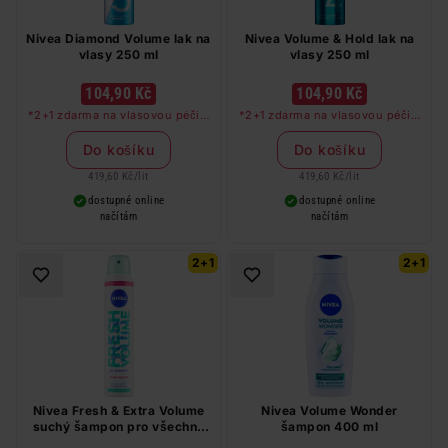
Nivea Diamond Volume lak na
Nivea Volume & Hold lak na
vlasy 250 ml
vlasy 250 ml
104,90 Kč
104,90 Kč
*2+1 zdarma na vlasovou péči v
*2+1 zdarma na vlasovou péči v
libovolné kombinaci, nejlevnější
libovolné kombinaci, nejlevnější
produkt zdarma. Neplatí na
produkt zdarma. Neplatí na
Do košíku
Do košíku
barvy na vlasy a cestovní balení.
barvy na vlasy a cestovní balení.
419,60 Kč
/
lit
419,60 Kč
/
lit
dostupné online
dostupné online
načítám
načítám
2+1
2+1
Nivea Fresh & Extra Volume
Nivea Volume Wonder
suchý šampon pro všechny
šampon 400 ml
typy vlasů 200 ml