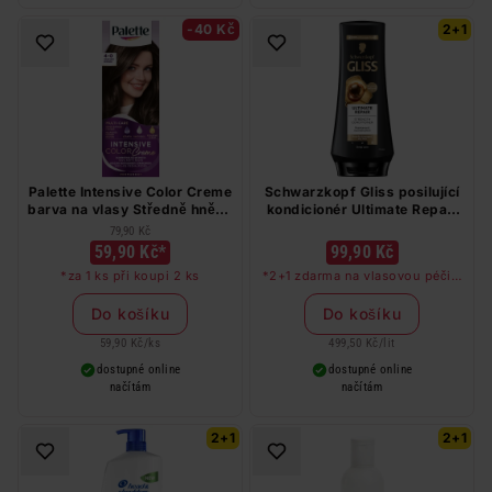
-40 Kč
2+1
Palette Intensive Color Creme
Schwarzkopf Gliss posilující
barva na vlasy Středně hnědý
kondicionér Ultimate Repair
4-0
200 ml
79,90 Kč
59,90 Kč*
99,90 Kč
*za 1 ks při koupi 2 ks
*2+1 zdarma na vlasovou péči v
libovolné kombinaci, nejlevnější
produkt zdarma. Neplatí na
Do košíku
Do košíku
barvy na vlasy a cestovní balení.
59,90 Kč
/
ks
499,50 Kč
/
lit
dostupné online
dostupné online
načítám
načítám
2+1
2+1