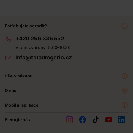
Potřebujete poradit?
+420 296 335 552
V pracovní dny: 8:00–16:30
info@tetadrogerie.cz
Vše o nákupu
Akce a výhodné nabídky
O nás
Teta klub
O nás
Prodejny
Mobilní aplikace
Kariéra - aktuální nabídka
O e-shopu
Teta pomáhá
Sledujte nás
Obchodní podmínky
Historie
Reklamační řád