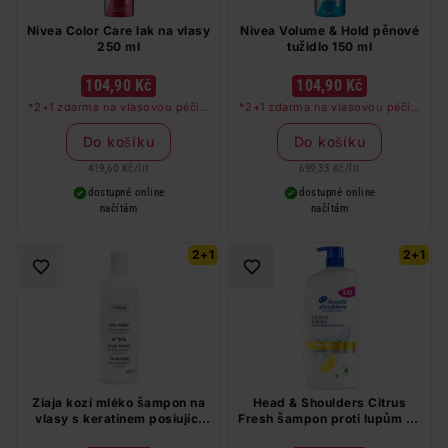
Nivea Color Care lak na vlasy
Nivea Volume & Hold pěnové
250 ml
tužidlo 150 ml
104,90 Kč
104,90 Kč
*2+1 zdarma na vlasovou péči v
*2+1 zdarma na vlasovou péči v
libovolné kombinaci, nejlevnější
libovolné kombinaci, nejlevnější
produkt zdarma. Neplatí na
produkt zdarma. Neplatí na
Do košíku
Do košíku
barvy na vlasy a cestovní balení.
barvy na vlasy a cestovní balení.
419,60 Kč
/
lit
699,33 Kč
/
lit
dostupné online
dostupné online
načítám
načítám
2+1
2+1
Ziaja kozí mléko šampon na
Head & Shoulders Citrus
vlasy s keratinem posiující
Fresh šampon proti lupům na
400 ml
mastné vlasy 800 ml