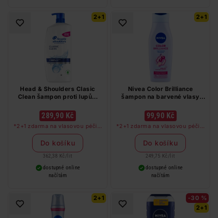
2+1
2+1
Head & Shoulders Clasic
Nivea Color Brilliance
Clean šampon proti lupům
šampon na barvené vlasy
800 ml
400 ml
289,90 Kč
99,90 Kč
*2+1 zdarma na vlasovou péči v
*2+1 zdarma na vlasovou péči v
libovolné kombinaci, nejlevnější
libovolné kombinaci, nejlevnější
produkt zdarma. Neplatí na
produkt zdarma. Neplatí na
Do košíku
Do košíku
barvy na vlasy a cestovní balení.
barvy na vlasy a cestovní balení.
362,38 Kč
/
lit
249,75 Kč
/
lit
dostupné online
dostupné online
načítám
načítám
2+1
-30 %
2+1