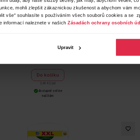
funkce, mohli zlepšit zákaznickou zkušenost a abychom vám moh
lit vše“ souhlasíte s používáním všech souborů cookies a se 
e informací naleznete v našich
Zásadách ochrany osobních úd
Persil Deep Clean Active prací gel 66 PD
Pers
Upravit
229,90 Kč
Do košíku
3,48 Kč
/
pd
dostupné online
načítám