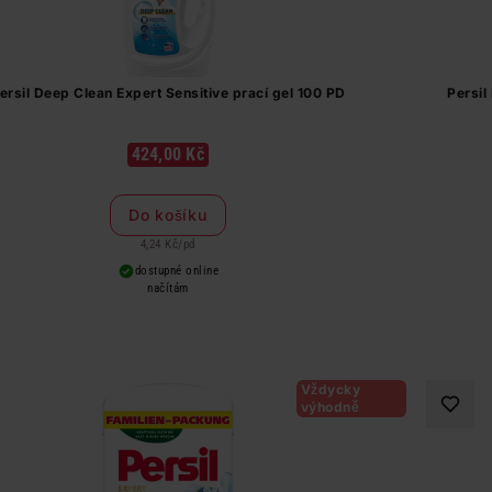
ersil Deep Clean Expert Sensitive prací gel 100 PD
Persil
424,00 Kč
Do košíku
4,24 Kč
/
pd
dostupné online
načítám
Vždycky
výhodně