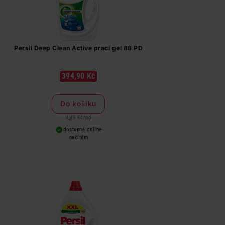
Persil Deep Clean Active prací gel 88 PD
394,90 Kč
Do košíku
4,49 Kč
/
pd
dostupné online
načítám