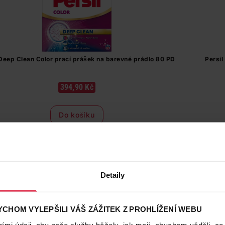
 Deep Clean Color prací prášek na barevné prádlo 80 PD
Persil
394,90 Kč
Do košíku
4,94 Kč
/
pd
dostupné online
načítám
Detaily
CHOM VYLEPŠILI VÁŠ ZÁŽITEK Z PROHLÍŽENÍ WEBU
mi údaji, aby naše služby běžely, jak mají, abychom věděli, co