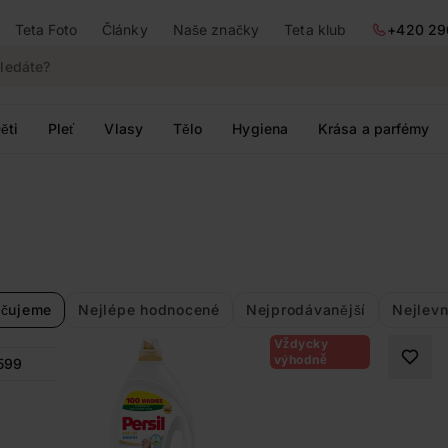
Teta Foto
Články
Naše značky
Teta klub
+420 29
ěti
Pleť
Vlasy
Tělo
Hygiena
Krása a parfémy
čujeme
Nejlépe hodnocené
Nejprodávanější
Nejlevn
Vždycky
výhodně