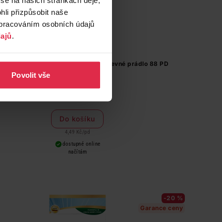
li přizpůsobit naše
zpracováním osobních údajů
ajů
.
il Deep Clean Color prací gel na barevné prádlo 88 PD
Povolit vše
394,90 Kč
Do košíku
4,49 Kč
/
pd
dostupné online
načítám
-20 %
Garance ceny