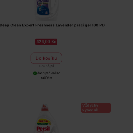
 Deep Clean Expert Freshness Lavender prací gel 100 PD
424,00 Kč
Do košíku
4,24 Kč
/
pd
dostupné online
načítám
Vždycky
výhodně