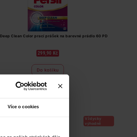
 Deep Clean Color prací prášek na barevné prádlo 60 PD
299,90 Kč
Do košíku
5,00 Kč
/
pd
dostupné online
načítám
Více o cookies
Vždycky
výhodně
 se na našich stránkách děje,