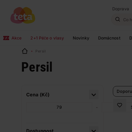
Doprava
Akce
2+1 Péče o vlasy
Novinky
Domácnost
D
Persil
Persil
Doporu
Cena (Kč)
-
Dostupnost