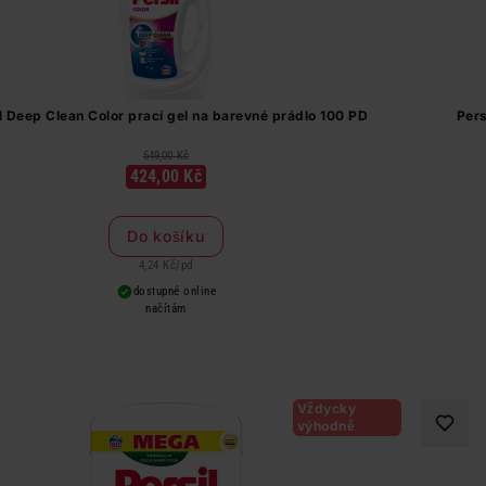
l Deep Clean Color prací gel na barevné prádlo 100 PD
Pers
549,00 Kč
424,00 Kč
Do košíku
4,24 Kč
/
pd
dostupné online
načítám
Vždycky
výhodně