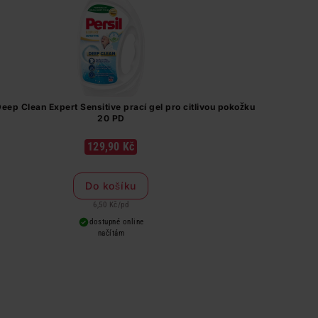
Deep Clean Expert Sensitive prací gel pro citlivou pokožku
20 PD
129,90 Kč
Do košíku
6,50 Kč
/
pd
dostupné online
načítám