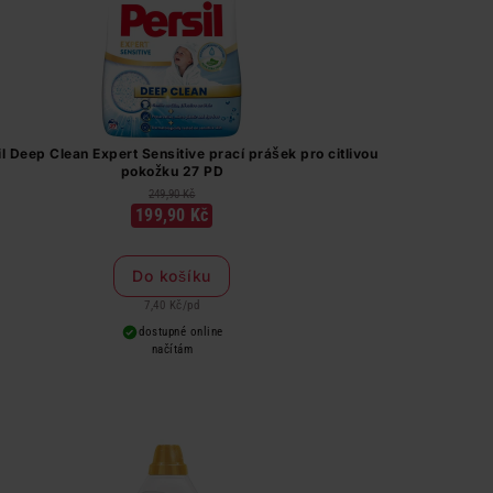
il Deep Clean Expert Sensitive prací prášek pro citlivou
pokožku 27 PD
249,90 Kč
199,90 Kč
Do košíku
7,40 Kč
/
pd
dostupné online
načítám