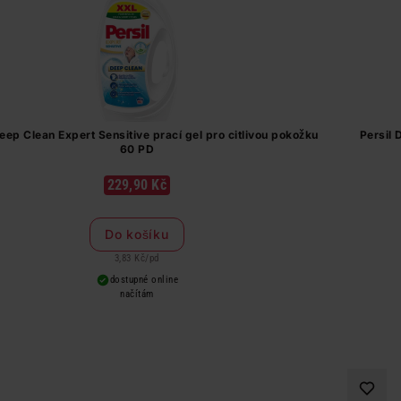
eep Clean Expert Sensitive prací gel pro citlivou pokožku
Persil 
60 PD
229,90 Kč
Do košíku
3,83 Kč
/
pd
dostupné online
načítám