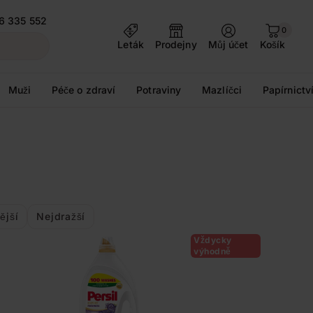
6 335 552
0
Leták
Prodejny
Můj účet
Košík
Muži
Péče o zdraví
Potraviny
Mazlíčci
Papírnictv
ější
Nejdražší
Vždycky
výhodně