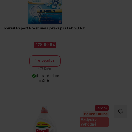
Persil Expert Freshness prací prášek 90 PD
428,00 Kč
Do košíku
4,76 Kč
/
pd
dostupné online
načítám
-22 %
Pouze Online
Vždycky
výhodně