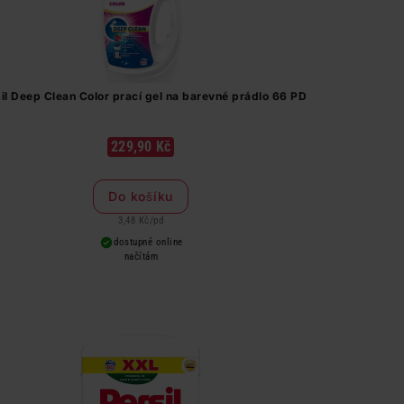
il Deep Clean Color prací gel na barevné prádlo 66 PD
229,90 Kč
Do košíku
3,48 Kč
/
pd
dostupné online
načítám