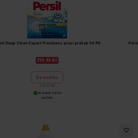
sil Deep Clean Expert Freshness prací prášek 54 PD
Pers
299,90 Kč
Do košíku
5,55 Kč
/
pd
dostupné online
načítám