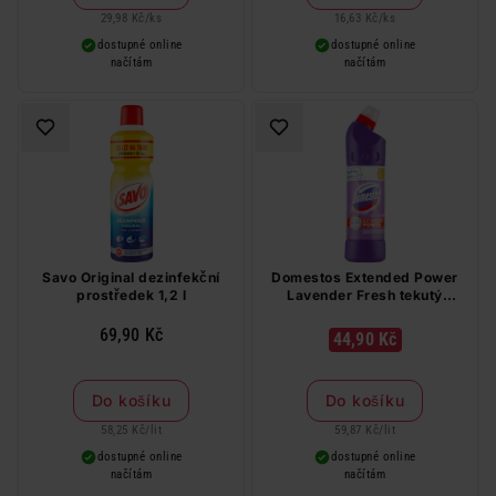
29,98 Kč
/
ks
16,63 Kč
/
ks
dostupné online
dostupné online
načítám
načítám
Savo Original dezinfekční
Domestos Extended Power
prostředek 1,2 l
Lavender Fresh tekutý
dezinfekční a čisticí
přípravek 750 ml
69,90 Kč
44,90 Kč
Do košíku
Do košíku
58,25 Kč
/
lit
59,87 Kč
/
lit
dostupné online
dostupné online
načítám
načítám