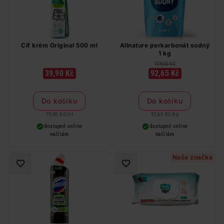
Cif krém Original 500 ml
Allnature perkarbonát sodný
1 kg
109,00 Kč
39,90 Kč
92,65 Kč
Do košíku
Do košíku
79,80 Kč
/
lit
92,65 Kč
/
kg
dostupné online
dostupné online
načítám
načítám
Naše značka