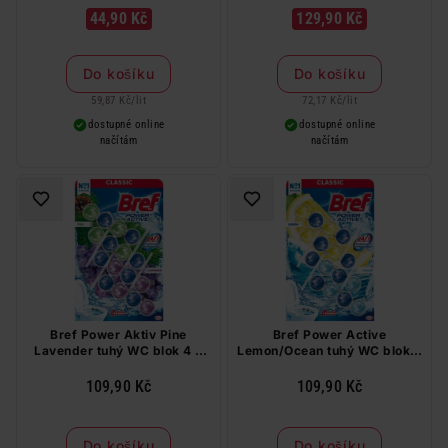
44,90 Kč
129,90 Kč
Do košíku
Do košíku
59,87 Kč
/
lit
72,17 Kč
/
lit
dostupné online
dostupné online
načítám
načítám
Bref Power Aktiv Pine
Bref Power Active
Lavender tuhý WC blok 4 x
Lemon/Ocean tuhý WC blok 4
50 g
x 50 g
109,90 Kč
109,90 Kč
Do košíku
Do košíku