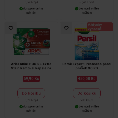
5,94 Kč
/
pd
67,40 Kč
/
lit
dostupné online
dostupné online
načítám
načítám
Vždycky
výhodně
Ariel Allin1 PODS + Extra
Persil Expert Freshness prací
Stain Removal kapsle na
prášek 90 PD
praní 10 PD
59,90 Kč
450,00 Kč
Do košíku
Do košíku
5,99 Kč
/
pd
5,00 Kč
/
pd
dostupné online
dostupné online
načítám
načítám