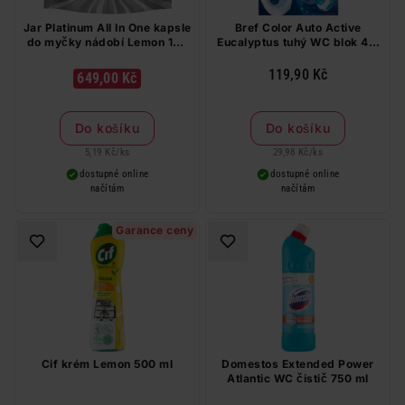
Jar Platinum All In One kapsle
Bref Color Auto Active
do myčky nádobí Lemon 125
Eucalyptus tuhý WC blok 4 x
ks
50 g
119,90 Kč
649,00 Kč
Do košíku
Do košíku
5,19 Kč
/
ks
29,98 Kč
/
ks
dostupné online
dostupné online
načítám
načítám
Garance ceny
Cif krém Lemon 500 ml
Domestos Extended Power
Atlantic WC čistič 750 ml