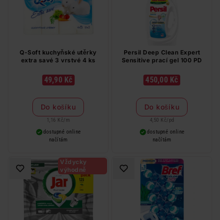
Q-Soft kuchyňské utěrky
Persil Deep Clean Expert
extra savé 3 vrstvé 4 ks
Sensitive prací gel 100 PD
49,90 Kč
450,00 Kč
Do košíku
Do košíku
1,16 Kč
/
m
4,50 Kč
/
pd
dostupné online
dostupné online
načítám
načítám
Vždycky
výhodně