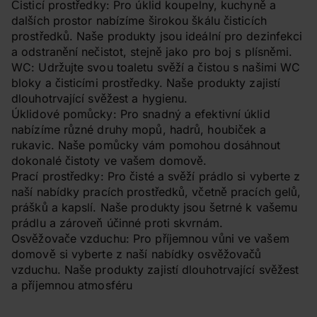
Čisticí prostředky: Pro úklid koupelny, kuchyně a
dalších prostor nabízíme širokou škálu čisticích
prostředků. Naše produkty jsou ideální pro dezinfekci
a odstranění nečistot, stejně jako pro boj s plísněmi.
WC: Udržujte svou toaletu svěží a čistou s našimi WC
bloky a čisticími prostředky. Naše produkty zajistí
dlouhotrvající svěžest a hygienu.
Úklidové pomůcky: Pro snadný a efektivní úklid
nabízíme různé druhy mopů, hadrů, houbiček a
rukavic. Naše pomůcky vám pomohou dosáhnout
dokonalé čistoty ve vašem domově.
Prací prostředky: Pro čisté a svěží prádlo si vyberte z
naší nabídky pracích prostředků, včetně pracích gelů,
prášků a kapslí. Naše produkty jsou šetrné k vašemu
prádlu a zároveň účinné proti skvrnám.
Osvěžovače vzduchu: Pro příjemnou vůni ve vašem
domově si vyberte z naší nabídky osvěžovačů
vzduchu. Naše produkty zajistí dlouhotrvající svěžest
a příjemnou atmosféru