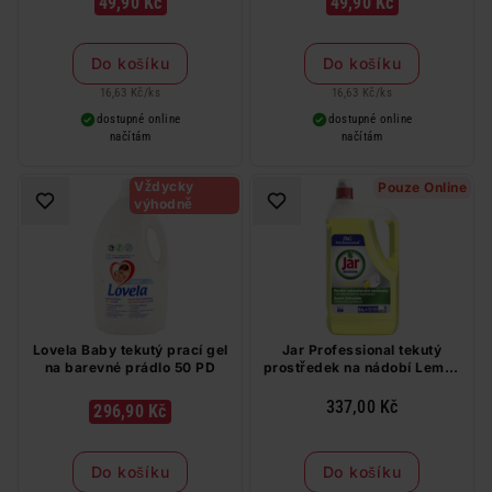
49,90 Kč
49,90 Kč
Do košíku
Do košíku
16,63 Kč
/
ks
16,63 Kč
/
ks
dostupné online
dostupné online
načítám
načítám
Vždycky
Pouze Online
výhodně
Lovela Baby tekutý prací gel
Jar Professional tekutý
na barevné prádlo 50 PD
prostředek na nádobí Lemon
5 l
337,00 Kč
296,90 Kč
Do košíku
Do košíku