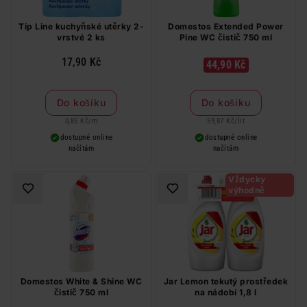
Tip Line kuchyňské utěrky 2-
Domestos Extended Power
vrstvé 2 ks
Pine WC čistič 750 ml
17,90 Kč
44,90 Kč
Do košíku
Do košíku
0,85 Kč
/
m
59,87 Kč
/
lit
dostupné online
dostupné online
načítám
načítám
Vždycky
výhodně
Domestos White & Shine WC
Jar Lemon tekutý prostředek
čistič 750 ml
na nádobí 1,8 l