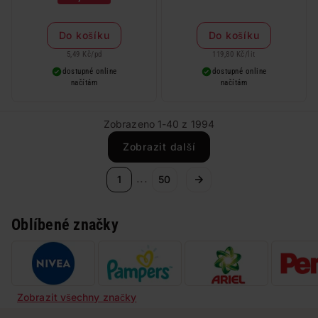
Do košíku
Do košíku
5,49 Kč
/
pd
119,80 Kč
/
lit
dostupné online
dostupné online
načítám
načítám
Zobrazeno 1-40 z 1994
Zobrazit další
...
1
50
Oblíbené značky
Zobrazit všechny značky