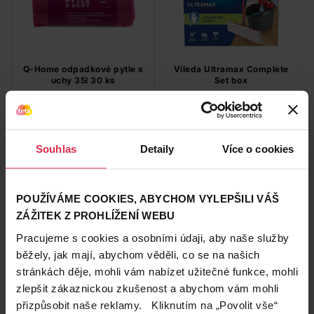
Q-Home odpadkové pytle s
Vileda Ultramax Complete
uchy 35l 30 ks
Set box
39,90 Kč
699,00 Kč
Do košíku
Do košíku
Souhlas
Detaily
Více o cookies
1,33 Kč
/
ks
699,00 Kč
/
ks
dostupné online
dostupné online
načítám
načítám
POUŽÍVÁME COOKIES, ABYCHOM VYLEPŠILI VÁŠ
ZÁŽITEK Z PROHLÍŽENÍ WEBU
Vždycky
Pracujeme s cookies a osobními údaji, aby naše služby
výhodně
běžely, jak mají, abychom věděli, co se na našich
stránkách děje, mohli vám nabízet užitečné funkce, mohli
zlepšit zákaznickou zkušenost a abychom vám mohli
přizpůsobit naše reklamy. Kliknutím na „Povolit vše“