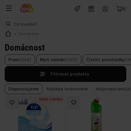
0
Domácnost
Domácnost
Praní
(548)
Mytí nádobí
(245)
Čisticí prostředky
(3
Filtrovat produkty
Doporučujeme
Nejlépe hodnocené
Nejprodávanější
Naše značka