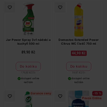
Jar Power Spray 3v1 nádobí a
Domestos Extended Power
kuchyň 500 ml
Citrus WC čistič 750 ml
89,90 Kč
44,90 Kč
Do košíku
Do košíku
179,80 Kč
/
lit
59,87 Kč
/
lit
dostupné online
dostupné online
načítám
načítám
Garance ceny
-15 %
Pouze Online