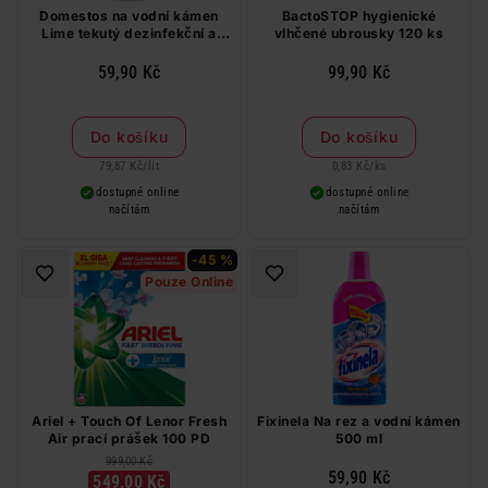
Domestos na vodní kámen
BactoSTOP hygienické
Lime tekutý dezinfekční a
vlhčené ubrousky 120 ks
čisticí přípravek 750 ml
59,90 Kč
99,90 Kč
Do košíku
Do košíku
79,87 Kč
/
lit
0,83 Kč
/
ks
dostupné online
dostupné online
načítám
načítám
-45 %
Pouze Online
Ariel + Touch Of Lenor Fresh
Fixinela Na rez a vodní kámen
Air prací prášek 100 PD
500 ml
999,00 Kč
59,90 Kč
549,00 Kč