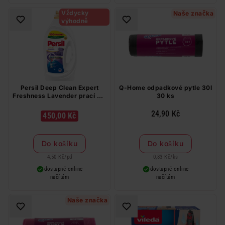
Vždycky
Naše značka
výhodně
Persil Deep Clean Expert
Q-Home odpadkové pytle 30l
Freshness Lavender prací gel
30 ks
100 PD
24,90 Kč
450,00 Kč
Do košíku
Do košíku
4,50 Kč
/
pd
0,83 Kč
/
ks
dostupné online
dostupné online
načítám
načítám
Naše značka