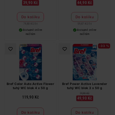
39,90 Kč
44,90 Kč
Do košíku
Do košíku
79,80 Kč
/
lit
59,87 Kč
/
lit
dostupné online
dostupné online
načítám
načítám
-33 %
Bref Color Auto Active Flower
Bref Power Active Lavender
tuhý WC blok 4 x 50 g
tuhý WC blok 3 x 50 g
74,90 Kč
119,90 Kč
49,90 Kč
Do košíku
Do košíku