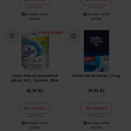
27,48 Kč
/
ks
27,48 Kč
/
ks
dostupné online
dostupné online
načítám
načítám
Pouze Online
Linteo Classic kuchyňské
Finish sůl do myčky 1,5 kg
utěrky XXL, 2vrstvé, 60m
46,90 Kč
59,90 Kč
Do košíku
Do košíku
0,78 Kč
/
m
39,93 Kč
/
kg
dostupné online
dostupné online
načítám
načítám