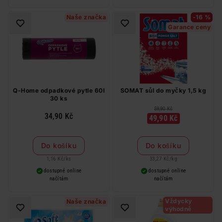
Naše značka
-16 %
Garance ceny
Q-Home odpadkové pytle 60l
SOMAT sůl do myčky 1,5 kg
30 ks
59,90 Kč
34,90 Kč
49,90 Kč
Do košíku
Do košíku
1,16 Kč
/
ks
33,27 Kč
/
kg
dostupné online
dostupné online
načítám
načítám
Vždycky
Naše značka
výhodně