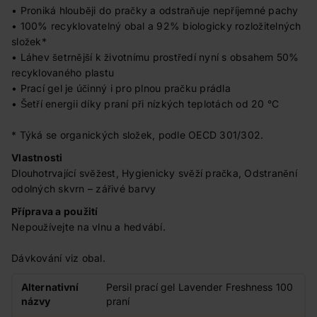
• Proniká hlouběji do pračky a odstraňuje nepříjemné pachy
• 100% recyklovatelný obal a 92% biologicky rozložitelných
složek*
• Láhev šetrnější k životnímu prostředí nyní s obsahem 50%
recyklovaného plastu
• Prací gel je účinný i pro plnou pračku prádla
• Šetří energii díky praní při nízkých teplotách od 20 °C
* Týká se organických složek, podle OECD 301/302.
Vlastnosti
Dlouhotrvající svěžest, Hygienicky svěží pračka, Odstranění
odolných skvrn – zářivé barvy
Příprava a použití
Nepoužívejte na vlnu a hedvábí.
Dávkování viz obal.
Alternativní
Persil prací gel Lavender Freshness 100
názvy
praní