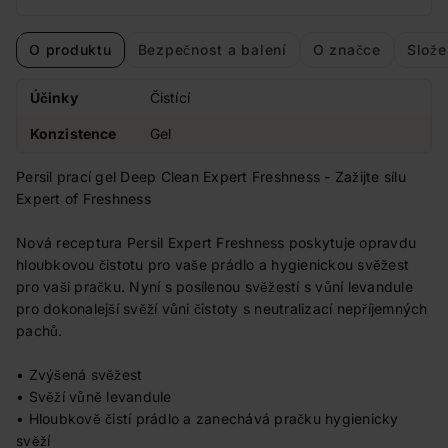
O produktu
Bezpečnost a balení
O značce
Slože
Účinky
Čistící
Konzistence
Gel
Persil prací gel Deep Clean Expert Freshness - Zažijte sílu
Expert of Freshness
Nová receptura Persil Expert Freshness poskytuje opravdu
hloubkovou čistotu pro vaše prádlo a hygienickou svěžest
pro vaši pračku. Nyní s posílenou svěžestí s vůní levandule
pro dokonalejší svěží vůni čistoty s neutralizací nepříjemných
pachů.
• Zvýšená svěžest
• Svěží vůně levandule
• Hloubkově čistí prádlo a zanechává pračku hygienicky
svěží