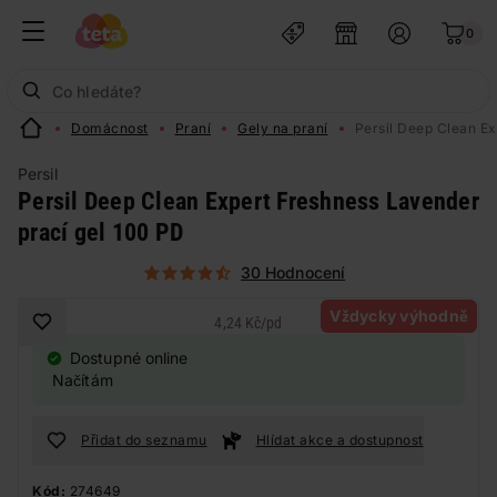
0
Domácnost
Praní
Gely na praní
Persil Deep Clean Ex
Persil
Persil Deep Clean Expert Freshness Lavender
prací gel 100 PD
30 Hodnocení
Vždycky výhodně
4,24 Kč
/
pd
Dostupné online
Načítám
Přidat do seznamu
Hlídat akce a dostupnost
Kód:
274649