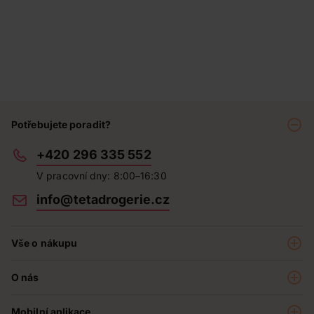
Potřebujete poradit?
+420 296 335 552
V pracovní dny: 8:00–16:30
info@tetadrogerie.cz
Vše o nákupu
Akce a výhodné nabídky
O nás
Teta klub
O nás
Prodejny
Mobilní aplikace