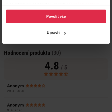
Více informací naleznete v našich
Zásadách ochrany
osobních údajů
.
Povolit vše
Upravit
Hodnocení produktu
(30)
4.8
/ 5
Anonym
29. 4. 2026
Anonym
9. 4. 2026