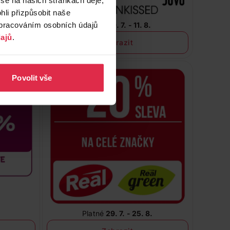
li přizpůsobit naše
zpracováním osobních údajů
Platné
29. 7. - 11. 8.
ajů
.
Zobrazit
Povolit vše
Platné
29. 7. - 25. 8.