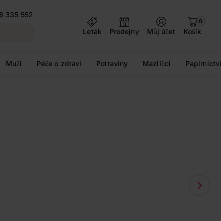
6 335 552
0
Leták
Prodejny
Můj účet
Košík
Muži
Péče o zdraví
Potraviny
Mazlíčci
Papírnictv