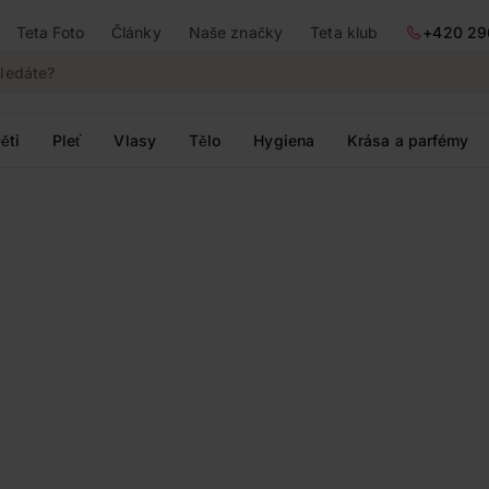
Teta Foto
Články
Naše značky
Teta klub
+420 29
ěti
Pleť
Vlasy
Tělo
Hygiena
Krása a parfémy