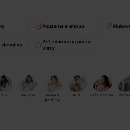
ky
Pouze na e-shopu
Klubov
2+1 zdarma na péči o
 zlevněno
vlasy
Tělo
Hygiena
Krása a
Muži
Péče o zdraví
Potra
parfémy