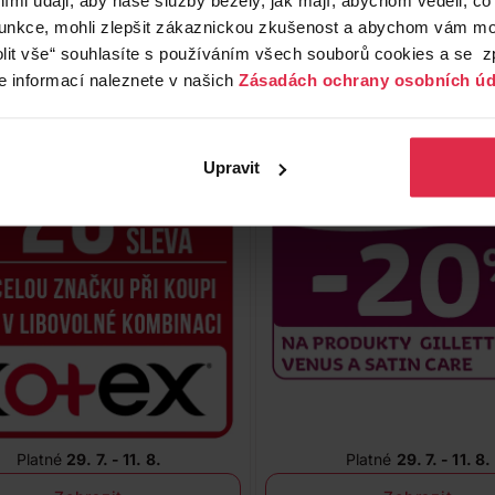
funkce, mohli zlepšit zákaznickou zkušenost a abychom vám moh
lit vše“ souhlasíte s používáním všech souborů cookies a se 
Platné
29. 7. - 11. 8.
Platné
29. 7. - 25. 8.
e informací naleznete v našich
Zásadách ochrany osobních úd
Zobrazit
Zobrazit
Upravit
Platné
29. 7. - 11. 8.
Platné
29. 7. - 11. 8.