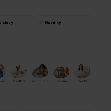
é slevy
Novinky
viny
Mazlíčci
Papírnictví
Sezóna
Textil