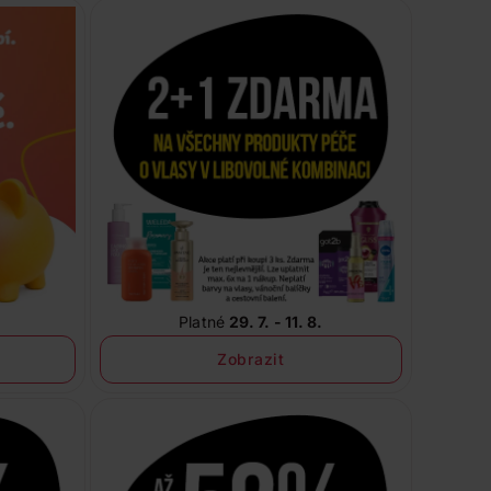
Platné
29. 7. - 11. 8.
Zobrazit