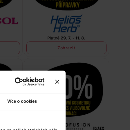
Platné
29. 7. - 11. 8.
Zobrazit
Více o cookies
 se na našich stránkách děje,