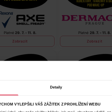
Platné
29. 7. - 11. 8.
Platné
29. 7. - 11. 8.
Zobrazit
Zobrazit
Detaily
CHOM VYLEPŠILI VÁŠ ZÁŽITEK Z PROHLÍŽENÍ WEBU
mi údaji, aby naše služby běžely, jak mají, abychom věděli, co