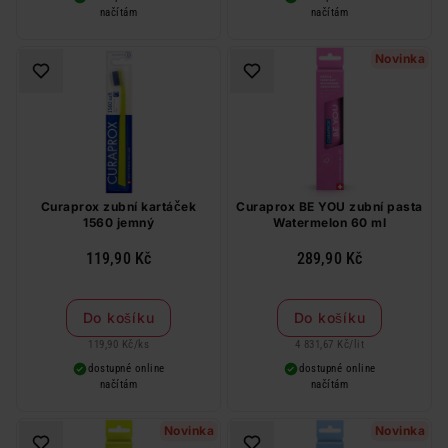
načítám
načítám
Novinka
Curaprox zubní kartáček
Curaprox BE YOU zubní pasta
1560 jemný
Watermelon 60 ml
119,90 Kč
289,90 Kč
Do košíku
Do košíku
119,90 Kč
/
ks
4 831,67 Kč
/
lit
dostupné online
dostupné online
načítám
načítám
Novinka
Novinka