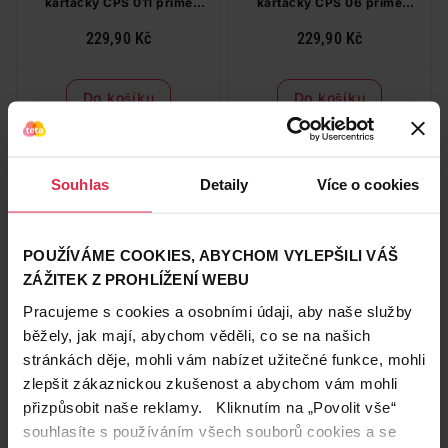
kartáčky CPS 011 prime
kartáčky CPS 06 prime
START
START
229,90 Kč
229,90 Kč
Do košíku
Do košíku
229,90 Kč
/
ks
229,90 Kč
/
ks
dostupné online
dostupné online
načítám
načítám
Souhlas
Detaily
Více o cookies
POUŽÍVÁME COOKIES, ABYCHOM VYLEPŠILI VÁŠ
ZÁŽITEK Z PROHLÍŽENÍ WEBU
Pracujeme s cookies a osobními údaji, aby naše služby
běžely, jak mají, abychom věděli, co se na našich
stránkách děje, mohli vám nabízet užitečné funkce, mohli
CURAPROX mezizubní
Curaprox Zubní kartáček CS
kartáčky CPS 07 prime
5460 Duo Limited edition,
zlepšit zákaznickou zkušenost a abychom vám mohli
START
mix variant
přizpůsobit naše reklamy. Kliknutím na „Povolit vše“
229,90 Kč
249,90 Kč
souhlasíte s používáním všech souborů cookies a se