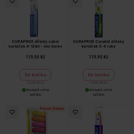
CURAPROX dětský zubní
CURAPROX Curakid dětský
kartáček 4-12let - mix barev
kartáček 0-4 roky
119,90 Kč
119,90 Kč
Do košíku
Do košíku
119,90 Kč
/
ks
119,90 Kč
/
ks
dostupné online
dostupné online
načítám
načítám
Pouze Online