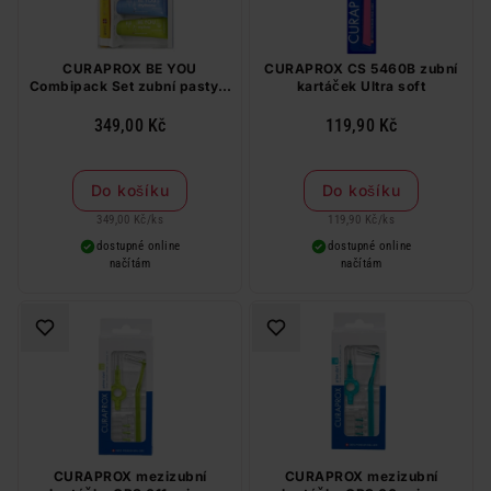
CURAPROX BE YOU
CURAPROX CS 5460B zubní
Combipack Set zubní pasty s
kartáček Ultra soft
kartáčkem
349,00 Kč
119,90 Kč
Do košíku
Do košíku
349,00 Kč
/
ks
119,90 Kč
/
ks
dostupné online
dostupné online
načítám
načítám
CURAPROX mezizubní
CURAPROX mezizubní