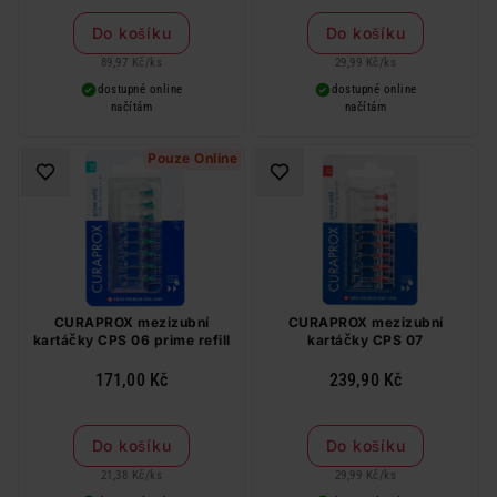
Do košíku
Do košíku
89,97 Kč
/
ks
29,99 Kč
/
ks
dostupné online
dostupné online
načítám
načítám
Pouze Online
CURAPROX mezizubní
CURAPROX mezizubní
kartáčky CPS 06 prime refill
kartáčky CPS 07
171,00 Kč
239,90 Kč
Do košíku
Do košíku
21,38 Kč
/
ks
29,99 Kč
/
ks