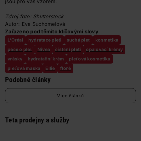
jsou pro vás vzorem.
Zdroj foto: Shutterstock
Autor: Eva Suchomelová
Zařazeno pod těmito klíčovými slovy
L‘Oréal
hydratace pleti
suchá pleť
kosmetika
péče o pleť
Nivea
čistění pleti
opalovací krémy
vrásky
hydratační krém
pleťová kosmetika
pleťová maska
Ellie
floré
Podobné články
Více článků
Teta prodejny a služby