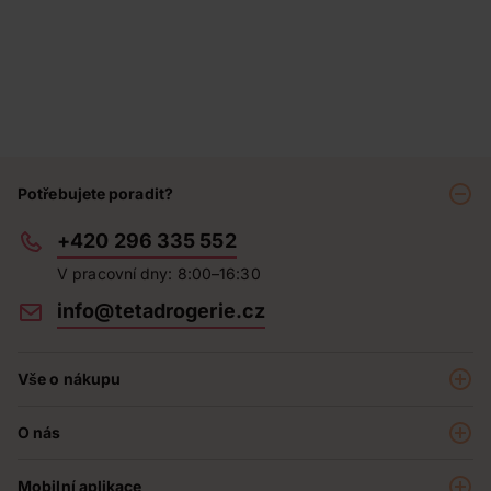
Potřebujete poradit?
+420 296 335 552
V pracovní dny: 8:00–16:30
info@tetadrogerie.cz
Vše o nákupu
Akce a výhodné nabídky
O nás
Teta klub
O nás
Prodejny
Mobilní aplikace