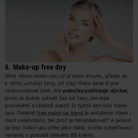
6. Make-up free dny
Silný nános make-upu už je pasé dlouho, přesto se
k němu uchylují ženy, jež trápí třeba akné či jiné
nedokonalosti pleti. Ale
pokožka potřebuje dýchat
,
proto je dobré zařadit čas od času, ale lépe
pravidelně a ideálně aspoň 1x týdně den bez make-
upu. Ostatně
free make-up trend
je aktuálním hitem i
mezi celebritami, tak proč je nenásledovat? A pokud
se bez make-upu cítíte jako nahá, zvolte odlehčovací
variantu v podobě lehkého BB krému.