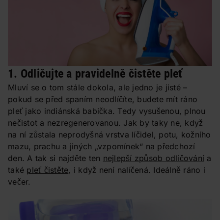
1. Odličujte a pravidelně čistěte pleť
Mluví se o tom stále dokola, ale jedno je jisté –
pokud se před spaním neodlíčíte, budete mít ráno
pleť jako indiánská babička. Tedy vysušenou, plnou
nečistot a nezregenerovanou. Jak by taky ne, když
na ní zůstala neprodyšná vrstva líčidel, potu, kožního
mazu, prachu a jiných „vzpomínek“ na předchozí
den. A tak si najděte ten
nejlepší způsob odličování
a
také
pleť čistěte
, i když není nalíčená. Ideálně ráno i
večer.