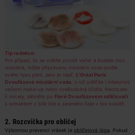
Tip redakce:
Pro případ, že se vrátíte pozdě večer a budete moc
unavená, mějte připravenu micelární vodu podle
svého typu pleti, jako je např.
L’Oréal Paris
Dvoufázová micelární voda
, s níž odlíčíte i intenzivní
večerní make-up nebo voděodolná líčidla. Nechcete-
li micely, sáhněte po
Floré Dvoufázovém odličovači
s extraktem z bílé lilie a zeleného čaje v bio kvalitě.
2. Rozcvička pro obličej
Výbornou prevencí vrásek je
obličejová jóga
. Pokud