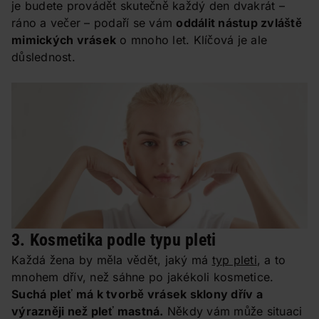
je budete provádět skutečně každý den dvakrát –
ráno a večer – podaří se vám
oddálit nástup zvláště
mimických vrásek
o mnoho let. Klíčová je ale
důslednost.
3. Kosmetika podle typu pleti
Každá žena by měla vědět, jaký má
typ pleti
, a to
mnohem dřív, než sáhne po jakékoli kosmetice.
Suchá pleť má k tvorbě vrásek sklony dřív a
výrazněji než pleť mastná.
Někdy vám může situaci