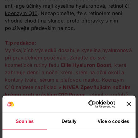
anti-age účinky mají
kyselina hyaluronová
,
retinol
či
koenzym Q10
. Nezapomeňte, že s retinolem není
vhodné chodit na slunce, proto přípravky s ním
používejte především na noc.
Tip redakce:
Vynikajících výsledků dosahuje kyselina hyaluronová
při pravidelném používání. Zařaďte do své
kosmetické rutiny řadu
Ellie Hyaluron Boost
, která
zahrnuje denní a noční krém, krém na oční okolí a
kontury tváře, sérum a pleťovou masku. Koenzym
Q10 najdete například v
NIVEA Zpevňujícím nočním
krému proti vráskám Q10 Power
, retinol v podobě
retino-peptidů zas v řadě
L’Oréal Paris Age
Specialist 45+
zahrnující denní a noční krém proti
vráskám.
Souhlas
Detaily
Více o cookies