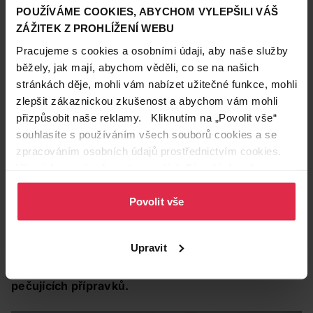
POUŽÍVÁME COOKIES, ABYCHOM VYLEPŠILI VÁŠ
ZÁŽITEK Z PROHLÍŽENÍ WEBU
Pracujeme s cookies a osobními údaji, aby naše služby
běžely, jak mají, abychom věděli, co se na našich
stránkách děje, mohli vám nabízet užitečné funkce, mohli
zlepšit zákaznickou zkušenost a abychom vám mohli
přizpůsobit naše reklamy. Kliknutím na „Povolit vše“
5. Ruce pryč z obličeje!
souhlasíte s používáním všech souborů cookies a se
Není to jen zanášení pórů a kontaminace pleti
zpracováním osobních údajů prostřednictvím cookies.
bakteriemi, které způsobí neustálé doteky rukou na
Více informací naleznete v našich
Zásadách ochrany
obličeji. Odnaučte se podepírat si hlavu rukou, silně
osobních údajů
.
si mnout ráno po probuzení oči nebo při přemýšlení
Povolit vše
čelo či bradu.
Zbytečně tím natahujete kůži na
obličeji, vytahujete ji
a s postupujícím věkem má
Upravit
pleť čím dál větší problém s elasticitou. Takže –
ruce
patří na obličej jen při odličování či aplikaci
pečujících přípravků.