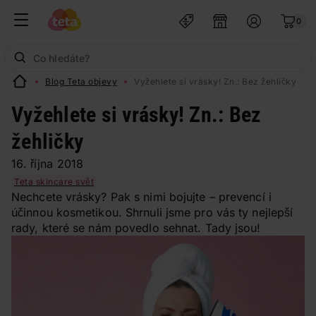
0
Blog Teta objevy
Vyžehlete si vrásky! Zn.: Bez žehličky
Vyžehlete si vrásky! Zn.: Bez
žehličky
16. října 2018
Teta skincare svět
Nechcete vrásky? Pak s nimi bojujte – prevencí i
účinnou kosmetikou. Shrnuli jsme pro vás ty nejlepší
rady, které se nám povedlo sehnat. Tady jsou!