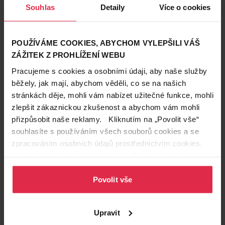
Souhlas
Detaily
Více o cookies
POUŽÍVÁME COOKIES, ABYCHOM VYLEPŠILI VÁŠ
Ariel + Touch of Lenor Fresh
Bonux Pure Magnolia prací
ZÁŽITEK Z PROHLÍŽENÍ WEBU
Air prací gel 50 PD
gel na barevné prádlo 18 PD
399,00 Kč
Pracujeme s cookies a osobními údaji, aby naše služby
349,90 Kč
79,00 Kč
běžely, jak mají, abychom věděli, co se na našich
stránkách děje, mohli vám nabízet užitečné funkce, mohli
Do košíku
Do košíku
zlepšit zákaznickou zkušenost a abychom vám mohli
přizpůsobit naše reklamy. Kliknutím na „Povolit vše“
7,00 Kč
/
pd
4,39 Kč
/
pd
souhlasíte s používáním všech souborů cookies a se
dostupné online
dostupné online
načítám
načítám
zpracováním osobních údajů prostřednictvím cookies.
Více informací naleznete v našich
Zásadách ochrany
Pouze Online
-35 %
osobních údajů
.
Novinka
Pouze Online
Povolit vše
Upravit