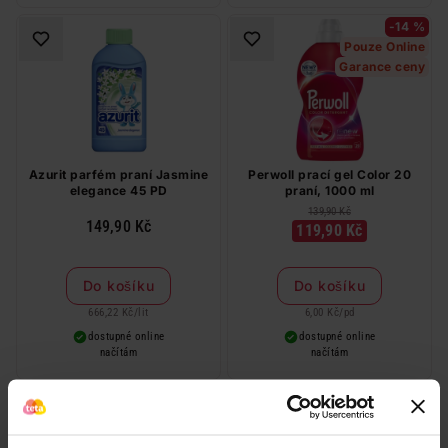
-14 %
Pouze Online
Garance ceny
Azurit parfém praní Jasmine
Perwoll prací gel Color 20
elegance 45 PD
praní, 1000 ml
139,90 Kč
149,90 Kč
119,90 Kč
Do košíku
Do košíku
666,22 Kč
/
lit
6,00 Kč
/
pd
dostupné online
dostupné online
načítám
načítám
-12 %
Pouze Online