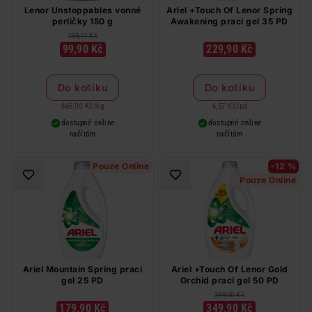
Lenor Unstoppables vonné
Ariel +Touch Of Lenor Spring
perličky 150 g
Awakening prací gel 35 PD
199,11 Kč
99,90 Kč
229,90 Kč
Do košíku
Do košíku
666,00 Kč
/
kg
6,57 Kč
/
pd
dostupné online
dostupné online
načítám
načítám
Pouze Online
-12 %
Pouze Online
Ariel Mountain Spring prací
Ariel +Touch Of Lenor Gold
gel 25 PD
Orchid prací gel 50 PD
399,00 Kč
179,90 Kč
349,90 Kč