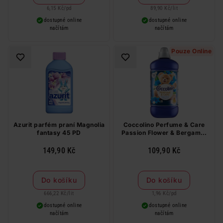
6,15 Kč
/
pd
89,90 Kč
/
lit
dostupné online
dostupné online
načítám
načítám
Pouze Online
Azurit parfém praní Magnolia
Coccolino Perfume & Care
fantasy 45 PD
Passion Flower & Bergamot
aviváž 56 PD
149,90 Kč
109,90 Kč
Do košíku
Do košíku
666,22 Kč
/
lit
1,96 Kč
/
pd
dostupné online
dostupné online
načítám
načítám