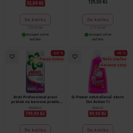
PD
129,00 Kč
32,00 Kč
Do košíku
Do košíku
3,20 Kč
/
pd
2,15 Kč
/
pd
dostupné online
dostupné online
načítám
načítám
-20 %
-10 %
Pouze Online
Naše značka
Garance ceny
Ariel Professional prací
Q-Power odstraňovač skvrn
prášek na barevné prádlo
Oxi Action 1 l
130 PD
999,00 Kč
99,90 Kč
799,00 Kč
89,90 Kč
Do košíku
Do košíku