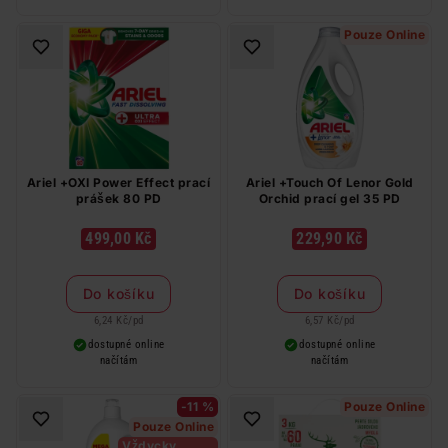
Pouze Online
Ariel +OXI Power Effect prací
Ariel +Touch Of Lenor Gold
prášek 80 PD
Orchid prací gel 35 PD
499,00 Kč
229,90 Kč
Do košíku
Do košíku
6,24 Kč
/
pd
6,57 Kč
/
pd
dostupné online
dostupné online
načítám
načítám
-11 %
Pouze Online
Pouze Online
Vždycky