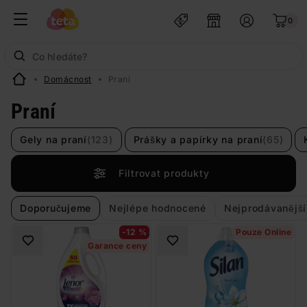
0
Domácnost
Praní
Praní
Gely na praní
(123)
Prášky a papírky na praní
(65)
Filtrovat produkty
Doporučujeme
Nejlépe hodnocené
Nejprodávanější
-12 %
Pouze Online
Garance ceny