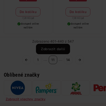
Do košíku
Do košíku
7,20 Kč
/
pd
7,00 Kč
/
pd
dostupné online
dostupné online
načítám
načítám
Zobrazeno 401-440 z 547
Zobrazit další
...
...
1
11
14
Oblíbené značky
Zobrazit všechny značky