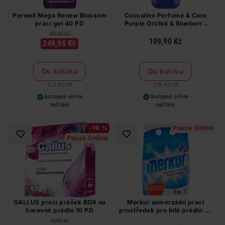
Perwoll Mega Renew Blossom
Coccolino Perfume & Care
prací gel 40 PD
Purple Orchid & Blueberry
aviváž 56 PD
399,90 Kč
109,90 Kč
249,90 Kč
Do košíku
Do košíku
6,25 Kč
/
pd
1,96 Kč
/
pd
dostupné online
dostupné online
načítám
načítám
-19 %
Pouze Online
Pouze Online
GALLUS prací prášek BOX na
Merkur univerzální prací
barevné prádlo 10 PD
prostředek pro bílé prádlo se
speciální bělicí přísadou 60
39,90 Kč