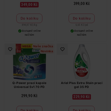
399,00 Kč
349,00 Kč
Do košíku
Do košíku
894,87 Kč
/
kg
6,65 Kč
/
pd
dostupné online
dostupné online
načítám
načítám
Naše značka
Novinka
Q-Power prací kapsle
Ariel Plus Extra Stain prací
Universal 5v1 70 PD
gel 35 PD
299,90 Kč
229,90 Kč
Do košíku
Do košíku