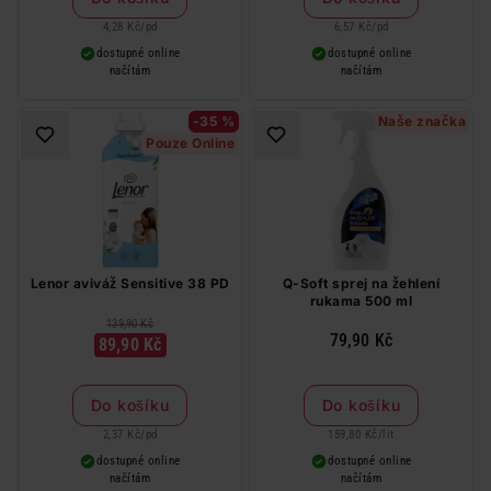
4,28 Kč
/
pd
6,57 Kč
/
pd
dostupné online
dostupné online
načítám
načítám
-35 %
Naše značka
Pouze Online
Lenor aviváž Sensitive 38 PD
Q-Soft sprej na žehlení
rukama 500 ml
139,90 Kč
79,90 Kč
89,90 Kč
Do košíku
Do košíku
2,37 Kč
/
pd
159,80 Kč
/
lit
dostupné online
dostupné online
načítám
načítám