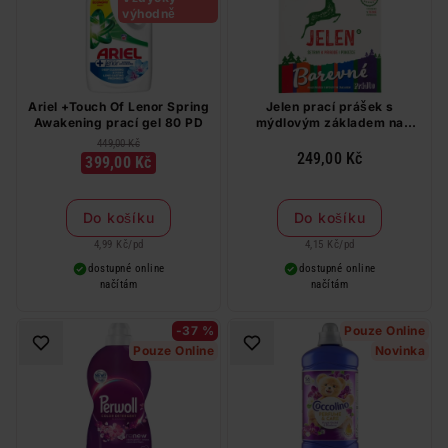
výhodně
Ariel +Touch Of Lenor Spring
Jelen prací prášek s
Awakening prací gel 80 PD
mýdlovým základem na
barevné prádlo 60 PD
449,00 Kč
249,00 Kč
399,00 Kč
Do košíku
Do košíku
4,99 Kč
/
pd
4,15 Kč
/
pd
dostupné online
dostupné online
načítám
načítám
-37 %
Pouze Online
Pouze Online
Novinka