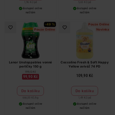
1,96 Kč
/
pd
5,65 Kč
/
pd
dostupné online
dostupné online
načítám
načítám
-49 %
Pouze Online
Pouze Online
Novinka
Lenor Unstoppables vonné
Coccolino Fresh & Soft Happy
perličky 150 g
Yellow aviváž 74 PD
199,12 Kč
109,90 Kč
99,90 Kč
Do košíku
Do košíku
666,00 Kč
/
kg
1,49 Kč
/
pd
dostupné online
dostupné online
načítám
načítám