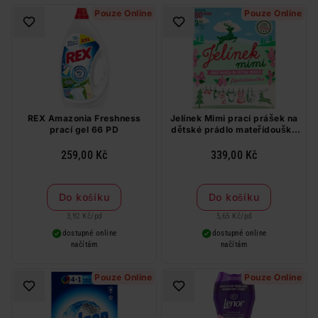
Pouze Online
Pouze Online
REX Amazonia Freshness
Jelínek Mimi prací prášek na
prací gel 66 PD
dětské prádlo mateřídouška
60 PD
259,00 Kč
339,00 Kč
Do košíku
Do košíku
3,92 Kč
/
pd
5,65 Kč
/
pd
dostupné online
dostupné online
načítám
načítám
Pouze Online
Pouze Online