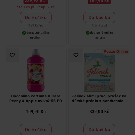
239,92 Kč*
169,90 Kč
*za 1 ks při koupi 2 ks
Do košíku
Do košíku
9,23 Kč
/
pd
1,57 Kč
/
pd
dostupné online
dostupné online
načítám
načítám
Pouze Online
Coccolino Perfume & Care
Jelínek Mimi prací prášek na
Peony & Apple aviváž 56 PD
dětské prádlo s panthenolem
60 PD
109,90 Kč
339,00 Kč
Do košíku
Do košíku