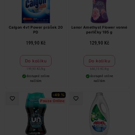
Calgon 4v1 Power prášek 20
Lenor Amethyst Flower vonné
PD
perličky 195 g
199,90 Kč
129,90 Kč
Do košíku
Do košíku
199,90 Kč
/
kg
666,15 Kč
/
kg
dostupné online
dostupné online
načítám
načítám
-49 %
Pouze Online