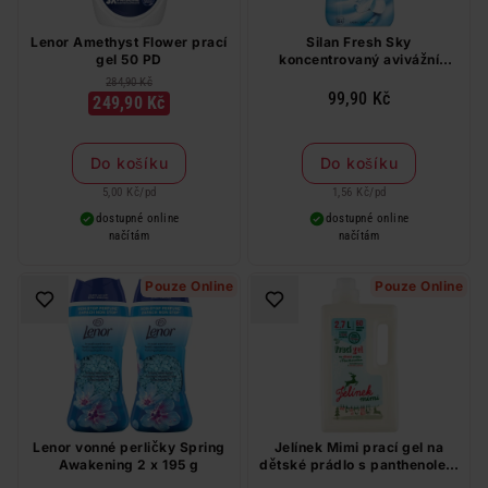
Lenor Amethyst Flower prací
Silan Fresh Sky
gel 50 PD
koncentrovaný avivážní
přípravek 64 PD
284,90 Kč
99,90 Kč
249,90 Kč
Do košíku
Do košíku
5,00 Kč
/
pd
1,56 Kč
/
pd
dostupné online
dostupné online
načítám
načítám
Pouze Online
Pouze Online
Lenor vonné perličky Spring
Jelínek Mimi prací gel na
Awakening 2 x 195 g
dětské prádlo s panthenolem
60 PD