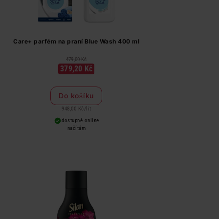
Care+ parfém na praní Blue Wash 400 ml
479,00 Kč
379,20 Kč
Do košíku
948,00 Kč
/
lit
dostupné online
načítám