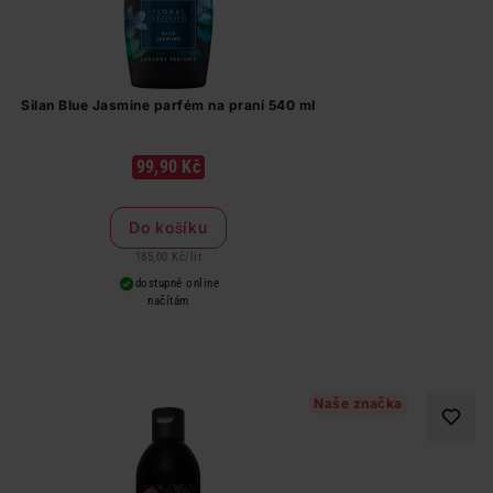
Silan Blue Jasmine parfém na praní 540 ml
99,90 Kč
Do košíku
185,00 Kč
/
lit
dostupné online
načítám
Naše značka