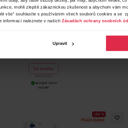
funkce, mohli zlepšit zákaznickou zkušenost a abychom vám moh
lit vše“ souhlasíte s používáním všech souborů cookies a se 
e informací naleznete v našich
Zásadách ochrany osobních úd
Q-Soft parfém na prádlo No.1 300 ml
Upravit
79,90 Kč
Do košíku
266,33 Kč
/
lit
dostupné online
načítám
-24 %
Pouze Online