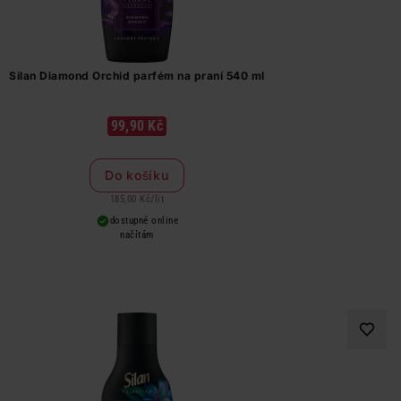
Silan Diamond Orchid parfém na praní 540 ml
99,90 Kč
Do košíku
185,00 Kč
/
lit
dostupné online
načítám