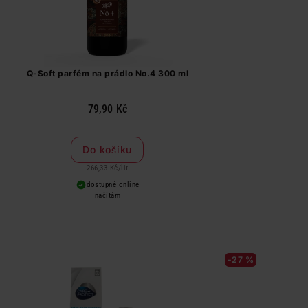
Q-Soft parfém na prádlo No.4 300 ml
79,90 Kč
Do košíku
266,33 Kč
/
lit
dostupné online
načítám
-27 %