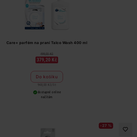
Care+ parfém na praní Talco Wash 400 ml
499,00 Kč
379,20 Kč
Do košíku
948,00 Kč
/
lit
dostupné online
načítám
-27 %