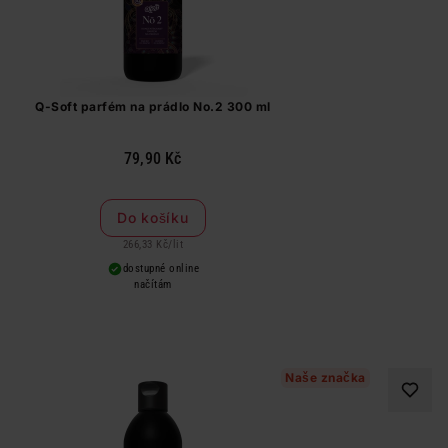
Q-Soft parfém na prádlo No.2 300 ml
79,90 Kč
Do košíku
266,33 Kč
/
lit
dostupné online
načítám
Naše značka