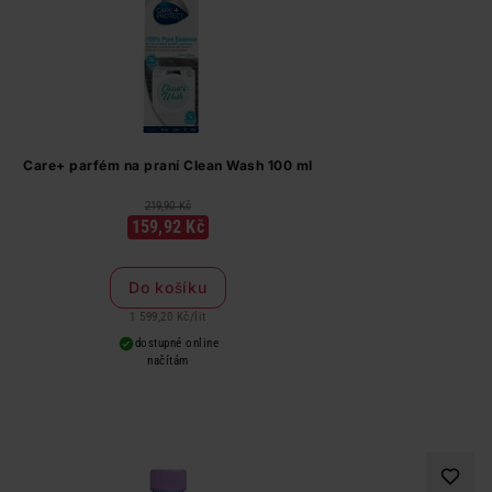
Care+ parfém na praní Clean Wash 100 ml
219,90 Kč
159,92 Kč
Do košíku
1 599,20 Kč
/
lit
dostupné online
načítám