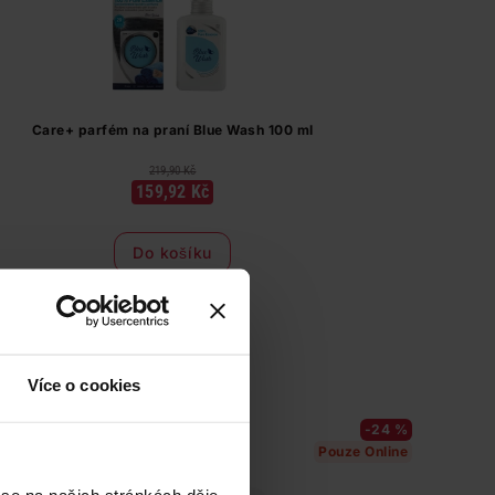
Care+ parfém na praní Blue Wash 100 ml
219,90 Kč
159,92 Kč
Do košíku
1 599,20 Kč
/
lit
dostupné online
načítám
Více o cookies
-24 %
Pouze Online
 se na našich stránkách děje,