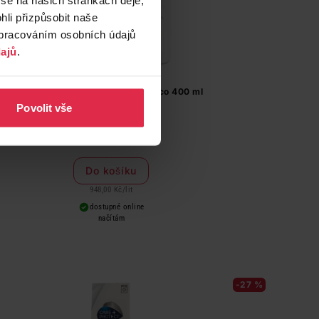
li přizpůsobit naše
zpracováním osobních údajů
ajů
.
Care+ parfém na praní Fiori Talco 400 ml
Povolit vše
499,00 Kč
379,20 Kč
Do košíku
948,00 Kč
/
lit
dostupné online
načítám
-27 %