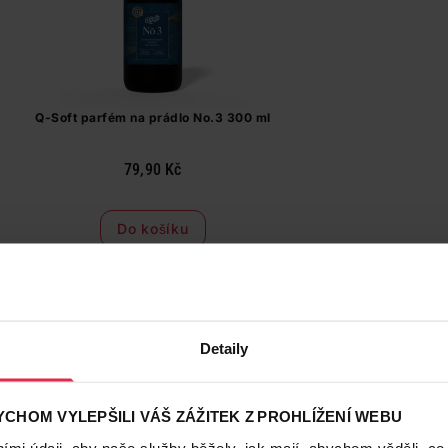
Q-Soft parfém na prádlo No.3 300 ml
79,90 Kč
Do košíku
266,33 Kč
/
lit
dostupné online
načítám
Detaily
Naše značka
CHOM VYLEPŠILI VÁŠ ZÁŽITEK Z PROHLÍŽENÍ WEBU
mi údaji, aby naše služby běžely, jak mají, abychom věděli, co