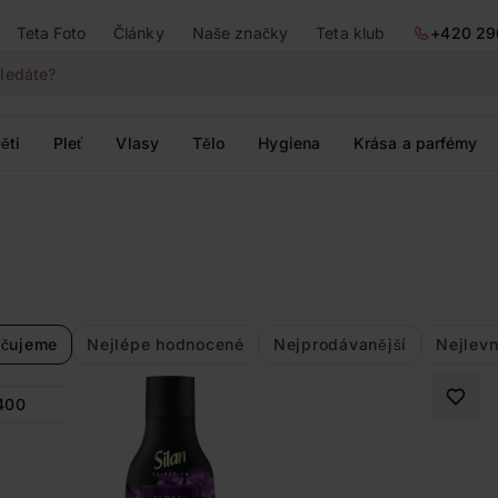
Teta Foto
Články
Naše značky
Teta klub
+420 29
ěti
Pleť
Vlasy
Tělo
Hygiena
Krása a parfémy
čujeme
Nejlépe hodnocené
Nejprodávanější
Nejlevn