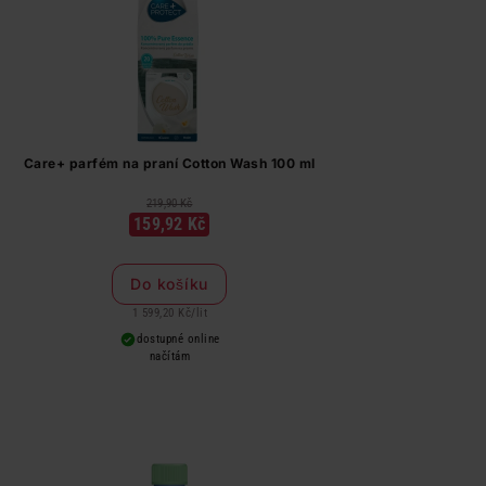
Care+ parfém na praní Cotton Wash 100 ml
219,90 Kč
159,92 Kč
Do košíku
1 599,20 Kč
/
lit
dostupné online
načítám