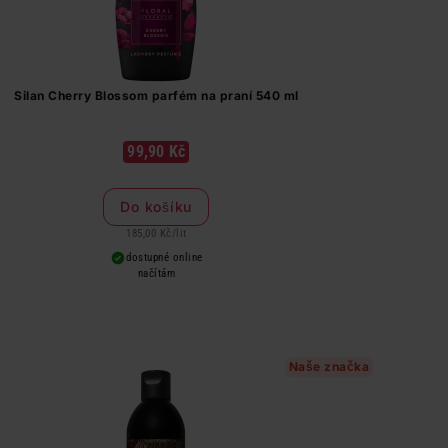
Silan Cherry Blossom parfém na praní 540 ml
99,90 Kč
Do košíku
185,00 Kč
/
lit
dostupné online
načítám
Naše značka