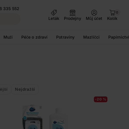
6 335 552
0
Leták
Prodejny
Můj účet
Košík
Muži
Péče o zdraví
Potraviny
Mazlíčci
Papírnictv
ější
Nejdražší
-20 %