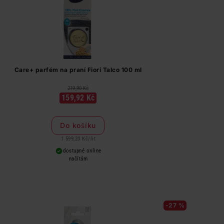
Care+ parfém na praní Fiori Talco 100 ml
219,90 Kč
159,92 Kč
Do košíku
1 599,20 Kč
/
lit
dostupné online
načítám
-27 %