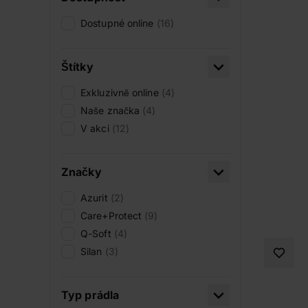
Dostupné online
(16)
Štítky
Exkluzivně online
(4)
Naše značka
(4)
V akci
(12)
Značky
Azurit
(2)
Care+Protect
(9)
Q-Soft
(4)
Silan
(3)
Typ prádla