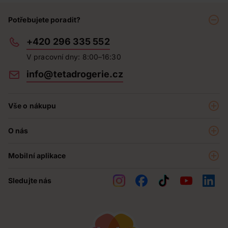
Potřebujete poradit?
+420 296 335 552
V pracovní dny: 8:00–16:30
info@tetadrogerie.cz
Vše o nákupu
Akce a výhodné nabídky
O nás
Teta klub
O nás
Prodejny
Mobilní aplikace
Kariéra - aktuální nabídka
O e-shopu
Teta pomáhá
Sledujte nás
Obchodní podmínky
Historie
Reklamační řád
Jak chráníme osobní údaje
Nejčastější otázky