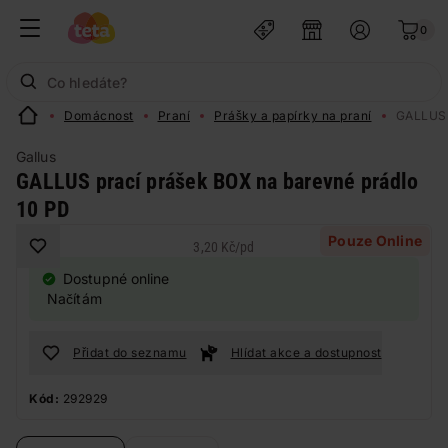
0
Domácnost
Praní
Prášky a papírky na praní
GALLUS 
Gallus
GALLUS prací prášek BOX na barevné prádlo
10 PD
Pouze Online
3,20 Kč
/
pd
Dostupné online
Načítám
Přidat do seznamu
Hlídat akce a dostupnost
Kód:
292929