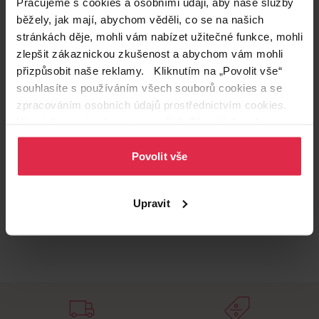
Pracujeme s cookies a osobními údaji, aby naše služby
Podobné produkty
běžely, jak mají, abychom věděli, co se na našich
stránkách děje, mohli vám nabízet užitečné funkce, mohli
zlepšit zákaznickou zkušenost a abychom vám mohli
přizpůsobit naše reklamy. Kliknutím na „Povolit vše“
souhlasíte s používáním všech souborů cookies a se
zpracováním osobních údajů prostřednictvím cookies.
Více informací naleznete v našich
Zásadách ochrany
osobních údajů
.
Povolit vše
Upravit