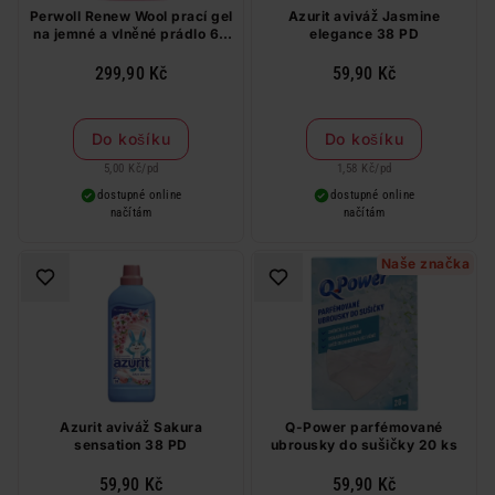
Perwoll Renew Wool prací gel
Azurit aviváž Jasmine
na jemné a vlněné prádlo 60
elegance 38 PD
PD
299,90 Kč
59,90 Kč
Do košíku
Do košíku
5,00 Kč
/
pd
1,58 Kč
/
pd
dostupné online
dostupné online
načítám
načítám
Naše značka
Azurit aviváž Sakura
Q-Power parfémované
sensation 38 PD
ubrousky do sušičky 20 ks
59,90 Kč
59,90 Kč