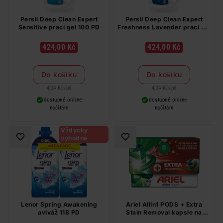
Persil Deep Clean Expert
Persil Deep Clean Expert
Sensitive prací gel 100 PD
Freshness Lavender prací gel
100 PD
424,00 Kč
424,00 Kč
Do košíku
Do košíku
4,24 Kč
/
pd
4,24 Kč
/
pd
dostupné online
dostupné online
načítám
načítám
Vždycky
výhodně
Lenor Spring Awakening
Ariel Allin1 PODS + Extra
aviváž 118 PD
Stain Removal kapsle na
praní 10 PD