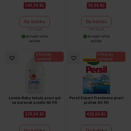
149,90 Kč
59,90 Kč
Do košíku
Do košíku
1,27 Kč
/
pd
5,99 Kč
/
pd
dostupné online
dostupné online
načítám
načítám
Vždycky
Vždycky
výhodně
výhodně
Lovela Baby tekutý prací gel
Persil Expert Freshness prací
na barevné prádlo 50 PD
prášek 90 PD
329,00 Kč
428,00 Kč
Do košíku
Do košíku