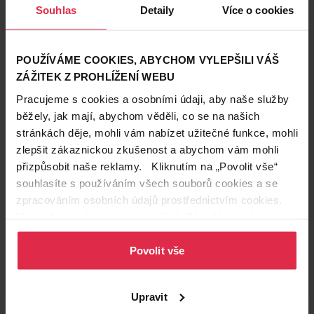
Souhlas
Detaily
Více o cookies
POUŽÍVÁME COOKIES, ABYCHOM VYLEPŠILI VÁŠ
Ariel Allin1 PODS Kapsle na
Tako Extra odstraňovač
ZÁŽITEK Z PROHLÍŽENÍ WEBU
praní 100 PD
vodního kamene
699,00 Kč
Pracujeme s cookies a osobními údaji, aby naše služby
33,90 Kč
559,20 Kč*
běžely, jak mají, abychom věděli, co se na našich
*za 1 ks při koupi 2 ks
stránkách děje, mohli vám nabízet užitečné funkce, mohli
Do košíku
Do košíku
zlepšit zákaznickou zkušenost a abychom vám mohli
přizpůsobit naše reklamy. Kliknutím na „Povolit vše“
5,59 Kč
/
pd
1,78 Kč
/
ks
souhlasíte s používáním všech souborů cookies a se
dostupné online
dostupné online
načítám
načítám
zpracováním osobních údajů prostřednictvím cookies.
Více informací naleznete v našich
Zásadách ochrany
Garance ceny
-20 %
osobních údajů
.
Pouze Online
Povolit vše
Upravit