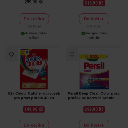
299,90 Kč
318,90 Kč
Do košíku
Do košíku
5,00 Kč
/
pd
4,25 Kč
/
pd
dostupné online
dostupné online
načítám
načítám
K2r Colour Catcher ubrousek
Persil Deep Clean Color prací
pro praní prádla 40 ks
prášek na barevné prádlo 60
PD
149,90 Kč
299,90 Kč
Do košíku
Do košíku