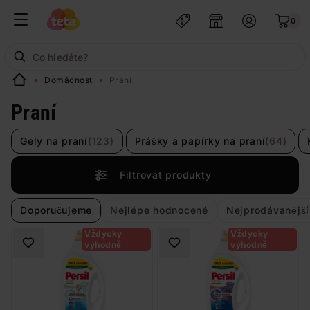
0
Domácnost
Praní
Praní
Gely na praní
(123)
Prášky a papírky na praní
(64)
Filtrovat produkty
Doporučujeme
Nejlépe hodnocené
Nejprodávanější
Vždycky
Vždycky
výhodně
výhodně