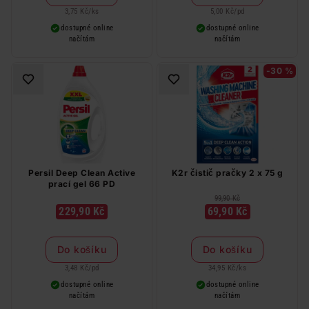
3,75 Kč
/
ks
5,00 Kč
/
pd
dostupné online
dostupné online
načítám
načítám
-30 %
Persil Deep Clean Active
K2r čistič pračky 2 x 75 g
prací gel 66 PD
99,90 Kč
229,90 Kč
69,90 Kč
Do košíku
Do košíku
3,48 Kč
/
pd
34,95 Kč
/
ks
dostupné online
dostupné online
načítám
načítám