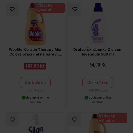
Vždycky
výhodně
Woolite Keratin Therapy Mix
Drutep škrobenka Z s vůní
Colors prací gel na barevné
levandule 500 ml
prádlo 60 PD
64,90 Kč
187,90 Kč
Do košíku
Do košíku
3,13 Kč
/
pd
129,80 Kč
/
kg
dostupné online
dostupné online
načítám
načítám
Vždycky
výhodně