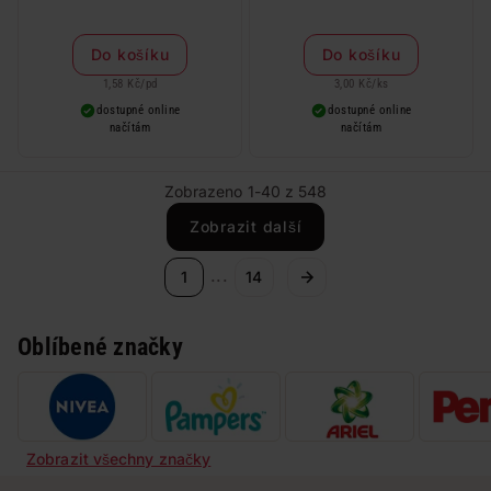
Do košíku
Do košíku
1,58 Kč
/
pd
3,00 Kč
/
ks
dostupné online
dostupné online
načítám
načítám
Zobrazeno 1-40 z 548
Zobrazit další
...
1
14
Oblíbené značky
Zobrazit všechny značky