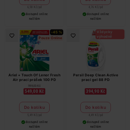
6,58 Kč
/
pd
4,76 Kč
/
pd
dostupné online
dostupné online
načítám
načítám
Vždycky
-45 %
výhodně
Pouze Online
Ariel + Touch Of Lenor Fresh
Persil Deep Clean Active
Air prací prášek 100 PD
prací gel 88 PD
999,00 Kč
549,00 Kč
394,90 Kč
Do košíku
Do košíku
5,49 Kč
/
pd
4,49 Kč
/
pd
dostupné online
dostupné online
načítám
načítám