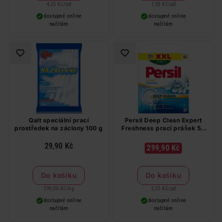
4,25 Kč
/
pd
1,58 Kč
/
pd
dostupné online
dostupné online
načítám
načítám
Qalt speciální prací
Persil Deep Clean Expert
prostředek na záclony 100 g
Freshness prací prášek 54
PD
29,90 Kč
299,90 Kč
Do košíku
Do košíku
299,00 Kč
/
kg
5,55 Kč
/
pd
dostupné online
dostupné online
načítám
načítám