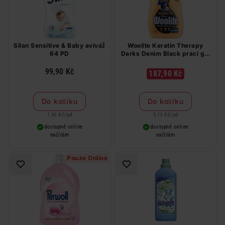
Silan Sensitive & Baby aviváž
Woolite Keratin Therapy
64 PD
Darks Denim Black prací gel
na tmavé prádlo s keratinem
60 PD
99,90 Kč
187,90 Kč
Do košíku
Do košíku
1,56 Kč
/
pd
3,13 Kč
/
pd
dostupné online
dostupné online
načítám
načítám
Pouze Online