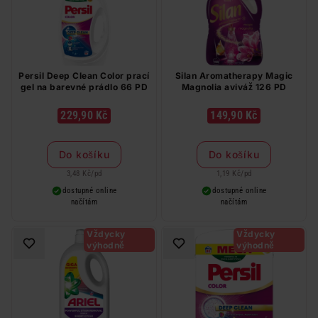
Persil Deep Clean Color prací
Silan Aromatherapy Magic
gel na barevné prádlo 66 PD
Magnolia aviváž 126 PD
229,90 Kč
149,90 Kč
Do košíku
Do košíku
3,48 Kč
/
pd
1,19 Kč
/
pd
dostupné online
dostupné online
načítám
načítám
Vždycky
Vždycky
výhodně
výhodně