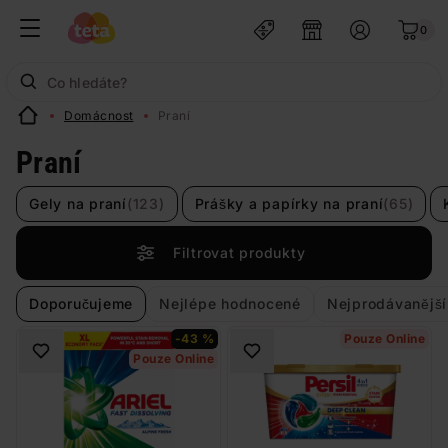
0
Domácnost
Praní
Praní
Gely na praní
(123)
Prášky a papírky na praní
(65)
Filtrovat produkty
Doporučujeme
Nejlépe hodnocené
Nejprodávanější
-43 %
Pouze Online
Pouze Online