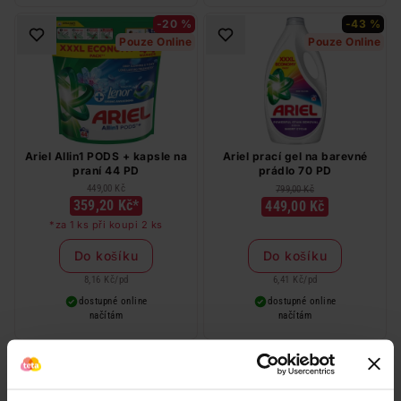
-20 %
-43 %
Pouze Online
Pouze Online
Ariel Allin1 PODS + kapsle na
Ariel prací gel na barevné
praní 44 PD
prádlo 70 PD
449,00 Kč
799,00 Kč
359,20 Kč*
449,00 Kč
*za 1 ks při koupi 2 ks
Do košíku
Do košíku
8,16 Kč
/
pd
6,41 Kč
/
pd
dostupné online
dostupné online
načítám
načítám
Pouze Online
Pouze Online