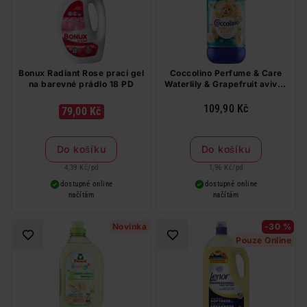
Bonux Radiant Rose prací gel
Coccolino Perfume & Care
na barevné prádlo 18 PD
Waterlily & Grapefruit aviváž
56 PD
109,90 Kč
79,00 Kč
Do košíku
Do košíku
4,39 Kč
/
pd
1,96 Kč
/
pd
dostupné online
dostupné online
načítám
načítám
Novinka
-30 %
Pouze Online