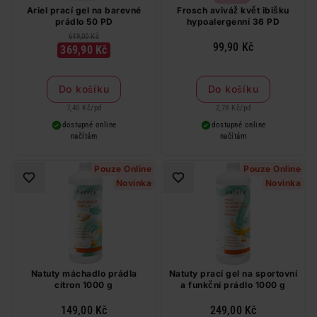
Ariel prací gel na barevné
Frosch aviváž květ ibišku
prádlo 50 PD
hypoalergenní 36 PD
649,00 Kč
99,90 Kč
369,90 Kč
Do košíku
Do košíku
7,40 Kč
/
pd
2,78 Kč
/
pd
dostupné online
dostupné online
načítám
načítám
Pouze Online
Pouze Online
Novinka
Novinka
Natuty máchadlo prádla
Natuty prací gel na sportovní
citron 1000 g
a funkční prádlo 1000 g
149,00 Kč
249,00 Kč