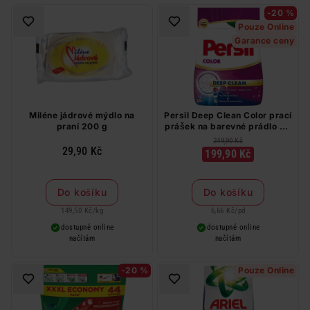
-20 %
Pouze Online
Garance ceny
Miléne jádrové mýdlo na
Persil Deep Clean Color prací
praní 200 g
prášek na barevné prádlo 30
PD
249,90 Kč
29,90 Kč
199,90 Kč
Do košíku
Do košíku
149,50 Kč
/
kg
6,66 Kč
/
pd
dostupné online
dostupné online
načítám
načítám
-20 %
Pouze Online