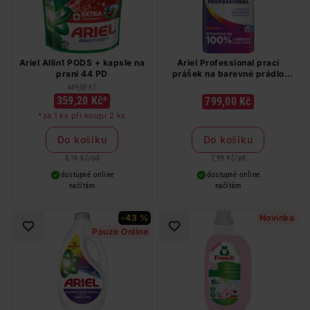
Ariel Allin1 PODS + kapsle na
Ariel Professional prací
praní 44 PD
prášek na barevné prádlo
100 PD
449,00 Kč
359,20 Kč*
799,00 Kč
*za 1 ks při koupi 2 ks
Do košíku
Do košíku
8,16 Kč
/
pd
7,99 Kč
/
pd
dostupné online
dostupné online
načítám
načítám
-43 %
Novinka
Pouze Online