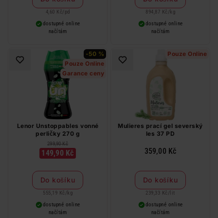
4,60 Kč
/
pd
894,87 Kč
/
kg
dostupné online
dostupné online
načítám
načítám
-50 %
Pouze Online
Pouze Online
Garance ceny
Lenor Unstoppables vonné
Mulieres prací gel severský
perličky 270 g
les 37 PD
299,90 Kč
359,00 Kč
149,90 Kč
Do košíku
Do košíku
555,19 Kč
/
kg
239,33 Kč
/
lit
dostupné online
dostupné online
načítám
načítám