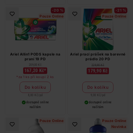
-20 %
-21 %
Pouze Online
Pouze Online
Ariel Allin1 PODS kapsle na
Ariel prací prášek na barevné
praní 19 PD
prádlo 20 PD
209,00 Kč
229,90 Kč
167,20 Kč*
179,90 Kč
*za 1 ks při koupi 2 ks
Do košíku
Do košíku
8,80 Kč
/
pd
9,00 Kč
/
pd
dostupné online
dostupné online
načítám
načítám
Pouze Online
Pouze Online
Novinka