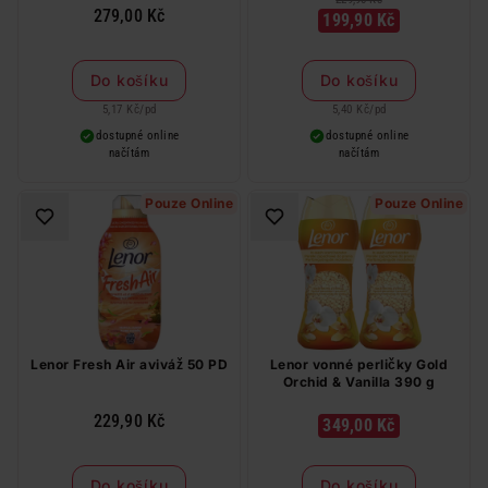
279,00 Kč
199,90 Kč
Do košíku
Do košíku
5,17 Kč
/
pd
5,40 Kč
/
pd
dostupné online
dostupné online
načítám
načítám
Pouze Online
Pouze Online
Lenor Fresh Air aviváž 50 PD
Lenor vonné perličky Gold
Orchid & Vanilla 390 g
229,90 Kč
349,00 Kč
Do košíku
Do košíku