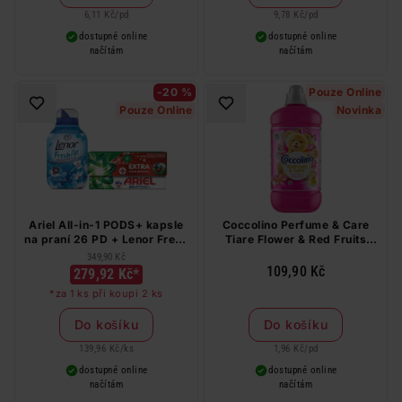
6,11 Kč
/
pd
9,78 Kč
/
pd
dostupné online
dostupné online
načítám
načítám
-20 %
Pouze Online
Pouze Online
Novinka
Ariel All-in-1 PODS+ kapsle
Coccolino Perfume & Care
na praní 26 PD + Lenor Fresh
Tiare Flower & Red Fruits
Air aviváž 36 PD
aviváž 56 PD
349,90 Kč
109,90 Kč
279,92 Kč*
*za 1 ks při koupi 2 ks
Do košíku
Do košíku
139,96 Kč
/
ks
1,96 Kč
/
pd
dostupné online
dostupné online
načítám
načítám