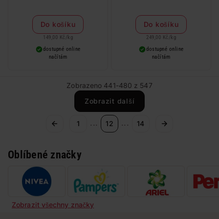
Do košíku
Do košíku
149,00 Kč
/
kg
249,00 Kč
/
kg
dostupné online
dostupné online
načítám
načítám
Zobrazeno 441-480 z 547
Zobrazit další
...
...
1
12
14
Oblíbené značky
Zobrazit všechny značky