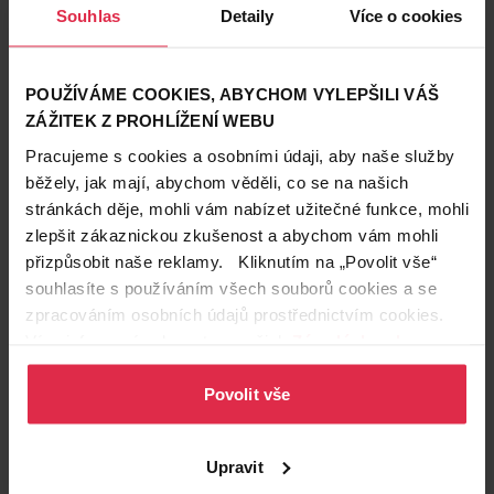
Souhlas
Detaily
Více o cookies
POUŽÍVÁME COOKIES, ABYCHOM VYLEPŠILI VÁŠ
Mulieres prací gel růžová
Silan Sensitive
ZÁŽITEK Z PROHLÍŽENÍ WEBU
zahrada 37 PD
koncentrovaný avivážní
přípravek 40 PD
Pracujeme s cookies a osobními údaji, aby naše služby
359,00 Kč
104,90 Kč
běžely, jak mají, abychom věděli, co se na našich
stránkách děje, mohli vám nabízet užitečné funkce, mohli
Do košíku
Do košíku
zlepšit zákaznickou zkušenost a abychom vám mohli
přizpůsobit naše reklamy. Kliknutím na „Povolit vše“
239,33 Kč
/
lit
2,62 Kč
/
pd
souhlasíte s používáním všech souborů cookies a se
dostupné online
dostupné online
načítám
načítám
zpracováním osobních údajů prostřednictvím cookies.
Více informací naleznete v našich
Zásadách ochrany
-20 %
Pouze Online
osobních údajů
.
Pouze Online
Povolit vše
Upravit