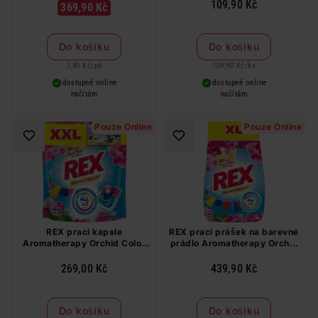
109,90 Kč
369,90 Kč
Do košíku
Do košíku
7,40 Kč
/
pd
109,90 Kč
/
ks
dostupné online
dostupné online
načítám
načítám
Pouze Online
Pouze Online
REX prací kapsle
REX prací prášek na barevné
Aromatherapy Orchid Color
prádlo Aromatherapy Orchid
44 PD
Color 45 PD
269,00 Kč
439,90 Kč
Do košíku
Do košíku