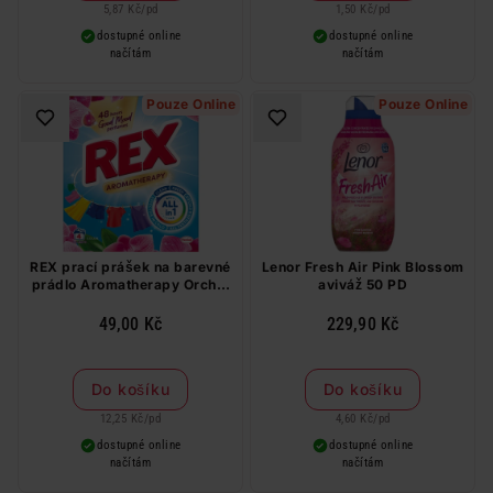
5,87 Kč
/
pd
1,50 Kč
/
pd
dostupné online
dostupné online
načítám
načítám
Pouze Online
Pouze Online
REX prací prášek na barevné
Lenor Fresh Air Pink Blossom
prádlo Aromatherapy Orchid
aviváž 50 PD
Color BOX 4 PD
49,00 Kč
229,90 Kč
Do košíku
Do košíku
12,25 Kč
/
pd
4,60 Kč
/
pd
dostupné online
dostupné online
načítám
načítám