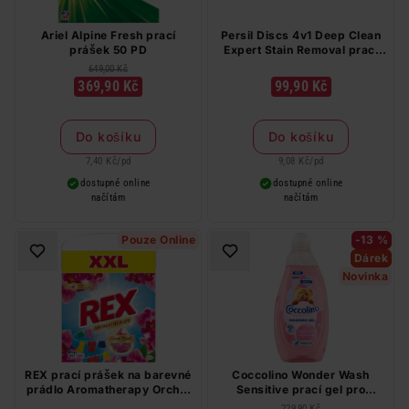
Ariel Alpine Fresh prací
Persil Discs 4v1 Deep Clean
prášek 50 PD
Expert Stain Removal prací
kapsle 11 PD
649,00 Kč
369,90 Kč
99,90 Kč
Do košíku
Do košíku
7,40 Kč
/
pd
9,08 Kč
/
pd
dostupné online
dostupné online
načítám
načítám
Pouze Online
-13 %
Dárek
Novinka
REX prací prášek na barevné
Coccolino Wonder Wash
prádlo Aromatherapy Orchid
Sensitive prací gel pro
Color BOX 54 PD
citlivou pokožku 37 PD
229,90 Kč