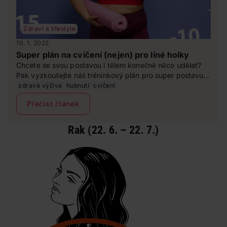
Zdraví a lifestyle
10. 1. 2022
Super plán na cvičení (nejen) pro líné holky
Chcete se svou postavou i tělem konečně něco udělat?
Pak vyzkoušejte náš tréninkový plán pro super postavu s
naprosto jednoduchými, ale efektivními cviky i pro
zdravá výživa
hubnutí
cvičení
začátečníky na všechny problematické partie podle
Přečíst článek
trenérky Petry Munduchové.
Rak (22. 6. – 22. 7.)