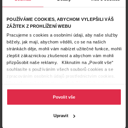
POUŽÍVÁME COOKIES, ABYCHOM VYLEPŠILI VÁŠ
ZÁŽITEK Z PROHLÍŽENÍ WEBU
Pracujeme s cookies a osobními údaji, aby naše služby
běžely, jak mají, abychom věděli, co se na našich
stránkách děje, mohli vám nabízet užitečné funkce, mohli
🛒
Topnatur Low Carb Müsli srdcem
zlepšit zákaznickou zkušenost a abychom vám mohli
přizpůsobit naše reklamy. Kliknutím na „Povolit vše“
Váhy (23. 9. – 23. 10.)
souhlasíte s používáním všech souborů cookies a se
zpracováním osobních údajů prostřednictvím cookies.
Více informací naleznete v našich
Zásadách ochrany
osobních údajů
.
Povolit vše
Upravit