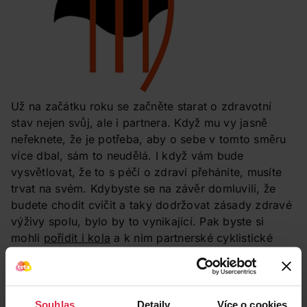
Už na začátku roku se začněte starat o zdravotní
stav nejen svůj, ale i partnera. Když mu vy jasně
neřeknete, že je potřeba, aby o sebe v tomto směru
více dbal, sám to neudělá. I když vám bude
vysvětlovat, že to s péčí o zdraví přeháníte, musíte
trvat na svém. Kdybyste se na závěr domluvili, že
budete chodit cvičit a taky dodržovat zásady zdravé
výživy spolu, bylo by to vynikající. Pak byste si
mohli
pořídit i kola
a k nim partnerské cyklistické
oblečení, které by dokazovalo, že patříte k sobě.
Tip pro vás:
Souhlas
Detaily
Více o cookies