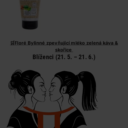
🛒
Floré Bylinné zpevňující mléko zelená káva &
skořice
Blíženci (21. 5. – 21. 6.)