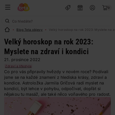
0
Blog Teta objevy
Velký horoskop na rok 2023: Myslete na zd
Velký horoskop na rok 2023:
Myslete na zdraví i kondici
21. prosince 2022
Zdraví a lifestyle
Co pro vás připravily hvězdy v novém roce? Podívali
jsme se na každé znamení z hlediska krásy, zdraví a
kondice. Astroložka Jarmila Gričová radí myslet na
kondici, být lehce v pohybu, odpočívat, dopřát si
nějakou tu masáž, ale také něco voňavého pro radost.