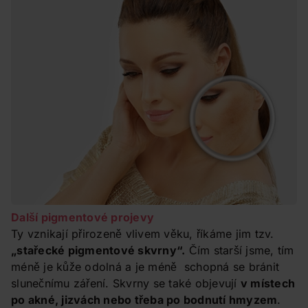
Další
pigmentové projevy
Ty vznikají přirozeně vlivem věku, říkáme jim tzv.
„stařecké pigmentové skvrny“.
Čím starší jsme, tím
méně je kůže odolná a je méně schopná se bránit
slunečnímu záření. Skvrny se také objevují
v místech
po akné, jizvách nebo třeba po bodnutí hmyzem
.