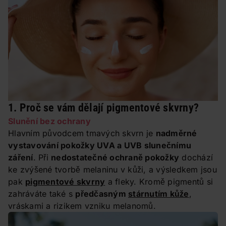
1. Proč se vám dělají pigmentové skvrny?
Slunění bez ochrany
Hlavním původcem tmavých skvrn je
nadměrné
vystavování pokožky UVA a UVB slunečnímu
záření
. Při
nedostatečné ochraně pokožky
dochází
ke zvýšené tvorbě melaninu v kůži, a výsledkem jsou
pak
pigmentové skvrny
a fleky. Kromě pigmentů si
zahráváte také s
předčasným
stárnutím kůže
,
vráskami a rizikem vzniku melanomů.