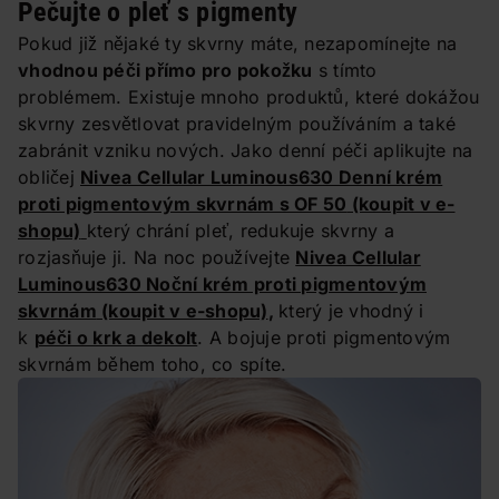
Pečujte o pleť s pigmenty
Pokud již nějaké ty skvrny máte, nezapomínejte na
vhodnou péči přímo pro pokožku
s tímto
problémem. Existuje mnoho produktů, které dokážou
skvrny zesvětlovat pravidelným používáním a také
zabránit vzniku nových. Jako denní péči aplikujte na
obličej
Nivea Cellular Luminous630 Denní krém
proti pigmentovým skvrnám s OF 50
(koupit v e-
shopu)
který chrání pleť, redukuje skvrny a
rozjasňuje ji. Na noc používejte
Nivea Cellular
Luminous630 Noční krém proti pigmentovým
skvrnám
(koupit v e-shopu)
,
který je vhodný i
k
péči o krk a dekolt
. A bojuje proti pigmentovým
skvrnám během toho, co spíte.