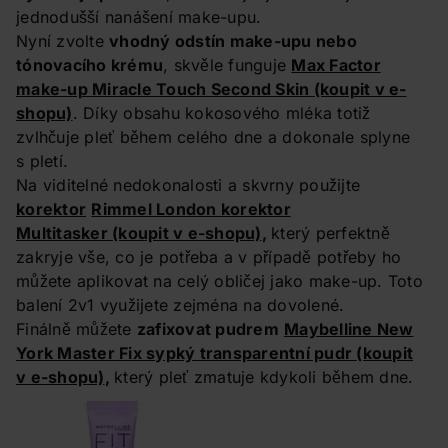
jednodušší nanášení make-upu.
Nyní zvolte
vhodný odstín make-upu nebo
tónovacího krému
, skvěle funguje
Max Factor
make-up Miracle Touch Second Skin
(koupit v e-
shopu)
. Díky obsahu kokosového mléka totiž
zvlhčuje pleť během celého dne a dokonale splyne
s pletí.
Na viditelné nedokonalosti a skvrny použijte
korektor
Rimmel London korektor
Multitasker
(koupit v e-shopu)
,
který perfektně
zakryje vše, co je potřeba a v případě potřeby ho
můžete aplikovat na celý obličej jako make-up. Toto
balení 2v1 využijete zejména na dovolené.
Finálně můžete
zafixovat pudrem
Maybelline New
York Master Fix sypký transparentní pudr
(koupit
v e-shopu)
,
který pleť zmatuje kdykoli během dne.