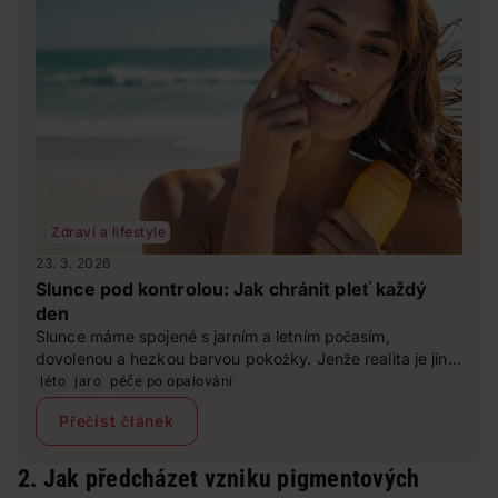
Zdraví a lifestyle
23. 3. 2026
Slunce pod kontrolou: Jak chránit pleť každý
den
Slunce máme spojené s jarním a letním počasím,
dovolenou a hezkou barvou pokožky. Jenže realita je jiná.
Sluneční záření patří mezi hlavní faktory, které ovlivňují
léto
jaro
péče po opalování
stárnutí pleti i její zdraví. Dobrá zpráva? Ochrana je
Přečíst článek
jednoduchá. Stačí vědět jak na to a udělat z SPF
každodenní zvyk.
2. Jak předcházet vzniku pigmentových