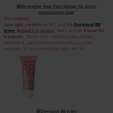
🛒
Maybelline New York Master Fix sypký
transparentní pudr
Tip redakce:
Jako light variantu
na léto použijte
Dermacol BB
krém
(koupit v e-shopu)
,
který spojuje
8 benefitů
v jednom
. Tónuje pleť, vyživuje ji díky obsahu
vitaminu A, panthenolu a zinku a bojuje proti
vráskám. A navíc chrání pleť díky SPF 15.
🛒
Dermacol BB krém