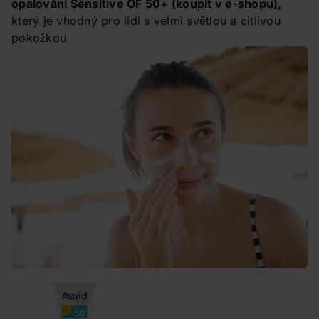
opalování Sensitive OF 50+
(koupit v e-shopu),
který je vhodný pro lidi s velmi světlou a citlivou
pokožkou.