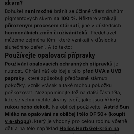
skvrn?
Bohužel
není možné
bránit se účinně všem druhům
pigmentových skvrn
na 100 %.
Některé vznikají
přirozeným procesem stárnutí
, jiné v důsledcích
hormonálních změn či užívání léků
. Předcházet
můžeme zejména těm, které vznikají v důsledku
slunečního záření. A to takto:
Používejte opalovací přípravky
Používání opalovacích ochranných přípravků
je
nutnost. Chrání náš obličej a tělo
před UVA a UVB
paprsky
, které způsobují předčasné stárnutí
pokožky, vznik vrásek a také mohou pokožku
poškozovat. Nezapomínejte též na další části těla,
kde se velmi rychle skvrny tvoří, jako jsou
hřbety
rukou
nebo dekolt
. Na obličej používejte
Astrid Sun
Mléko na opalování na obličej i tělo OF 50+
(koupit
v e-shopu)
,
který je vhodný pro celou rodinu včetně
dětí a na tělo například
Helios Herb Gel-krém na