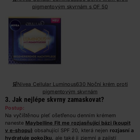
pigmentovým skvrnám s OF 50
🛒
Nivea Cellular Luminous630 Noční krém proti
pigmentovým skvrnám
3. Jak nejlépe skvrny zamaskovat?
Postup:
Na vyčištěnou pleť ošetřenou denním krémem
naneste
Maybelline Fit me rozjasňující bázi
(koupit
v e-shopu)
obsahující SPF 20, která nejen
rozjasní a
hydratuje pokožku
, ale také ji zjemní a zajistí