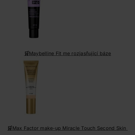
🛒
Maybelline Fit me rozjasňující báz
e
🛒
Max Factor make-up Miracle Touch Second Skin