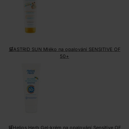
🛒
ASTRID SUN Mléko na opalování SENSITIVE OF
50+
🛒
Helios Herb Gel-krém na opalování Sensitive OF