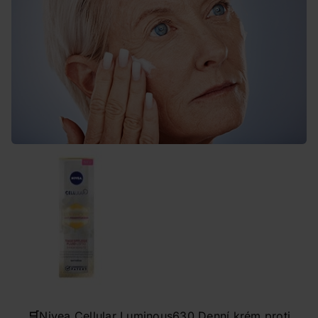
🛒
Nivea Cellular Luminous630 Denní krém proti