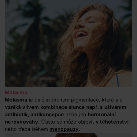
Melasma
Melasma
je dalším druhem pigmentace, která ale
vzniká vlivem kombinace slunce např. s užíváním
antibiotik, antikoncepce
nebo jen
hormonální
nerovnováhy
. Často se může objevit
v
těhotenství
nebo třeba během
menopauzy
.