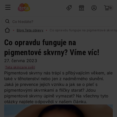
0
Blog Teta objevy
Co opravdu funguje na pigmentové skvrny
Co opravdu funguje na
pigmentové skvrny? Víme víc!
27. června 2023
Teta skincare svět
Pigmentové skvrny nás trápí s přibývajícím věkem, ale
také v těhotenství nebo jen z nadměrného slunění.
Jaká je prevence jejich vzniku a jak se o pleť s
pigmentovými skvrnkami a flíčky starat? Jdou
pigmentové skvrny úplně vymazat? Na všechny tyto
otázky najdete odpovědi v našem článku.