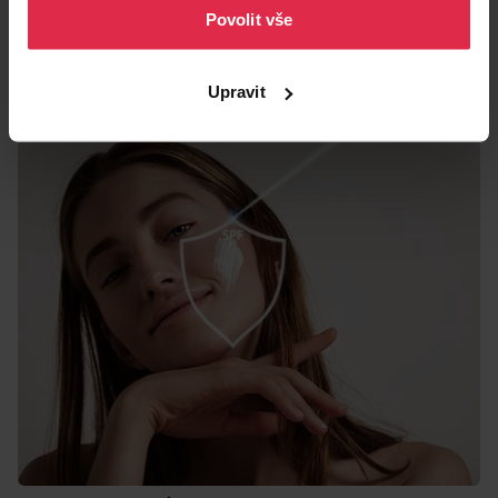
Povolit vše
Upravit
🛒
L'Oréal Paris Hyaluron Specialist day cream