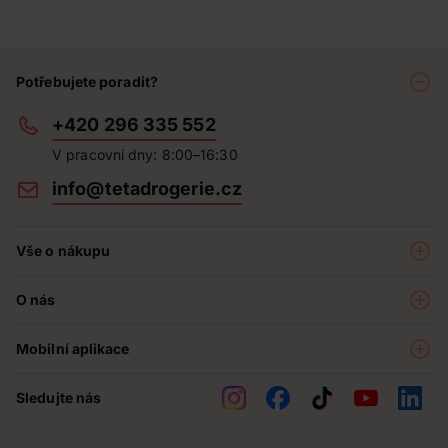
Potřebujete poradit?
+420 296 335 552
V pracovní dny: 8:00–16:30
info@tetadrogerie.cz
Vše o nákupu
Akce a výhodné nabídky
O nás
Teta klub
O nás
Prodejny
Mobilní aplikace
Kariéra - aktuální nabídka
O e-shopu
Teta pomáhá
Sledujte nás
Obchodní podmínky
Historie
Reklamační řád