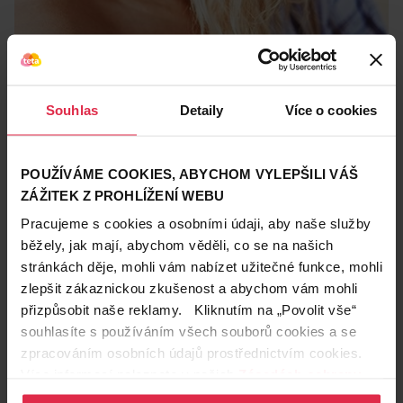
Používejte dekorativní kosmetiku s SPF
Líčíte-li se v létě, nezapomínejte na používání make-
upu nebo
BB krému s SPF
. Dnes je již zcela běžné,
Souhlas
Detaily
Více o cookies
že i
dekorativní kosmetika obsahuje ochranné
filtry
, zkontrolujte to vždy na zadní straně výrobku
nebo v popisu. Místo podkladové báze můžete
POUŽÍVÁME COOKIES, ABYCHOM VYLEPŠILI VÁŠ
použít
fluid s SPF
nebo
denní krém na obličej s SPF
.
ZÁŽITEK Z PROHLÍŽENÍ WEBU
Doporučujeme vyzkoušet třeba
L'Oréal Paris
Pracujeme s cookies a osobními údaji, aby naše služby
Hyaluron Specialist day cream
(koupit v e-shopu)
běžely, jak mají, abychom věděli, co se na našich
s SPF 20, který udržuje optimální hydrataci pleti pro
stránkách děje, mohli vám nabízet užitečné funkce, mohli
každý věk.
zlepšit zákaznickou zkušenost a abychom vám mohli
přizpůsobit naše reklamy. Kliknutím na „Povolit vše“
souhlasíte s používáním všech souborů cookies a se
zpracováním osobních údajů prostřednictvím cookies.
Více informací naleznete v našich
Zásadách ochrany
osobních údajů
.