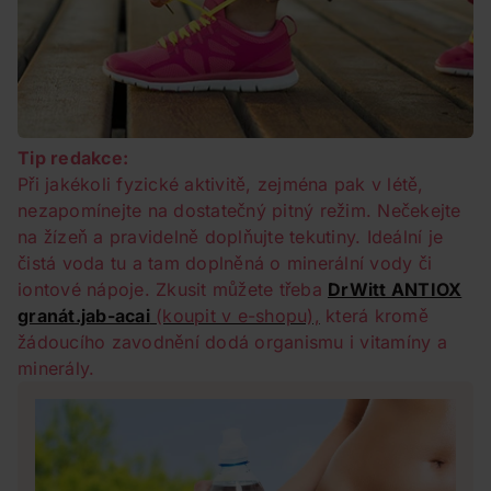
Tip redakce:
Při jakékoli fyzické aktivitě, zejména pak v létě,
nezapomínejte na dostatečný pitný režim. Nečekejte
na žízeň a pravidelně doplňujte tekutiny. Ideální je
čistá voda tu a tam doplněná o minerální vody či
iontové nápoje. Zkusit můžete třeba
DrWitt ANTIOX
granát.jab-acai
(koupit v e-shopu),
která kromě
žádoucího zavodnění dodá organismu i vitamíny a
minerály.