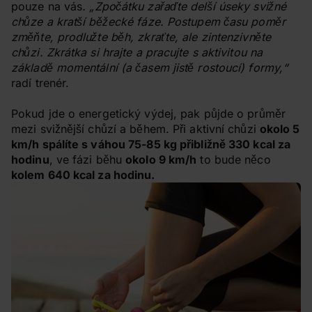
pouze na vás
. „Zpočátku zařaďte delší úseky svižné
chůze a kratší běžecké fáze. Postupem času poměr
změňte, prodlužte běh, zkraťte, ale zintenzivněte
chůzi. Zkrátka si hrajte a pracujte s aktivitou na
základě momentální (a časem jistě rostoucí) formy,“
radí trenér.
Pokud jde o energetický výdej, pak půjde o průměr
mezi svižnější chůzí a během. Při aktivní chůzi
okolo 5
km/h spálíte s váhou 75-85 kg přibližně 330 kcal za
hodinu
, ve fázi běhu
okolo 9 km/h
to bude něco
kolem 640 kcal za hodinu.