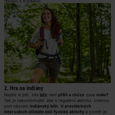
(koupit v e-shopu)
.
2. Hra na indiány
Nejste si jisti, zda
běh
není
příliš a chůze
zase
málo?
Tak je nakombinujte! Jde o regulérní aktivitu, známou
pod názvem
indiánský běh
.
V pravidelných
intervalech střídáte obě fyzické aktivity
a poměr je