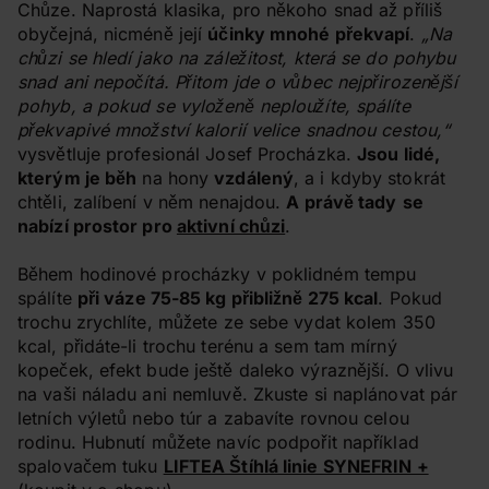
Chůze. Naprostá klasika, pro někoho snad až příliš
obyčejná, nicméně její
účinky mnohé překvapí
.
„Na
chůzi se hledí jako na záležitost, která se do pohybu
snad ani nepočítá. Přitom jde o vůbec nejpřirozenější
pohyb, a pokud se vyloženě neploužíte, spálíte
překvapivé množství kalorií velice snadnou cestou,“
vysvětluje profesionál Josef Procházka.
Jsou lidé,
kterým je běh
na hony
vzdálený
, a i kdyby stokrát
chtěli, zalíbení v něm nenajdou.
A právě tady
se
nabízí prostor pro
aktivní chůzi
.
Během hodinové procházky v poklidném tempu
spálíte
při váze 75-85 kg přibližně 275 kcal
. Pokud
trochu zrychlíte, můžete ze sebe vydat kolem 350
kcal, přidáte-li trochu terénu a sem tam mírný
kopeček, efekt bude ještě daleko výraznější. O vlivu
na vaši náladu ani nemluvě. Zkuste si naplánovat pár
letních výletů nebo túr a zabavíte rovnou celou
rodinu. Hubnutí můžete navíc podpořit například
spalovačem tuku
LIFTEA Štíhlá linie SYNEFRIN +