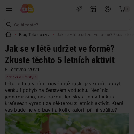
0
Blog Teta objevy
Jak se v létě udržet ve formě? Zkuste těcht
Jak se v létě udržet ve formě?
Zkuste těchto 5 letních aktivit
8. června 2021
Zdraví a lifestyle
Léto je tu a s ním i nové možnosti, jak si užít pobyt
venku i pohyb na čerstvém vzduchu. Není nic
jednoduššího, než nazout tenisky a jen v tričku a
kraťasech vyrazit za některou z letních aktivit. Která
vás bude nejvíc bavit a kolik kalorií při ní spálíte?