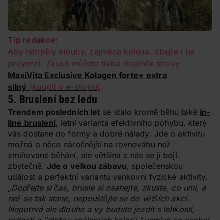
Tip redakce:
Aby netrpěly klouby, zejména kolena, dbejte i na
prevenci. Zkusit můžete třeba doplněk stravy
MaxiVita Exclusive Kolagen forte+ extra
silný
(koupit v e-shopu)
.
5. Bruslení bez ledu
Trendem posledních let
se stalo kromě běhu také
in-
line bruslení
,
letní varianta efektivního pohybu, který
vás dostane do formy a dobré nálady. Jde o aktivitu
možná o něco náročnější na rovnováhu než
zmiňované běhání, ale většina z nás se jí bojí
zbytečně.
Jde o velkou zábavu
, společenskou
událost a perfektní variantu venkovní fyzické aktivity.
„Dopřejte si čas, brusle si osahejte, zkuste, co umí, a
než se tak stane, nepouštějte se do větších akcí.
Nepotrvá ale dlouho a vy budete jezdit s lehkostí,