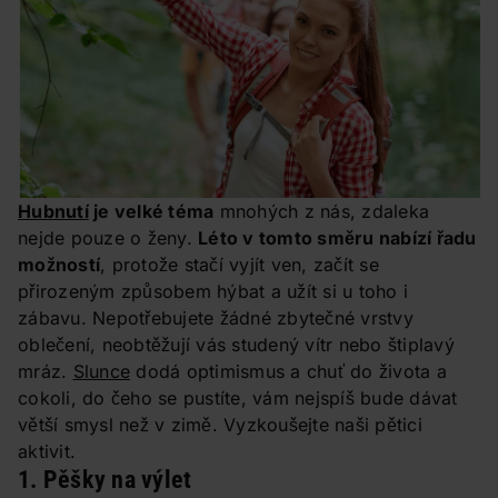
Hubnutí
je velké téma
mnohých z nás, zdaleka
nejde pouze o ženy.
Léto v tomto směru nabízí řadu
možností
, protože stačí vyjít ven, začít se
přirozeným způsobem hýbat a užít si u toho i
zábavu. Nepotřebujete žádné zbytečné vrstvy
oblečení, neobtěžují vás studený vítr nebo štiplavý
mráz.
Slunce
dodá optimismus a chuť do života a
cokoli, do čeho se pustíte, vám nejspíš bude dávat
větší smysl než v zimě. Vyzkoušejte naši pětici
aktivit.
1. Pěšky na výlet