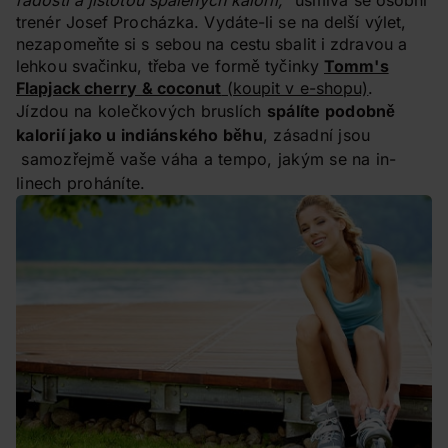
radostí a jistotou spálených kalorií,“
usmívá se osobní
trenér Josef Procházka. Vydáte-li se na delší výlet,
nezapomeňte si s sebou na cestu sbalit i zdravou a
lehkou svačinku, třeba ve formě tyčinky
Tomm's
Flapjack cherry & coconut
(koupit v e-shopu)
.
Jízdou na kolečkových bruslích
spálíte podobně
kalorií jako u indiánského běhu
, zásadní jsou
samozřejmě vaše váha a tempo, jakým se na in-
linech proháníte.