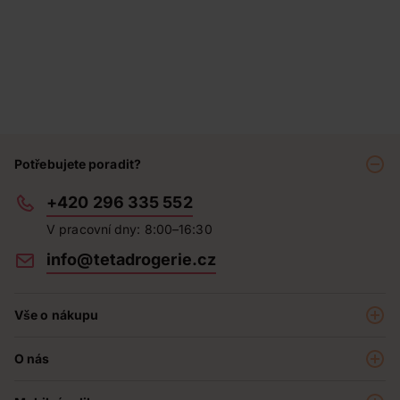
Potřebujete poradit?
+420 296 335 552
V pracovní dny: 8:00–16:30
info@tetadrogerie.cz
Vše o nákupu
Akce a výhodné nabídky
O nás
Teta klub
O nás
Prodejny