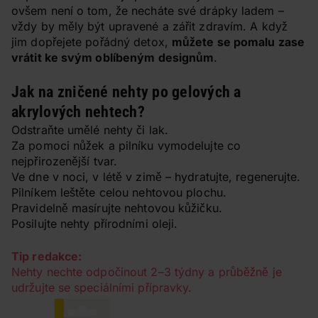
ovšem není o tom, že necháte své drápky ladem –
vždy by měly být upravené a zářit zdravím. A když
jim dopřejete pořádný detox,
můžete se pomalu zase
vrátit ke svým oblíbeným designům
.
Jak na zničené nehty po gelových a
akrylových nehtech?
Odstraňte umělé nehty či lak.
Za pomoci nůžek a pilníku vymodelujte co
nejpřirozenější tvar.
Ve dne v noci, v létě v zimě – hydratujte, regenerujte.
Pilníkem leštěte celou nehtovou plochu.
Pravidelně masírujte nehtovou kůžičku.
Posilujte nehty přírodními oleji.
Tip redakce:
Nehty nechte odpočinout 2–3 týdny a průběžně je
udržujte se speciálními přípravky.