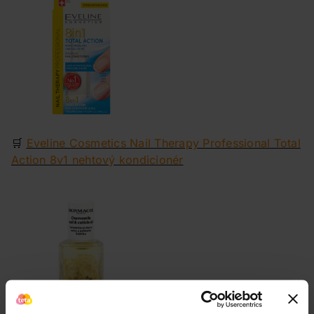
🛒
Eveline Cosmetics Nail Therapy Professional Total
Action 8v1 nehtový kondicionér