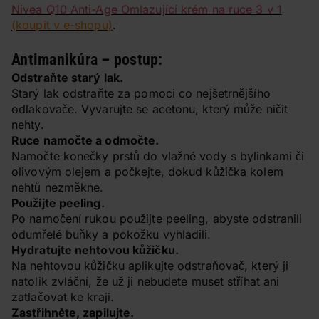
Nivea Q10 Anti-Age Omlazující krém na ruce 3 v 1
(koupit v e-shopu)
.
Antimanikúra – postup:
Odstraňte starý lak.
Starý lak odstraňte za pomoci co nejšetrnějšího
odlakovače. Vyvarujte se acetonu, který může ničit
nehty.
Ruce namočte a odmočte.
Namočte konečky prstů do vlažné vody s bylinkami či
olivovým olejem a počkejte, dokud kůžička kolem
nehtů nezměkne.
Použijte peeling.
Po namočení rukou použijte peeling, abyste odstranili
odumřelé buňky a pokožku vyhladili.
Hydratujte nehtovou kůžičku.
Na nehtovou kůžičku aplikujte odstraňovač, který ji
natolik zvláční, že už ji nebudete muset stříhat ani
zatlačovat ke kraji.
Zastřihněte, zapilujte.