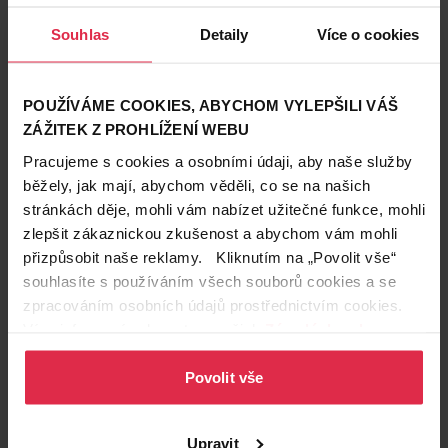
🛒
Dermacol Chamomile olej na nehty 11ml
Souhlas
Detaily
Více o cookies
POUŽÍVÁME COOKIES, ABYCHOM VYLEPŠILI VÁŠ
ZÁŽITEK Z PROHLÍŽENÍ WEBU
Pracujeme s cookies a osobními údaji, aby naše služby
běžely, jak mají, abychom věděli, co se na našich
stránkách děje, mohli vám nabízet užitečné funkce, mohli
zlepšit zákaznickou zkušenost a abychom vám mohli
přizpůsobit naše reklamy. Kliknutím na „Povolit vše“
🛒
Eveline Cosmetics Nail Therapy Professional SOS
souhlasíte s používáním všech souborů cookies a se
multivitaminový kondicionér s vápníkem
zpracováním osobních údajů prostřednictvím cookies.
Více informací naleznete v našich
Zásadách ochrany
Nehty se uzdravily, co dál?
osobních údajů
.
Uzdravené nehty můžete znovu začít lakovat – jaké
Povolit vše
barvy ladí s trendem antimanikúry?
Jemné pastelové
odstíny
a
průsvitné a poloprůsvitné textury
. Takový
dekor je nejen přívětivý pro zdraví nehtů, ale i snadno
Upravit