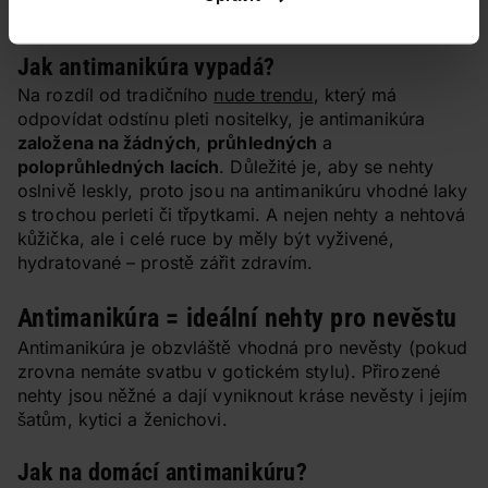
kombinovatelný s oblečením a líčením.
Jak antimanikúra vypadá?
Na rozdíl od tradičního
nude trendu
, který má
odpovídat odstínu pleti nositelky, je antimanikúra
založena na žádných
,
průhledných
a
poloprůhledných lacích
. Důležité je, aby se nehty
oslnivě leskly, proto jsou na antimanikúru vhodné laky
s trochou perleti či třpytkami. A nejen nehty a nehtová
kůžička, ale i celé ruce by měly být vyživené,
hydratované – prostě zářit zdravím.
Antimanikúra = ideální nehty pro nevěstu
Antimanikúra je obzvláště vhodná pro nevěsty (pokud
zrovna nemáte svatbu v gotickém stylu). Přirozené
nehty jsou něžné a dají vyniknout kráse nevěsty i jejím
šatům, kytici a ženichovi.
Jak na domácí antimanikúru?