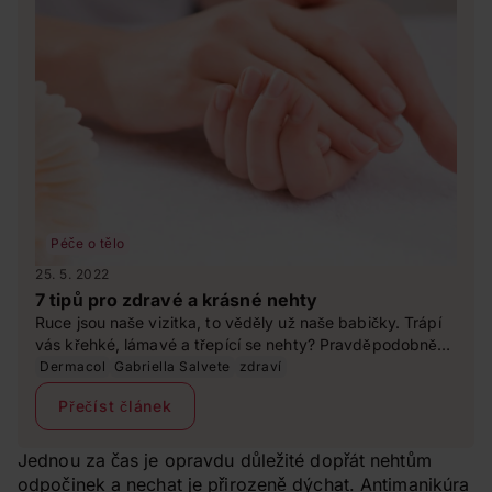
Péče o tělo
25. 5. 2022
7 tipů pro zdravé a krásné nehty
Ruce jsou naše vizitka, to věděly už naše babičky. Trápí
vás křehké, lámavé a třepící se nehty? Pravděpodobně
vám chybějí vitaminy a minerály nebo svým nehtům
Dermacol
Gabriella Salvete
zdraví
nevěnujete dostatečnou péči. Dostaňte své nehty zpět do
Přečíst článek
kondice s našimi tipy.
Jednou za čas je opravdu důležité dopřát nehtům
odpočinek a nechat je přirozeně dýchat. Antimanikúra