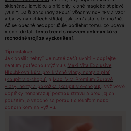
skleněnou lahvičku a přičichly k oné magické štiplavé
„vůni“. Další zase rády zkouší všechny novinky a vzor
a barvy na nehtech střídají, jak jen často je to možné.
Ač se obecně nedoporučuje podléhat tomu, co udává
módní diktát,
tento trend s názvem antimanikúra
rozhodně stojí za vyzkoušení
.
Tip redakce:
Jak posílit nehty? Je nutné začít uvnitř – dopřejte
nehtům potřebnou výživu s
Maxi Vita Exclusive
Hloubková kúra pro krásné vlasy, nehty a pleť
(koupit v e-shopu)
a
Maxi Vita Premium Zdravé
vlasy, nehty a pokožka (koupit v e-shopu)
. Výživové
doplňky nenahrazují pestrou stravu a před jejich
použitím je vhodné se poradit s lékařem nebo
odborníkem na výživu.