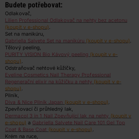
Budete potřebovat:
Odlakovač,
Lilien Professional Odlakovač na nehty bez acetonu
(koupit v e-shopu)
.
Set na manikúru,
Gabriella Salvete Set na manikúru
(koupit v e-shopu)
.
Tělový peeling,
PURITY VISION Bio Kávový peeling
(koupit v e-
shopu)
.
Odstraňovač nehtové kůžičky,
Eveline Cosmetics Nail Therapy Professional
Regenerační elixír na kůžičku a nehty
(koupit v e-
shopu)
.
Pilník,
Diva & Nice Pilník Japan
(koupit v e-shopu)
.
Zpevňovací či průhledný lak,
Dermacol 3 in 1 Nail Zpevňující lak na nehty
(koupit v
e-shopu)
a
Gabriella Salvete Nail Care 101 Gel Top
Coat & Base Coat
(koupit v e-shopu)
.
Krém na ruce,