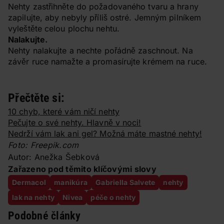
Nehty zastřihněte do požadovaného tvaru a hrany
zapilujte, aby nebyly příliš ostré. Jemným pilníkem
vyleštěte celou plochu nehtu.
Nalakujte.
Nehty nalakujte a nechte pořádně zaschnout. Na
závěr ruce namažte a promasírujte krémem na ruce.
Přečtěte si:
10 chyb, které vám ničí nehty
Pečujte o své nehty. Hlavně v noci!
Nedrží vám lak ani gel? Možná máte mastné nehty!
Foto: Freepik.com
Autor: Anežka Šebková
Zařazeno pod těmito klíčovými slovy
Dermacol
manikúra
Gabriella Salvete
nehty
lak na nehty
Nivea
péče o nehty
Podobné články