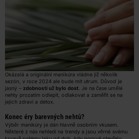
Okázalá a originální manikúra vládne již několik
sezón, v roce 2024 ale bude mít utrum. Důvod je
jasný –
zdobnosti už bylo dost
. Je na čase umělé
nehty prozatím odlepit, odlakovat a zaměřit se na
jejich zdraví a detox.
Konec éry barevných nehtů?
Výběr manikúry je dán hlavně osobním vkusem.
Některé z nás nehledí na trendy a jsou věrné svému
krvavě rudému laku
od dob, kdy poprvé otevřely