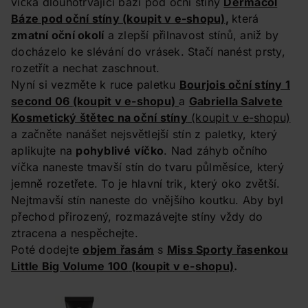
víčka dlouhotrvající bázi pod oční stíny
Dermacol
Báze pod oční stíny
(koupit v e-shopu)
,
která
zmatní oční okolí
a zlepší přilnavost stínů, aniž by
docházelo ke slévání do vrásek. Stačí nanést prsty,
rozetřít a nechat zaschnout.
Nyní si vezměte k ruce paletku
Bourjois oční stíny 1
second 06
(koupit v e-shopu)
a
Gabriella Salvete
Kosmetický štětec na oční stíny
(koupit v e-shopu)
a začněte nanášet nejsvětlejší stín z paletky, který
aplikujte na
pohyblivé víčko
. Nad záhyb očního
víčka naneste tmavší stín do tvaru půlměsíce, který
jemně rozetřete. To je hlavní trik, který oko zvětší.
Nejtmavší stín naneste do vnějšího koutku. Aby byl
přechod přirozený, rozmazávejte stíny vždy do
ztracena a nespěchejte.
Poté dodejte
objem řasám
s
Miss Sporty řasenkou
Little Big Volume 100
(koupit v e-shopu)
.