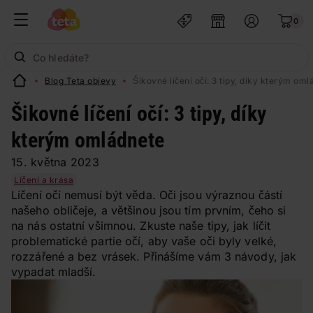
0
Blog Teta objevy
Šikovné líčení očí: 3 tipy, díky kterým om
Šikovné líčení očí: 3 tipy, díky
kterým omládnete
15. května 2023
Líčení a krása
Líčení očí nemusí být věda. Oči jsou výraznou částí
našeho obličeje, a většinou jsou tím prvním, čeho si
na nás ostatní všimnou. Zkuste naše tipy, jak líčit
problematické partie očí, aby vaše oči byly velké,
rozzářené a bez vrásek. Přinášíme vám 3 návody, jak
vypadat mladší.