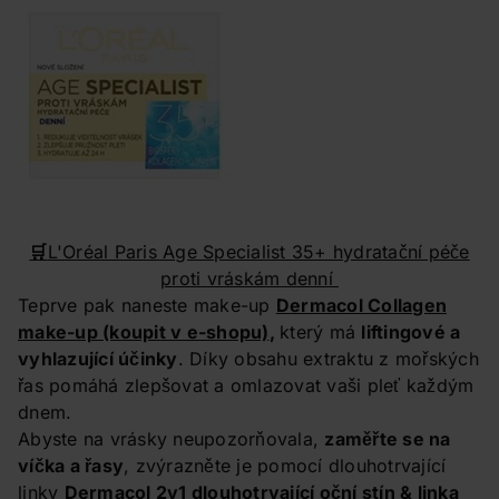
🛒
L'Oréal Paris Age Specialist 35+ hydratační péče
proti vráskám denní
Teprve pak naneste make-up
Dermacol Collagen
make-up
(koupit v e-shopu)
,
který má
liftingové a
vyhlazující účinky
. Díky obsahu extraktu z mořských
řas pomáhá zlepšovat a omlazovat vaši pleť každým
dnem.
Abyste na vrásky neupozorňovala,
zaměřte se na
víčka a řasy
, zvýrazněte je pomocí dlouhotrvající
linky
Dermacol 2v1 dlouhotrvající oční stín & linka