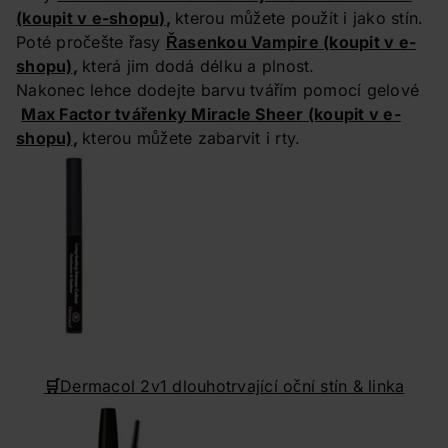
(koupit v e-shopu)
,
kterou můžete použít i jako stín.
Poté pročešte řasy
Řasenkou Vampire
(koupit v e-
shopu)
,
která jim dodá délku a plnost.
Nakonec lehce dodejte barvu tvářím pomocí gelové
Max Factor tvářenky Miracle Sheer
(koupit v e-
shopu)
,
kterou můžete zabarvit i rty.
🛒
Dermacol 2v1 dlouhotrvající oční stín & linka