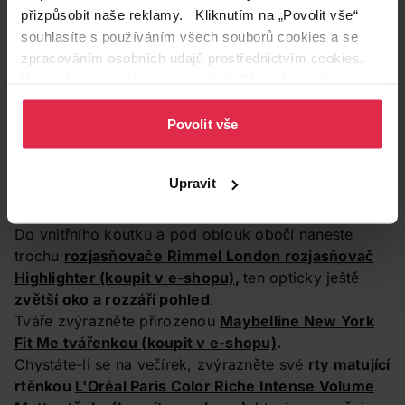
přizpůsobit naše reklamy. Kliknutím na „Povolit vše“
souhlasíte s používáním všech souborů cookies a se
zpracováním osobních údajů prostřednictvím cookies.
Více informací naleznete v našich
Zásadách ochrany
osobních údajů
.
Povolit vše
Upravit
🛒
Miss Sporty řasenka Little Big Volume 100
Do vnitřního koutku a pod oblouk obočí naneste
trochu
rozjasňovače
Rimmel London rozjasňovač
Highlighter
(koupit v e-shopu)
,
ten opticky ještě
zvětší oko a rozzáří pohled
.
Tváře zvýrazněte přirozenou
Maybelline New York
Fit Me tvářenkou
(koupit v e-shopu)
.
Chystáte-li se na večírek, zvýrazněte své
rty matující
rtěnkou
L'Oréal Paris Color Riche Intense Volume