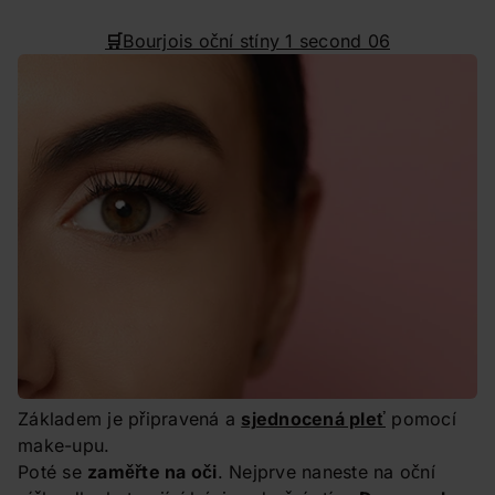
🛒
Bourjois oční stíny 1 second 06
Základem je připravená a
sjednocená pleť
pomocí
make-upu.
Poté se
zaměřte na oči
. Nejprve naneste na oční