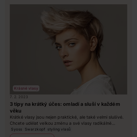
Krásné vlasy
7. 2. 2023
3 tipy na krátký účes: omladí a sluší v každém
věku
Krátké vlasy jsou nejen praktické, ale také velmi slušivé.
Chcete udělat velkou změnu a své vlasy radikálně
zkrátit? Nebo už krátký sestřih nosíte a chcete ho jen
Syoss
Swarzkopf
styling vlasů
poupravit? Pokud si lámete hlavu, co vám bude slušet,