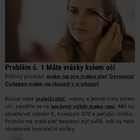
Problém č. 1 Máte vrásky kolem očí
Klíčový produkt:
make-up pro zralou pleť
Dermacol
Collagen make-up
(koupit v e-shopu)
Pokud máte
zralejší pleť
, vrásky a jemné linky kolem
očí, zaměřte se na
správný výběr make-upu
. Měl by
obsahovat vitamin E, koenzym Q10 a pečující složky.
Protože má zralá pleť tendenci být sušší, měl by také
obsahovat hydratační složky.