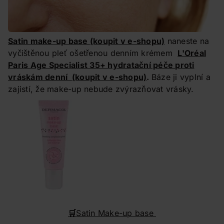
Satin make-up base
(koupit v e-shopu)
naneste na
vyčištěnou pleť ošetřenou denním krémem
L'Oréal
Paris Age Specialist 35+ hydratační péče proti
vráskám denní
(koupit v e-shopu)
.
Báze ji vyplní a
zajistí, že make-up nebude zvýrazňovat vrásky.
🛒
Satin Make-up base