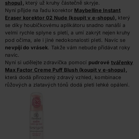
shopu)
,
který už kruhy částečně skryje.
Nyní přijde na řadu korektor
Maybelline Instant
Eraser korektor 02 Nude
(koupit v e-shopu)
,
který
se díky houbičkovému aplikátoru snadno nanáší a
velmi rychle splyne s pletí, a umí zakrýt nejen kruhy
pod očima, ale i jiné nedokonalosti pleti. Navíc se
nevpíjí do vrásek
. Takže vám nebude přidávat roky
navíc.
Nyní si udělejte zdravíčka pomocí
pudrové
tvářenky
Max Factor Creme Puff Blush
(koupit v e-shopu)
,
která dodá přirozený zdravý vzhled, kombinace
růžových a zlatavých tónů dodá pleti lehké opálení.