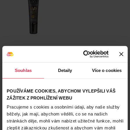
🛒
Dermacol Báze pod oční stíny
Souhlas
Detaily
Více o cookies
POUŽÍVÁME COOKIES, ABYCHOM VYLEPŠILI VÁŠ
ZÁŽITEK Z PROHLÍŽENÍ WEBU
Pracujeme s cookies a osobními údaji, aby naše služby
běžely, jak mají, abychom věděli, co se na našich
stránkách děje, mohli vám nabízet užitečné funkce, mohli
🛒
Gabriella Salvete Kosmetický štětec na oční stíny
zlepšit zákaznickou zkušenost a abychom vám mohli