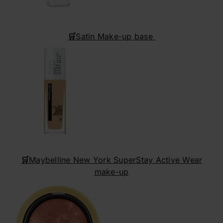
🛒
Satin Make-up base
🛒
Maybelline New York SuperStay Active Wear
make-up