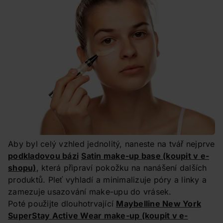
Aby byl celý vzhled jednolitý, naneste na tvář nejprve
podkladovou bázi
Satin make-up base
(koupit v e-
shopu)
, která připraví pokožku na nanášení dalších
produktů. Pleť vyhladí a minimalizuje póry a linky a
zamezuje usazování make-upu do vrásek.
Poté použijte dlouhotrvající
Maybelline New York
SuperStay Active Wear make-up
(koupit v e-