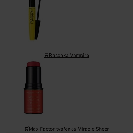
🛒
Řasenka Vampire
🛒
Max Factor tvářenka Miracle Sheer