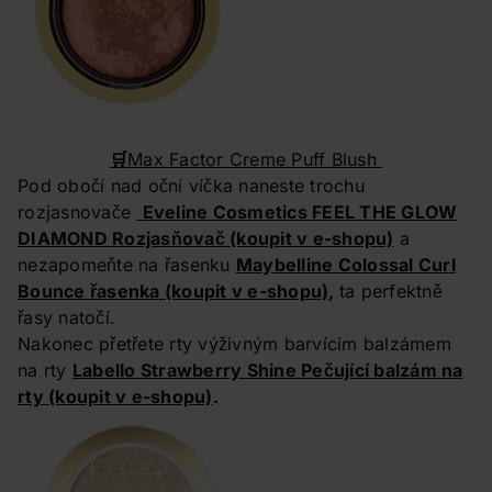
🛒
Max Factor Creme Puff Blush
Pod obočí nad oční víčka naneste trochu
rozjasnovače
Eveline Cosmetics FEEL THE GLOW
DIAMOND Rozjasňovač
(koupit v e-shopu)
a
nezapomeňte na řasenku
Maybelline Colossal Curl
Bounce řasenka
(koupit v e-shopu)
,
ta perfektně
řasy natočí.
Nakonec přetřete rty výživným barvícím balzámem
na rty
Labello Strawberry Shine Pečující balzám na
rty
(koupit v e-shopu)
.