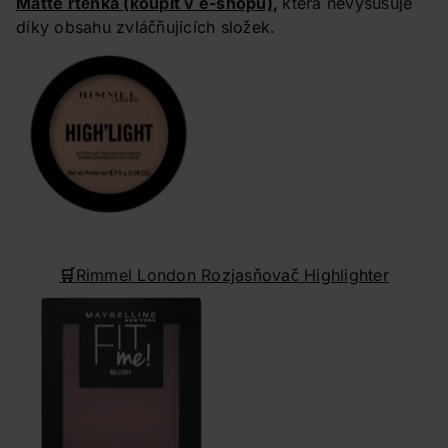
Matte rtěnka
(koupit v e-shopu)
,
která nevysušuje
díky obsahu zvláčňujících složek.
🛒
Rimmel London Rozjasňovač Highlighter