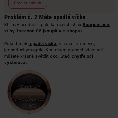
Přečíst článek
přečtěte si následující tipy na krátké účesy pro různé
věkové kategorie.
Problém č. 2 Máte spadlá víčka
Klíčový produkt: paletka očních stínů
Bourjois oční
stíny 1 second 06
(koupit v e-shopu)
Pokud máte
spadlá víčka
, nic není ztraceno,
jednoduchým optickým trikem pomocí stínování
můžete krásně zvětšit oko. Stačí
chytře oči
vystínovat
.