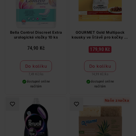
Bella Control Discreet Extra
GOURMET Gold Multipack
urologické vložky 10 ks
kousky ve šťávě pro kočky 12
x 85 g
74,90 Kč
179,90 Kč
Do košíku
Do košíku
7,49 Kč
/
ks
14,99 Kč
/
ks
dostupné online
dostupné online
načítám
načítám
Naše značka