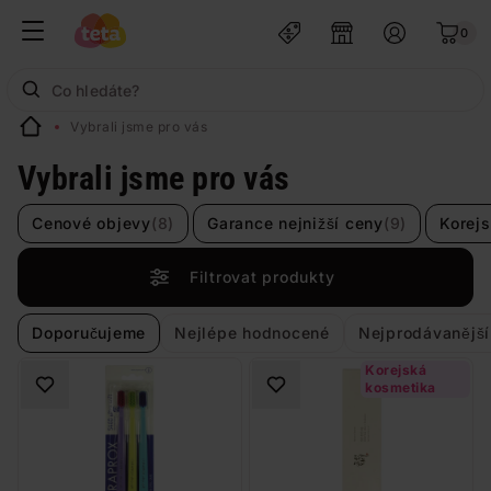
0
Vybrali jsme pro vás
Vybrali jsme pro vás
Cenové objevy
(8)
Garance nejnižší ceny
(9)
Korej
Filtrovat produkty
Doporučujeme
Nejlépe hodnocené
Nejprodávanější
Korejská
kosmetika