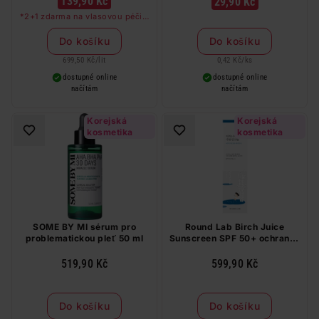
139,90 Kč
29,90 Kč
*2+1 zdarma na vlasovou péči v
libovolné kombinaci, nejlevnější
produkt zdarma. Neplatí na
Do košíku
Do košíku
barvy na vlasy a cestovní balení.
699,50 Kč
/
lit
0,42 Kč
/
ks
dostupné online
dostupné online
načítám
načítám
Korejská
Korejská
kosmetika
kosmetika
SOME BY MI sérum pro
Round Lab Birch Juice
problematickou pleť 50 ml
Sunscreen SPF 50+ ochranný
krém 50 ml
519,90 Kč
599,90 Kč
Do košíku
Do košíku