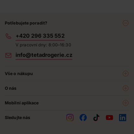
Potřebujete poradit?
+420 296 335 552
V pracovní dny: 8:00–16:30
info@tetadrogerie.cz
Vše o nákupu
Akce a výhodné nabídky
O nás
Teta klub
O nás
Prodejny
Mobilní aplikace
Kariéra - aktuální nabídka
O e-shopu
Teta pomáhá
Sledujte nás
Obchodní podmínky
Historie
Reklamační řád
Jak chráníme osobní údaje