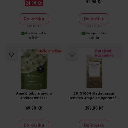
99,90 Kč
24,90 Kč
Do košíku
Do košíku
1,00 Kč
/
ks
16,65 Kč
/
ks
dostupné online
dostupné online
načítám
načítám
Korejská
Naše značka
kosmetika
Ameté tekuté mýdlo
SKIN1004 Madagascar
antibakterial 1 l
Centella Ampoule hydratační
sérum 55 ml
49,90 Kč
399,90 Kč
Do košíku
Do košíku