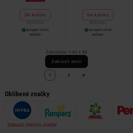
Do košíku
Do košíku
199,75 Kč
/
lit
49,90 Kč
/
ks
dostupné online
dostupné online
načítám
načítám
Zobrazeno 1-40 z 86
Zobrazit další
...
1
3
Oblíbené značky
Zobrazit všechny značky