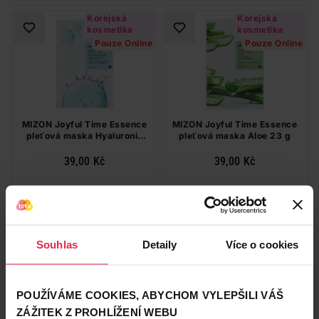
Korejská
Korejská
kosmetika
kosmetika
Pouze Online
Pouze Online
MIZON Joyful Time Essence
MIZON Joyful Time Essence
pleťová maska Hyaluronic
pleťová maska Aloe 23 g
Acid 23 g
39,00 Kč
39,00 Kč
Do košíku
Do košíku
39,00 Kč
/
ks
39,00 Kč
/
ks
dostupné online
dostupné online
Souhlas
Detaily
Více o cookies
načítám
načítám
Korejská
POUŽÍVÁME COOKIES, ABYCHOM VYLEPŠILI VÁŠ
kosmetika
ZÁŽITEK Z PROHLÍŽENÍ WEBU