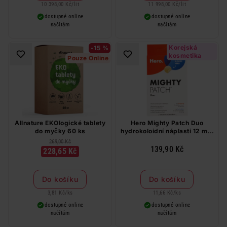
10 398,00 Kč
/
lit
11 998,00 Kč
/
lit
dostupné online
dostupné online
načítám
načítám
Korejská
-15 %
kosmetika
Pouze Online
Allnature EKOlogické tablety
Hero Mighty Patch Duo
do myčky 60 ks
hydrokoloidní náplasti 12 mm
12 ks
269,00 Kč
139,90 Kč
228,65 Kč
Do košíku
Do košíku
3,81 Kč
/
ks
11,66 Kč
/
ks
dostupné online
dostupné online
načítám
načítám