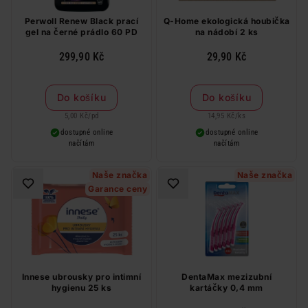
Perwoll Renew Black prací
Q-Home ekologická houbička
gel na černé prádlo 60 PD
na nádobí 2 ks
299,90 Kč
29,90 Kč
Do košíku
Do košíku
5,00 Kč
/
pd
14,95 Kč
/
ks
dostupné online
dostupné online
načítám
načítám
Naše značka
Naše značka
Garance ceny
Innese ubrousky pro intimní
DentaMax mezizubní
hygienu 25 ks
kartáčky 0,4 mm