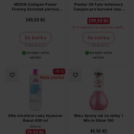
MIZON Collagen Power
Plantur 39 Fyto-kofeinový
Firming Enriched pleťový
šampon pro barvené vlasy
krém s přírodním kolagenem
250 ml
50 ml
549,00 Kč
299,90 Kč
*2+1 zdarma na vlasovou péči v
libovolné kombinaci, nejlevnější
produkt zdarma. Neplatí na
Do košíku
Do košíku
barvy na vlasy a cestovní balení.
10 980,00 Kč
/
lit
1 199,60 Kč
/
lit
dostupné online
dostupné online
načítám
načítám
-11 %
Naše značka
Ellie micelární voda Hyaluron
Miss Sporty lak na nehty 1
Boost 400 ml
Min to Shine 100
89,90 Kč
49,90 Kč
79,90 Kč