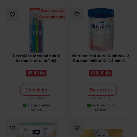
Naše značka
Garance ceny
DentaMax Medical zubní
Nutrilon Profutura Duobiotik 3
kartáček ultra měkký
Batolecí mléko 12-24 měsíců
800 g
49,90 Kč
519,00 Kč
Do košíku
Do košíku
16,63 Kč
/
ks
648,75 Kč
/
kg
dostupné online
dostupné online
načítám
načítám