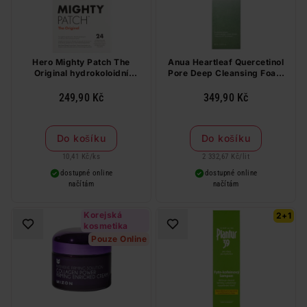
Hero Mighty Patch The
Anua Heartleaf Quercetinol
Original hydrokoloidní
Pore Deep Cleansing Foam
náplasti 12 mm 24 ks
čisticí pěna 150 ml
249,90 Kč
349,90 Kč
Do košíku
Do košíku
10,41 Kč
/
ks
2 332,67 Kč
/
lit
dostupné online
dostupné online
načítám
načítám
Korejská
2+1
kosmetika
Pouze Online