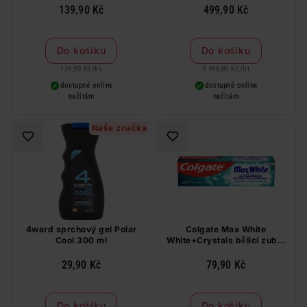
139,90 Kč
499,90 Kč
Do košíku
Do košíku
139,90 Kč
/
ks
9 998,00 Kč
/
lit
dostupné online
dostupné online
načítám
načítám
Naše značka
4ward sprchový gel Polar
Colgate Max White
Cool 300 ml
White+Crystals bělicí zubní
pasta 75 ml
29,90 Kč
79,90 Kč
Do košíku
Do košíku