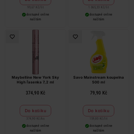
99,67 Kč
/
lit
1 065,33 Kč
/
lit
dostupné online
dostupné online
načítám
načítám
Maybelline New York Sky
Savo Mainstream koupelna
High řasenka 7,2 ml
500 ml
374,90 Kč
79,90 Kč
Do košíku
Do košíku
374,90 Kč
/
ks
159,80 Kč
/
lit
dostupné online
dostupné online
načítám
načítám