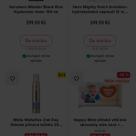
Haruharu Wonder Black Rice
Hero Mighty Patch Invisible+
Hyaluronic toner 150 ml
hydrokoloidní náplasti 12 mm
24 ks
299,90 Kč
249,90 Kč
Do košíku
Do košíku
1 999,33 Kč
/
lit
10,41 Kč
/
ks
dostupné online
dostupné online
načítám
načítám
2+1
-14 %
Naše značka
Wella Wellaflex 2nd Day
Happy Mimi dětské vlhčené
Volume pěnové tužidlo 200
ubrousky aloe vera +
ml
heřmánek 72 ks
34,90 Kč