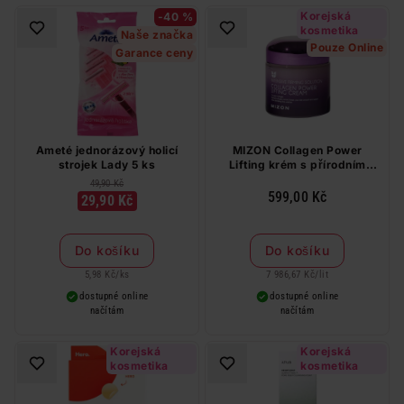
Korejská
-40 %
kosmetika
Naše značka
Pouze Online
Garance ceny
Ameté jednorázový holicí
MIZON Collagen Power
strojek Lady 5 ks
Lifting krém s přírodním
kolagenem 75 ml
49,90 Kč
599,00 Kč
29,90 Kč
Do košíku
Do košíku
5,98 Kč
/
ks
7 986,67 Kč
/
lit
dostupné online
dostupné online
načítám
načítám
Korejská
Korejská
kosmetika
kosmetika