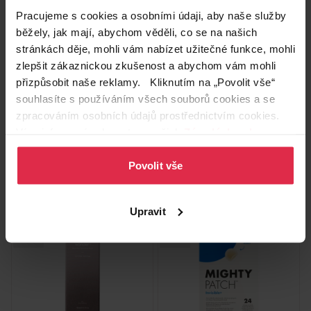
Pracujeme s cookies a osobními údaji, aby naše služby
běžely, jak mají, abychom věděli, co se na našich
stránkách děje, mohli vám nabízet užitečné funkce, mohli
zlepšit zákaznickou zkušenost a abychom vám mohli
Palmolive Naturals Olive &
COSRX Advanced Snail92
Milk sprchový krém 500 ml
pleťový krém tuba 50 g
přizpůsobit naše reklamy. Kliknutím na „Povolit vše“
souhlasíte s používáním všech souborů cookies a se
119,90 Kč
299,90 Kč
zpracováním osobních údajů prostřednictvím cookies.
Více informací naleznete v našich
Zásadách ochrany
Do košíku
Do košíku
osobních údajů
.
Povolit vše
239,80 Kč
/
lit
5 998,00 Kč
/
kg
dostupné online
dostupné online
načítám
načítám
Upravit
Korejská
Korejská
kosmetika
kosmetika