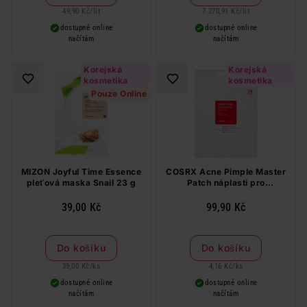
49,90 Kč
/
lit
7 270,91 Kč
/
lit
dostupné online
dostupné online
načítám
načítám
Korejská
Korejská
kosmetika
kosmetika
Pouze Online
MIZON Joyful Time Essence
COSRX Acne Pimple Master
pleťová maska Snail 23 g
Patch náplasti pro
problematickou pleť 24 ks
39,00 Kč
99,90 Kč
Do košíku
Do košíku
39,00 Kč
/
ks
4,16 Kč
/
ks
dostupné online
dostupné online
načítám
načítám