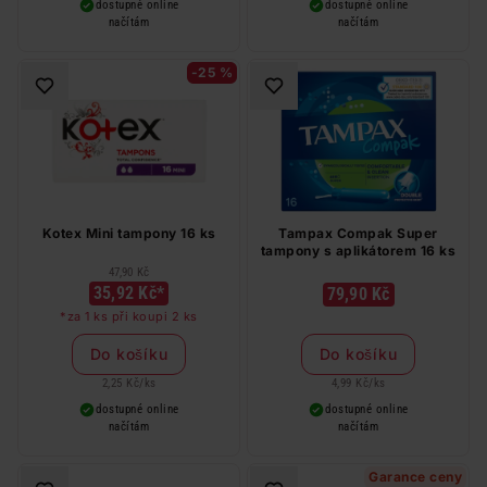
dostupné online
dostupné online
načítám
načítám
-25 %
Kotex Mini tampony 16 ks
Tampax Compak Super
tampony s aplikátorem 16 ks
47,90 Kč
35,92 Kč*
79,90 Kč
*za 1 ks při koupi 2 ks
Do košíku
Do košíku
2,25 Kč
/
ks
4,99 Kč
/
ks
dostupné online
dostupné online
načítám
načítám
Garance ceny