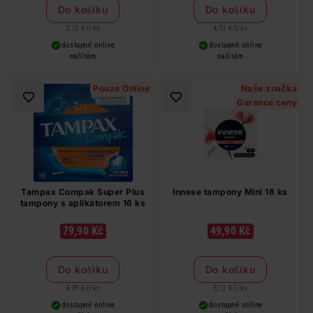
Do košíku
Do košíku
3,75 Kč
/
ks
4,37 Kč
/
ks
dostupné online
dostupné online
načítám
načítám
Pouze Online
Naše značka
Garance ceny
Tampax Compak Super Plus
Innese tampony Mini 16 ks
tampony s aplikátorem 16 ks
79,90 Kč
49,90 Kč
Do košíku
Do košíku
4,99 Kč
/
ks
3,12 Kč
/
ks
dostupné online
dostupné online