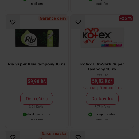
načítám
načítám
Garance ceny
-25 %
Ria Super Plus tampony 16 ks
Kotex UltraSorb Super
tampony 16 ks
79,90 Kč
59,92 Kč*
59,90 Kč
*za 1 ks při koupi 2 ks
Do košíku
Do košíku
3,74 Kč
/
ks
3,75 Kč
/
ks
dostupné online
dostupné online
načítám
načítám
Naše značka