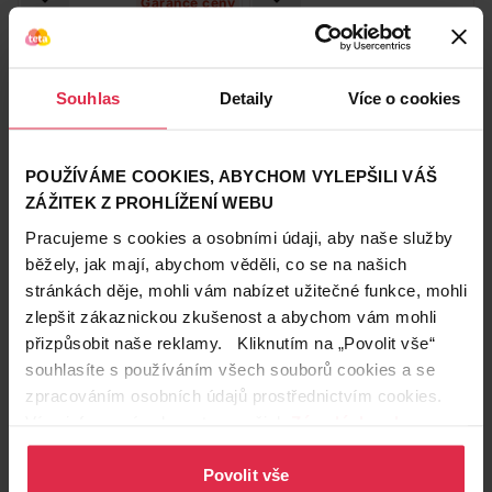
Garance ceny
Souhlas
Detaily
Více o cookies
Innese tampony Normal 16 ks
O.B. ProComfort Mini
tampony 32 ks
POUŽÍVÁME COOKIES, ABYCHOM VYLEPŠILI VÁŠ
139,90 Kč
ZÁŽITEK Z PROHLÍŽENÍ WEBU
49,90 Kč
Pracujeme s cookies a osobními údaji, aby naše služby
běžely, jak mají, abychom věděli, co se na našich
Do košíku
Do košíku
stránkách děje, mohli vám nabízet užitečné funkce, mohli
3,12 Kč
/
ks
4,37 Kč
/
ks
zlepšit zákaznickou zkušenost a abychom vám mohli
dostupné online
dostupné online
načítám
načítám
přizpůsobit naše reklamy. Kliknutím na „Povolit vše“
souhlasíte s používáním všech souborů cookies a se
Garance ceny
Garance ceny
zpracováním osobních údajů prostřednictvím cookies.
Více informací naleznete v našich
Zásadách ochrany
osobních údajů
.
Povolit vše