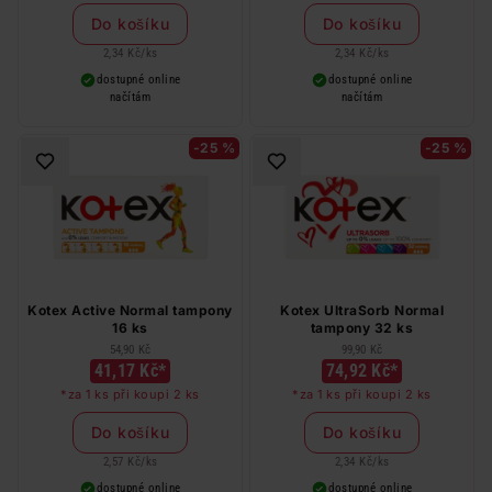
Do košíku
Do košíku
2,34 Kč
/
ks
2,34 Kč
/
ks
dostupné online
dostupné online
načítám
načítám
-25 %
-25 %
Kotex Active Normal tampony
Kotex UltraSorb Normal
16 ks
tampony 32 ks
54,90 Kč
99,90 Kč
41,17 Kč*
74,92 Kč*
*za 1 ks při koupi 2 ks
*za 1 ks při koupi 2 ks
Do košíku
Do košíku
2,57 Kč
/
ks
2,34 Kč
/
ks
dostupné online
dostupné online