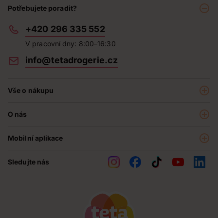
Potřebujete poradit?
+420 296 335 552
V pracovní dny: 8:00–16:30
info@tetadrogerie.cz
Vše o nákupu
Akce a výhodné nabídky
O nás
Teta klub
O nás
Prodejny
Mobilní aplikace
Kariéra - aktuální nabídka
O e-shopu
Teta pomáhá
Sledujte nás
Obchodní podmínky
Historie
Reklamační řád
Jak chráníme osobní údaje
Nejčastější otázky
Soutěže