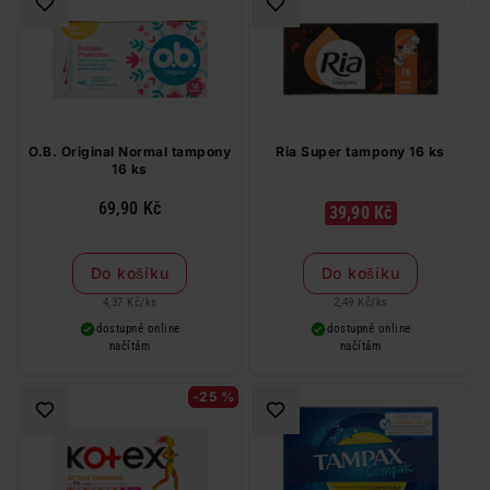
O.B. Original Normal tampony
Ria Super tampony 16 ks
16 ks
69,90 Kč
39,90 Kč
Do košíku
Do košíku
4,37 Kč
/
ks
2,49 Kč
/
ks
dostupné online
dostupné online
načítám
načítám
-25 %