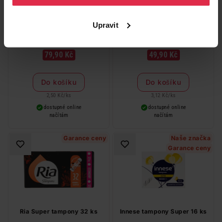
Upravit
Ria Normal tampony 32 ks
Ria Sport Normal tampony 16
ks
79,90 Kč
49,90 Kč
Do košíku
Do košíku
2,50 Kč
/
ks
3,12 Kč
/
ks
dostupné online
dostupné online
načítám
načítám
Garance ceny
Naše značka
Garance ceny
Ria Super tampony 32 ks
Innese tampony Super 16 ks