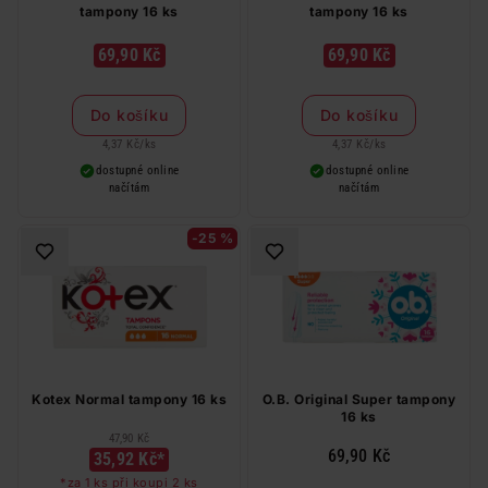
tampony 16 ks
tampony 16 ks
69,90 Kč
69,90 Kč
Do košíku
Do košíku
4,37 Kč
/
ks
4,37 Kč
/
ks
dostupné online
dostupné online
načítám
načítám
-25 %
Kotex Normal tampony 16 ks
O.B. Original Super tampony
16 ks
47,90 Kč
69,90 Kč
35,92 Kč*
*za 1 ks při koupi 2 ks