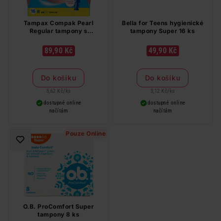
Tampax Compak Pearl
Bella for Teens hygienické
Regular tampony s
tampony Super 16 ks
aplikátorem 16 ks
89,90 Kč
49,90 Kč
Do košíku
Do košíku
5,62 Kč
/
ks
3,12 Kč
/
ks
dostupné online
dostupné online
načítám
načítám
Pouze Online
O.B. ProComfort Super
tampony 8 ks