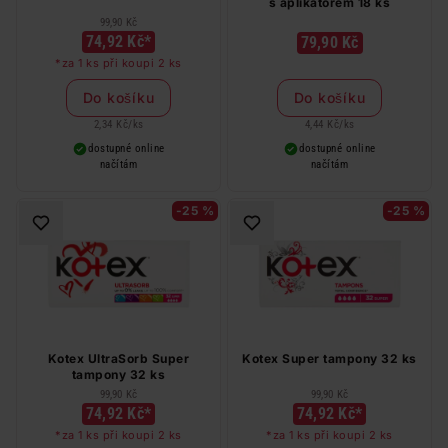
s aplikátorem 18 ks
99,90 Kč
74,92 Kč*
79,90 Kč
*za 1 ks při koupi 2 ks
Do košíku
Do košíku
2,34 Kč
/
ks
4,44 Kč
/
ks
dostupné online
dostupné online
načítám
načítám
-25 %
-25 %
Kotex UltraSorb Super
Kotex Super tampony 32 ks
tampony 32 ks
99,90 Kč
99,90 Kč
74,92 Kč*
74,92 Kč*
*za 1 ks při koupi 2 ks
*za 1 ks při koupi 2 ks