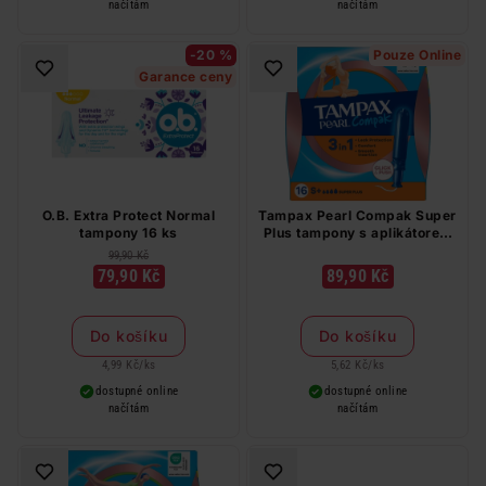
načítám
načítám
-20 %
Pouze Online
Garance ceny
O.B. Extra Protect Normal
Tampax Pearl Compak Super
tampony 16 ks
Plus tampony s aplikátorem
16 ks
99,90 Kč
79,90 Kč
89,90 Kč
Do košíku
Do košíku
4,99 Kč
/
ks
5,62 Kč
/
ks
dostupné online
dostupné online
načítám
načítám