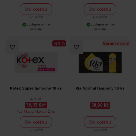
Do košíku
Do košíku
2,25 Kč
/
ks
4,37 Kč
/
ks
dostupné online
dostupné online
načítám
načítám
-25 %
Garance ceny
Kotex Super tampony 16 ks
Ria Normal tampony 16 ks
47,90 Kč
35,92 Kč*
39,90 Kč
*za 1 ks při koupi 2 ks
Do košíku
Do košíku
2,25 Kč
/
ks
2,49 Kč
/
ks