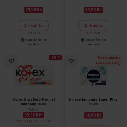
79,90 Kč
49,90 Kč
Do košíku
Do košíku
2,50 Kč
/
ks
3,12 Kč
/
ks
dostupné online
dostupné online
načítám
načítám
-25 %
Naše značka
Garance ceny
Kotex UltraSorb Normal
Innese tampony Super Plus
tampony 16 ks
16 ks
79,90 Kč
59,92 Kč*
69,90 Kč
*za 1 ks při koupi 2 ks