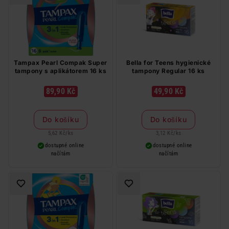
Tampax Pearl Compak Super
Bella for Teens hygienické
tampony s aplikátorem 16 ks
tampony Regular 16 ks
89,90 Kč
49,90 Kč
Do košíku
Do košíku
5,62 Kč
/
ks
3,12 Kč
/
ks
dostupné online
dostupné online
načítám
načítám