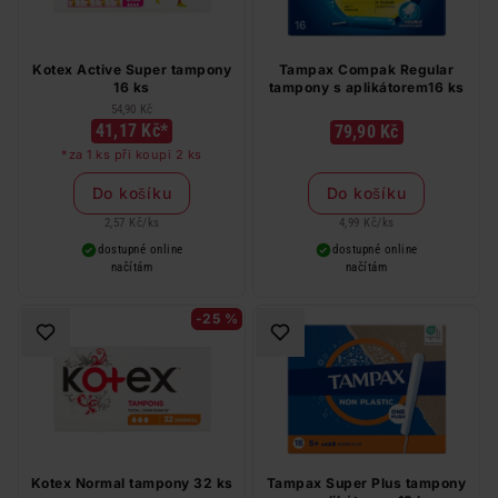
Kotex Active Super tampony
Tampax Compak Regular
16 ks
tampony s aplikátorem16 ks
54,90 Kč
41,17 Kč*
79,90 Kč
*za 1 ks při koupi 2 ks
Do košíku
Do košíku
2,57 Kč
/
ks
4,99 Kč
/
ks
dostupné online
dostupné online
načítám
načítám
-25 %
Kotex Normal tampony 32 ks
Tampax Super Plus tampony