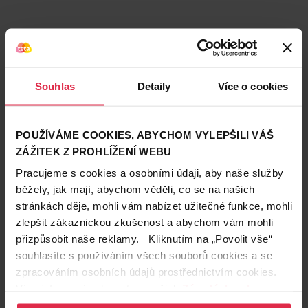
Souhlas
Detaily
Více o cookies
POUŽÍVÁME COOKIES, ABYCHOM VYLEPŠILI VÁŠ
ZÁŽITEK Z PROHLÍŽENÍ WEBU
Podobné produkty
Pracujeme s cookies a osobními údaji, aby naše služby
běžely, jak mají, abychom věděli, co se na našich
stránkách děje, mohli vám nabízet užitečné funkce, mohli
zlepšit zákaznickou zkušenost a abychom vám mohli
přizpůsobit naše reklamy. Kliknutím na „Povolit vše“
souhlasíte s používáním všech souborů cookies a se
zpracováním osobních údajů prostřednictvím cookies.
Více informací naleznete v našich
Zásadách ochrany
osobních údajů
.