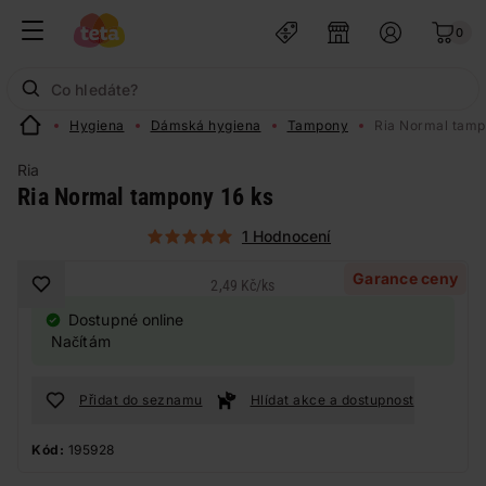
0
Hygiena
Dámská hygiena
Tampony
Ria Normal tamp
Ria
Ria Normal tampony 16 ks
1 Hodnocení
Garance ceny
2,49 Kč
/
ks
Dostupné online
Načítám
Přidat do seznamu
Hlídat akce a dostupnost
Kód:
195928