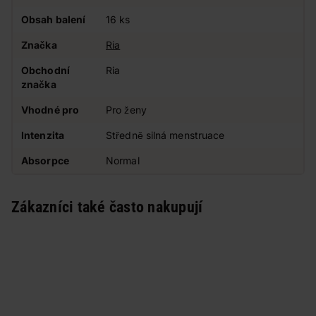
Obsah balení
16 ks
Značka
Ria
Obchodní
Ria
značka
Vhodné pro
Pro ženy
Intenzita
Středně silná menstruace
Absorpce
Normal
Zákazníci také často nakupují