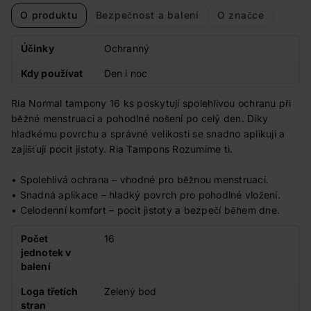
O produktu
Bezpečnost a balení
O značce
Účinky
Ochranný
Kdy používat
Den i noc
Ria Normal tampony 16 ks poskytují spolehlivou ochranu při
běžné menstruaci a pohodlné nošení po celý den. Díky
hladkému povrchu a správné velikosti se snadno aplikují a
zajišťují pocit jistoty. Ria Tampons Rozumíme ti.
• Spolehlivá ochrana – vhodné pro běžnou menstruaci.
• Snadná aplikace – hladký povrch pro pohodlné vložení.
• Celodenní komfort – pocit jistoty a bezpečí během dne.
Počet
16
jednotek v
balení
Loga třetích
Zelený bod
stran