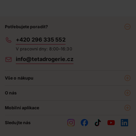
Potřebujete poradit?
+420 296 335 552
V pracovní dny: 8:00–16:30
info@tetadrogerie.cz
Vše o nákupu
Akce a výhodné nabídky
O nás
Teta klub
O nás
Prodejny
Mobilní aplikace
Kariéra - aktuální nabídka
O e-shopu
Teta pomáhá
Sledujte nás
Obchodní podmínky
Historie
Reklamační řád