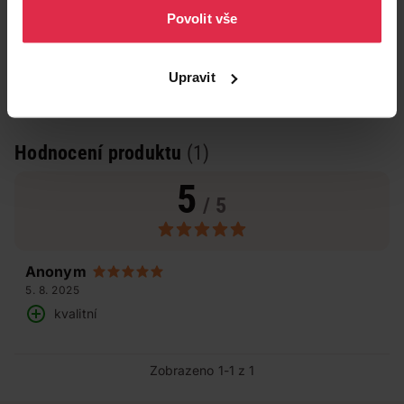
Povolit vše
Upravit
Hodnocení produktu
(1)
5
/ 5
Anonym
5. 8. 2025
kvalitní
Zobrazeno 1-1 z 1