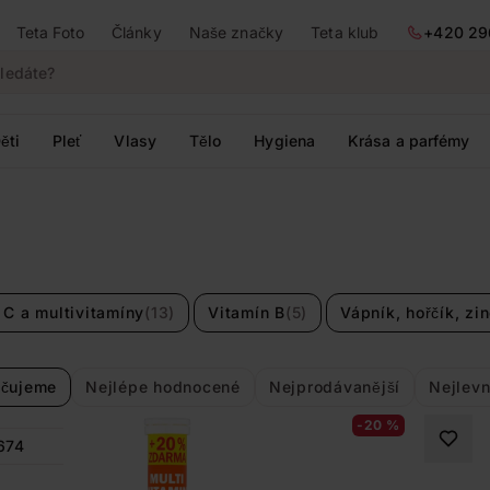
Teta Foto
Články
Naše značky
Teta klub
+420 29
ěti
Pleť
Vlasy
Tělo
Hygiena
Krása a parfémy
 C a multivitamíny
(13)
Vitamín B
(5)
Vápník, hořčík, zi
čujeme
Nejlépe hodnocené
Nejprodávanější
Nejlevn
-20 %