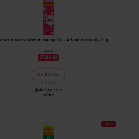
k bez cukru s příchutí maliny 20 + 4 šumivé tablety 72 g
34,90 Kč
27,90 Kč
Do košíku
1,16 Kč
/
ks
dostupné online
načítám
-20 %