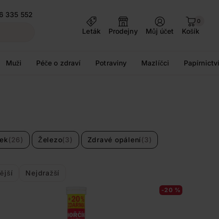
6 335 552
0
Leták
Prodejny
Můj účet
Košík
Muži
Péče o zdraví
Potraviny
Mazlíčci
Papírnictv
nek
(26)
Železo
(3)
Zdravé opálení
(3)
ější
Nejdražší
-20 %