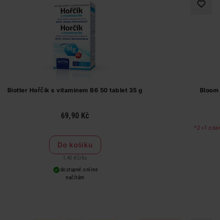
Biotter Hořčík s vitaminem B6 50 tablet 35 g
Bloom 
69,90 Kč
*2+1 zdar
Do košíku
1,40 Kč
/
ks
dostupné online
načítám