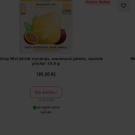
Pouze Online
drop Microdrink marakuja, ananasová jahoda, opuncie
Wa
příchuť 24,0 g
189,00 Kč
Do košíku
15,75 Kč
/
ks
dostupné online
načítám