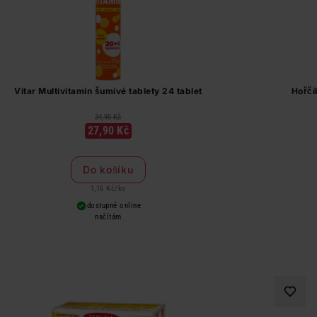
Vitar Multivitamin šumivé tablety 24 tablet
Hořčí
34,90 Kč
27,90 Kč
Do košíku
1,16 Kč
/
ks
dostupné online
načítám