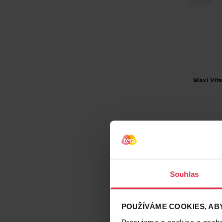
Maxi Vit
Souhlas
POUŽÍVÁME COOKIES, ABY
Pracujeme s cookies a osobní