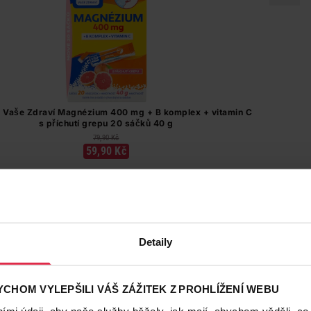
a Vaše Zdraví Magnézium 400 mg + B komplex + vitamin C
s příchutí grepu 20 sáčků 40 g
79,90 Kč
59,90 Kč
Do košíku
3,00 Kč
/
ks
dostupné online
načítám
Detaily
CHOM VYLEPŠILI VÁŠ ZÁŽITEK Z PROHLÍŽENÍ WEBU
-20 %
mi údaji, aby naše služby běžely, jak mají, abychom věděli, co