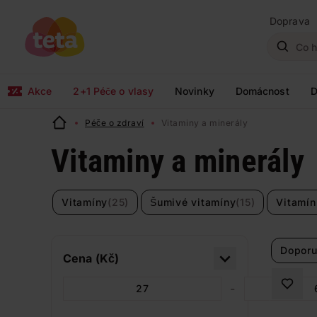
Doprava
Akce
2+1 Péče o vlasy
Novinky
Domácnost
D
Péče o zdraví
Vitaminy a minerály
Vitaminy a minerály
Vitamíny
(25)
Šumivé vitamíny
(15)
Vitamín
Doporu
Cena (Kč)
-