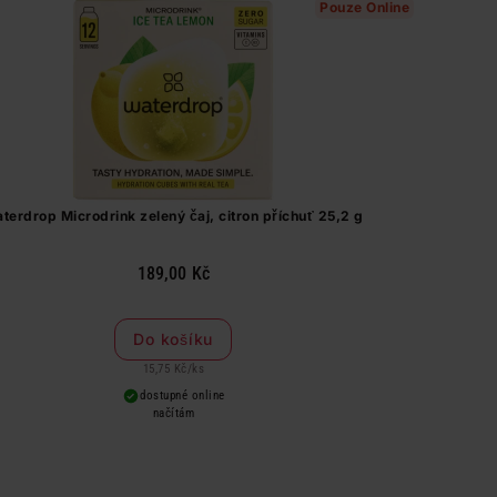
Pouze Online
terdrop Microdrink zelený čaj, citron příchuť 25,2 g
189,00 Kč
Do košíku
15,75 Kč
/
ks
dostupné online
načítám