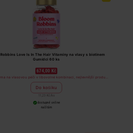
Robbins Love Is In The Hair Vitamíny na vlasy s biotinem
Gumídci 60 ks
674,00 Kč
ma na vlasovou péči v libovolné kombinaci, nejlevnější produkt
zdarma. Neplatí na barvy na vlasy a cestovní balení.
Do košíku
11,23 Kč
/
ks
dostupné online
načítám