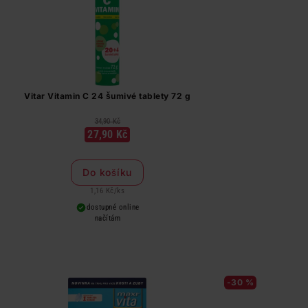
Vitar Vitamin C 24 šumivé tablety 72 g
34,90 Kč
27,90 Kč
Do košíku
1,16 Kč
/
ks
dostupné online
načítám
-30 %