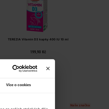
TEREZIA Vitamin D3 kapky 400 IU 10 ml
199,90 Kč
Do košíku
19 990,00 Kč
/
lit
dostupné online
načítám
Více o cookies
Naše značka
 se na našich stránkách děje,