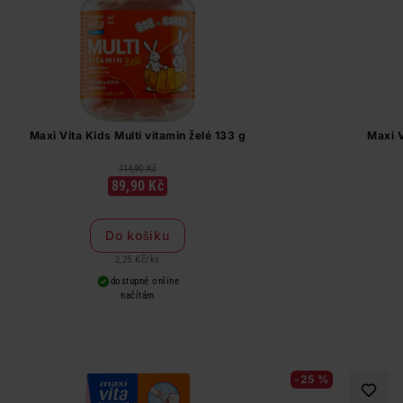
Maxi Vita Kids Multi vitamin želé 133 g
Maxi V
114,90 Kč
89,90 Kč
Do košíku
2,25 Kč
/
ks
dostupné online
načítám
-25 %