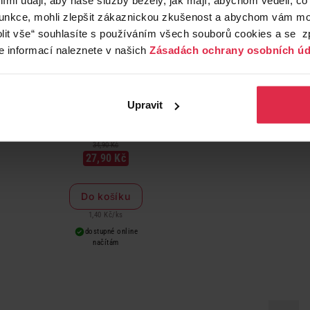
funkce, mohli zlepšit zákaznickou zkušenost a abychom vám moh
lit vše“ souhlasíte s používáním všech souborů cookies a se 
e informací naleznete v našich
Zásadách ochrany osobních úd
Upravit
tar Vápník hořčík vitamin C 20 šumivých tablet 76 g
34,90 Kč
27,90 Kč
Do košíku
1,40 Kč
/
ks
dostupné online
načítám