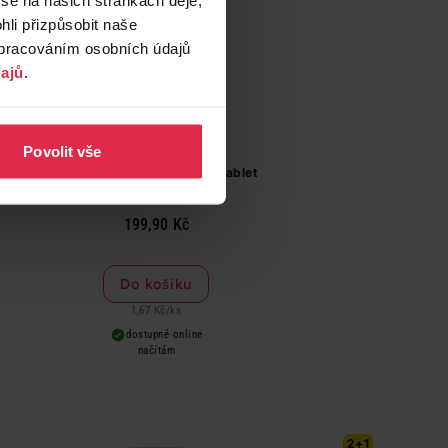
li přizpůsobit naše
zpracováním osobních údajů
ajů
.
Povolit vše
VIX Vitamin C + šípek 120 tablet
199,90 Kč
Do košíku
1,67 Kč
/
ks
dostupné online
načítám
2+1