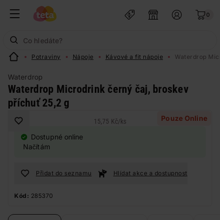
0
Potraviny
Nápoje
Kávové a fit nápoje
Waterdrop Micr
Waterdrop
Waterdrop Microdrink černý čaj, broskev
příchuť 25,2 g
Pouze Online
15,75 Kč
/
ks
Dostupné online
Načítám
Přidat do seznamu
Hlídat akce a dostupnost
Kód:
285370