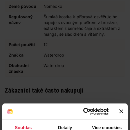
Země původu
Německo
Regulovaný
Šumivá kostka k přípravě osvěžujícího
název
nápoje s ovocným práškem z broskve,
extraktem z černého čaje a extraktem z
manga, se sladidlem a vitamíny.
Počet použití
12
Značka
Waterdrop
Obchodní
Waterdrop
značka
Zákazníci také často nakupují
Souhlas
Detaily
Více o cookies