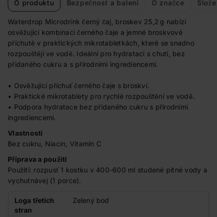
O produktu
Bezpečnost a balení
O značce
Slože
Waterdrop Microdrink černý čaj, broskev 25,2 g nabízí
osvěžující kombinaci černého čaje a jemné broskvové
příchutě v praktických mikrotabletkách, které se snadno
rozpouštějí ve vodě. Ideální pro hydrataci s chutí, bez
přidaného cukru a s přírodními ingrediencemi.
• Osvěžující příchuť černého čaje s broskví.
• Praktické mikrotablety pro rychlé rozpouštění ve vodě.
• Podpora hydratace bez přidaného cukru s přírodními
ingrediencemi.
Vlastnosti
Bez cukru, Niacin, Vitamín C
Příprava a použití
Použití: rozpusť 1 kostku v 400-600 ml studené pitné vody a
vychutnávej (1 porce).
Loga třetích
Zelený bod
stran