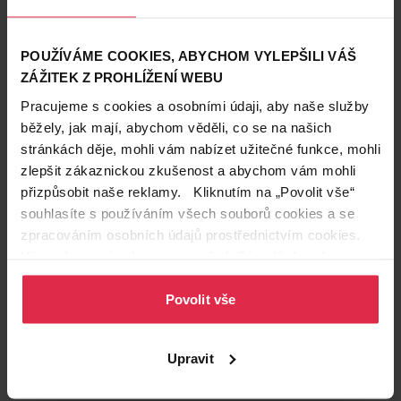
POUŽÍVÁME COOKIES, ABYCHOM VYLEPŠILI VÁŠ
ZÁŽITEK Z PROHLÍŽENÍ WEBU
Pracujeme s cookies a osobními údaji, aby naše služby
běžely, jak mají, abychom věděli, co se na našich
stránkách děje, mohli vám nabízet užitečné funkce, mohli
zlepšit zákaznickou zkušenost a abychom vám mohli
přizpůsobit naše reklamy. Kliknutím na „Povolit vše“
souhlasíte s používáním všech souborů cookies a se
Podobné produkty
zpracováním osobních údajů prostřednictvím cookies.
Více informací naleznete v našich
Zásadách ochrany
osobních údajů
.
Povolit vše
Upravit