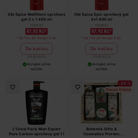
Old Spice Wolfthorn sprchový
Old Spice Epic sprchový gel
gel 3 v 1 400 ml
3v1 400 ml
109,90 Kč
109,90 Kč
87,92 Kč*
87,92 Kč*
*za 1 ks při koupi 2 ks
*za 1 ks při koupi 2 ks
Do košíku
Do košíku
219,80 Kč
/
lit
219,80 Kč
/
lit
dostupné online
dostupné online
načítám
načítám
-33 %
Pouze Online
L'Oréal Paris Men Expert
Bohemia Gifts &
Pure Carbon sprchový gel 1 l
Cosmetics Pivrnec