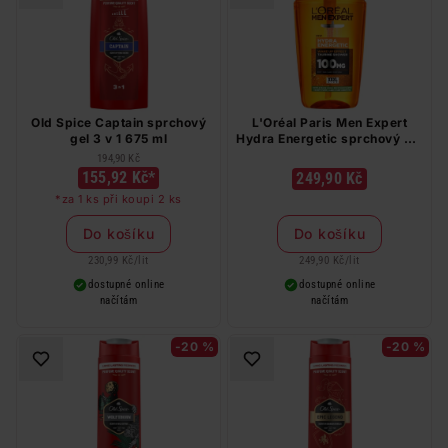
Old Spice Captain sprchový
L'Oréal Paris Men Expert
gel 3 v 1 675 ml
Hydra Energetic sprchový gel
1 l
194,90 Kč
155,92 Kč*
249,90 Kč
*za 1 ks při koupi 2 ks
Do košíku
Do košíku
230,99 Kč
/
lit
249,90 Kč
/
lit
dostupné online
dostupné online
načítám
načítám
-20 %
-20 %