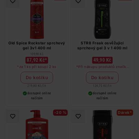
Old Spice Rockstar sprchový
STR8 Freak osvěžující
gel 3v1 400 ml
sprchový gel 3 v 1 400 ml
109,90 Kč
87,92 Kč*
49,90 Kč
*za 1 ks při koupi 2 ks
*Při nákupu produktů značky
STR8 v hodnotě nad 249 Kč
dostanete deodorant STR8 Red
Do košíku
Do košíku
Code jako dárek
219,80 Kč
/
lit
124,75 Kč
/
lit
dostupné online
dostupné online
načítám
načítám
-20 %
Dárek*