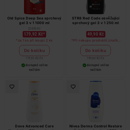
Old Spice Deep Sea sprchový
STR8 Red Code osvěžující
gel 3 v 1 1000 ml
sprchový gel 3 v 1 250 ml
224,90 Kč
179,92 Kč*
49,90 Kč
*za 1 ks při koupi 2 ks
*Při nákupu produktů značky
STR8 v hodnotě nad 249 Kč
dostanete deodorant STR8 Red
Do košíku
Do košíku
Code jako dárek
179,92 Kč
/
lit
199,60 Kč
/
lit
dostupné online
dostupné online
načítám
načítám
Dove Advanced Care
Nivea Derma Control Restore