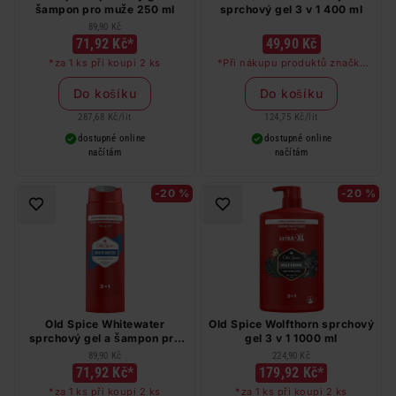
šampon pro muže 250 ml
sprchový gel 3 v 1 400 ml
89,90 Kč
71,92 Kč*
49,90 Kč
*za 1 ks při koupi 2 ks
*Při nákupu produktů značky
STR8 v hodnotě nad 249 Kč
dostanete deodorant STR8 Red
Do košíku
Do košíku
Code jako dárek
287,68 Kč
/
lit
124,75 Kč
/
lit
dostupné online
dostupné online
načítám
načítám
-20 %
-20 %
Old Spice Whitewater
Old Spice Wolfthorn sprchový
sprchový gel a šampon pro
gel 3 v 1 1000 ml
muže 250 ml
89,90 Kč
224,90 Kč
71,92 Kč*
179,92 Kč*
*za 1 ks při koupi 2 ks
*za 1 ks při koupi 2 ks