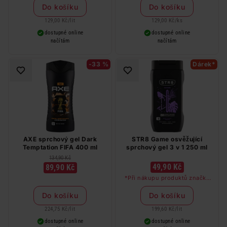
Do košíku
Do košíku
129,00 Kč
/
lit
129,00 Kč
/
ks
dostupné online
dostupné online
načítám
načítám
-33 %
Dárek*
AXE sprchový gel Dark
STR8 Game osvěžující
Temptation FIFA 400 ml
sprchový gel 3 v 1 250 ml
134,90 Kč
49,90 Kč
89,90 Kč
*Při nákupu produktů značky
STR8 v hodnotě nad 249 Kč
dostanete deodorant STR8 Red
Do košíku
Do košíku
Code jako dárek
224,75 Kč
/
lit
199,60 Kč
/
lit
dostupné online
dostupné online