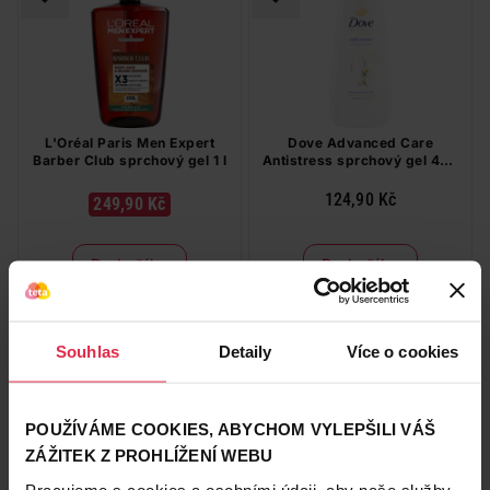
L'Oréal Paris Men Expert
Dove Advanced Care
Barber Club sprchový gel 1 l
Antistress sprchový gel 400
ml
124,90 Kč
249,90 Kč
Do košíku
Do košíku
249,90 Kč
/
lit
312,25 Kč
/
lit
dostupné online
dostupné online
načítám
načítám
Souhlas
Detaily
Více o cookies
-20 Kč
-20 %
POUŽÍVÁME COOKIES, ABYCHOM VYLEPŠILI VÁŠ
ZÁŽITEK Z PROHLÍŽENÍ WEBU
Pracujeme s cookies a osobními údaji, aby naše služby