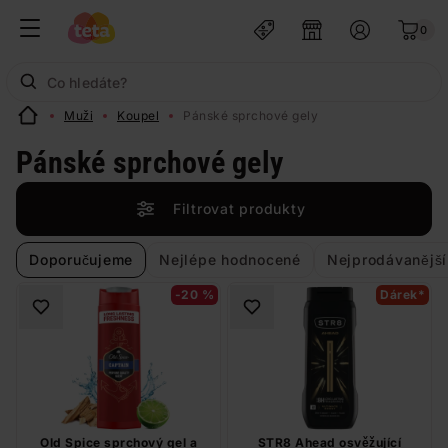
0
Muži
Koupel
Pánské sprchové gely
Pánské sprchové gely
Filtrovat produkty
Doporučujeme
Nejlépe hodnocené
Nejprodávanější
-20 %
Dárek*
Old Spice sprchový gel a
STR8 Ahead osvěžující