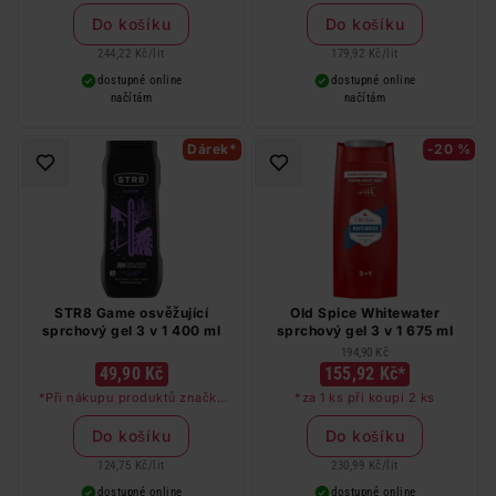
Do košíku
Do košíku
244,22 Kč
/
lit
179,92 Kč
/
lit
dostupné online
dostupné online
načítám
načítám
Dárek*
-20 %
STR8 Game osvěžující
Old Spice Whitewater
sprchový gel 3 v 1 400 ml
sprchový gel 3 v 1 675 ml
194,90 Kč
49,90 Kč
155,92 Kč*
*Při nákupu produktů značky
*za 1 ks při koupi 2 ks
STR8 v hodnotě nad 249 Kč
dostanete deodorant STR8 Red
Do košíku
Do košíku
Code jako dárek
124,75 Kč
/
lit
230,99 Kč
/
lit
dostupné online
dostupné online