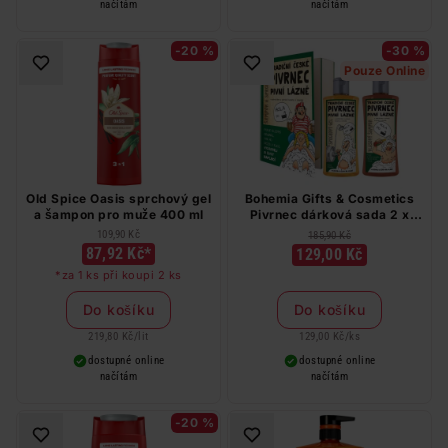
načítám
načítám
-20 %
-30 %
Pouze Online
Old Spice Oasis sprchový gel
Bohemia Gifts & Cosmetics
a šampon pro muže 400 ml
Pivrnec dárková sada 2 x
250 ml
109,90 Kč
185,90 Kč
87,92 Kč*
129,00 Kč
*za 1 ks při koupi 2 ks
Do košíku
Do košíku
219,80 Kč
/
lit
129,00 Kč
/
ks
dostupné online
dostupné online
načítám
načítám
-20 %