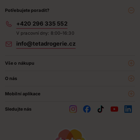
Potřebujete poradit?
+420 296 335 552
V pracovní dny: 8:00–16:30
info@tetadrogerie.cz
Vše o nákupu
Akce a výhodné nabídky
O nás
Teta klub
O nás
Prodejny
Mobilní aplikace
Kariéra - aktuální nabídka
O e-shopu
Teta pomáhá
Sledujte nás
Obchodní podmínky
Historie
Reklamační řád
Jak chráníme osobní údaje
Nejčastější otázky