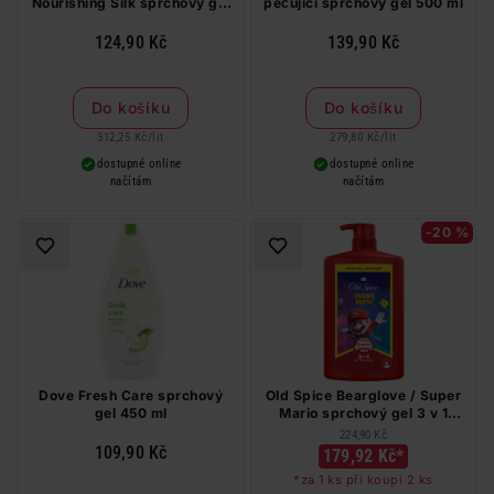
Nourishing Silk sprchový gel
pečující sprchový gel 500 ml
400 ml
124,90 Kč
139,90 Kč
Do košíku
Do košíku
312,25 Kč
/
lit
279,80 Kč
/
lit
dostupné online
dostupné online
načítám
načítám
-20 %
Dove Fresh Care sprchový
Old Spice Bearglove / Super
gel 450 ml
Mario sprchový gel 3 v 1
1000 ml
224,90 Kč
109,90 Kč
179,92 Kč*
*za 1 ks při koupi 2 ks