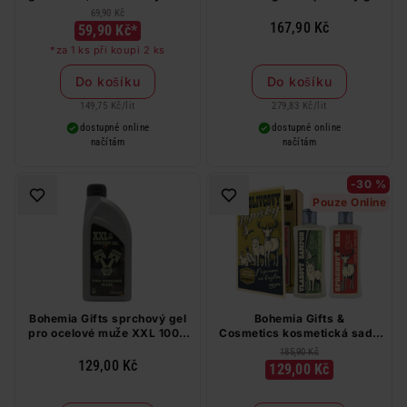
ml
600 ml
69,90 Kč
167,90 Kč
59,90 Kč*
*za 1 ks při koupi 2 ks
Do košíku
Do košíku
149,75 Kč
/
lit
279,83 Kč
/
lit
dostupné online
dostupné online
načítám
načítám
-30 %
Pouze Online
Bohemia Gifts sprchový gel
Bohemia Gifts &
pro ocelové muže XXL 1000
Cosmetics kosmetická sada
ml
pro Myslivce 2 x 250 ml
185,90 Kč
129,00 Kč
129,00 Kč