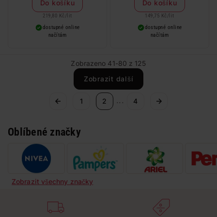
Do košíku
Do košíku
219,80 Kč
/
lit
149,75 Kč
/
lit
dostupné online
dostupné online
načítám
načítám
Zobrazeno 41-80 z 125
Zobrazit další
...
1
2
4
Oblíbené značky
Zobrazit všechny značky