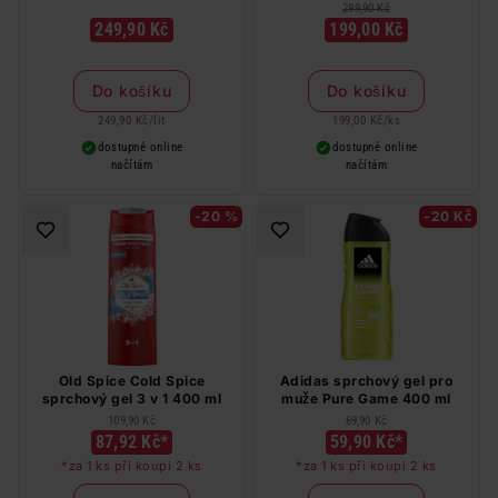
kosmetická sada pro muže
299,90 Kč
249,90 Kč
199,00 Kč
Do košíku
Do košíku
249,90 Kč
/
lit
199,00 Kč
/
ks
dostupné online
dostupné online
načítám
načítám
-20 %
-20 Kč
Old Spice Cold Spice
Adidas sprchový gel pro
sprchový gel 3 v 1 400 ml
muže Pure Game 400 ml
109,90 Kč
69,90 Kč
87,92 Kč*
59,90 Kč*
*za 1 ks při koupi 2 ks
*za 1 ks při koupi 2 ks