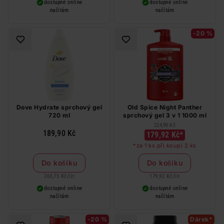
dostupné online
dostupné online
načítám
načítám
-20 %
Dove Hydrate sprchový gel
Old Spice Night Panther
720 ml
sprchový gel 3 v 1 1000 ml
224,90 Kč
189,90 Kč
179,92 Kč*
*za 1 ks při koupi 2 ks
Do košíku
Do košíku
263,75 Kč
/
lit
179,92 Kč
/
lit
dostupné online
dostupné online
načítám
načítám
-20 %
Dárek*