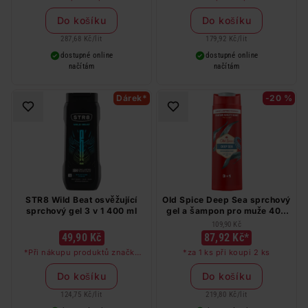
Do košíku
Do košíku
287,68 Kč
/
lit
179,92 Kč
/
lit
dostupné online
dostupné online
načítám
načítám
Dárek*
-20 %
STR8 Wild Beat osvěžující
Old Spice Deep Sea sprchový
sprchový gel 3 v 1 400 ml
gel a šampon pro muže 400
ml
109,90 Kč
49,90 Kč
87,92 Kč*
*Při nákupu produktů značky
*za 1 ks při koupi 2 ks
STR8 v hodnotě nad 249 Kč
dostanete deodorant STR8 Red
Do košíku
Do košíku
Code jako dárek
124,75 Kč
/
lit
219,80 Kč
/
lit