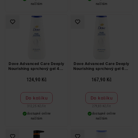
načítám
načítám
Dove Advanced Care Deeply
Dove Advanced Care Deeply
Nourishing sprchový gel 400
Nourishing sprchový gel 600
ml
ml
124,90 Kč
167,90 Kč
Do košíku
Do košíku
312,25 Kč
/
lit
279,83 Kč
/
lit
dostupné online
dostupné online
načítám
načítám