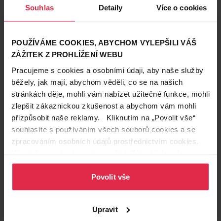
Souhlas
Detaily
Více o cookies
POUŽÍVÁME COOKIES, ABYCHOM VYLEPŠILI VÁŠ
ZÁŽITEK Z PROHLÍŽENÍ WEBU
Pracujeme s cookies a osobními údaji, aby naše služby
běžely, jak mají, abychom věděli, co se na našich
stránkách děje, mohli vám nabízet užitečné funkce, mohli
zlepšit zákaznickou zkušenost a abychom vám mohli
přizpůsobit naše reklamy. Kliknutím na „Povolit vše“
souhlasíte s používáním všech souborů cookies a se
zpracováním osobních údajů prostřednictvím cookies.
Podobné produkty
Více informací naleznete v našich
Zásadách ochrany
osobních údajů
.
Povolit vše
Upravit