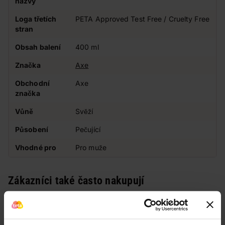
názvy
Loga třetích
PETA Approved Test Free / Cruelty Free
stran
Obsah balení
400 ml
Značka
Axe
Obchodní
Axe
značka
Vůně
Svěží
Působení
Pečující
Vhodné pro
Pro muže
Zákazníci také často nakupují