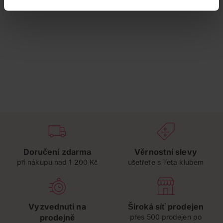
Doručení zdarma
Věrnostní slevy
při nákupu nad 1 200 Kč
ušetřete s Teta klubem
Vyzvednutí na
Široká síť prodejen
prodejně
přes 500 prodejen po