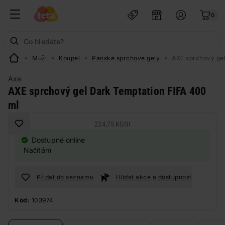
0
Muži
Koupel
Pánské sprchové gely
AXE sprchový gel
Axe
AXE sprchový gel Dark Temptation FIFA 400
ml
224,75 Kč
/
lit
Dostupné online
Načítám
Přidat do seznamu
Hlídat akce a dostupnost
Kód:
103974