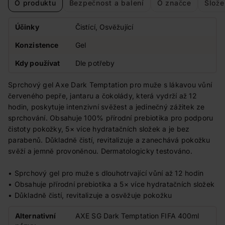
O produktu
Bezpečnost a balení
O značce
Slože
Účinky
Čistící, Osvěžující
Konzistence
Gel
Kdy používat
Dle potřeby
Sprchový gel Axe Dark Temptation pro muže s lákavou vůní
červeného pepře, jantaru a čokolády, která vydrží až 12
hodin, poskytuje intenzivní svěžest a jedinečný zážitek ze
sprchování. Obsahuje 100% přírodní prebiotika pro podporu
čistoty pokožky, 5× více hydratačních složek a je bez
parabenů. Důkladně čistí, revitalizuje a zanechává pokožku
svěží a jemně provoněnou. Dermatologicky testováno.
• Sprchový gel pro muže s dlouhotrvající vůní až 12 hodin
• Obsahuje přírodní prebiotika a 5× více hydratačních složek
• Důkladně čistí, revitalizuje a osvěžuje pokožku
Alternativní
AXE SG Dark Temptation FIFA 400ml