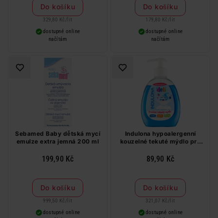
Do košíku
Do košíku
329,80 Kč
/
lit
179,80 Kč
/
lit
dostupné online
dostupné online
načítám
načítám
Sebamed Baby dětská mycí
Indulona hypoalergenní
emulze extra jemná 200 ml
kouzelné tekuté mýdlo pro
děti 280 ml
199,90 Kč
89,90 Kč
Do košíku
Do košíku
999,50 Kč
/
lit
321,07 Kč
/
lit
dostupné online
dostupné online