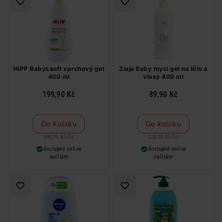
HiPP Babysanft sprchový gel
Ziaja Baby mycí gel na tělo a
400 ml
vlasy 400 ml
199,90 Kč
89,90 Kč
Do košíku
Do košíku
499,75 Kč
/
lit
224,75 Kč
/
lit
dostupné online
dostupné online
načítám
načítám