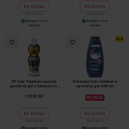
Do košíku
Do košíku
599,71 Kč
/
lit
329,80 Kč
/
lit
dostupné online
dostupné online
načítám
načítám
2+1
EP Line Tlapková patrola
Schauma Kids šampon a
sprchový gel a šampon 2v1
sprchový gel 400 ml
400 ml
119,90 Kč
89,90 Kč
Do košíku
Do košíku
299,75 Kč
/
lit
224,75 Kč
/
lit
dostupné online
dostupné online