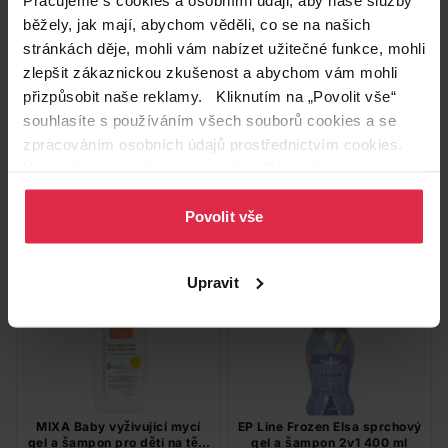
běžely, jak mají, abychom věděli, co se na našich
stránkách děje, mohli vám nabízet užitečné funkce, mohli
Weleda BIO 2 v 1 sprchový
MIXA Baby pěnivý olej pro
zlepšit zákaznickou zkušenost a abychom vám mohli
krém a šampon Šťastný
děti do sprchy i do koupele
pomeranč 150 ml
400 ml
179,90 Kč
přizpůsobit naše reklamy. Kliknutím na „Povolit vše“
143,90 Kč
179,90 Kč
souhlasíte s používáním všech souborů cookies a se
zpracováním osobních údajů prostřednictvím cookies.
Do košíku
Do košíku
Více informací naleznete v našich
Zásadách ochrany
osobních údajů
.
959,33 Kč
/
lit
449,75 Kč
/
lit
Povolit vše
dostupné online
dostupné online
načítám
načítám
Upravit
MIXA Baby vyživující mycí
EP Line Frozen Elsa sprchový
gel a šampon pro děti na tělo
gel a šampon 2v1 400 ml