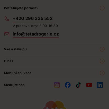
Potřebujete poradit?
+420 296 335 552
V pracovní dny: 8:00–16:30
info@tetadrogerie.cz
Vše o nákupu
Akce a výhodné nabídky
O nás
Teta klub
O nás
Prodejny
Mobilní aplikace
Kariéra - aktuální nabídka
O e-shopu
Teta pomáhá
Sledujte nás
Obchodní podmínky
Historie
Reklamační řád
Jak chráníme osobní údaje
Nejčastější otázky