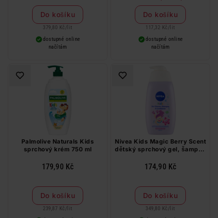
produktů značky Fa v libovolné
kombinaci
Do košíku
Do košíku
379,80 Kč
/
lit
117,32 Kč
/
lit
dostupné online
dostupné online
načítám
načítám
Palmolive Naturals Kids
Nivea Kids Magic Berry Scent
sprchový krém 750 ml
dětský sprchový gel, šampon
a kondicionér 3 v 1 500 ml
179,90 Kč
174,90 Kč
Do košíku
Do košíku
239,87 Kč
/
lit
349,80 Kč
/
lit