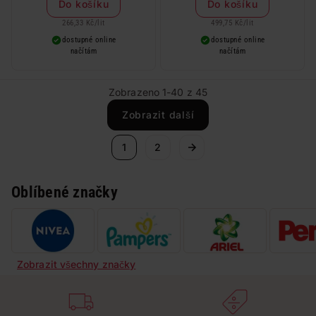
Do košíku
Do košíku
266,33 Kč
/
lit
499,75 Kč
/
lit
dostupné online
dostupné online
načítám
načítám
Zobrazeno 1-40 z 45
Zobrazit další
1
2
Oblíbené značky
Zobrazit všechny značky