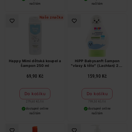
načítám
načítám
Naše značka
Happy Mimi dětská koupel a
HiPP Babysanft šampon
šampon 250 ml
"vlasy & tělo" (Lachtan) 200
ml
69,90 Kč
159,90 Kč
Do košíku
Do košíku
279,60 Kč
/
lit
799,50 Kč
/
lit
dostupné online
dostupné online
načítám
načítám