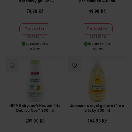
sprchový gel 2v1
pro chlapce 400 ml
sušenky&vanilková zmrzlina
400 ml
79,90 Kč
49,90 Kč
Do košíku
Do košíku
199,75 Kč
/
lit
124,75 Kč
/
lit
dostupné online
dostupné online
načítám
načítám
HiPP Babysanft Koupel "Na
Johnson's mycí gel pro tělo a
Dobrou Noc" 350 ml
vlásky 500 ml
209,90 Kč
164,90 Kč