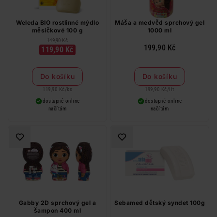
Weleda BIO rostlinné mýdlo
Máša a medvěd sprchový gel
měsíčkové 100 g
1000 ml
149,90 Kč
199,90 Kč
119,90 Kč
Do košíku
Do košíku
119,90 Kč
/
ks
199,90 Kč
/
lit
dostupné online
dostupné online
načítám
načítám
Gabby 2D sprchový gel a
Sebamed dětský syndet 100g
šampon 400 ml