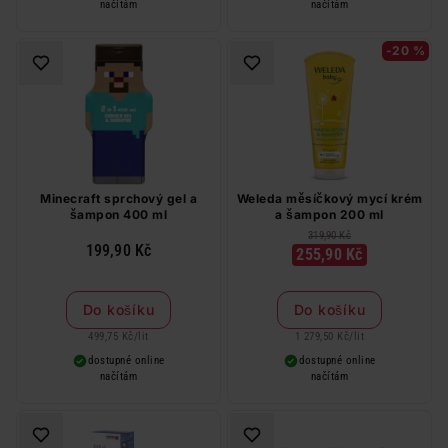
načítám
načítám
-20 %
Minecraft sprchový gel a
Weleda měsíčkový mycí krém
šampon 400 ml
a šampon 200 ml
319,90 Kč
199,90 Kč
255,90 Kč
Do košíku
Do košíku
499,75 Kč
/
lit
1 279,50 Kč
/
lit
dostupné online
dostupné online
načítám
načítám