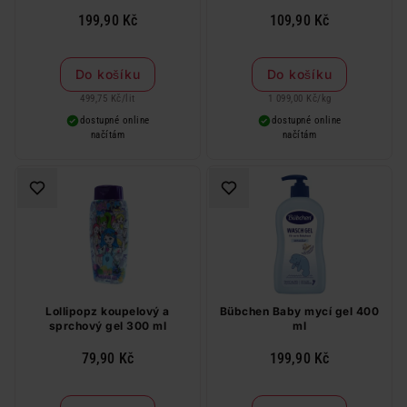
199,90 Kč
109,90 Kč
Do košíku
Do košíku
499,75 Kč
/
lit
1 099,00 Kč
/
kg
dostupné online
dostupné online
načítám
načítám
Lollipopz koupelový a
Bübchen Baby mycí gel 400
sprchový gel 300 ml
ml
79,90 Kč
199,90 Kč