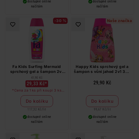
dostupné online
dostupné online
načítám
načítám
-30 %
Naše značka
Fa Kids Surfing Mermaid
Happy Kids sprchový gel a
sprchový gel a šampon 2v1
šampon s vůní jahod 2v1 300
250 ml
ml
41,90 Kč
29,90 Kč
29,33 Kč*
*Cena za 1 ks při koupi 3 ks
produktů značky Fa v libovolné
kombinaci
Do košíku
Do košíku
117,32 Kč
/
lit
99,67 Kč
/
lit
dostupné online
dostupné online
načítám
načítám