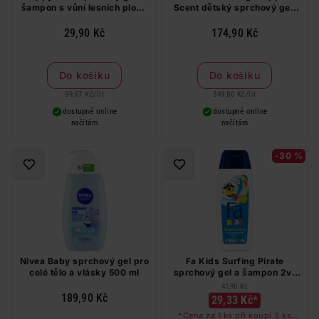
šampon s vůní lesních plodů
Scent dětský sprchový gel,
2v1 300 ml
šampon a kondicionér 3 v 1
500 ml
29,90 Kč
174,90 Kč
Do košíku
Do košíku
99,67 Kč
/
lit
349,80 Kč
/
lit
dostupné online
dostupné online
načítám
načítám
-30 %
Nivea Baby sprchový gel pro
Fa Kids Surfing Pirate
celé tělo a vlásky 500 ml
sprchový gel a šampon 2v1
250 ml
41,90 Kč
189,90 Kč
29,33 Kč*
*Cena za 1 ks při koupi 3 ks