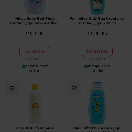
Nivea Baby Bed Time
Palmolive Kids Sea Creatures
sprchový gel pro celé tělo a
sprchový gel 750 ml
vlásky 200 ml
119,90 Kč
179,90 Kč
Do košíku
Do košíku
599,50 Kč
/
lit
239,87 Kč
/
lit
dostupné online
dostupné online
načítám
načítám
Ziaja Kids šampon &
Lilien dětský sprchový gel