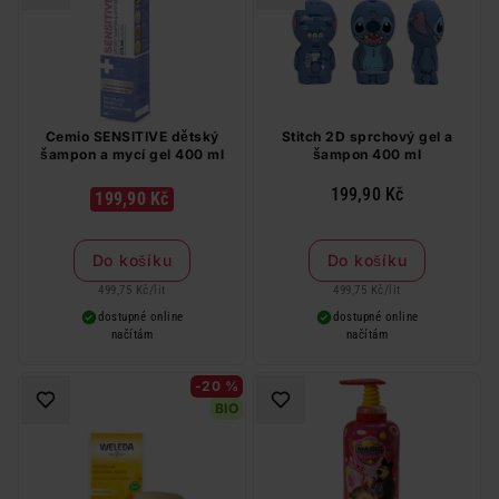
Cemio SENSITIVE dětský
Stitch 2D sprchový gel a
šampon a mycí gel 400 ml
šampon 400 ml
199,90 Kč
199,90 Kč
Do košíku
Do košíku
499,75 Kč
/
lit
499,75 Kč
/
lit
dostupné online
dostupné online
načítám
načítám
-20 %
BIO