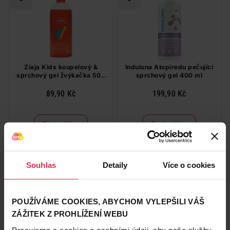
Ziaja Kids koupelový &
Indulona Atopiredu pečující
sprchový gel žvýkačka 500
sprchový gel 400 ml
ml
89,90 Kč
199,90 Kč
Do košíku
Do košíku
179,80 Kč
/
lit
499,75 Kč
/
lit
dostupné online
dostupné online
načítám
načítám
Souhlas
Detaily
Více o cookies
-20 %
BIO
POUŽÍVÁME COOKIES, ABYCHOM VYLEPŠILI VÁŠ
ZÁŽITEK Z PROHLÍŽENÍ WEBU
Pracujeme s cookies a osobními údaji, aby naše služby