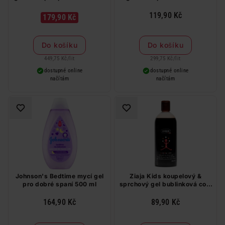
a vlásky 400 ml
119,90 Kč
179,90 Kč
Do košíku
Do košíku
449,75 Kč
/
lit
299,75 Kč
/
lit
dostupné online
dostupné online
načítám
načítám
Johnson's Bedtime mycí gel
Ziaja Kids koupelový &
pro dobré spaní 500 ml
sprchový gel bublinková cola
500 ml
164,90 Kč
89,90 Kč