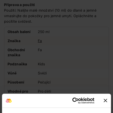
Příprava a použití
Použití: Nalijte malé množství (10 ml) do dlaně a jemně
vmasírujte do pokožky pro jemné umytí. Opláchněte a
pocítíte svěžest.
Obsah balení
250 ml
Značka
Fa
Obchodní
Fa
značka
Podznačka
Kids
Vůně
Svěží
Působení
Pečující
Vhodné pro
Pro děti
Zákazníci také často nakupují