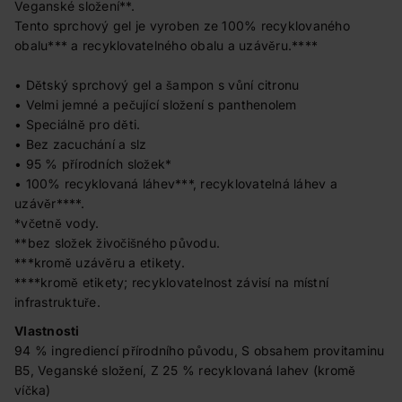
Veganské složení**.
Tento sprchový gel je vyroben ze 100% recyklovaného
obalu*** a recyklovatelného obalu a uzávěru.****
• Dětský sprchový gel a šampon s vůní citronu
• Velmi jemné a pečující složení s panthenolem
• Speciálně pro děti.
• Bez zacuchání a slz
• 95 % přírodních složek*
• 100% recyklovaná láhev***, recyklovatelná láhev a
uzávěr****.
*včetně vody.
**bez složek živočišného původu.
***kromě uzávěru a etikety.
****kromě etikety; recyklovatelnost závisí na místní
infrastruktuře.
Vlastnosti
94 % ingrediencí přírodního původu, S obsahem provitaminu
B5, Veganské složení, Z 25 % recyklovaná lahev (kromě
víčka)