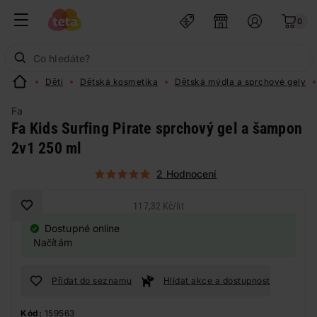
0
Děti
Dětská kosmetika
Dětská mýdla a sprchové gely
Fa
Fa Kids Surfing Pirate sprchový gel a šampon
2v1 250 ml
2 Hodnocení
117,32 Kč
/
lit
Dostupné online
Načítám
Přidat do seznamu
Hlídat akce a dostupnost
Kód:
159563