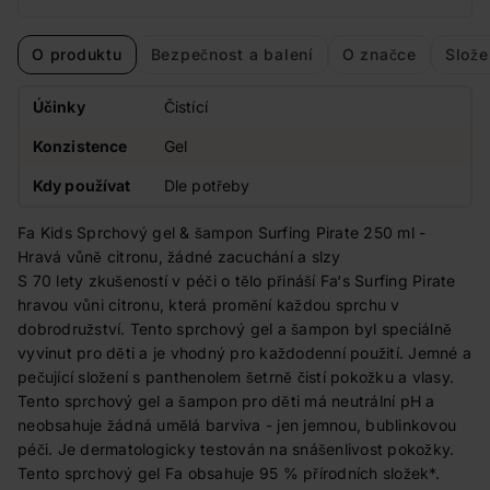
O produktu
Bezpečnost a balení
O značce
Slože
Účinky
Čistící
Konzistence
Gel
Kdy používat
Dle potřeby
Fa Kids Sprchový gel & šampon Surfing Pirate 250 ml -
Hravá vůně citronu, žádné zacuchání a slzy
S 70 lety zkušeností v péči o tělo přináší Fa‘s Surfing Pirate
hravou vůni citronu, která promění každou sprchu v
dobrodružství. Tento sprchový gel a šampon byl speciálně
vyvinut pro děti a je vhodný pro každodenní použití. Jemné a
pečující složení s panthenolem šetrně čistí pokožku a vlasy.
Tento sprchový gel a šampon pro děti má neutrální pH a
neobsahuje žádná umělá barviva - jen jemnou, bublinkovou
péči. Je dermatologicky testován na snášenlivost pokožky.
Tento sprchový gel Fa obsahuje 95 % přírodních složek*.