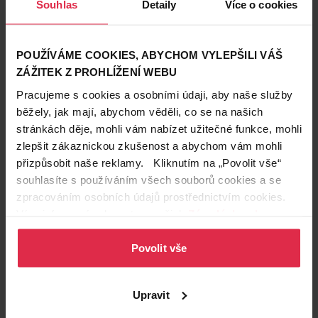
Souhlas
Detaily
Více o cookies
POUŽÍVÁME COOKIES, ABYCHOM VYLEPŠILI VÁŠ
ZÁŽITEK Z PROHLÍŽENÍ WEBU
Pracujeme s cookies a osobními údaji, aby naše služby
běžely, jak mají, abychom věděli, co se na našich
stránkách děje, mohli vám nabízet užitečné funkce, mohli
zlepšit zákaznickou zkušenost a abychom vám mohli
přizpůsobit naše reklamy. Kliknutím na „Povolit vše“
souhlasíte s používáním všech souborů cookies a se
zpracováním osobních údajů prostřednictvím cookies.
Více informací naleznete v našich
Zásadách ochrany
osobních údajů
.
Povolit vše
Podobné produkty
Upravit