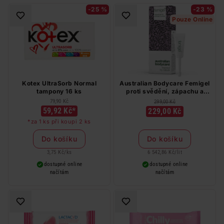
-25 %
-23 %
Pouze Online
Kotex UltraSorb Normal
Australian Bodycare Femigel
tampony 16 ks
proti svědění, zápachu a
vaginální suchosti 5 x 7 ml
79,90 Kč
299,00 Kč
59,92 Kč*
229,00 Kč
*za 1 ks při koupi 2 ks
Do košíku
Do košíku
3,75 Kč
/
ks
6 542,86 Kč
/
lit
dostupné online
dostupné online
načítám
načítám