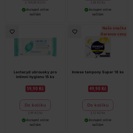
2 130,00 Kč
/
lit
2,50 Kč
/
ks
dostupné online
dostupné online
načítám
načítám
Naše značka
Garance ceny
Lactacyd ubrousky pro
Innese tampony Super 16 ks
intimní hygienu 15 ks
59,90 Kč
49,90 Kč
Do košíku
Do košíku
3,99 Kč
/
ks
3,12 Kč
/
ks
dostupné online
dostupné online
načítám
načítám