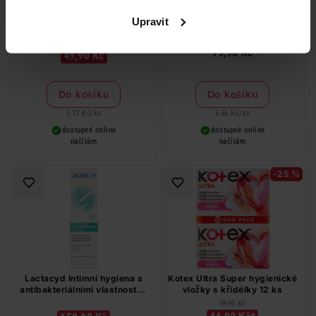
Ria Sport Normal tampony 16
Chilly Fresh intimní ubrousky
Upravit
ks
12 ks
79,90 Kč
49,90 Kč
Do košíku
Do košíku
3,12 Kč
/
ks
6,66 Kč
/
ks
dostupné online
dostupné online
načítám
načítám
-25 %
Lactacyd Intimní hygiena s
Kotex Ultra Super hygienické
antibakteriálními vlastnostmi
vložky s křidélky 12 ks
250 ml
59,90 Kč