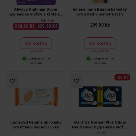
Always Platinum Super
innese menstruační kalhotky
hygienické vložky s křidélky,
pro střední menstruaci S
velikost 2, 42 ks
Teta klub
299,90 Kč
239,90 Kč
229,90 Kč
Do košíku
Do košíku
5,47 Kč
/
ks
299,90 Kč
/
ks
dostupné online
dostupné online
načítám
načítám
-20 Kč
Lactacyd Femina ubrousky
Ria Ultra Normal Plus Odour
pro intimní hygienu 15 ks
Neutraliser hygienické vložky
s křidélky 18 ks
59,90 Kč