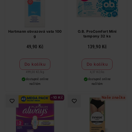
Hartmann obvazová vata 100
O.B. ProComfort Mini
g
tampony 32 ks
49,90 Kč
139,90 Kč
Do košíku
Do košíku
499,00 Kč
/
kg
4,37 Kč
/
ks
dostupné online
dostupné online
načítám
načítám
-10 Kč
Naše značka