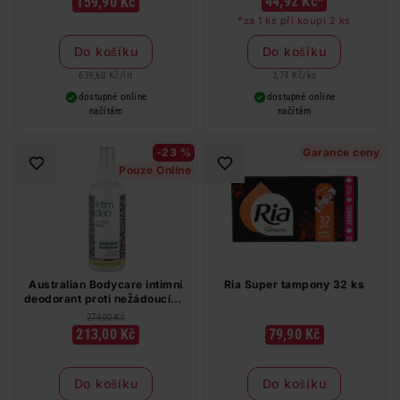
44,92 Kč*
159,90 Kč
*za 1 ks při koupi 2 ks
Do košíku
Do košíku
639,60 Kč
/
lit
3,74 Kč
/
ks
dostupné online
dostupné online
načítám
načítám
-23 %
Garance ceny
Pouze Online
Australian Bodycare intimní
Ria Super tampony 32 ks
deodorant proti nežádoucímu
zápachu a podráždění v
279,00 Kč
intimní oblasti 100 ml
213,00 Kč
79,90 Kč
Do košíku
Do košíku