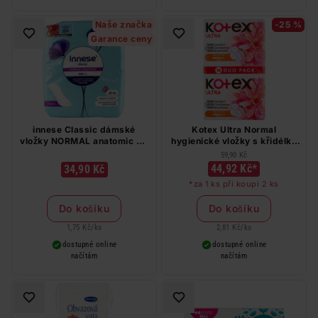
Naše značka
-25 %
Garance ceny
innese Classic dámské
Kotex Ultra Normal
vložky NORMAL anatomic 20
hygienické vložky s křidélky
ks
16 ks
59,90 Kč
44,92 Kč*
34,90 Kč
*za 1 ks při koupi 2 ks
Do košíku
Do košíku
1,75 Kč
/
ks
2,81 Kč
/
ks
dostupné online
dostupné online
načítám
načítám