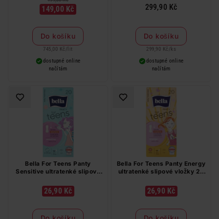
299,90 Kč
149,00 Kč
Do košíku
Do košíku
745,00 Kč
/
lit
299,90 Kč
/
ks
dostupné online
dostupné online
načítám
načítám
Bella For Teens Panty
Bella For Teens Panty Energy
Sensitive ultratenké slipové
ultratenké slipové vložky 20
vložky 20 ks
ks
26,90 Kč
26,90 Kč
Do košíku
Do košíku