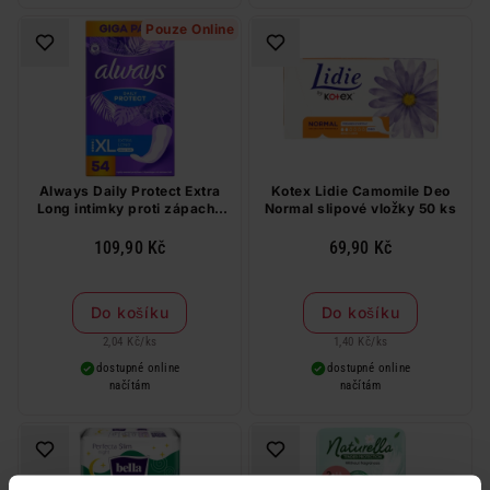
Pouze Online
Always Daily Protect Extra
Kotex Lidie Camomile Deo
Long intimky proti zápachu
Normal slipové vložky 50 ks
54 ks
109,90 Kč
69,90 Kč
Do košíku
Do košíku
2,04 Kč
/
ks
1,40 Kč
/
ks
dostupné online
dostupné online
načítám
načítám