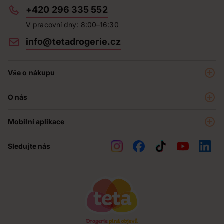
+420 296 335 552
V pracovní dny: 8:00–16:30
info@tetadrogerie.cz
Vše o nákupu
Akce a výhodné nabídky
O nás
Teta klub
O nás
Prodejny
Mobilní aplikace
Kariéra - aktuální nabídka
O e-shopu
Teta pomáhá
Sledujte nás
Obchodní podmínky
Historie
Reklamační řád
Jak chráníme osobní údaje
Nejčastější otázky
Soutěže
Kontakty