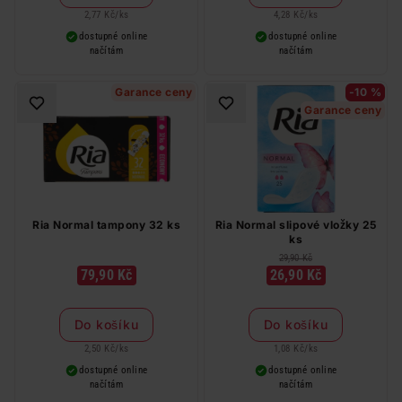
2,77 Kč
/
ks
4,28 Kč
/
ks
dostupné online
dostupné online
načítám
načítám
Garance ceny
-10 %
Garance ceny
Ria Normal tampony 32 ks
Ria Normal slipové vložky 25
ks
29,90 Kč
79,90 Kč
26,90 Kč
Do košíku
Do košíku
2,50 Kč
/
ks
1,08 Kč
/
ks
dostupné online
dostupné online
načítám
načítám