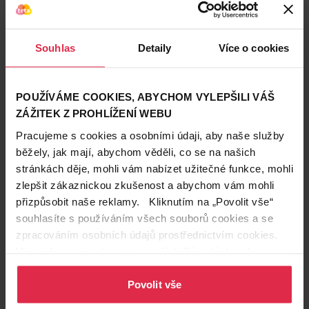
Souhlas
Detaily
Více o cookies
Bella Perfecta ultra Night
Naturella Ultra Tender
hygienické vložky á 7 + 7 ks
Protection vložky bez barviv
a parfemace 16 ks
POUŽÍVÁME COOKIES, ABYCHOM VYLEPŠILI VÁŠ
69,90 Kč
69,90 Kč
ZÁŽITEK Z PROHLÍŽENÍ WEBU
Pracujeme s cookies a osobními údaji, aby naše služby
Do košíku
Do košíku
běžely, jak mají, abychom věděli, co se na našich
4,99 Kč
/
ks
4,37 Kč
/
ks
stránkách děje, mohli vám nabízet užitečné funkce, mohli
dostupné online
dostupné online
zlepšit zákaznickou zkušenost a abychom vám mohli
načítám
načítám
přizpůsobit naše reklamy. Kliknutím na „Povolit vše“
souhlasíte s používáním všech souborů cookies a se
Garance ceny
zpracováním osobních údajů prostřednictvím cookies.
Více informací naleznete v našich
Zásadách ochrany
osobních údajů
.
Povolit vše