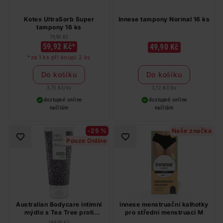
Kotex UltraSorb Super
Innese tampony Normal 16 ks
tampony 16 ks
79,90 Kč
59,92 Kč*
49,90 Kč
*za 1 ks při koupi 2 ks
Do košíku
Do košíku
3,75 Kč
/
ks
3,12 Kč
/
ks
dostupné online
dostupné online
načítám
načítám
-25 %
Naše značka
Pouze Online
Australian Bodycare intimní
innese menstruační kalhotky
mýdlo s Tea Tree proti
pro střední menstruaci M
zápachu a svědění 200 ml
199,00 Kč