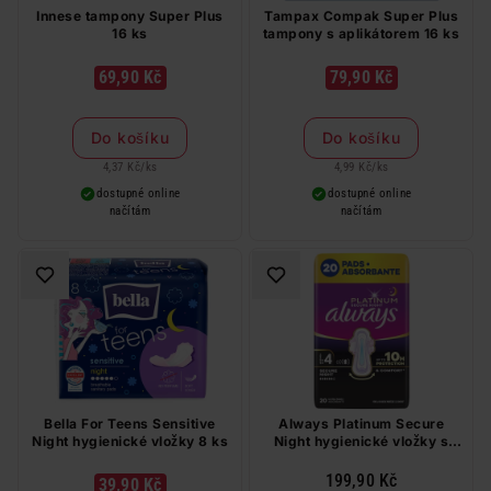
Innese tampony Super Plus
Tampax Compak Super Plus
16 ks
tampony s aplikátorem 16 ks
69,90 Kč
79,90 Kč
Do košíku
Do košíku
4,37 Kč
/
ks
4,99 Kč
/
ks
dostupné online
dostupné online
načítám
načítám
Bella For Teens Sensitive
Always Platinum Secure
Night hygienické vložky 8 ks
Night hygienické vložky s
křidélky, vel. 4, 20 ks
199,90 Kč
39,90 Kč