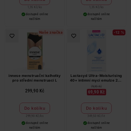
1,35 Kč
/
ks
1,35 Kč
/
ks
dostupné online
dostupné online
načítám
načítám
Naše značka
-12 %
innese menstruační kalhotky
Lactacyd Ultra-Moisturising
pro střední menstruaci L
40+ intimní mycí emulze 200
ml
79,90 Kč
299,90 Kč
69,90 Kč
Do košíku
Do košíku
299,90 Kč
/
ks
349,50 Kč
/
lit
dostupné online
dostupné online
načítám
načítám