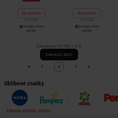
Do košíku
Do košíku
4,99 Kč
/
ks
10,00 Kč
/
ks
dostupné online
dostupné online
načítám
načítám
Zobrazeno 121-160 z 270
Zobrazit další
...
...
1
4
7
Oblíbené značky
Zobrazit všechny značky