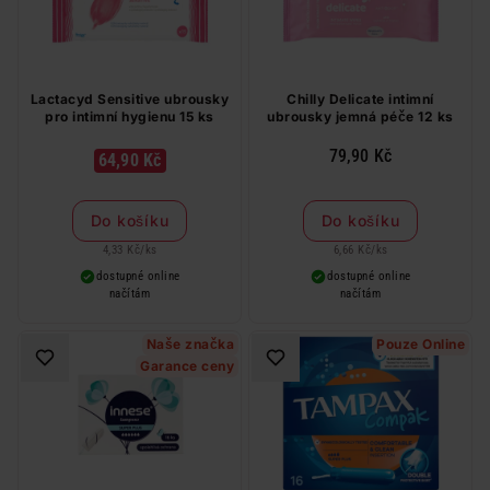
Lactacyd Sensitive ubrousky
Chilly Delicate intimní
pro intimní hygienu 15 ks
ubrousky jemná péče 12 ks
79,90 Kč
64,90 Kč
Do košíku
Do košíku
4,33 Kč
/
ks
6,66 Kč
/
ks
dostupné online
dostupné online
načítám
načítám
Naše značka
Pouze Online
Garance ceny