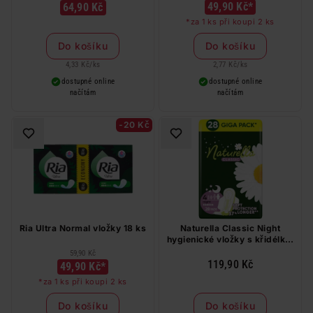
49,90 Kč*
64,90 Kč
*za 1 ks při koupi 2 ks
Do košíku
Do košíku
4,33 Kč
/
ks
2,77 Kč
/
ks
dostupné online
dostupné online
načítám
načítám
-20 Kč
Ria Ultra Normal vložky 18 ks
Naturella Classic Night
hygienické vložky s křidélky,
vel. 4, 28 ks
59,90 Kč
119,90 Kč
49,90 Kč*
*za 1 ks při koupi 2 ks
Do košíku
Do košíku