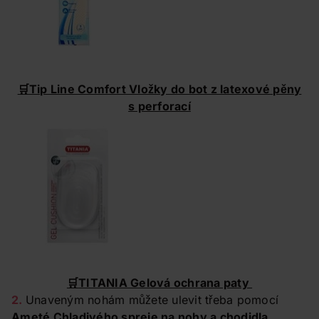
🛒
Tip Line Comfort Vložky do bot z latexové pěny
s perforací
🛒
TITANIA Gelová ochrana paty
2.
Unaveným nohám můžete ulevit třeba pomocí
Ameté Chladivého spreje na nohy a chodidla