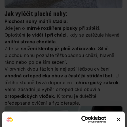
Jak vyléčit ploché nohy:
Plochost nohy má tři stadia:
Jde jen o
mírné rozšíření plosky
při zátěži.
Oploštění
je vidět i při chůzi
, kdy se zatěžuje hlavně
vnitřní strana
chodidla
.
Zde se
snížení klenby již plně zafixovalo
. Silně
plochou nohu poznáte těžkopádnou chůzí, hlavně
ráno nebo po delším sezení.
V prvních dvou fázích je nejlepší léčbou cvičení,
vhodná ortopedická obuv a častější střídání bot
. U
třetího stupně bývá doporučen i
chirurgický zákrok
.
Velmi zásadní je výběr ortopedické obuvi a
ortopedických vložek
. K tomu je důležité
předepsané cvičení a fyzioterapie.