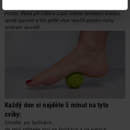
oporu chodidla: kloub palce, kloub malíčku a pata.
Pozor, třeba při čištění zubů máme tendenci klenbu
úplně povolit a tím ještě více vbočit plosku nohy
směrem dovnitř.
Každý den si najděte 5 minut na tyto
cviky:
Choďte po špičkách.
Ve stoji střídejte stoj na špičkách a na patách.