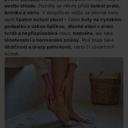
pocitu chladu
. Později se někdy přidá
bolest prstů,
kotníku a nártu
. V dospělosti může za ploché nohy
opět
špatné nošení obuvi
– často
boty na vysokém
podpatku s úzkou špičkou
,
dlouhé stání v práci
,
tvrdá a nepřizpůsobivá
obuv,
nadváha
, ale také
těhotenství a hormonální změny
. Roli hraje také
dědičnost a úrazy patní kosti
, nártu či zánártních
kůstek.