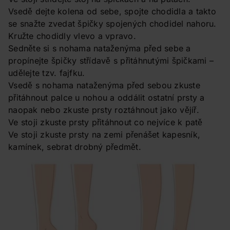
Vsedě dejte kolena od sebe, spojte chodidla a takto
se snažte zvedat špičky spojených chodidel nahoru.
Kružte chodidly vlevo a vpravo.
Sedněte si s nohama nataženýma před sebe a
propínejte špičky střídavě s přitáhnutými špičkami –
udělejte tzv. fajfku.
Vsedě s nohama nataženýma před sebou zkuste
přitáhnout palce u nohou a oddálit ostatní prsty a
naopak nebo zkuste prsty roztáhnout jako vějíř.
Ve stoji zkuste prsty přitáhnout co nejvíce k patě
Ve stoji zkuste prsty na zemi přenášet kapesník,
kamínek, sebrat drobný předmět.