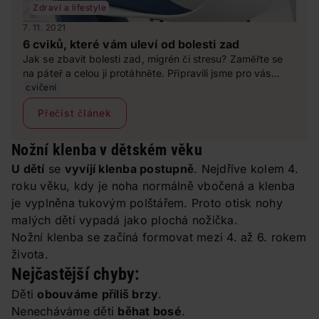
Zdraví a lifestyle
7. 11. 2021
6 cviků, které vám uleví od bolesti zad
Jak se zbavit bolesti zad, migrén či stresu? Zaměřte se
na páteř a celou ji protáhněte. Připravili jsme pro vás
speciální sestavu společně s trenérkou Evou Kovářovou.
cvičení
Přečíst článek
Nožní klenba v dětském věku
U dětí
se
vyvíjí klenba postupně
. Nejdříve kolem 4.
roku věku, kdy je noha normálně vbočená a klenba
je vyplněna tukovým polštářem. Proto otisk nohy
malých dětí vypadá jako plochá nožička.
Nožní klenba se začíná formovat mezi 4. až 6. rokem
života.
Nejčastější chyby:
Děti
obouváme příliš brzy
.
Nenecháváme děti
běhat bosé
.