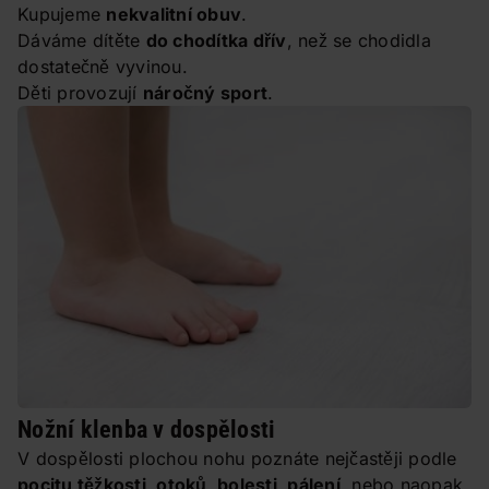
Kupujeme
nekvalitní obuv
.
Dáváme dítěte
do chodítka dřív
, než se chodidla
dostatečně vyvinou.
Děti provozují
náročný sport
.
Nožní klenba v dospělosti
V dospělosti plochou nohu poznáte nejčastěji podle
pocitu
těžkosti
, otoků, bolesti, pálení
, nebo naopak