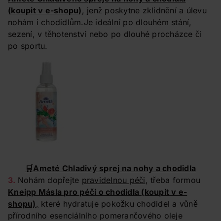
(koupit v e-shopu)
,
jenž poskytne zklidnění a úlevu
nohám i chodidlům.Je ideální po dlouhém stání,
sezení, v těhotenství nebo po dlouhé procházce či
po sportu.
🛒
Ameté Chladivý sprej na nohy a chodidla
3.
Nohám dopřejte
pravidelnou péči
, třeba formou
Kneipp Másla pro péči o chodidla
(koupit v e-
shopu)
,
které hydratuje pokožku chodidel a vůně
přírodního esenciálního pomerančového oleje