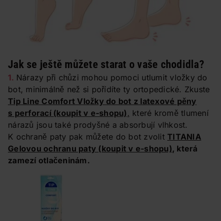
Jak se ještě můžete starat o vaše chodidla?
1.
Nárazy při chůzi mohou pomoci utlumit vložky do
bot, minimálně než si pořídíte ty ortopedické. Zkuste
Tip Line Comfort Vložky do bot z latexové pěny
s perforací
(koupit v e-shopu)
,
které kromě tlumení
nárazů jsou také prodyšné a absorbují vlhkost.
K ochraně paty pak můžete do bot zvolit
TITANIA
Gelovou ochranu paty
(koupit v e-shopu)
, která
zamezí otlačeninám.