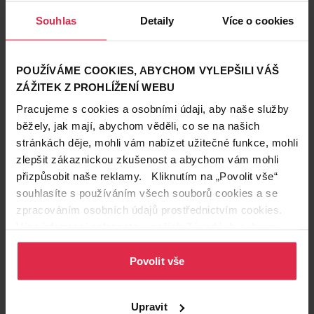
Souhlas
Detaily
Více o cookies
POUŽÍVÁME COOKIES, ABYCHOM VYLEPŠILI VÁŠ
ZÁŽITEK Z PROHLÍŽENÍ WEBU
Pracujeme s cookies a osobními údaji, aby naše služby
běžely, jak mají, abychom věděli, co se na našich
stránkách děje, mohli vám nabízet užitečné funkce, mohli
Jak cvičit:
zlepšit zákaznickou zkušenost a abychom vám mohli
přizpůsobit naše reklamy. Kliknutím na „Povolit vše“
Ideální je chodit naboso tam, kde je to vhodné. Tedy
souhlasíte s používáním všech souborů cookies a se
v písku, po trávě či drobných oblázcích. Tento
zpracováním osobních údajů prostřednictvím cookies.
nerovný povrch stimuluje chodidlo a tím také nožní
Více informací naleznete v našich
Zásadách ochrany
klenbu.
osobních údajů
.
Nožní klenbu můžete procvičit pomocí pěnového či
Povolit vše
tenisového míčku, ale také fyzioterapeutického
ježka. Ideální je projet chodidlo po celé plosce nohy,
po vnitřní i vnější straně.
Upravit
Pokud stojíte, snažte se myslet vždy na trojbodovou