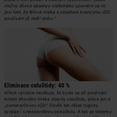
možný důvod absence viditelného zpevnění se mi
jeví fakt, že tělová mléka s obsahem koenzymu Q10
používám již delší dobu.“
Eliminace celulitidy: 40 %
Ačkoli výrobce neslibuje, že byste se při používání
tohoto tělového mléka zbavily celulitidy, přece jen si
„pomerančovou kůži“ člověk tak nějak logicky
spojuje i s nezpevněnou pokožkou. A tak se testerky