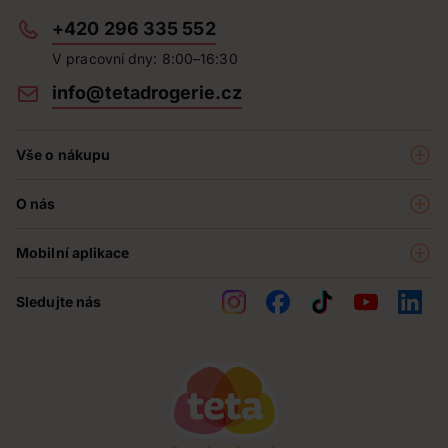
+420 296 335 552
V pracovní dny: 8:00–16:30
info@tetadrogerie.cz
Vše o nákupu
Akce a výhodné nabídky
O nás
Teta klub
O nás
Prodejny
Mobilní aplikace
Kariéra - aktuální nabídka
O e-shopu
Teta pomáhá
Sledujte nás
Obchodní podmínky
Historie
Reklamační řád
Jak chráníme osobní údaje
Nejčastější otázky
Soutěže
Kontakty