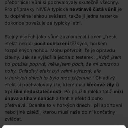
přebornice! Vůni si pochvalovaly skutečně všechny.
Pro přípravky NIVEA typická
nevtíravě čistá vůně
je
tu doplněna lehkou svěžestí, takže ji jedna testerka
dokonce považuje za typicky letní.
Stejný úspěch jako vůně zaznamenal i onen „fresh
efekt“ neboli
pocit ochlazení
těžkých, horkem
rozpálených nohou. Mohu potvrdit, že je opravdu
citelný. Jak se vyjádřila jedna z testerek:
„Když jsem
ho použila poprvé, měla jsem pocit, že mi zmrznou
nohy. Chladivý efekt byl velmi výrazný, ale
v horkých dnech to bylo moc příjemné.“
Chladivý
efekt si pochvalovaly i ty, které mají
křečové žíly
či
trpí
žilní nedostatečností
. Po použití mléka totiž
mizí
únava a tíha v nohách
a tenhle efekt dlouho
přetrvává. Oceníte to v horkých dnech i při sportovní
nebo jiné zátěži, kterou musí naše dolní končetiny
zvládat.