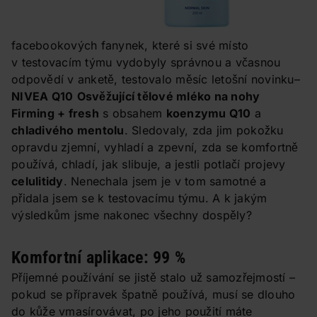
facebookových fanynek, které si své místo
v testovacím týmu vydobyly správnou a včasnou
odpovědí v anketě, testovalo měsíc letošní novinku–
NIVEA Q10
Osvěžující tělové mléko na nohy
Firming + fresh
s obsahem
koenzymu Q10
a
chladivého mentolu
. Sledovaly, zda jim pokožku
opravdu zjemní, vyhladí a zpevní, zda se komfortně
používá, chladí, jak slibuje, a jestli potlačí projevy
celulitidy
. Nenechala jsem je v tom samotné a
přidala jsem se k testovacímu týmu. A k jakým
výsledkům jsme nakonec všechny dospěly?
Komfortní aplikace: 99 %
Příjemné používání se jistě stalo už samozřejmostí –
pokud se přípravek špatně používá, musí se dlouho
do kůže vmasírovávat, po jeho použití máte