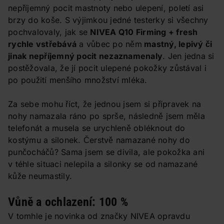
nepříjemný pocit mastnoty nebo ulepení, poletí asi
brzy do koše. S výjimkou jedné testerky si všechny
pochvalovaly, jak se
NIVEA Q10 Firming + fresh
rychle vstřebává
a vůbec po něm
mastný, lepivý či
jinak nepříjemný pocit nezaznamenaly
. Jen jedna si
postěžovala, že jí pocit ulepené pokožky zůstával i
po použití menšího množství mléka.
Za sebe mohu říct, že jednou jsem si přípravek na
nohy namazala ráno po sprše, následně jsem měla
telefonát a musela se urychleně obléknout do
kostýmu a silonek. Čerstvě namazané nohy do
punčocháčů? Sama jsem se divila, ale pokožka ani
v téhle situaci nelepila a silonky se od namazané
kůže neumastily.
Vůně a ochlazení: 100 %
V tomhle je novinka od značky NIVEA opravdu