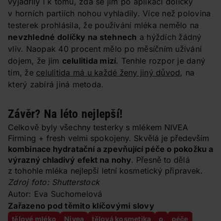
vyjádřily i k tomu, zda se jim po aplikaci dolíčky
v horních partiích nohou vyhladily. Více než polovina
testerek prohlásila, že používání mléka nemělo na
nevzhledné dolíčky na stehnech
a hýždích žádný
vliv. Naopak 40 procent mělo po měsíčním užívání
dojem, že jim
celulitida mizí
. Tenhle rozpor je daný
tím, že
celulitida má u každé ženy jiný důvod
, na
který zabírá jiná metoda.
Závěr? Na léto nejlepší!
Celkově byly všechny testerky s mlékem NIVEA
Firming + fresh velmi spokojeny. Skvělá je především
kombinace hydratační a zpevňující péče o pokožku a
výrazný chladivý efekt na nohy
. Přesně to dělá
z tohohle mléka nejlepší letní kosmetický přípravek.
Zdroj foto: Shutterstock
Autor: Eva Suchomelová
Zařazeno pod těmito klíčovými slovy
tělové mléko
Nivea
tělová kosmetika
o
péče