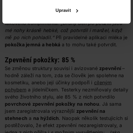
Co se zjemnění a hebkosti pokožky nohou týče, tam
opět panoval všeobecný souhlas a testerky byly
Upravit
nadšené. Jakpak by ne, když se jedné z nich dostalo
takového komplimentu:
„Druhý den po použití jsou
mé nohy krásně hebké, což potvrdil i manžel, když
mě po nich pohladil.“
Při pravidelné aplikaci mléka je
pokožka jemná a hebká
a to mohu také potvrdit.
Zpevnění pokožky: 85 %
Se změnou struktury souvisí i avizované
zpevnění
–
hodně záleží na tom, zda se člověk jen spolehne na
kosmetiku, anebo její účinky podpoří i
cíleným
pohybem
a jídelníčkem. Testerky nezmiňovaly detaily
svého životního stylu, ale 85 % z nich potvrdilo
povrchové zpevnění pokožky na nohou
. Já sama
jsem zaregistrovala výraznější
zpevnění na
stehnech
a
na hýždích
. Naopak několik testujících si
postěžovalo, že efekt zpevnění nezaregistrovaly, a
jedna z nich přišla i s možným vysvětlením:
„Jako