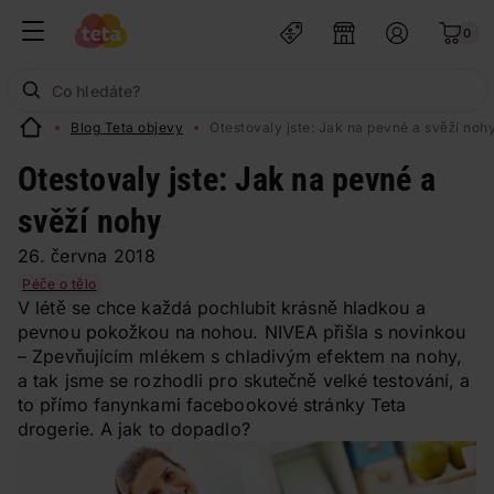
0
Blog Teta objevy
Otestovaly jste: Jak na pevné a svěží noh
Otestovaly jste: Jak na pevné a
svěží nohy
26. června 2018
Péče o tělo
V létě se chce každá pochlubit krásně hladkou a
pevnou pokožkou na nohou. NIVEA přišla s novinkou
– Zpevňujícím mlékem s chladivým efektem na nohy,
a tak jsme se rozhodli pro skutečně velké testování, a
to přímo fanynkami facebookové stránky Teta
drogerie. A jak to dopadlo?