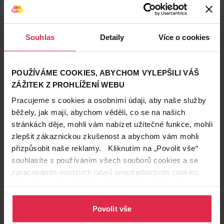
Souhlas
Detaily
Více o cookies
POUŽÍVÁME COOKIES, ABYCHOM VYLEPŠILI VÁŠ
ZÁŽITEK Z PROHLÍŽENÍ WEBU
Pracujeme s cookies a osobními údaji, aby naše služby
Hydratace a zjemnění pokožky nohou: 95
běžely, jak mají, abychom věděli, co se na našich
stránkách děje, mohli vám nabízet užitečné funkce, mohli
%
zlepšit zákaznickou zkušenost a abychom vám mohli
Tvrzení výrobce, že mléko hydratuje pokožku po
přizpůsobit naše reklamy. Kliknutím na „Povolit vše“
dobu 48 hodin potvrdily dvě testerky, ale ostatní se
souhlasíte s používáním všech souborů cookies a se
shodly na tom, že při pravidelném, tedy
zpracováním osobních údajů prostřednictvím cookies.
každodenním použití měly
pokožku hydratovanou
Více informací naleznete v našich
Zásadách ochrany
minimálně 24 hodin
. Hydratační účinky jsou tedy
osobních údajů
.
prokazatelné.
Povolit vše