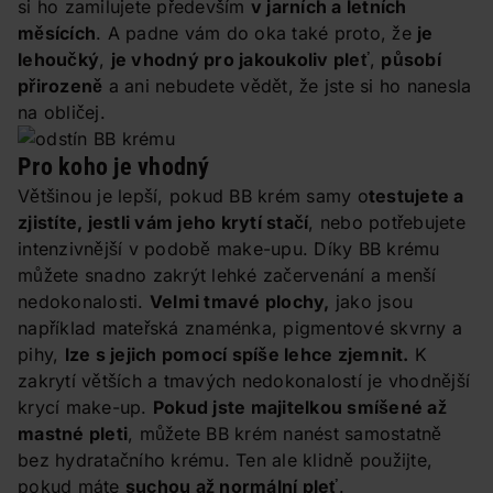
si ho zamilujete především
v jarních a letních
měsících
. A padne vám do oka také proto, že
je
lehoučký
,
je vhodný pro jakoukoliv pleť
,
působí
přirozeně
a ani nebudete vědět, že jste si ho nanesla
na obličej.
Pro koho je vhodný
Většinou je lepší, pokud BB krém samy o
testujete a
zjistíte, jestli vám jeho krytí stačí
, nebo potřebujete
intenzivnější v podobě make-upu. Díky BB krému
můžete snadno zakrýt lehké začervenání a menší
nedokonalosti.
Velmi tmavé plochy,
jako jsou
například mateřská znaménka, pigmentové skvrny a
pihy,
lze s jejich pomocí spíše lehce zjemnit.
K
zakrytí větších a tmavých nedokonalostí je vhodnější
krycí make-up.
Pokud jste majitelkou smíšené až
mastné pleti
, můžete BB krém nanést samostatně
bez hydratačního krému. Ten ale klidně použijte,
pokud máte
suchou až normální pleť
.