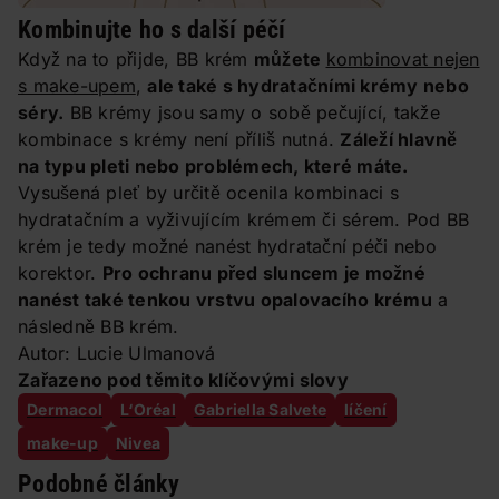
Kombinujte ho s další péčí
Když na to přijde, BB krém
můžete
kombinovat nejen
s make-upem
,
ale také s hydratačními krémy nebo
séry.
BB krémy jsou samy o sobě pečující, takže
kombinace s krémy není příliš nutná.
Záleží hlavně
na typu pleti nebo problémech, které máte.
Vysušená pleť by určitě ocenila kombinaci s
hydratačním a vyživujícím krémem či sérem. Pod BB
krém je tedy možné nanést hydratační péči nebo
korektor.
Pro ochranu před sluncem je možné
nanést také tenkou vrstvu opalovacího krému
a
následně BB krém.
Autor: Lucie Ulmanová
Zařazeno pod těmito klíčovými slovy
Dermacol
L‘Oréal
Gabriella Salvete
líčení
make-up
Nivea
Podobné články