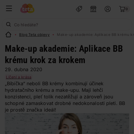
0
Blog Teta objevy
Make-up akademie: Aplikace BB krému k
Make-up akademie: Aplikace BB
krému krok za krokem
29. dubna 2020
Líčení a krása
„Bíbíčka“ neboli BB krémy kombinují účinek
hydratačního krému a make-upu. Mají lehčí
konzistenci, pleť tolik nezatěžují a zároveň jsou
schopné zamaskovat drobné nedokonalosti pleti. BB
je prostě značka ideál!