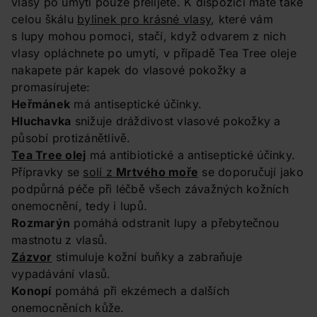
vlasy po umytí pouze přelijete. K dispozici máte také
celou škálu
bylinek pro krásné vlasy
, které vám
s lupy mohou pomoci, stačí, když odvarem z nich
vlasy opláchnete po umytí, v případě Tea Tree oleje
nakapete pár kapek do vlasové pokožky a
promasírujete:
Heřmánek
má antiseptické účinky.
Hluchavka
snižuje dráždivost vlasové pokožky a
působí protizánětlivě.
Tea Tree olej
má antibiotické a antiseptické účinky.
Přípravky se
solí z
Mrtvého moře
se doporučují jako
podpůrná péče při léčbě všech závažných kožních
onemocnění, tedy i lupů.
Rozmarýn
pomáhá odstranit lupy a přebytečnou
mastnotu z vlasů.
Zázvor
stimuluje kožní buňky a zabraňuje
vypadávání vlasů.
Konopí
pomáhá při ekzémech a dalších
onemocněních kůže.