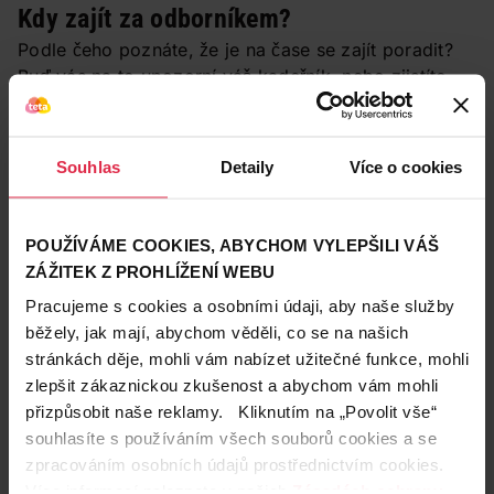
Kdy zajít za odborníkem?
Podle čeho poznáte, že je na čase se zajít poradit?
Buď vás na to upozorní váš kadeřník, nebo zjistíte
některý z následujících příznaků:
pokožka hlavy nepříjemně
svědí
,
pokožka hlavy je
nepříjemně cítit
,
Souhlas
Detaily
Více o cookies
spolu s lupy začínají ve zvýšené míře
padat i vlasy
,
lupy se
vyskytují v ložiscích
.
POUŽÍVÁME COOKIES, ABYCHOM VYLEPŠILI VÁŠ
Jak bojovat s lupy?
ZÁŽITEK Z PROHLÍŽENÍ WEBU
Jakmile zjistíte příčinu, máte velkou šanci, že se vám
Pracujeme s cookies a osobními údaji, aby naše služby
podaří se lupů zbavit. V případě těžších kožních
běžely, jak mají, abychom věděli, co se na našich
onemocnění vše konzultujte s dermatologem, u
stránkách děje, mohli vám nabízet užitečné funkce, mohli
lehčích, přechodných stavů si poradíte sami.
zlepšit zákaznickou zkušenost a abychom vám mohli
„Abychom se lupů zbavili,
potřebujeme obnovit pH
přizpůsobit naše reklamy. Kliknutím na „Povolit vše“
vlasové pokožky, aby se zabránilo přemnožení
souhlasíte s používáním všech souborů cookies a se
mikroorganismů,
“
konstatuje odbornice na krásné
zpracováním osobních údajů prostřednictvím cookies.
vlasy. Lze využít přírodních prostředků i chemických
Více informací naleznete v našich
Zásadách ochrany