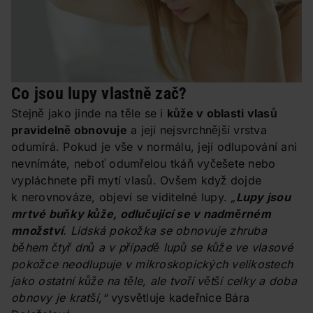
Co jsou lupy vlastně zač?
Stejně jako jinde na těle se i
kůže v oblasti vlasů
pravidelně obnovuje
a její nejsvrchnější vrstva
odumírá. Pokud je vše v normálu, její odlupování ani
nevnímáte, neboť odumřelou tkáň vyčešete nebo
vypláchnete při mytí vlasů. Ovšem když dojde
k nerovnováze, objeví se viditelné lupy.
„
Lupy jsou
mrtvé buňky kůže, odlučující se v nadměrném
množství
. Lidská pokožka se obnovuje zhruba
během čtyř dnů a v případě lupů se kůže ve vlasové
pokožce neodlupuje v mikroskopických velikostech
jako ostatní kůže na těle, ale tvoří větší celky a doba
obnovy je kratší,“
vysvětluje kadeřnice Bára