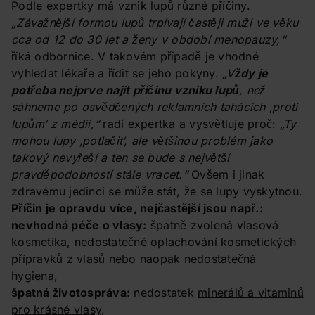
Podle expertky má vznik lupů různé příčiny.
„Závažnější formou lupů trpívají častěji muži ve věku
cca od 12 do 30 let a ženy v období menopauzy,“
říká odbornice. V takovém případě je vhodné
vyhledat lékaře a řídit se jeho pokyny.
„V
ždy je
potřeba nejprve najít příčinu vzniku lupů
, než
sáhneme po osvědčených reklamních tahácích ‚proti
lupům‘ z médií,“
radí expertka a vysvětluje proč:
„Ty
mohou lupy ‚potlačit‘, ale většinou problém jako
takový nevyřeší a ten se bude s největší
pravděpodobností stále vracet.“
Ovšem i jinak
zdravému jedinci se může stát, že se lupy vyskytnou.
Příčin je opravdu více, nejčastější jsou např.:
nevhodná péče o vlasy:
špatně zvolená vlasová
kosmetika, nedostatečné oplachování kosmetických
přípravků z vlasů nebo naopak nedostatečná
hygiena,
špatná životospráva:
nedostatek
minerálů a vitaminů
pro krásné vlasy
,