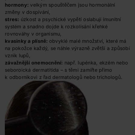
hormony:
velkým spouštěčem jsou hormonální
změny v dospívání,
stres:
úzkost a psychické vypětí oslabují imunitní
systém a snadno dojde k rozkolísání křehké
rovnováhy v organismu,
kvasinky a plísně:
obvyklé malé množství, které má
na pokožce každý, se náhle výrazně zvětší a způsobí
vznik lupů,
závažnější onemocnění:
např. lupénka, ekzém nebo
seboroická dermatitida – s těmi zamiřte přímo
k odborníkovi z řad dermatologů nebo trichologů.