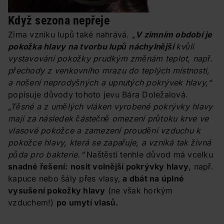
Když sezona nepřeje
Zima vzniku lupů také nahrává.
„
V zimním období je
pokožka hlavy na tvorbu lupů náchylnější
kvůli
vystavování pokožky prudkým změnám teplot, např.
přechody z venkovního mrazu do teplých místností,
a nošení neprodyšných a upnutých pokrývek hlavy,“
popisuje důvody tohoto jevu Bára Doležalová.
„Těsné a z umělých vláken vyrobené pokrývky hlavy
mají za následek částečně omezení průtoku krve ve
vlasové pokožce a zamezení proudění vzduchu k
pokožce hlavy, která se zapařuje, a vzniká tak živná
půda pro bakterie.“
Naštěstí tenhle důvod má vcelku
snadné řešení:
nosit volnější pokrývky hlavy
, např.
kapuce nebo šály přes vlasy,
a dbát na úplné
vysušení pokožky hlavy
(ne však horkým
vzduchem!)
po umytí vlasů.