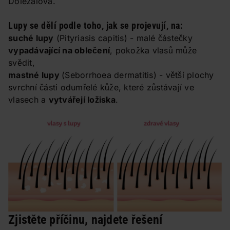
Doležalová.
Lupy se dělí podle toho, jak se projevují, na:
suché lupy
(Pityriasis capitis) - malé částečky
vypadávající na oblečení
, pokožka vlasů může
svědit,
mastné lupy
(Seborrhoea dermatitis) - větší plochy
svrchní části odumřelé kůže, které zůstávají ve
vlasech a
vytvářejí ložiska
.
Zjistěte příčinu, najdete řešení