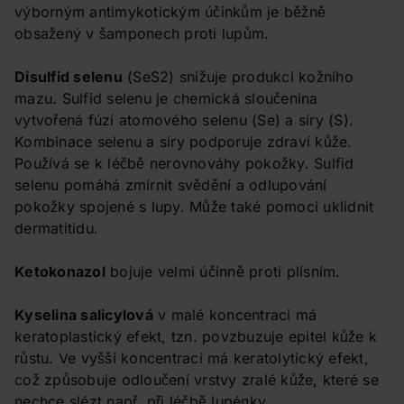
výborným antimykotickým účinkům je běžně
obsažený v šamponech proti lupům.
Disulfid selenu
(SeS2) snižuje produkci kožního
mazu. Sulfid selenu je chemická sloučenina
vytvořená fúzí atomového selenu (Se) a síry (S).
Kombinace selenu a síry podporuje zdraví kůže.
Používá se k léčbě nerovnováhy pokožky. Sulfid
selenu pomáhá zmírnit svědění a odlupování
pokožky spojené s lupy. Může také pomoci uklidnit
dermatitidu.
Ketokonazol
bojuje velmi účinně proti plísním.
Kyselina salicylová
v malé koncentraci má
keratoplastický efekt, tzn. povzbuzuje epitel kůže k
růstu. Ve vyšší koncentraci má keratolytický efekt,
což způsobuje odloučení vrstvy zralé kůže, které se
nechce slézt např. při léčbě lupénky.