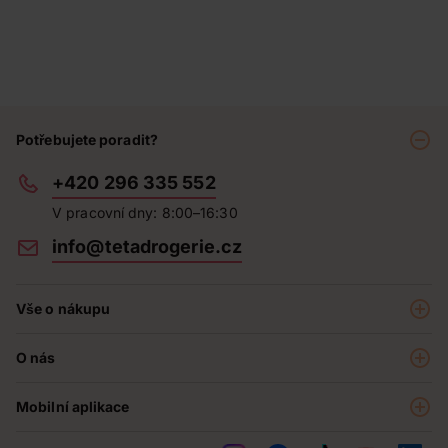
Potřebujete poradit?
+420 296 335 552
V pracovní dny: 8:00–16:30
info@tetadrogerie.cz
Vše o nákupu
Akce a výhodné nabídky
O nás
Teta klub
O nás
Prodejny
Mobilní aplikace
Kariéra - aktuální nabídka
O e-shopu