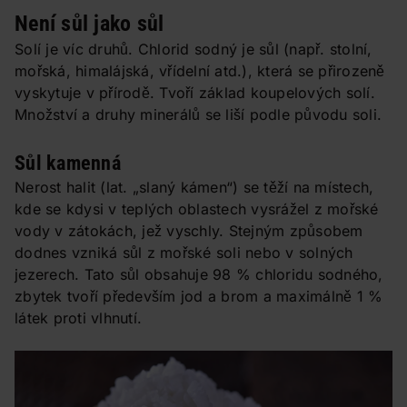
Není sůl jako sůl
Solí je víc druhů. Chlorid sodný je sůl (např. stolní,
mořská, himalájská, vřídelní atd.), která se přirozeně
vyskytuje v přírodě. Tvoří základ koupelových solí.
Množství a druhy minerálů se liší podle původu soli.
Sůl kamenná
Nerost halit (lat. „slaný kámen“) se těží na místech,
kde se kdysi v teplých oblastech vysrážel z mořské
vody v zátokách, jež vyschly. Stejným způsobem
dodnes vzniká sůl z mořské soli nebo v solných
jezerech. Tato sůl obsahuje 98 % chloridu sodného,
zbytek tvoří především jod a brom a maximálně 1 %
látek proti vlhnutí.