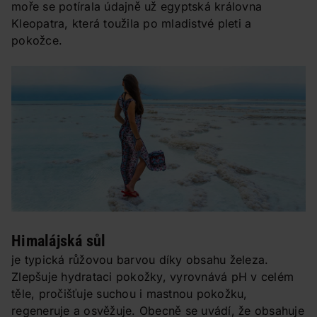
moře se potírala údajně už egyptská královna
Kleopatra, která toužila po mladistvé pleti a
pokožce.
Himalájská sůl
je typická růžovou barvou díky obsahu železa.
Zlepšuje hydrataci pokožky, vyrovnává pH v celém
těle, pročišťuje suchou i mastnou pokožku,
regeneruje a osvěžuje. Obecně se uvádí, že obsahuje