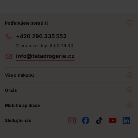
Potřebujete poradit?
+420 296 335 552
V pracovní dny: 8:00–16:30
info@tetadrogerie.cz
Vše o nákupu
Akce a výhodné nabídky
O nás
Teta klub
O nás
Prodejny
Mobilní aplikace
Kariéra - aktuální nabídka
O e-shopu
Teta pomáhá
Sledujte nás
Obchodní podmínky
Historie
Reklamační řád
Jak chráníme osobní údaje