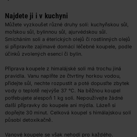
Najdete ji i v kuchyni
Můžete vyzkoušet různé druhy solí: kuchyňskou sůl,
mořskou sůl, bylinnou sůl, ajurvédskou sůl.
Smícháním soli a éterických olejů či rostlinných olejů
si připravíte zajímavé domácí léčebné koupele, podle
účinků zvolených esencí či bylin.
Příprava koupele z himalájské soli má trochu jiná
pravidla. Vanu naplňte ze čtvrtiny horkou vodou,
přidejte sůl, nechte rozpustit a poté dopusťte zbytek
vody o teplotě nejvýše 37 °C. Na běžnou koupel
potřebujete alespoň 1 kg soli. Nepoužívejte žádné
další přípravky do koupele ani mýdla. Lázeň si
dopřejte 30 minut. Celková koupel s himálajskou solí
působí detoxikačně.
Vanové koupele se však nehodí pro každého.