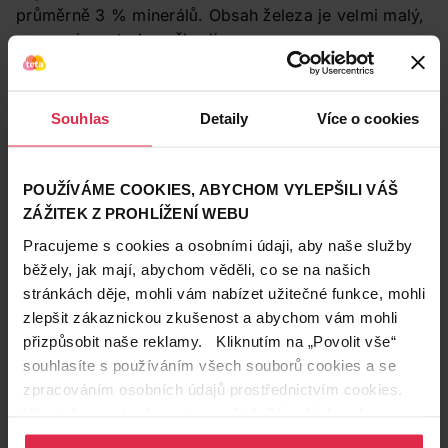
průměrně 3 % minerálů. Obsah železa je velmi malý,
a organismu tedy neškodí.
Souhlas
Detaily
Více o cookies
POUŽÍVÁME COOKIES, ABYCHOM VYLEPŠILI VÁŠ
ZÁŽITEK Z PROHLÍŽENÍ WEBU
Pracujeme s cookies a osobními údaji, aby naše služby
běžely, jak mají, abychom věděli, co se na našich
stránkách děje, mohli vám nabízet užitečné funkce, mohli
zlepšit zákaznickou zkušenost a abychom vám mohli
Rochova sůl
přizpůsobit naše reklamy. Kliknutím na „Povolit vše“
Speciální směs koupelové soli, určená pro vanové
souhlasíte s používáním všech souborů cookies a se
koupele a koupele nohou, má především změkčovat
zpracováním osobních údajů prostřednictvím cookies.
vodu. Tvoří ji hlavně soda a alkalické uhličitany. Bývá
Více informací naleznete v našich
Zásadách ochrany
obohacena i o další látky, například o antimikrobiální
osobních údajů
.
přísadu či jehličnaté silice pro uvolnění a osvěžení.