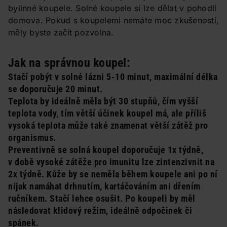
bylinné koupele. Solné koupele si lze dělat v pohodlí
domova. Pokud s koupelemi nemáte moc zkušeností,
měly byste začít pozvolna.
Jak na správnou koupel:
Stačí pobýt v solné lázni 5-10 minut, maximální délka
se doporučuje 20 minut.
Teplota by ideálně měla být 30 stupňů, čím vyšší
teplota vody, tím větší účinek koupel má, ale příliš
vysoká teplota může také znamenat větší zátěž pro
organismus.
Preventivně se solná koupel doporučuje 1x týdně,
v době vysoké zátěže pro imunitu lze zintenzivnit na
2x týdně. Kůže by se neměla během koupele ani po ní
nijak namáhat drhnutím, kartáčováním ani dřením
ručníkem. Stačí lehce osušit. Po koupeli by měl
následovat klidový režim, ideálně odpočinek či
spánek.