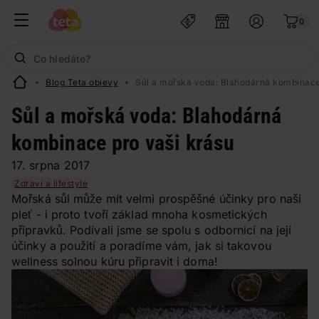
0
Blog Teta objevy
Sůl a mořská voda: Blahodárná kombinace
Sůl a mořská voda: Blahodárná
kombinace pro vaši krásu
17. srpna 2017
Zdraví a lifestyle
Mořská sůl může mít velmi prospěšné účinky pro naši
pleť - i proto tvoří základ mnoha kosmetických
přípravků. Podívali jsme se spolu s odbornicí na její
účinky a použití a poradíme vám, jak si takovou
wellness solnou kúru připravit i doma!