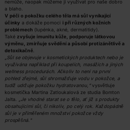
nemůže, naopak můžeme ji využívat pro naše dobro
a blaho.
V péči o pokožku celého těla má sůl vynikající
účinky
a dokáže pomoci
i při různých kožních
problémech
(lupénka, akné, dermatitidy).
Také
zvyšuje imunitu kůže, podporuje látkovou
výměnu, zmírňuje svědění a působí protizánětlivě a
detoxikačně
.
„Sůl se objevuje v kosmetických produktech nebo je
využívána například při koupelích, masážích a jiných
wellness procedurách. Ačkoliv to není na první
pohled zřejmé, sůl shromažďuje vodu v pokožce, a
tudíž udržuje pokožku hydratovanou,“
vysvětluje
kosmetička Martina Zatloukalová ze studia Bomton
Jalta.
„Je vhodné starat se o tělo, ať již s produkty
obsahujícími sůl, či nikoliv, po celý rok. Každopádně
sůl je v přiměřeném množství pokožce vždy
prospěšná."