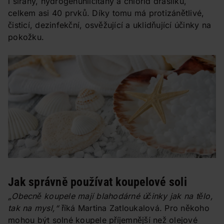
i sírany, hydrogenuhličitany a chlorid draslíku,
celkem asi 40 prvků. Díky tomu má protizánětlivé,
čisticí, dezinfekční, osvěžující a uklidňující účinky na
pokožku.
Jak správně používat koupelové soli
„Obecně koupele mají blahodárné účinky jak na tělo,
tak na mysl,“
říká Martina Zatloukalová. Pro někoho
mohou být solné koupele příjemnější než olejové