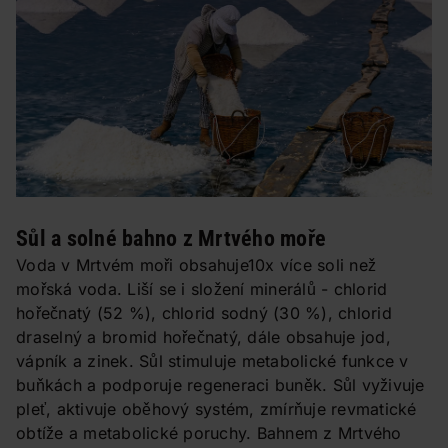
Sůl a solné bahno z Mrtvého moře
Voda v Mrtvém moři obsahuje10x více soli než
mořská voda. Liší se i složení minerálů - chlorid
hořečnatý (52 %), chlorid sodný (30 %), chlorid
draselný a bromid hořečnatý, dále obsahuje jod,
vápník a zinek. Sůl stimuluje metabolické funkce v
buňkách a podporuje regeneraci buněk. Sůl vyživuje
pleť, aktivuje oběhový systém, zmírňuje revmatické
obtíže a metabolické poruchy. Bahnem z Mrtvého