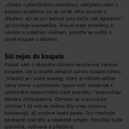
„Osoby s přecitlivělou pokožkou, alergiemi nebo s
kožními problémy by se určitě měly poradit s
lékařem, sůl se pro takové typy může stát agresivní,“
upozorňuje kosmetička. Pokud máte problémy s
cévním a srdečním oběhem, poraďte se raději o
solné koupeli s lékařem.
Sůl nejen do koupele
Pokud vám z nějakého důvodu nevyhovují vanové
koupele, lze si dopřát alespoň solnou koupel nohou.
„Vhodný je i solný peeling, který si můžete udělat
samy doma s jakýmkoliv typem soli, dojde tak k
odstranění nejsvrchnější části pokožky,“
doporučuje
Martina Zatloukalová. Obvykle se doporučuje
smíchat 1 díl soli se dvěma díly oleje (olivový,
kokosový), až vznikne hustá pasta. Tou masírujte
postupně celé tělo a následně smyjte. Pokožka bude
zjemnělá, vyživená a přitažlivá.