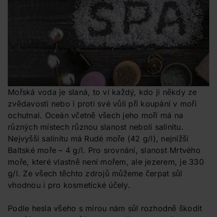
Mořská voda je slaná, to ví každý, kdo ji někdy ze
zvědavosti nebo i proti své vůli při koupání v moři
ochutnal. Oceán včetně všech jeho moří má na
různých místech různou slanost neboli salinitu.
Nejvyšší salinitu má Rudé moře (42 g/l), nejnižší
Baltské moře – 4 g/l. Pro srovnání, slanost Mrtvého
moře, které vlastně není mořem, ale jezerem, je 330
g/l. Ze všech těchto zdrojů můžeme čerpat sůl
vhodnou i pro kosmetické účely.
Podle hesla všeho s mírou nám sůl rozhodně škodit