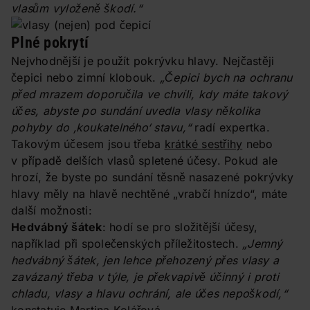
vlasům vyloženě škodí.“
Plné pokrytí
Nejvhodnější je použít pokrývku hlavy. Nejčastěji
čepici nebo zimní klobouk.
„Čepici bych na ochranu
před mrazem doporučila ve chvíli, kdy máte
takový
účes, abyste po sundání uvedla vlasy několika
pohyby do ‚koukatelného‘ stavu,“
radí expertka.
Takovým účesem jsou třeba
krátké sestřihy
nebo
v případě delších vlasů spletené účesy. Pokud ale
hrozí, že byste po sundání těsně nasazené pokrývky
hlavy měly na hlavě nechtěné „vrabčí hnízdo“, máte
další možnosti:
Hedvábný šátek
: hodí se pro složitější účesy,
například při společenských příležitostech.
„Jemný
hedvábný šátek, jen lehce přehozený přes vlasy a
zavázaný třeba v týle, je překvapivě účinný i proti
chladu, vlasy a hlavu ochrání, ale účes nepoškodí,“