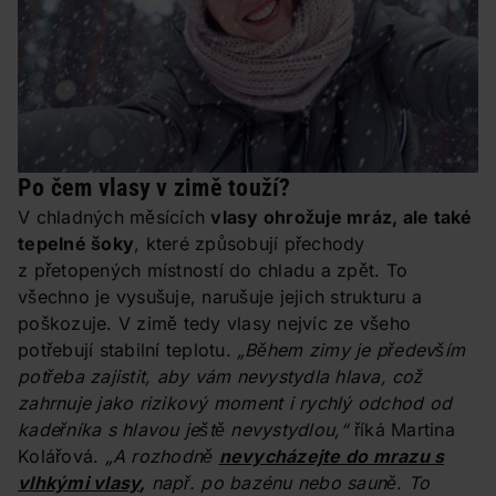
Po čem vlasy v zimě touží?
V chladných měsících
vlasy ohrožuje mráz, ale také
tepelné šoky
, které způsobují přechody
z přetopených místností do chladu a zpět. To
všechno je vysušuje, narušuje jejich strukturu a
poškozuje. V zimě tedy vlasy nejvíc ze všeho
potřebují stabilní teplotu.
„Během zimy je především
potřeba zajistit, aby vám nevystydla hlava, což
zahrnuje jako rizikový moment i rychlý odchod od
kadeřníka s hlavou ještě nevystydlou,“
říká Martina
Kolářová.
„A rozhodně
nevycházejte do mrazu s
vlhkými vlasy
,
např. po bazénu nebo sauně. To