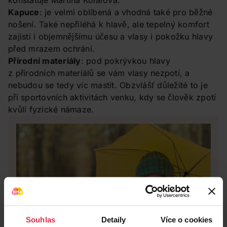
konstatuje Martina Kolářová.
Kapuce
: je velmi oblíbená a vhodná také pro běžné
nošení. Také nepřiléhá k hlavě, ale tepelný komfort
zajistí i objemnějšímu účesu a vlasy i pokožku hlavy
před mrazem ochrání.
Přírodní materiály
: pod pokrývkou hlavy
z přírodních materiálů se vám vlasy nezpotí, a
nebudou se tedy víc mastit. Obzvlášť důležité to je
při sportovních aktivitách venku, kdy se člověk zpotí
kvůli fyzické námaze.
Souhlas
Detaily
Více o cookies