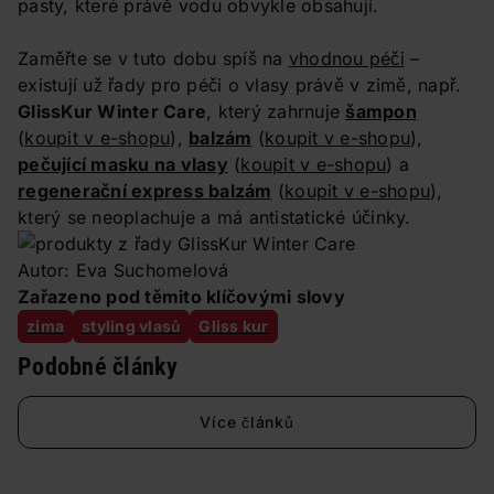
pasty, které právě vodu obvykle obsahují.
Zaměřte se v tuto dobu spíš na
vhodnou péči
–
existují už řady pro péči o vlasy právě v zimě, např.
GlissKur Winter Care
, který zahrnuje
šampon
(
koupit v e-shopu
),
balzám
(
koupit v e-shopu
),
pečující masku na vlasy
(
koupit v e-shopu
) a
regenerační express balzám
(
koupit v e-shopu
),
který se neoplachuje a má antistatické účinky.
Autor: Eva Suchomelová
Zařazeno pod těmito klíčovými slovy
zima
styling vlasů
Gliss kur
Podobné články
Více článků