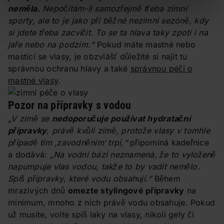
neměla.
Nepočítám-li samozřejmě třeba zimní
sporty, ale to je jako při běžné nezimní sezóně, kdy
si jdete třeba zacvičit. To se ta hlava taky zpotí i na
jaře nebo na podzim.“
Pokud máte mastné nebo
mastící se vlasy, je obzvlášť důležité si najít tu
správnou ochranu hlavy a také
správnou péči o
mastné vlasy
.
Pozor na přípravky s vodou
„V zimě se
nedoporučuje používat hydratační
přípravky
, právě kvůli zimě, protože vlasy v tomhle
případě tím ‚zavodněním‘ trpí,“
připomíná kadeřnice
a dodává:
„Na vodní bázi neznamená, že to vyloženě
napumpuje vlas vodou, takže to by vadit nemělo.
Spíš přípravky, které vodu obsahují.“
Během
mrazivých dnů
omezte stylingové přípravky
na
minimum, mnoho z nich právě vodu obsahuje. Pokud
už musíte, volte spíš laky na vlasy, nikoli gely či