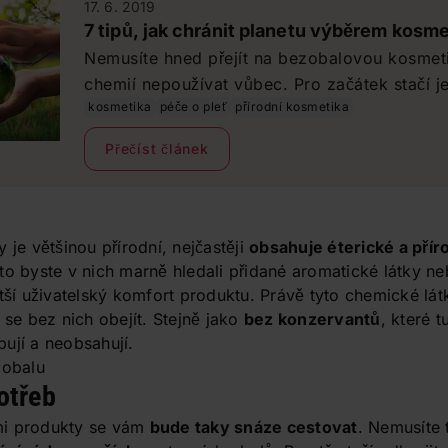
17. 6. 2019
7 tipů, jak chránit planetu výběrem kosme
Nemusíte hned přejít na bezobalovou kosmeti
chemií nepoužívat vůbec. Pro začátek stačí j
kosmetika
péče o pleť
přírodní kosmetika
Pokud malou změnu udělá právě teď každý, s
prostředí ochráníme i bez náhlých razantníc
Přečíst článek
nepřirozených změn.
 je většinou přírodní, nejčastěji
obsahuje éterické a příro
ato byste v nich marně hledali přidané aromatické látky 
ětší uživatelský komfort produktu. Právě tyto chemické lá
 se bez nich obejít. Stejně jako
bez konzervantů
, které 
bují a neobsahují.
otřeb
mi produkty se vám
bude taky snáze cestovat
. Nemusíte 