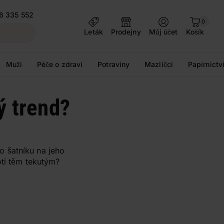
6 335 552
0
Leták
Prodejny
Můj účet
Košík
Muži
Péče o zdraví
Potraviny
Mazlíčci
Papírnictv
ý trend?
 šatníku na jeho
oti těm tekutým?