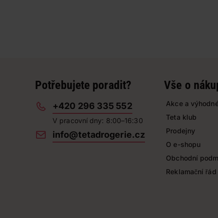
Potřebujete poradit?
Vše o náku
Akce a výhodné
+420 296 335 552
Teta klub
V pracovní dny: 8:00–16:30
Prodejny
info@tetadrogerie.cz
O e-shopu
Obchodní podm
Reklamační řád