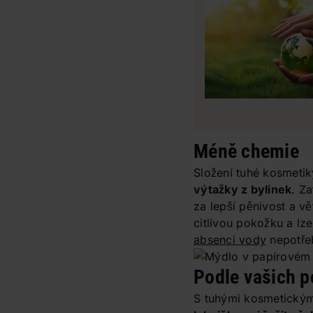
Méně chemie
Složení tuhé kosmetiky
výtažky z bylinek
. Z
za lepší pěnivost a v
citlivou pokožku a lze
absenci vody
nepotře
Podle vašich p
S tuhými kosmetický