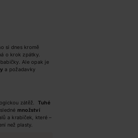
no si dnes kromě
ná o krok zpátky.
babičky. Ale opak je
dy
a požadavky
ologickou zátěž.
Tuhé
sledné
množství
lů a krabiček, které –
ní než plasty.