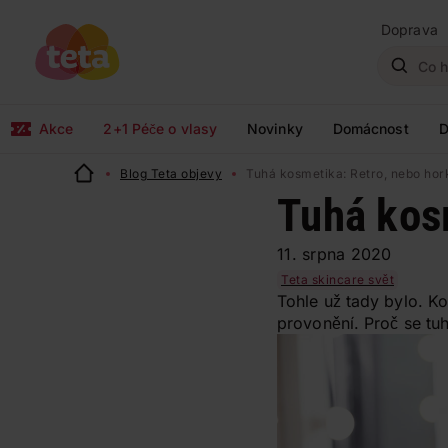
Doprava
Akce
2+1 Péče o vlasy
Novinky
Domácnost
D
Blog Teta objevy
Tuhá kosmetika: Retro, nebo hor
Tuhá kosm
11. srpna 2020
Teta skincare svět
Tohle už tady bylo. K
provonění. Proč se tu