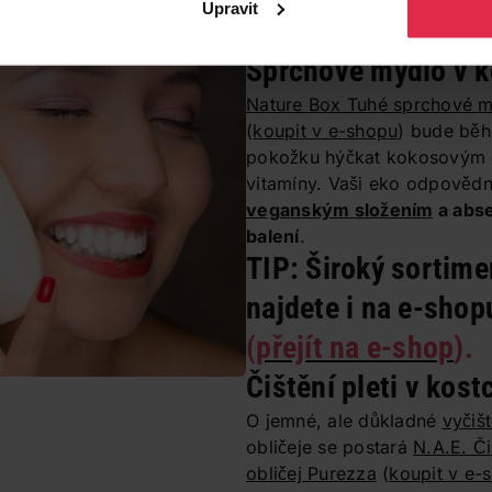
Upravit
mplicitá
(
koupit v e-shopu
)
Sprchové mýdlo v k
Nature Box Tuhé sprchové m
(
koupit v e-shopu
) bude běh
pokožku hýčkat kokosovým o
vitamíny. Vaši eko odpovědn
veganským složením
a abse
balení
.
TIP:
Široký sortime
najdete i na e-shop
(
přejít na e-shop
).
Čištění pleti v kost
O jemné, ale důkladné
vyčišt
obličeje se postará
N.A.E. Či
obličej Purezza
(
koupit v e-