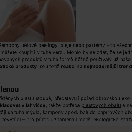
 šampony, tělové peelingy, oleje nebo parfémy – to všech
 můžete koupit i v tuhé verzi. Mohlo by se zdát, že se jed
ňovaných produktů v tuhé formě běžně používaly už naše 
etické produkty
jsou totiž
reakcí na nejmodernější tren
elenou
ytříděných plastů stoupá, představují pořád obrovskou ek
kladovat v lahvičce
, takže potřeba
plastových obalů
a ná
těji se tuhá mýdla, šampony apod. balí do papírových oba
 nevytřídí – pro přírodu znamenají menší ekologické zatíže