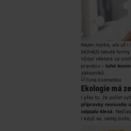
Nejen mýdla, ale už i
běžnější tekuté formy
Vždyť některé ze zmi
pravdou –
tuhé kosm
zákazníků.
Ekologie má z
I přes to, že počet v
přípravky nemusíte s
odpadu klesá
. Nejčas
i když se, nedej bože,