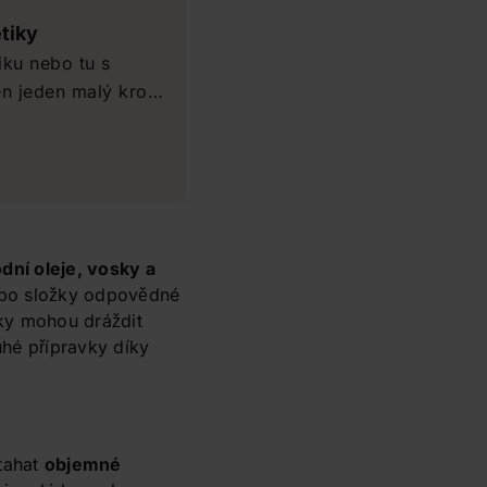
tiky
ku nebo tu s
en jeden malý krok.
polečně životní
h a nám
dní oleje, vosky a
nebo složky odpovědné
tky mohou dráždit
tuhé přípravky díky
tahat
objemné