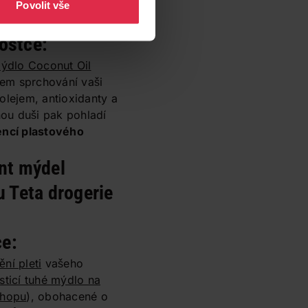
Povolit vše
ostce:
ýdlo Coconut Oil
em sprchování vaši
lejem, antioxidanty a
ou duši pak pohladí
ncí plastového
nt mýdel
u Teta drogerie
ce:
ění pleti
vašeho
sticí tuhé mýdlo na
shopu
), obohacené o