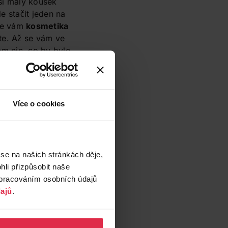
 si malý kousek
e stačit jeden na
 se vám
kosmetika
ete. Až se vám ve
ěm nic, co by bylo
Více o cookies
 se na našich stránkách děje,
li přizpůsobit naše
zpracováním osobních údajů
ajů
.