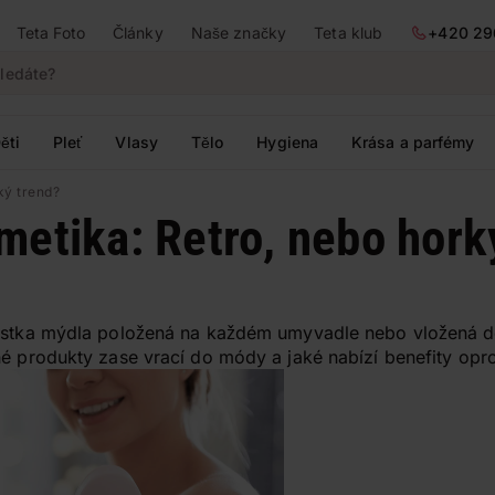
Teta Foto
Články
Naše značky
Teta klub
+420 29
ěti
Pleť
Vlasy
Tělo
Hygiena
Krása a parfémy
ký trend?
etika: Retro, nebo hork
ostka mýdla položená na každém umyvadle nebo vložená do
hé produkty zase vrací do módy a jaké nabízí benefity opr