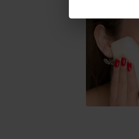
každodenní použití Se
s rýží a levandulí.