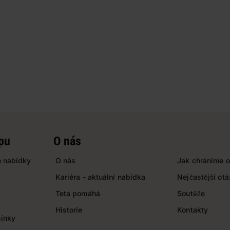
pu
O nás
 nabídky
O nás
Jak chráníme o
Kariéra - aktuální nabídka
Nejčastější ot
Teta pomáhá
Soutěže
Historie
Kontakty
ínky