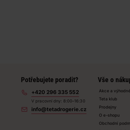
Potřebujete poradit?
Vše o náku
Akce a výhodné
+420 296 335 552
Teta klub
V pracovní dny: 8:00–16:30
Prodejny
info@tetadrogerie.cz
O e-shopu
Obchodní podm