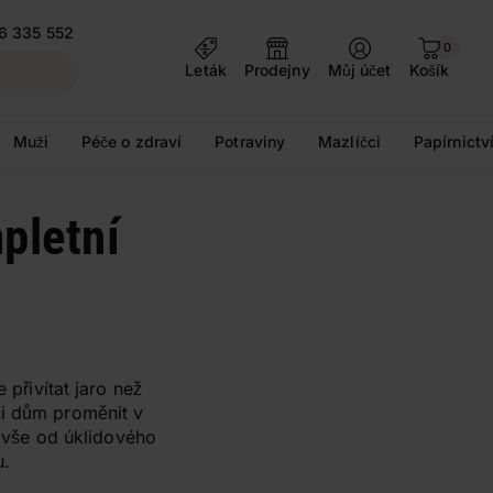
6 335 552
0
Leták
Prodejny
Můj účet
Košík
Muži
Péče o zdraví
Potraviny
Mazlíčci
Papírnictv
pletní
a
 přivítat jaro než
či dům proměnit v
í vše od úklidového
u.