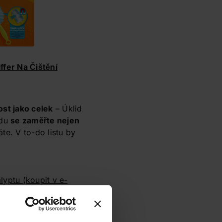
ffer Na Čištění
st jako celek
– Úklid
idu
se zaměřte nejen
te. V to-do listu by
alyptu
(koupit v e-
 v e-shopu)
a
 - suchá pěna s vůní