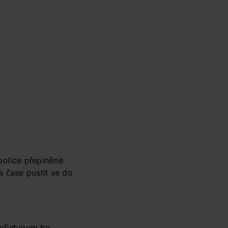
police přeplněné
 čase pustit se do
přístupem ho