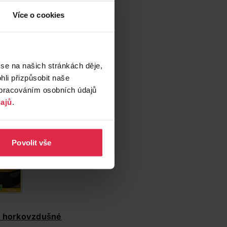
Více o cookies
odní kámen
(koupit v e-
v e-shopu)
 v e-shopu)
nebo
Q-
 se na našich stránkách děje,
shopu)
,
Bril
li přizpůsobit naše
 sprej
(koupit v e-
zpracováním osobních údajů
ajů
.
Povolit vše
č horkovzdušné