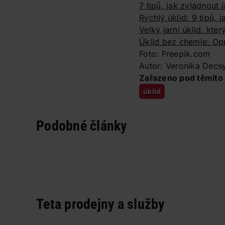
7 tipů, jak zvládnout 
Rychlý úklid: 9 tipů, 
Velký jarní úklid, kter
Úklid bez chemie: Op
Foto: Freepik.com
Autor: Veronika Decs
Zařazeno pod těmito 
úklid
Podobné články
Teta prodejny a služby