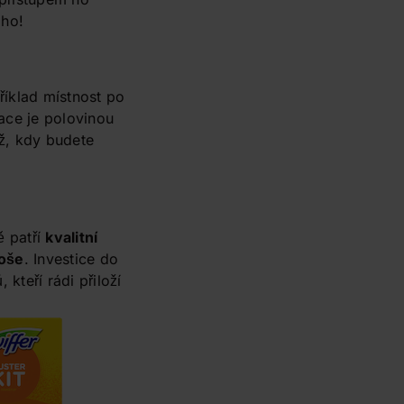
oho!
íklad místnost po
zace je polovinou
ž, kdy budete
ě patří
kvalitní
koše
. Investice do
kteří rádi přiloží