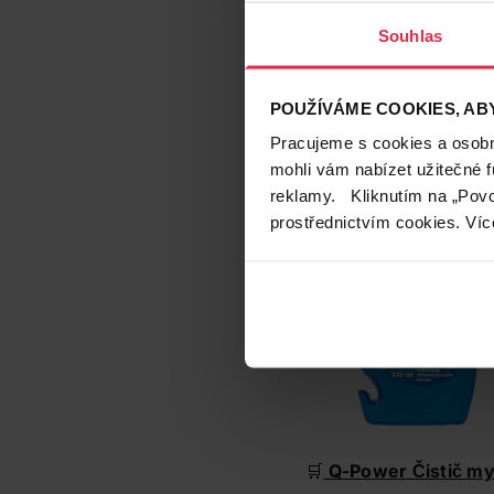
květ
(koupit v e-shop
Souhlas
odstranění vodního k
shopu)
a
Sidolux Prof
vyprání závěsů a zá
POUŽÍVÁME COOKIES, ABY
Power Prací prášek n
Pracujeme s cookies a osobní
umytí kuchyňských sp
mohli vám nabízet užitečné 
Profesional čistič na 
reklamy. Kliknutím na „Povo
shopu)
.
prostřednictvím cookies. Víc
🛒
​Q-Power Čistič m