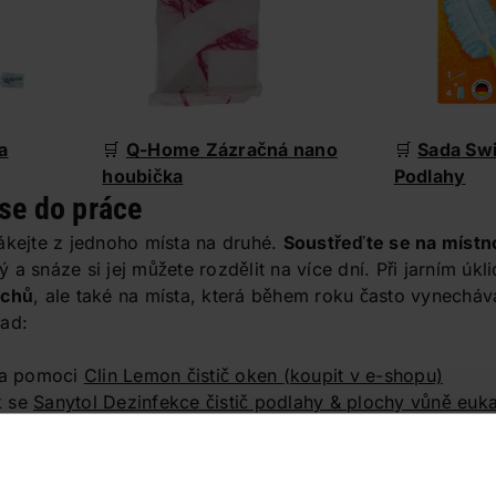
a
🛒
Q-Home Zázračná nano
🛒
Sada Swi
houbička
Podlahy
 se do práce
ákejte z jednoho místa na druhé.
Soustřeďte se na místno
a snáze si jej můžete rozdělit na více dní. Při jarním úkl
rchů
, ale také na místa, která během roku často vynechává
lad:
 za pomoci
Clin Lemon čistič oken
(koupit v e-shopu)
ek se
Sanytol Dezinfekce čistič podlahy & plochy vůně euk
omocí
Q-Power Prostředek na ruční čištění koberců
(koupit
 s
Mr. Teppich Antialergen prostředek na čištění čalounění