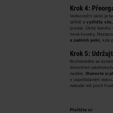
Krok 4: Přeorga
Velikonoční úklid je ta
skříně a
vytřiďte vše
prodat. Úklid šatníku
nové kousky. Nezapo
a zadních polic
, kde 
Krok 5: Udržujt
Rozhlédněte se kolem
dokončení jakéhokoliv 
nadále.
Stanovte si p
v uspořádaném stavu.
nebude mít pocit frus
Přečtěte si: