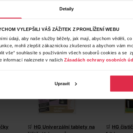
u)
Detaily
amene a úklid koupelny s využitím
Io Splendo na rez a v
essional koupelna marseillské mýdlo s levandulí
(koupit 
clon pomocí
Bělamin Sněhová bílá prací prostředek
(koupit
CHOM VYLEPŠILI VÁŠ ZÁŽITEK Z PROHLÍŽENÍ WEBU
a záclony
(koupit v e-shopu)
.
mi údaji, aby naše služby běžely, jak mají, abychom věděli, co
otřebičů zvládne
HG Hygienický čistič lednic
(koupit v e-
funkce, mohli zlepšit zákaznickou zkušenost a abychom vám moh
trouby
(koupit v e-shopu)
a
Cif Perfect Finish Nerez čisticí
lit vše“ souhlasíte s používáním všech souborů cookies a se 
e informací naleznete v našich
Zásadách ochrany osobních úd
Upravit
yčky
🛒
HG Univerzální tablety na
🛒
HG čisti