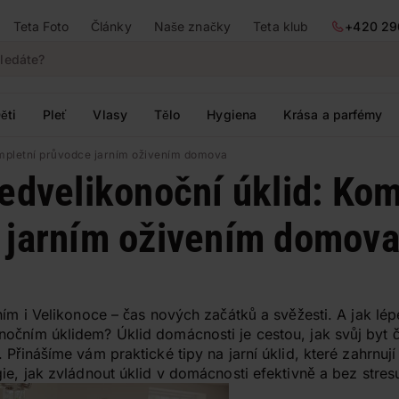
Teta Foto
Články
Naše značky
Teta klub
+420 29
ěti
Pleť
Vlasy
Tělo
Hygiena
Krása a parfémy
ompletní průvodce jarním oživením domova
edvelikonoční úklid: Kom
 jarním oživením domov
ním i Velikonoce – čas nových začátků a svěžesti. A jak lépe
očním úklidem? Úklid domácnosti je cestou, jak svůj byt 
 Přinášíme vám praktické tipy na jarní úklid, které zahrnuj
ie, jak zvládnout úklid v domácnosti efektivně a bez stres