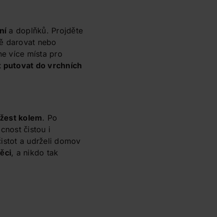
ní
a doplňků. Projděte
ě darovat nebo
ne více místa pro
t putovat do vrchních
ěžest kolem
. Po
cnost čistou i
istot a udrželi domov
ěci
, a nikdo tak