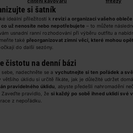
čištění kávovarů
fritézy
nizujte si šatník
ké ideální příležitostí k
revizi a organizaci vašeho obleče
, co už nenosíte nebo nepotřebujete
– to můžete následn
 vám usnadní ranní rozhodování při výběru outfitu a nabíd
meňte také
přeorganizovat zimní věci, které mohou opě
počkají do další sezóny.
e čistotu na denní bázi
 sebe, nadechněte se a
vychutnejte si ten pořádek a sv
většího úklidu si určitě říkáte, jak je důležité udržet domá
lán pravidelného úklidu
, abyste předešli nahromadění neč
 Zaveďte pravidlo, že
si každý po sobě ihned uklidí své v
trace z nepořádku.