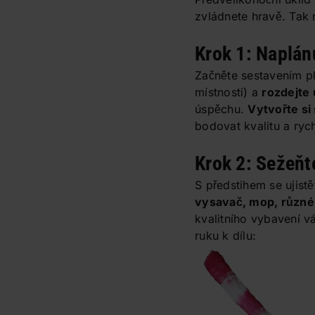
zvládnete hravě. Tak 
Krok 1: Naplán
Začněte sestavením pl
místnosti) a
rozdejte
úspěchu.
Vytvořte si
bodovat kvalitu a rych
Krok 2: Sežeňte
S předstihem se ujist
vysavač, mop, různé 
kvalitního vybavení vá
ruku k dílu: