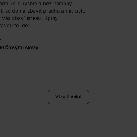
jarní úklid rychle a bez námahy
jak se doma zbavit prachu a mít čisto
ý vás zbaví stresu i špíny
ravdu to jde?
y
klíčovými slovy
Více článků