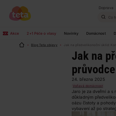
Doprava
Akce
2+1 Péče o vlasy
Novinky
Domácnost
D
Blog Teta objevy
Jak na předvelikonoční úklid: K
Jak na př
průvodce
24. března 2025
Voňavá domácnost
Jaro je za dveřmi a s 
důkladným předvelikon
oázu čistoty a pohody.
vybavení až po strateg