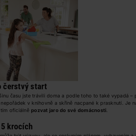
o čerstvý start
šinu času jste trávili doma a podle toho to také vypadá – 
nepořádek v knihovně a skříně nacpané k prasknutí. Je na
 tím oficiálně
pozvat jaro do své domácnosti
.
 5 krocích
d může být výzvou, ale se správným plánem, vybavením a 