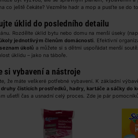
na co ještě čekáte? Vezměte hadr a mop a pusťte se do t
ujte úklid do posledního detailu
ánu. Rozdělte úklid bytu nebo domu na menší úseky (např
 úkoly jednotlivým členům domácnosti
. Efektivní organi
 seznam úkolů
a můžete si s dětmi uspořádat menší soutě
lost úklidu – jako na táboře.
 si vybavení a nástroje
ěte, že máte veškeré potřebné vybavení. K základní výbav
druhy čisticích prostředků, hadry, kartáče a sáčky do 
m ušetří čas a usnadní celý proces. Zde je pár pomocníků, 