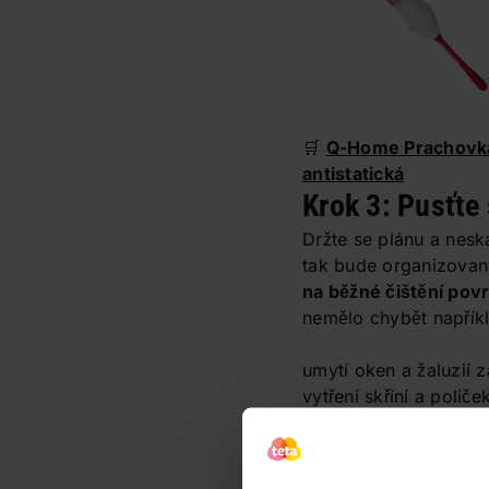
🛒
Q-Home Prachovk
antistatická
Krok 3: Pusťte
Držte se plánu a nesk
tak bude organizovaný 
na běžné čištění pov
nemělo chybět napřík
umytí oken a žaluzií
vytření skříní a polič
shopu)
vyčištění koberců p
čalouněného nábytku