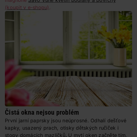
magnolie
Savo Vůně květin podlahy a povrchy
(koupit v e-shopu)
.
Čistá okna nejsou problém
První jarní paprsky jsou neúprosné. Odhalí dešťové
kapky, usazený prach, otisky dětských ručiček i
stopy domácích mazlíčků
.
U
mytí oken
začněte tím,