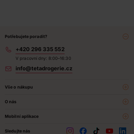
Potřebujete poradit?
+420 296 335 552
V pracovní dny: 8:00–16:30
info@tetadrogerie.cz
Vše o nákupu
Akce a výhodné nabídky
O nás
Teta klub
O nás
Prodejny
Mobilní aplikace
Kariéra - aktuální nabídka
O e-shopu
Teta pomáhá
Sledujte nás
Obchodní podmínky