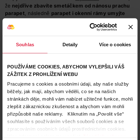
že
nejdříve zbavíte smetáčkem od nánosu prachu
parapet
, následně
parapet i okenní rámy umyjte
mokrým hadrem
, a až poté se pusťte do čištění skla.
Sáhněte po čisticím prostředku s alkoholem, okna
budou krásně lesklá. Zkuste například
Clin Windows
& Glass Lemon čistič tvrdých povrchů
(koupit v e-
Souhlas
Detaily
Více o cookies
shopu)
, který dokáže dočasně vyřešit i
mikrošrábance. Senzační výsledek vám zajistí mikro
hadřík
Vileda Actifibre Hadřík na okna
(koupit v e-
POUŽÍVÁME COOKIES, ABYCHOM VYLEPŠILI VÁŠ
shopu)
.
Vyperte závěsy a záclony
a nezapomeňte
ZÁŽITEK Z PROHLÍŽENÍ WEBU
otřít zaprášené žaluzie.
Pracujeme s cookies a osobními údaji, aby naše služby
běžely, jak mají, abychom věděli, co se na našich
stránkách děje, mohli vám nabízet užitečné funkce, mohli
zlepšit zákaznickou zkušenost a abychom vám mohli
přizpůsobit naše reklamy. Kliknutím na „Povolit vše“
souhlasíte s používáním všech souborů cookies a se
zpracováním osobních údajů prostřednictvím cookies.
Více informací naleznete v našich
Zásadách ochrany