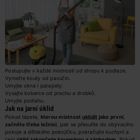
Postupujte v každé místnosti od stropu k podlaze.
Vymeťte kouty od pavučin.
Umyjte okna i parapety.
Vysajte koberce od prachu a drobků.
Umyjte podlahu.
Jak na jarní úklid
Pokud tápete,
kterou místnost
uklidit
jako první
,
začněte třeba ložnicí
, pak se přesuňte do obývacího
pokoje a dětského pokojíčku, pokračujte kuchyní a
celý
úklid zakončete koupelnou a záchodem
. Pokud