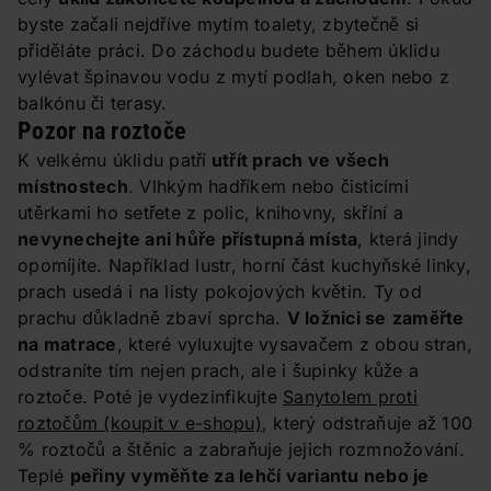
byste začali nejdříve mytím toalety, zbytečně si
přiděláte práci. Do záchodu budete během úklidu
vylévat špinavou vodu z mytí podlah, oken nebo z
balkónu či terasy.
Pozor na roztoče
K velkému úklidu patří
utřít prach ve všech
místnostech
. Vlhkým hadříkem nebo čisticími
utěrkami ho setřete z polic, knihovny, skříní a
nevynechejte ani hůře přístupná místa
, která jindy
opomíjíte. Například lustr, horní část kuchyňské linky,
prach usedá i na listy pokojových květin. Ty od
prachu důkladně zbaví sprcha.
V ložnici se
zaměřte
na matrace
, které vyluxujte vysavačem z obou stran,
odstraníte tím nejen prach, ale i šupinky kůže a
roztoče. Poté je vydezinfikujte
Sanytolem proti
roztočům
(koupit v e-shopu)
, který odstraňuje až 100
% roztočů a štěnic a zabraňuje jejich rozmnožování.
Teplé
peřiny vyměňte za lehčí variantu nebo je