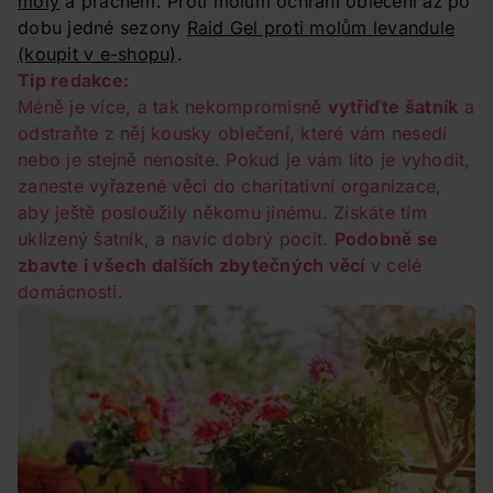
moly
a prachem. Proti molům ochrání oblečení až po
dobu jedné sezony
Raid Gel proti molům levandule
(koupit v e-shopu)
.
Tip redakce:
Méně je více, a tak nekompromisně
vytřiďte šatník
a
odstraňte z něj kousky oblečení, které vám nesedí
nebo je stejně nenosíte. Pokud je vám líto je vyhodit,
zaneste vyřazené věci do charitativní organizace,
aby ještě posloužily někomu jinému. Získáte tím
uklizený šatník, a navíc dobrý pocit.
Podobně se
zbavte i všech dalších zbytečných věcí
v celé
domácnosti.