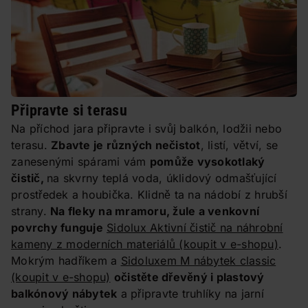
Připravte si terasu
Na příchod jara připravte i svůj balkón, lodžii nebo
terasu.
Zbavte je různých nečistot
, listí, větví, se
zanesenými spárami vám
pomůže vysokotlaký
čistič,
na skvrny teplá voda, úklidový odmašťující
prostředek a houbička. Klidně ta na nádobí z hrubší
strany.
Na fleky na mramoru, žule a venkovní
povrchy funguje
Sidolux Aktivní čistič na náhrobní
kameny z moderních materiálů
(koupit v e-shopu)
.
Mokrým hadříkem a
Sidoluxem M nábytek classic
(koupit v e-shopu)
očistěte dřevěný i plastový
balkónový nábytek
a připravte truhlíky na jarní