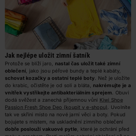
Jak nejlépe uložit zimní šatník
Protože se blíží jaro,
nastal čas uložit také zimní
oblečení
, jako jsou péřové bundy a teplé kabáty,
schovat kozačky a ostatní teplé boty
. Než je uložíte
do krabic, očistěte je od soli a bláta,
nakrémujte je a
vnitřek vystříkejte antibakteriálním sprejem
. Obuvi
dodá svěžest a zanechá příjemnou vůni
Kiwi Shoe
Passion Fresh Shoe Deo
(koupit v e-shopu)
. Uvolníte
tak ve skříni místo na nové jarní věci a boty. Pokud
bojujete s místem, na uskladnění zimního oblečení
dobře poslouží vakuové pytle
, které je ochrání před