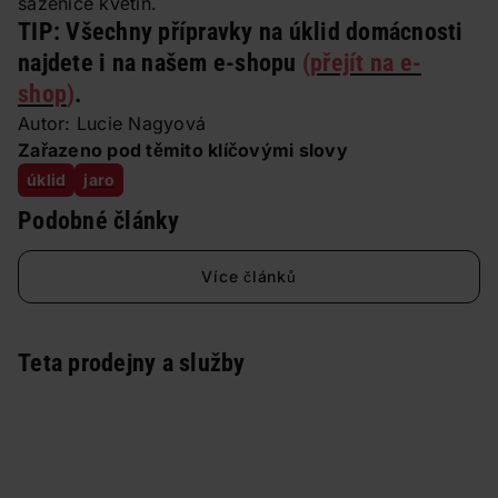
sazenice květin.
TIP:
Všechny přípravky na úklid domácnosti
najdete i na našem e-shopu
(
přejít na e-
shop
)
.
Autor: Lucie Nagyová
Zařazeno pod těmito klíčovými slovy
úklid
jaro
Podobné články
Více článků
Teta prodejny a služby