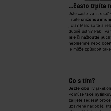
…často trpíte n
Jste často ve stresu?
Trpíte
sníženou imun
jídla? Málo spíte a rel
dutině ústní? Pak i v
bílé či nažloutlé puc
nepříjemné nebo bol
je může způsobit tak
Co s tím?
Jezte cibuli
v jakékol
Pomůže také
bylinko
zalijete šedesátiproc
uzavřené nádobě), kte