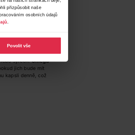
li přizpůsobit naše
zpracováním osobních údajů
ajů
.
Povolit vše
ňové semínko
nebo sýrech.
Omega-
pokud jich bude mít
nu kapsli denně, což