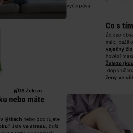
vyčerpává.
Co s tí
Železo obsa
mák, pažit
vaječný žl
hovězí maso
Železo
(kou
doporučená
ženy ve věk
🛒
GS Železo
ku nebo máte
 v lýtkách
nebo pociťujete
 oku
? Jste
ve stresu
, buší