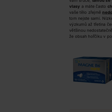
vám srdce,
lámou se 
vlasy
a máte často
ch
vaše tělo zřejmě
nedo
tom nejste sami. Nízk
výzkumů až třetina če
většinou nedostatečně 
že obsah hořčíku v po