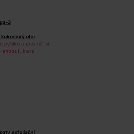
ga-3
o kokosový olej
 pytlíku a přes něj si
e-shopu)
,
která
paty exfoliační