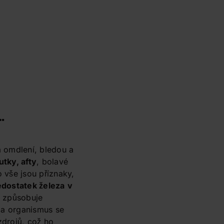
…
a omdlení, bledou a
tky, afty
, bolavé
 vše jsou příznaky,
dostatek železa
v
le způsobuje
 a organismus se
 zdrojů, což ho