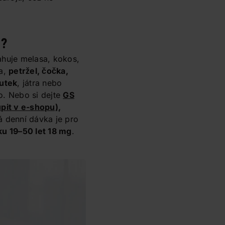
m?
huje melasa, kokos,
ka,
petržel, čočka,
outek
, játra nebo
. Nebo si dejte
GS
pit v e-shopu)
,
 denní dávka je pro
u 19–50 let 18 mg
.