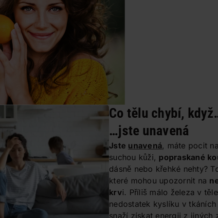
Co tělu chybí, když
…jste unavená
Jste
unavená
, máte pocit n
suchou kůži,
popraskané kou
dásně nebo křehké nehty? To
které mohou upozornit na
ne
krv
i. Příliš málo železa v tě
nedostatek kyslíku v tkáních
snaží získat energii z jiných