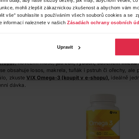
it i obezita nebo
funkce, mohli zlepšit zákaznickou zkušenost a abychom vám moh
režim
a tím pádem špatná
lit vše“ souhlasíte s používáním všech souborů cookies a se 
kůže může mít vliv i
e informací naleznete v našich
Zásadách ochrany osobních úd
bo omega-3 mastných
Upravit
ečnicových a dýňových semínkách – zkuste
Allnature Dý
shopu)
,
hovězím mase,
játrech, rybách, sušeném mléku
e obsahuje losos, makrela, tuňák i pstruh či ořechy, ale 
álo, zkuste
VIX Omega-3
(koupit v e-shopu
)
,
ideálně jed
enní dávka.