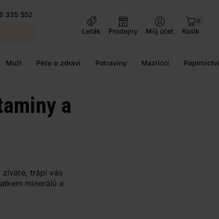
6 335 552
0
Leták
Prodejny
Můj účet
Košík
Muži
Péče o zdraví
Potraviny
Mazlíčci
Papírnictv
itaminy a
zíváte, trápí vás
tatkem minerálů a