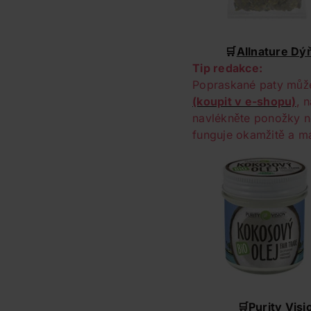
🛒
Allnature Dý
Tip redakce:
Popraskané paty může
(koupit v e-shopu)
, 
navlékněte ponožky 
funguje okamžitě a m
🛒
Purity Visi