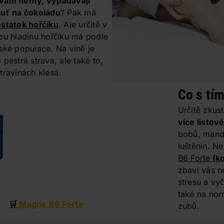
vám nehty, vypadávají
uť na čokoládu
? Pak má
statek hořčíku
. Ale určitě v
ou hladinu hořčíku má podle
ské populace. Na vině je
pestrá strava, ale také to,
travinách klesá.
Co s tí
Určitě zkust
více listov
bobů, mand
luštěnin. N
B6 Forte
(ko
zbaví vás ne
stresu a vy
také na nor
🛒
Magne B6 Forte
zubů.