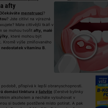
a afty
Očekáváte
menstruaci
?
itou
? Jste citliví na výrazná
axujete? Máte citlivější tkáň v
ám se mohou tvořit
afty, malé
hýřky
, které mohou být
et. Kromě výše zmiňovaného
é
nedostatek vitaminu B
.
i podobě, přispívá k lepší obranyschopnosti.
vá domácí tinktura z
šalvěje
(čerstvé bylinky
entním alkoholem a necháte vylouhovat v
rou si budete postižené místo potírat. A pak