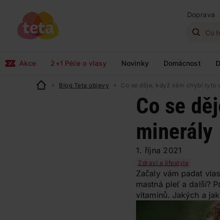
Doprava
Akce
2+1 Péče o vlasy
Novinky
Domácnost
D
Blog Teta objevy
Co se děje, když vám chybí tyto 
Co se děj
minerály
1. října 2021
Zdraví a lifestyle
Začaly vám padat vlasy
mastná pleť a další? 
vitaminů. Jakých a ja