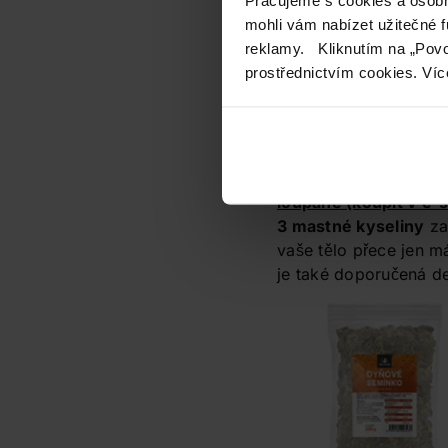
problémů může způsob
mohli vám nabízet užitečné 
nedostatečný
pitný 
reklamy. Kliknutím na „Povo
hydratace. Na kvalitu 
prostřednictvím cookies. Víc
nedostatek
zinku
ne
kyselin
.
Co s tím?
Zinek
najdeme v slun
loupané
(koupit v e-
3 mastné kyseliny
zas
vaše tělo přece jen m
je také doporučená d