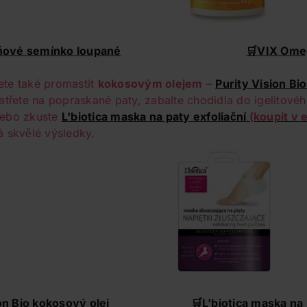
ňové semínko loupané
🛒
VIX Ome
te také promastit
kokosovým olejem
–
Purity Vision Bi
natřete na popraskané paty, zabalte chodidla do igelitového
nebo zkuste
L'biotica maska na paty exfoliační
(koupit v 
á skvělé výsledky.
on Bio kokosový olej
🛒
L'biotica maska na 