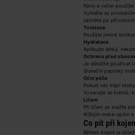
Ráno a večer použijte 
Vyhněte se produktům 
sáhněte po přírodních
Tonizace
Použijte jemné toniku
Hydratace
Aplikujte lehký, neko
Ochrana před slunc
Je důležité používat 
Sluneční paprsky moh
Oční péče
Pokud vás trápí otok
Vyvarujte se krémů, kt
Líčení
Při líčení se snažte 
těžkým make-upům a lí
Co pít při koje
Během kojení je důlež