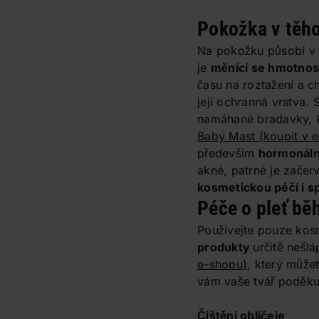
Pokožka v těho
Na pokožku působí v tě
je
měnící se hmotnost
času na roztažení a c
její ochranná vrstva.
namáhané bradavky, kt
Baby Mast
(koupit v 
především
hormonáln
akné, patrné je začerv
kosmetickou péčí i s
Péče o pleť bě
Používejte pouze kosme
produkty
určitě nešl
e-shopu)
, který může
vám vaše tvář poděku
Čištění obličeje