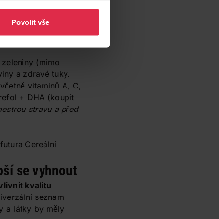
mi čaj pro kojící
Povolit vše
é zeleniny (mimo
viny a zdravé tuky.
 včetně vitaminů A, C,
refol + DHA
(koupit
pestrou stravu a před
utura Cereální
pší se vyhnout
ivnit kvalitu
niverzální seznam
ny a látky by měly