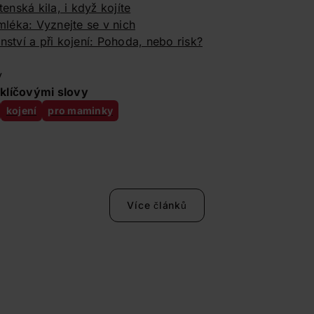
tenská kila, i když kojíte
léka: Vyznejte se v nich
nství a při kojení: Pohoda, nebo risk?
y
klíčovými slovy
kojení
pro maminky
Více článků