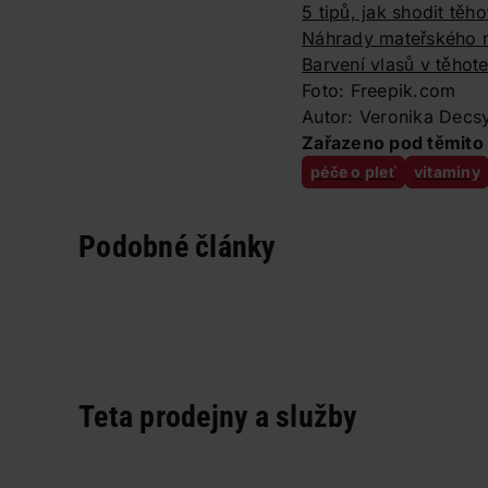
5 tipů, jak shodit těho
Náhrady mateřského m
Barvení vlasů v těhote
Foto: Freepik.com
Autor: Veronika Decs
Zařazeno pod těmito 
péče o pleť
vitaminy
Podobné články
Teta prodejny a služby