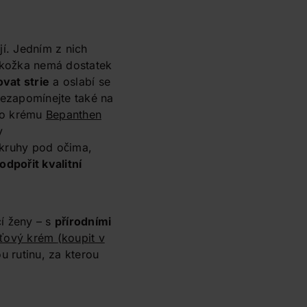
jí. Jedním z nich
okožka nemá dostatek
vat strie
a oslabí se
Nezapomínejte také na
ého krému
Bepanthen
y
e kruhy pod očima,
odpořit kvalitní
cí ženy – s
přírodními
eťový krém
(koupit v
u rutinu, za kterou