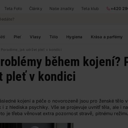
Teta Foto
Články
Naše značky
Teta klub
+420 29
ěti
Pleť
Vlasy
Tělo
Hygiena
Krása a parfémy
Poradíme, jak udržet pleť v kondici
problémy během kojení? 
t pleť v kondici
ásledné kojení a péče o novorozeně jsou pro ženské tělo ve
k i z hlediska psychiky. Vše se projevuje uvnitř těla, ale i
oto je třeba věnovat extra pozornost stravě, pitnému režim