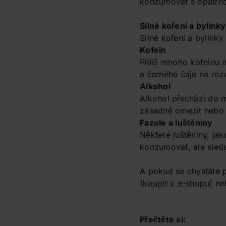
konzumovat s opatrnos
Silné koření a bylinky
Silné koření a bylink
Kofein
Příliš mnoho kofeinu
a černého čaje na ro
Alkohol
Alkohol přechází do m
zásadně omezit nebo 
Fazole a luštěniny
Některé luštěniny, ja
konzumovat, ale sleduj
A pokud se chystáte p
(koupit v e-shopu)
ne
Přečtěte si: