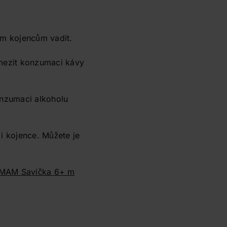
ým kojencům vadit.
omezit konzumaci kávy
onzumaci alkoholu
i kojence. Můžete je
MAM Savička 6+ m