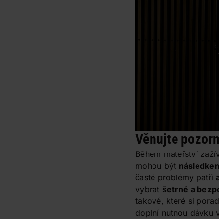
Věnujte pozorn
Během mateřství zaží
mohou být
následke
časté problémy patří
vybrat
šetrné a bezp
takové, které si porad
doplní nutnou dávku v