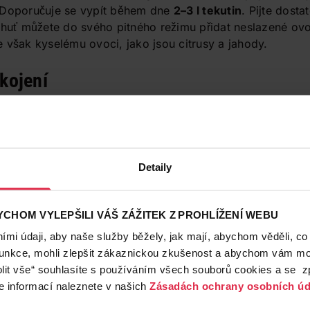
 Doporučuje se vypít během dne
2–3 l tekutin
. Pijte dost
chuť můžete do svého pitného režimu přidat neslazené ov
 však kyselému ovoci, jako jsou citrusy a jahody.
 kojení
ojící ženy
příjemným rituálem
, prospěšným pro jejich po
 je
heřmánek nebo levandule
, jsou známé pro své uklidň
Čaje s vysokým obsahem antioxidantů, ke kterým patří i z
žky. Je však důležité
vyhnout se čajům s obsahem kofe
lovat laktaci – takové účinky má například
kopřivový ne
Detaily
CHOM VYLEPŠILI VÁŠ ZÁŽITEK Z PROHLÍŽENÍ WEBU
mi údaji, aby naše služby běžely, jak mají, abychom věděli, co
funkce, mohli zlepšit zákaznickou zkušenost a abychom vám moh
lit vše“ souhlasíte s používáním všech souborů cookies a se 
e informací naleznete v našich
Zásadách ochrany osobních úd