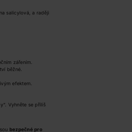
a salicylová, a raději
ečním zářením.
tví běžné.
divým efektem.
“. Vyhněte se příliš
 jsou
bezpečné pro