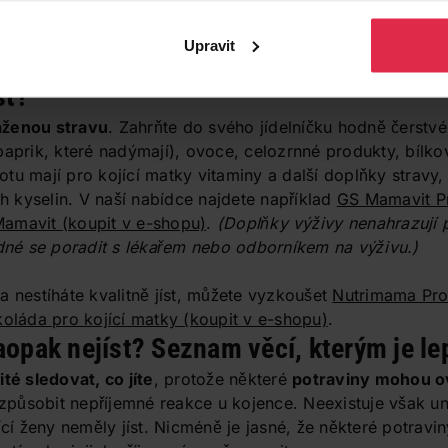
 kojící
🛒
TEEKANNE Mother & Child,
🛒
Happy Mi
Upravit
Bylinný čaj pro kojící matky
ženy
st?
ženou stravu
. Zahrňte do svého jídelníčku hodně čerstv
paprik, které nadýmají), ovoce, celozrnné produkty, bílko
tu mají pro kojící matky vitaminy a další doplňky stravy,
 kyselin. V naší nabídce najdete například
GS Mamavit P
Mamavit
(koupit v e-shopu)
.
(Doplňky výživy nenahrazují 
odné se poradit s lékařem nebo odborníkem na výživu.)
a nestíháte kvalitně jíst, můžete vyzkoušet
Nutrimama Prof
koláda pro kojící matky
(koupit v e-shopu)
.
naopak nejíst? Seznam věcí, kterým je le
ité sledovat, co jíte
, protože některé
potraviny mohou ovl
způsobit nepříjemné reakce u kojence. Neexistuje však u
ící ženy neměly jíst. Nicméně je jasné, že některé potravi