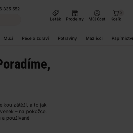
6 335 552
0
Leták
Prodejny
Můj účet
Košík
Muži
Péče o zdraví
Potraviny
Mazlíčci
Papírnictv
Poradíme,
lkou zátěží, a to jak
 navenek – na pokožce,
u a používané