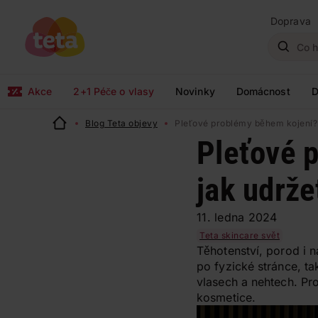
Doprava
Akce
2+1 Péče o vlasy
Novinky
Domácnost
D
Blog Teta objevy
Pleťové problémy během kojení? 
Pleťové 
jak udrže
11. ledna 2024
Teta skincare svět
Těhotenství, porod i n
po fyzické stránce, ta
vlasech a nehtech. Pr
kosmetice.