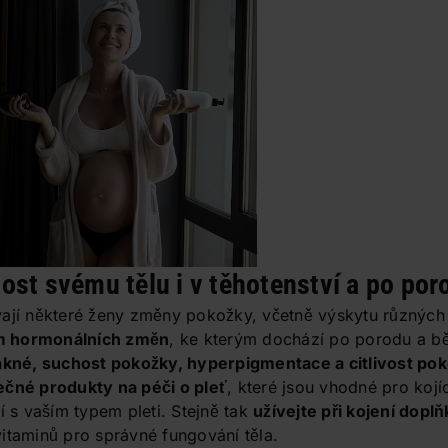
ost svému tělu i v těhotenství a po por
vají některé ženy změny pokožky, včetně výskytu různých
m hormonálních změn
, ke kterým dochází po porodu a b
akné, suchost pokožky, hyperpigmentace a citlivost po
ečné produkty na péči o pleť
, které jsou vhodné pro kojí
í s vaším typem pleti. Stejně tak
užívejte při kojení dopl
itaminů pro správné fungování těla.