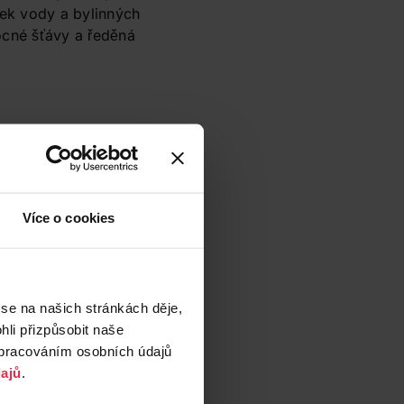
atek vody a bylinných
ocné šťávy a ředěná
hodu a zdraví.
ující účinky a mohou
elený čaj, mohou
inu
nebo těm, které
bo fenyklový nálev
.
Více o cookies
 se na našich stránkách děje,
li přizpůsobit naše
zpracováním osobních údajů
ajů
.