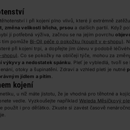
tenství
hotenství i při kojení plno vlivů, které ji extrémně zatěžu
, změna velikosti břicha, prsou
a dalších partií. Když p
hybí jí potřebná výživa, začnou se na jejím povrchu
objevo
 S tím pomůže
Bi-Oil péče o pokožku
(koupit v e-shopu)
. 
eré při kojení trpí, a dopřejte jim úlevu v podobě léčiv
e-shopu)
.
Co se pokožky na obličeji týče, mohou za změn
í výkyvy a nedostatek spánku
. Pleť je vybledlá, tvoří s
enání, otoky a šupinatění. Zdraví a vzhled pleti je nutné
p
právným jídlem a pitím
.
hem kojení
tiku, u níž máte jistotu, že je vhodná pro těhotné a kojí
ápnete vedle. Vyzkoušejte například
Weleda Měsíčkový pl
te použít i pro děťátko. Zkuste si zavést časově nenáročno
je.