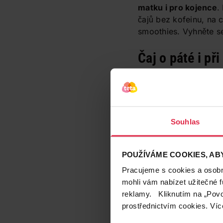
matku i pro kojence
.
čajů bez kofeinu, na 
smoothies. Vyhněte se
Čaj o páté i při
Čaje mohou být pro k
Některé bylinky, jako
pomoci při relaxaci. 
prospívat zdraví poko
mohou nadměrně stimu
Souhlas
POUŽÍVÁME COOKIES, ABY
Pracujeme s cookies a osobní
mohli vám nabízet užitečné 
reklamy. Kliknutím na „Povo
prostřednictvím cookies. Víc