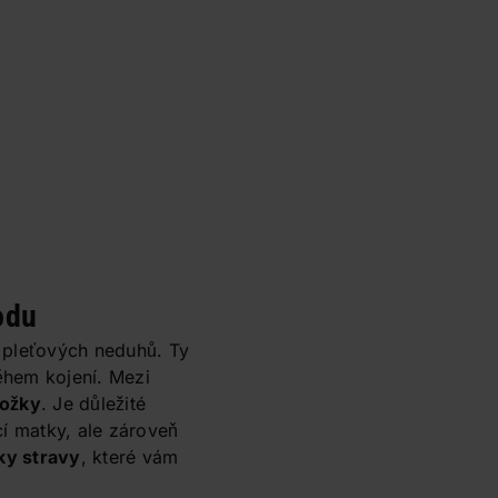
odu
 pleťových neduhů. Ty
ěhem kojení. Mezi
kožky
. Je důležité
cí matky, ale zároveň
ňky stravy
, které vám