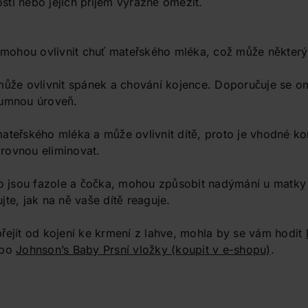
tí nebo jejich příjem výrazně omezit.
y mohou ovlivnit chuť mateřského mléka, což může někter
 může ovlivnit spánek a chování kojence. Doporučuje se 
zumnou úroveň.
ateřského mléka a může ovlivnit dítě, proto je vhodné k
rovnou eliminovat.
ko jsou fazole a čočka, mohou způsobit nadýmání u matky 
te, jak na ně vaše dítě reaguje.
řejít od kojení ke krmení z lahve, mohla by se vám hodit
bo
Johnson’s Baby Prsní vložky
(koupit v e-shopu)
.