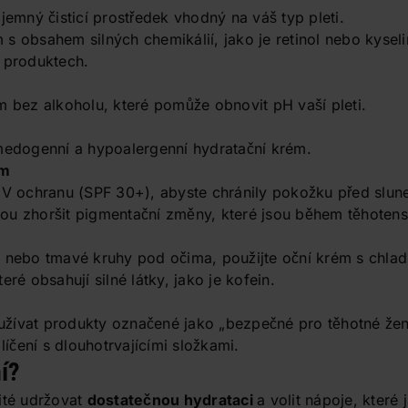
jemný čisticí prostředek vhodný na váš typ pleti.
s obsahem silných chemikálií, jako je retinol nebo kyselin
 produktech.
m bez alkoholu, které pomůže obnovit pH vaší pleti.
medogenní a hypoalergenní hydratační krém.
em
UV ochranu (SPF 30+), abyste chránily pokožku před slun
ou zhoršit pigmentační změny, které jsou během těhotens
y nebo tmavé kruhy pod očima, použijte oční krém s chla
eré obsahují silné látky, jako je kofein.
používat produkty označené jako „bezpečné pro těhotné ženy
čení s dlouhotrvajícími složkami.
ní?
ité udržovat
dostatečnou hydrataci
a volit nápoje, které