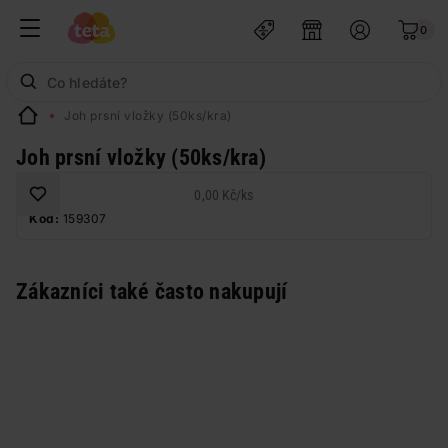
0
Joh prsní vložky (50ks/kra)
Joh prsní vložky (50ks/kra)
0,00 Kč
/
ks
Kód:
159307
Zákazníci také často nakupují