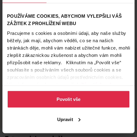
POUŽÍVÁME COOKIES, ABYCHOM VYLEPŠILI VÁŠ
ZÁŽITEK Z PROHLÍŽENÍ WEBU
Pracujeme s cookies a osobními údaji, aby naše služby
běžely, jak mají, abychom věděli, co se na našich
stránkách děje, mohli vám nabízet užitečné funkce, mohli
zlepšit zákaznickou zkušenost a abychom vám mohli
přizpůsobit naše reklamy. Kliknutím na „Povolit vše“
souhlasíte s používáním všech souborů cookies a se
Doručení zdarma
Věrnostní slevy
zpracováním osobních údajů prostřednictvím cookies.
při nákupu nad 1 200 Kč
ušetřete s Teta klubem
Více informací naleznete v našich
Zásadách ochrany
osobních údajů
.
Povolit vše
Vyzvednutí na
Široká síť prodejen
prodejně
přes 500 prodejen po
celé ČR.
už do 60 minut.
Upravit