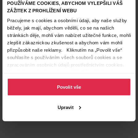
POUŽÍVÁME COOKIES, ABYCHOM VYLEPŠILI VÁŠ
ZÁŽITEK Z PROHLÍŽENÍ WEBU
Pracujeme s cookies a osobními údaji, aby naše služby
běžely, jak mají, abychom věděli, co se na našich
stránkách děje, mohli vám nabízet užitečné funkce, mohli
zlepšit zákaznickou zkušenost a abychom vám mohli
Podobné produkty
přizpůsobit naše reklamy. Kliknutím na „Povolit vše“
souhlasíte s používáním všech souborů cookies a se
zpracováním osobních údajů prostřednictvím cookies.
Více informací naleznete v našich
Zásadách ochrany
osobních údajů
.
Povolit vše
Upravit