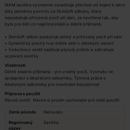
MAM savička významně usnadňuje přechod od kojení k lahvi
díky jemnému povrchu ze SkinSoft silikonu, který
napodobuje přirozený pocit při sání. Je navržena tak, aby
byla pro děti co nejpřirozenější a dobře přijímaná.
• SkinSoft silikon poskytuje jemný a přirozený pocit při sání
• Symetrický plochý tvar dobře sedí v dětských ústech
• Vzduchový ventil zajišťuje plynulý průtok a zabraňuje
ucpávání savičky
Vlastnosti
Dětmi snadno přijímána - pro známý pocit, Vyvinuto ve
spolupráci s lékařskými odborníky, Týmová práce s
lékařskými odborníky pro maximální bezpečnost
Příprava a použití
Návod uvnitř. Návod si prosím uschovejte pro další použití.
Země původu
Rakousko
Regulovaný
Savička
název