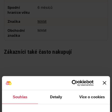
Spodní
6 měsíců
hranice věku
Značka
MAM
Obchodní
MAM
značka
Zákazníci také často nakupují
Souhlas
Detaily
Více o cookies