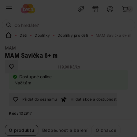
0
Děti
Doplňky
Doplňky pro děti
MAM Savička 6+ m
MAM
MAM Savička 6+ m
119,90 Kč
/
ks
Dostupné online
Načítám
Přidat do seznamu
Hlídat akce a dostupnost
Kód:
102917
O produktu
Bezpečnost a balení
O značce