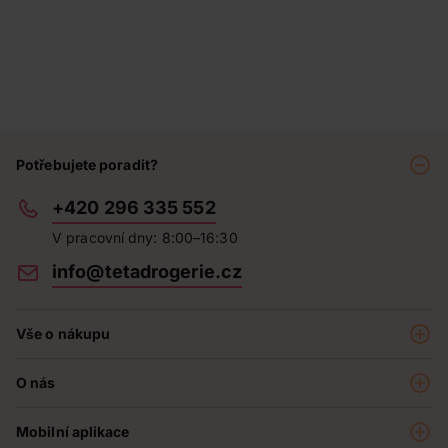
Potřebujete poradit?
+420 296 335 552
V pracovní dny: 8:00–16:30
info@tetadrogerie.cz
Vše o nákupu
Akce a výhodné nabídky
O nás
Teta klub
O nás
Prodejny
Mobilní aplikace