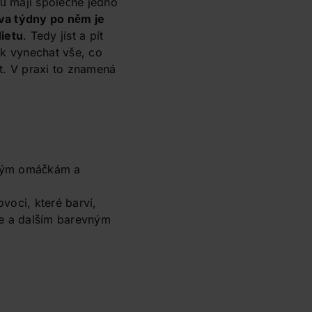
ů mají společné jedno
va týdny po něm je
dietu
. Tedy jíst a pít
ak vynechat vše, co
t. V praxi to znamená
vým omáčkám a
voci, které barví,
ce a dalším barevným