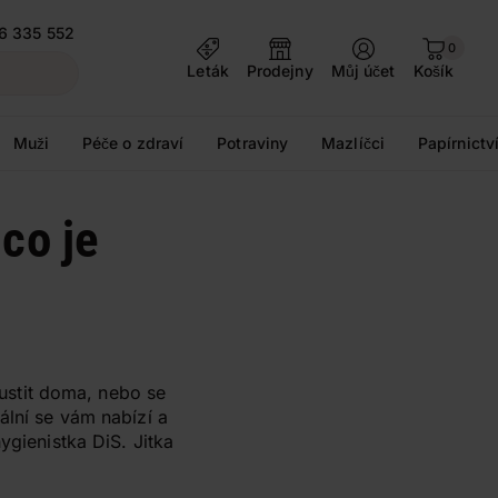
6 335 552
0
Leták
Prodejny
Můj účet
Košík
Muži
Péče o zdraví
Potraviny
Mazlíčci
Papírnictv
co je
pustit doma, nebo se
ální se vám nabízí a
ygienistka DiS. Jitka