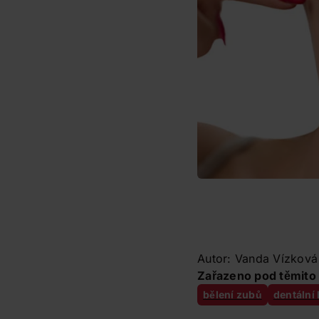
Autor: Vanda Vízková
Zařazeno pod těmito 
bělení zubů
dentální