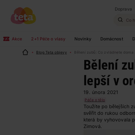
Doprava
Akce
2+1 Péče o vlasy
Novinky
Domácnost
D
Blog Teta objevy
Bělení zubů: Co zvládnete doma a
Bělení zu
lepší v o
19. února 2021
Péče o tělo
Toužíte po bělejších z
svěřit do rukou odbor
která by vyhovovala pr
Zimová.