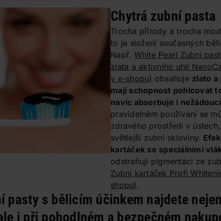
Chytrá zubní pasta
Trocha přírody a trocha mode
to je složení současných běl
Např.
White Pearl Zubní pas
zlata a aktivního uhlí NanoC
v e-shopu)
obsahuje
zlato a
mají schopnost pohlcovat to
navíc absorbuje i nežádouc
pravidelném používání se mů
zdravého prostředí v ústech,
světlejší zubní skloviny.
Efekt
kartáček se speciálními vlá
odstraňují pigmentaci ze zu
Zubní kartáček Profi Whiteni
shopu)
.
í pasty s bělicím účinkem najdete neje
 ale i při pohodlném a bezpečném nakup