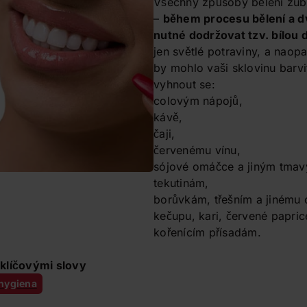
Všechny způsoby bělení zub
–
během procesu bělení a d
nutné dodržovat tzv. bílou 
jen světlé potraviny, a naop
by mohlo vaši sklovinu barvi
vyhnout se:
colovým nápojů,
kávě,
čaji,
červenému vínu,
sójové omáčce a jiným tma
tekutinám,
borůvkám, třešním a jinému o
kečupu, kari, červené papri
kořenícím přísadám.
klíčovými slovy
 hygiena