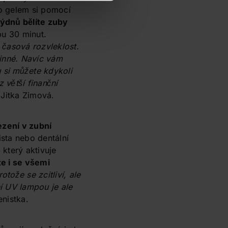
o gelem si pomocí
 týdnů bělíte zuby
u 30 minut.
 časová rozvleklost.
činné. Navíc vám
u si můžete kdykoli
 větší finanční
 Jitka Zimová.
ezení v zubní
ista nebo dentální
 který aktivuje
te i se všemi
tože se zcitliví, ale
í UV lampou je ale
enistka.