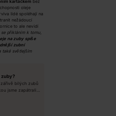
zubním kartáčkem
bez
chopnosti oleje
rviva lidé spoléhají na
tranit nežádoucí
ornice to ale nevidí
se přikláním k tomu,
eje na zuby spíše
dnější zubní
a také světlejším
u zuby?
 zářivě bílých zubů
 připadaly vcelku
t pozor, aby vám