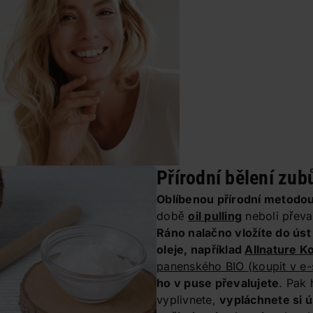
Přírodní bělení zub
Oblíbenou přírodní metodo
době
oil pulling
neboli převal
Ráno nalačno vložíte do ús
oleje, například
Allnature K
panenského BIO
(koupit v e
ho v puse převalujete
. Pak 
vyplivnete,
vypláchnete si 