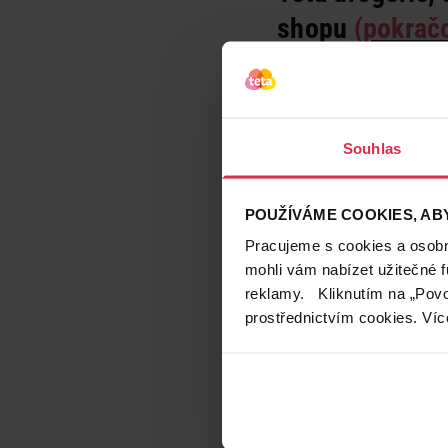
shopu
(
pokrač
Zubní pudry
Pracují na principu 
odstín skloviny. Zuby 
během čištění bělicím
Souhlas
sklovinu
. Jemně čistě
nezůstávaly vám nikd
Tip redakce:
POUŽÍVÁME COOKIES, ABY
Pro vyčištění a prosv
Pracujeme s cookies a osobní
v e-shopu)
. Může nahr
mohli vám nabízet užitečné 
reklamy. Kliknutím na „Povo
prostřednictvím cookies. Víc