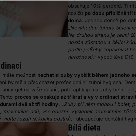
obsahuje 10% peroxid. Tímt
nosičů
po dobu přibližně tří
doma
. Jednou denně po dob
„
Nevýhodou tohoto bělení je
Na druhou stranu je velmi ú
nosiče zůstanou a bělicí kúr
podle potřeby zopakovat bez
náročnosti
,“ vypočítává DiS.
dinaci
, máte možnost
nechat si zuby vybělit během jednoho s
lení by měla předcházet profesionální zubní hygiena. Dent
anný gel na vaše dásně, poté aplikuje na zuby bělicí gel,
 Tento
proces se opakuje až třikrát a vy v ordinaci stráví
urami dvě až tři hodiny
. „
Zuby při něm mohou i bolet, pro
, maximálně dnů, vše odezní. Výsledek ordinačního bělen
vidíte rozdíl několika odstínů,
“ ubezpečuje dentální hygi
Bílá dieta