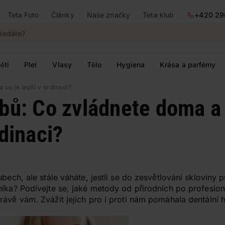
Teta Foto
Články
Naše značky
Teta klub
+420 29
ěti
Pleť
Vlasy
Tělo
Hygiena
Krása a parfémy
 co je lepší v ordinaci?
bů: Co zvládnete doma a 
rdinaci?
ubech, ale stále váháte, jestli se do zesvětlování skloviny 
níka? Podívejte se, jaké metody od přírodních po profesion
ávě vám. Zvážit jejich pro i proti nám pomáhala dentální h