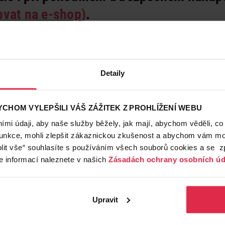
ovat na e-shop
)
.
jemného odstranění usazenin z vašich zubů
, které mohou
vypulírují tak, že budou čistější a bělejší. Je ale potřeba 
i pudry na zuby nesmíte tlačit
, abyste si abrazivními čá
Detaily
te celou plochu zubů, abyste odstranili usazeniny a nečis
e zažloutlé nebo hnědé skvrnky.
CHOM VYLEPŠILI VÁŠ ZÁŽITEK Z PROHLÍŽENÍ WEBU
ětlení zubní skloviny vyzkoušejte třeba
Evadent Bělicí zub
mi údaji, aby naše služby běžely, jak mají, abychom věděli, co
adit i zubní pastu a osvěží váš dech.
funkce, mohli zlepšit zákaznickou zkušenost a abychom vám moh
Profi bělení na dom
lit vše“ souhlasíte s používáním všech souborů cookies a se 
e informací naleznete v našich
Zásadách ochrany osobních úd
...začíná v zubní ordinaci.
Bě
zubní hygiena
, během níž s
zubní kámen a další případné
zubního lékaře vám zhotoví 
Upravit
vašich zubů
silikonové nosi
dají koncentrovaný bělicí ge