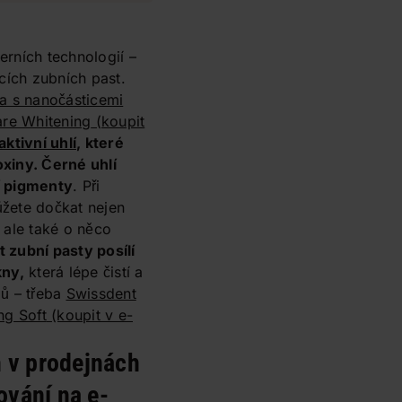
rních technologií –
icích zubních past.
ta s nanočásticemi
are Whitening
(koupit
aktivní uhlí
, které
xiny. Černé uhlí
í pigmenty
. Při
žete dočkat nejen
 ale také o něco
 zubní pasty posílí
kny,
která lépe čistí a
bů – třeba
Swissdent
ng Soft
(koupit v e-
n v prodejnách
ování na e-