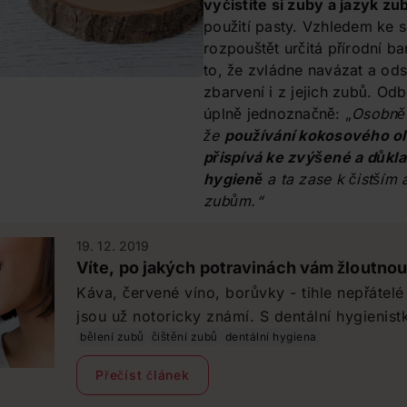
vyčistíte si zuby a jazyk 
použití pasty. Vzhledem ke s
rozpouštět určitá přírodní ba
to, že zvládne navázat a ods
zbarvení i z jejich zubů. Odb
úplně jednoznačně: „
Osobně 
že
používání kokosového ol
přispívá ke zvýšené a důkla
hygieně
a ta zase k čistším 
zubům.“
19. 12. 2019
Víte, po jakých potravinách vám žloutno
Káva, červené víno, borůvky - tihle nepřátelé
jsou už notoricky známí. S dentální hygienistkou jsme zapátrali
bělení zubů
čištění zubů
dentální hygiena
po těch potravinách, které vám možná dosud
neškodní. Na co ve své spíži si tedy máte dá
Přečíst článek
zuby nežloutly?