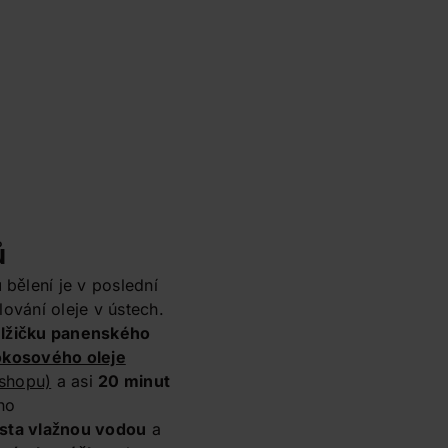
ů
u
bělení je v poslední
ování oleje v ústech.
t lžičku panenského
okosového oleje
-shopu)
a asi
20 minut
ho
ústa vlažnou vodou
a