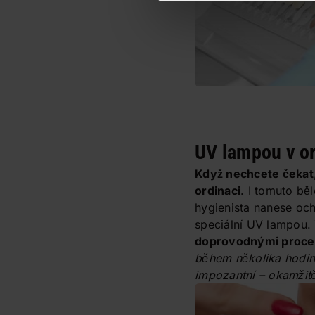
UV lampou v or
Když nechcete čekat
ordinaci
. I tomuto bě
hygienista nanese ochr
speciální UV lampou.
doprovodnými proced
během několika hodin
impozantní – okamžitě 