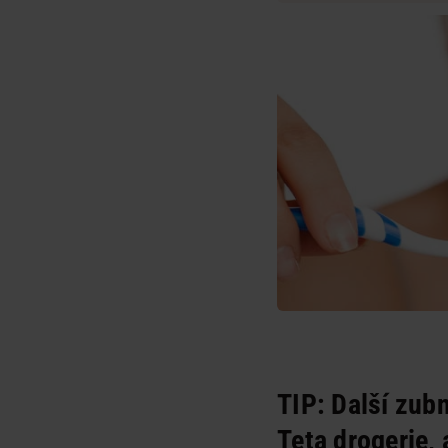
TIP:
Další zubn
Teta drogerie,