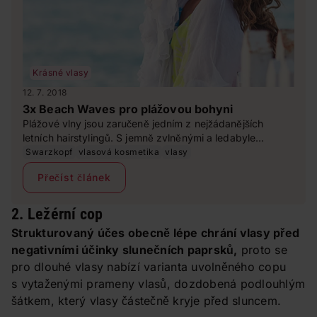
Krásné vlasy
12. 7. 2018
3x Beach Waves pro plážovou bohyni
Plážové vlny jsou zaručeně jedním z nejžádanějších
letních hairstylingů. S jemně zvlněnými a ledabyle
rozpramínkovanými vlasy zkrátka nešlápnete vedle!
Swarzkopf
vlasová kosmetika
vlasy
Přečíst článek
2. Ležérní cop
Strukturovaný účes obecně lépe chrání vlasy před
negativními účinky slunečních paprsků,
proto se
pro dlouhé vlasy nabízí varianta uvolněného copu
s vytaženými prameny vlasů, dozdobená podlouhlým
šátkem, který vlasy částečně kryje před sluncem.