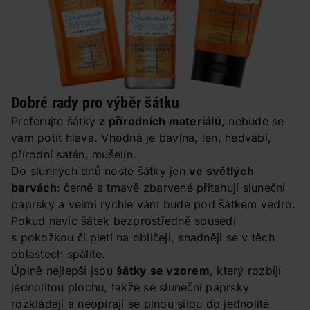
Dobré rady pro výběr šátku
Preferujte šátky
z přírodních materiálů
, nebude se
vám potit hlava. Vhodná je bavlna, len, hedvábí,
přírodní satén, mušelín.
Do slunných dnů noste šátky jen
ve světlých
barvách
: černé a tmavě zbarvené přitahují sluneční
paprsky a velmi rychle vám bude pod šátkem vedro.
Pokud navíc šátek bezprostředně sousedí
s pokožkou či pletí na obličeji, snadněji se v těch
oblastech spálíte.
Úplně nejlepší jsou
šátky se vzorem
, který rozbíjí
jednolitou plochu, takže se sluneční paprsky
rozkládají a neopírají se plnou silou do jednolité