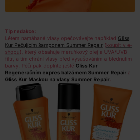
Tip redakce:
Létem namáhané vlasy opečovávejte například
Gliss
Kur Pečujícím šamponem Summer Repair
(
koupit v e-
shopu
), který obsahuje meruňkový olej a UVA/UVB
filtr, a tím chrání vlasy před vysušováním a blednutím
barvy. Péči pak doplňte ještě
Gliss Kur
Regeneračním expres balzámem Summer Repair
a
Gliss Kur Maskou na vlasy Summer Repair
.