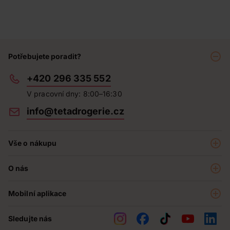
Potřebujete poradit?
+420 296 335 552
V pracovní dny: 8:00–16:30
info@tetadrogerie.cz
Vše o nákupu
Akce a výhodné nabídky
O nás
Teta klub
O nás
Prodejny
Mobilní aplikace
Kariéra - aktuální nabídka
O e-shopu
Teta pomáhá
Sledujte nás
Obchodní podmínky