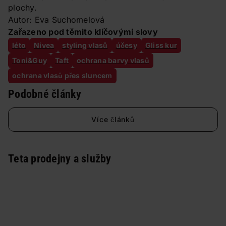
plochy.
Autor: Eva Suchomelová
Zařazeno pod těmito klíčovými slovy
léto
Nivea
styling vlasů
účesy
Gliss kur
Toni&Guy
Taft
ochrana barvy vlasů
ochrana vlasů přes sluncem
Podobné články
Více článků
Teta prodejny a služby