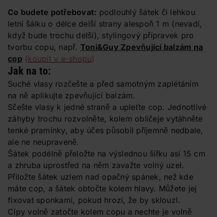
Co budete potřebovat:
podlouhlý šátek či lehkou
letní šálku o délce delší strany alespoň 1 m (nevadí,
když bude trochu delší), stylingový přípravek pro
tvorbu copu, např.
Toni&Guy Zpevňující balzám na
cop
(
koupit v e-shopu
)
Jak na to:
Suché vlasy rozčešte a před samotným zaplétáním
na ně aplikujte zpevňující balzám.
Sčešte vlasy k jedné straně a upleťte cop. Jednotlivé
záhyby trochu rozvolněte, kolem obličeje vytáhněte
tenké pramínky, aby účes působil příjemně nedbale,
ale ne neupraveně.
Šátek podélně přeložte na výslednou šířku asi 15 cm
a zhruba uprostřed na něm zavažte volný uzel.
Přiložte šátek uzlem nad opačný spánek, než kde
máte cop, a šátek obtočte kolem hlavy. Můžete jej
fixovat sponkami, pokud hrozí, že by sklouzl.
Cípy volně zatočte kolem copu a nechte je volně