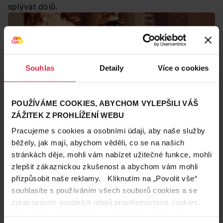
splývat dolů.
Souhlas
Detaily
Více o cookies
POUŽÍVÁME COOKIES, ABYCHOM VYLEPŠILI VÁŠ
ZÁŽITEK Z PROHLÍŽENÍ WEBU
Pracujeme s cookies a osobními údaji, aby naše služby
běžely, jak mají, abychom věděli, co se na našich
stránkách děje, mohli vám nabízet užitečné funkce, mohli
zlepšit zákaznickou zkušenost a abychom vám mohli
Tip redakce:
přizpůsobit naše reklamy. Kliknutím na „Povolit vše“
Chcete svým vlasům dodat ochranu, ale máte
vlasy
souhlasíte s používáním všech souborů cookies a se
se sklonem k maštění
? Použijte přípravek přímo na
zpracováním osobních údajů prostřednictvím cookies.
tento typ vlasů, např.
Pantene Sprej bez
Více informací naleznete v našich
Zásadách ochrany