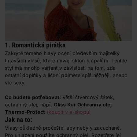
1. Romantická pirátka
Zakryté temeno hlavy ocení především majitelky
tmavších vlasů, které mívají sklon k úpalům. Tenhle
styl má mnoho variant v závislosti na tom, zda
ostatní doplňky a líčení pojmete spíš něžněji, anebo
víc sexy.
Co budete potřebovat:
větší čtvercový šátek,
ochranný olej, např.
Gliss Kur Ochranný olej
Thermo-Protect
(
koupit v e-shopu
)
Jak na to:
Vlasy důkladně pročešte, aby nebyly zacuchané.
Pro uhlazení použijte ochranný olej. Rozetřete jej