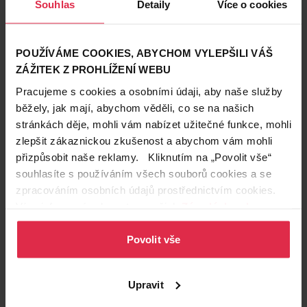
Souhlas
Detaily
Více o cookies
POUŽÍVÁME COOKIES, ABYCHOM VYLEPŠILI VÁŠ
ZÁŽITEK Z PROHLÍŽENÍ WEBU
Krásné vlasy
Pracujeme s cookies a osobními údaji, aby naše služby
běžely, jak mají, abychom věděli, co se na našich
30. 5. 2024
Drdol udělá v létě parádu i službu
stránkách děje, mohli vám nabízet užitečné funkce, mohli
zlepšit zákaznickou zkušenost a abychom vám mohli
Drdol je univerzální účes, který můžete vynést do školy a
přizpůsobit naše reklamy. Kliknutím na „Povolit vše“
práce, ale i na ples nebo svatbu. Prakticky jakékoliv svázání
souhlasíte s používáním všech souborů cookies a se
vlasů se dá nazvat drdolem, a proto je jeho verzí a podob
účesy
vlasový styling
zpracováním osobních údajů prostřednictvím cookies.
nespočet. Jelikož ale přichází léto a s ním i horké počasí, při
Více informací naleznete v našich
Zásadách ochrany
kterém mají vlasy tendenci se lepit na zpocený krk,
představíme vám několik variant ledabylých drdolů, se
osobních údajů
.
kterými zabodujete.
Povolit vše
Upravit