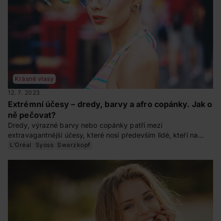
Krásné vlasy
12. 7. 2023
Extrémní účesy – dredy, barvy a afro copánky. Jak o
ně pečovat?
Dredy, výrazné barvy nebo copánky patří mezi
extravagantnější účesy, které nosí především lidé, kteří na
sebe chtějí upoutat pozornost. Ať už přemýšlíte o takovém
L‘Oréal
Syoss
Swarzkopf
účesu, nebo jste jeho hrdými nositeli, měli byste vědět, jak se
o takové vlasy starat a jak účes udržovat. To vše se dozvíte v
našem článku.