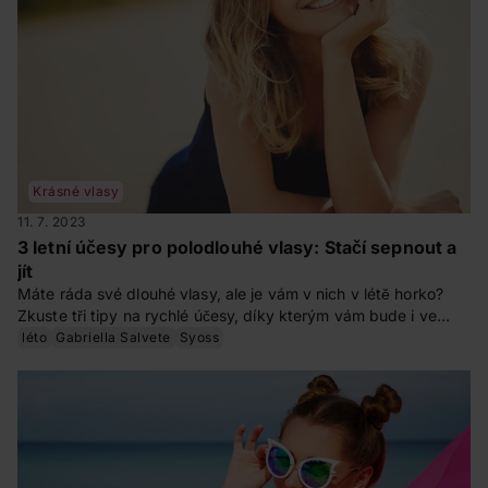
Krásné vlasy
11. 7. 2023
3 letní účesy pro polodlouhé vlasy: Stačí sepnout a
jít
Máte ráda své dlouhé vlasy, ale je vám v nich v létě horko?
Zkuste tři tipy na rychlé účesy, díky kterým vám bude i ve
vedru lépe. Stačí sepnout a vyrazit.
léto
Gabriella Salvete
Syoss