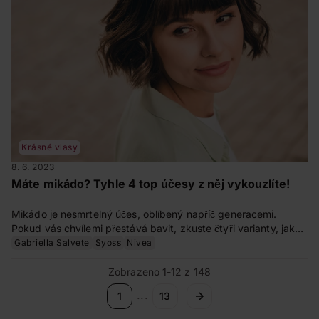
Krásné vlasy
8. 6. 2023
Máte mikádo? Tyhle 4 top účesy z něj vykouzlíte!
Mikádo je nesmrtelný účes, oblíbený napříč generacemi.
Pokud vás chvílemi přestává bavit, zkuste čtyři varianty, jak
ho učesat jinak, než jste zvyklá. Zde jsou naše tipy.
Gabriella Salvete
Syoss
Nivea
Zobrazeno 1-12 z 148
...
1
13