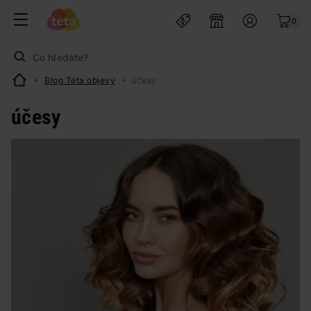
0
Blog Teta objevy
účesy
účesy