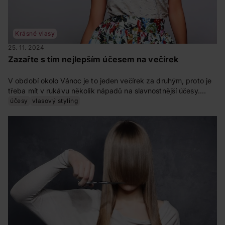
Krásné vlasy
25. 11. 2024
Zazařte s tím nejlepším účesem na večírek
V období okolo Vánoc je to jeden večírek za druhým, proto je
třeba mít v rukávu několik nápadů na slavnostnější účesy.
Možností je nespočet a kreativitě se meze nekladou. Ovšem
účesy
vlasový styling
jestli s lookem zazáříte, nebo naopak, často záleží na tom, jak
bude zvolený účes ladit ke střihu topu, který obléknete.