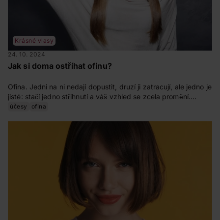
Krásné vlasy
24. 10. 2024
Jak si doma ostříhat ofinu?
Ofina. Jedni na ni nedají dopustit, druzí ji zatracují, ale jedno je
jisté: stačí jedno střihnutí a váš vzhled se zcela promění.
Pokud patříte do „týmu ofina“ a milujete ji, určitě znáte i její
účesy
ofina
stinnou stránku. Totiž to, když vám začíná nepříjemně lézt do
očí a vy nemáte čas (nebo rozpočet) na návštěvu kadeřníka.
Proto jsme pro vás připravili tipy, se kterými zvládnete domácí
střih levou zadní.