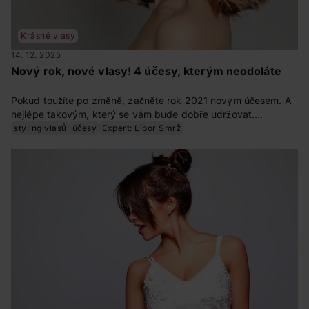
Krásné vlasy
14. 12. 2025
Nový rok, nové vlasy! 4 účesy, kterým neodoláte
Pokud toužíte po změně, začněte rok 2021 novým účesem. A
nejlépe takovým, který se vám bude dobře udržovat.
Přinášíme vám inspiraci na čtyři střihy, které jsou trendy a
styling vlasů
účesy
Expert: Libor Smrž
skvěle vypadají. Vybírejte podle libosti!