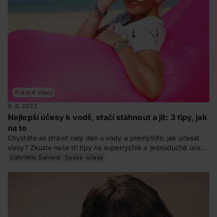
Krásné vlasy
8. 6. 2023
Nejlepší účesy k vodě, stačí stáhnout a jít: 3 tipy, jak
na to
Chystáte se strávit celý den u vody a přemýšlíte, jak učesat
vlasy? Zkuste naše tři tipy na superrychlé a jednoduché účesy
k bazénu či na pláž, díky kterým budete vypadat skvěle.
Gabriella Salvete
Syoss
účesy