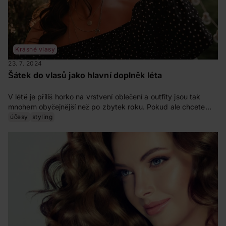
Krásné vlasy
23. 7. 2024
Šátek do vlasů jako hlavní doplněk léta
V létě je příliš horko na vrstvení oblečení a outfity jsou tak
mnohem obyčejnější než po zbytek roku. Pokud ale chcete
být trendy i v šatech nebo kraťasech a tílku, doporučujeme
účesy
styling
věnovat pozornost doplňkům, které pozvednou váš vzhled a
do outfitu propíšou osobitý styl. My vám představíme
fenomén jménem šátek, který je multifunkčním kouskem, se
kterým se vyřádíte.