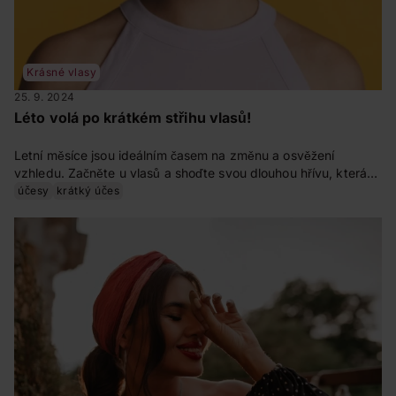
Krásné vlasy
25. 9. 2024
Léto volá po krátkém střihu vlasů!
Letní měsíce jsou ideálním časem na změnu a osvěžení
vzhledu. Začněte u vlasů a shoďte svou dlouhou hřívu, která
vás akorát tíží a přehřívá. Je čas na mikádo neboli bob, který
účesy
krátký účes
vzal sociální sítě útokem. Co za střihy letí a které stylingové
produkty si zamilujete? Je čas nechat se inspirovat!