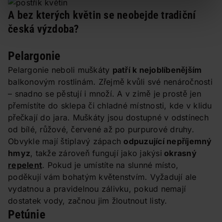
A bez kterých květin se neobejde tradiční
česká výzdoba?
Pelargonie
Pelargonie neboli muškáty
patří k nejoblíbenějším
balkonovým rostlinám. Zřejmě kvůli své nenáročnosti
– snadno se pěstují i množí. A v zimě je prostě jen
přemístíte do sklepa či chladné místnosti, kde v klidu
přečkají do jara. Muškáty jsou dostupné v odstínech
od bílé, růžové, červené až po purpurové druhy.
Obvykle mají štiplavý zápach
odpuzující nepříjemný
hmyz
, takže zároveň fungují jako jakýsi
okrasný
repelent
. Pokud je umístíte na slunné místo,
poděkují vám bohatým květenstvím. Vyžadují ale
vydatnou a pravidelnou zálivku, pokud nemají
dostatek vody, začnou jim žloutnout listy.
Petúnie