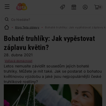
0
Blog Teta objevy
Bohaté truhlíky: Jak vypěstovat záplavu k
Bohaté truhlíky: Jak vypěstovat
záplavu květin?
28. dubna 2021
Voňavá domácnost
Letos nemusíte závidět sousedům jejich bohaté
truhlíky. Můžete je mít také. Jak se postarat o bohatou
květinovou výzdobu a jaké jsou nejpopulárnější české
truhlíkové rostliny?