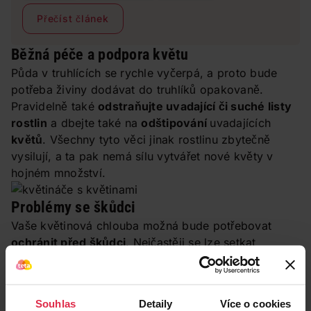
zůstaly i v zahradnické sezóně krásné a hebké? Máme
Přečíst článek
pro vás 6 účinných rad.
Běžná péče a podpora květu
Půda v truhlících se rychle vyčerpá, a proto bude
potřeba živiny dodávat do truhlíků opakovaně.
Pravidelně také
odstraňujte uvadající či suché listy
rostlin
a dbejte také na
odštipování
uvadajících
květů
. Všechny tyto věci jinak rostlinu zbytečně
vysilují, a ta pak nemá sílu vytvářet nové květy v
hojném množství.
Problémy se škůdci
Vaše květinová chlouba možná bude potřebovat
ochránit před škůdci
. Nejčastěji se lze setkat
s mšicemi a molicemi, jejichž výskyt odhalíme díky
lepkavému povrchu listů
. Účinnou zbraní proti nim
jsou lepové papírky, které umístíte přímo do
Souhlas
Detaily
Více o cookies
květináče a na které se nechtění škůdci přilepí.