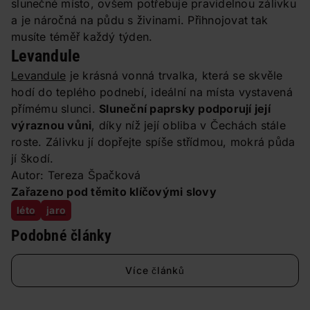
slunečné místo, ovšem potřebuje pravidelnou zálivku
a je náročná na půdu s živinami. Přihnojovat tak
musíte téměř každý týden.
Levandule
Levandule
je krásná vonná trvalka, která se skvěle
hodí do teplého podnebí, ideální na místa vystavená
přímému slunci.
Sluneční paprsky podporují její
výraznou vůni
, díky níž její obliba v Čechách stále
roste. Zálivku jí dopřejte spíše střídmou, mokrá půda
jí škodí.
Autor: Tereza Špačková
Zařazeno pod těmito klíčovými slovy
léto
jaro
Podobné články
Více článků