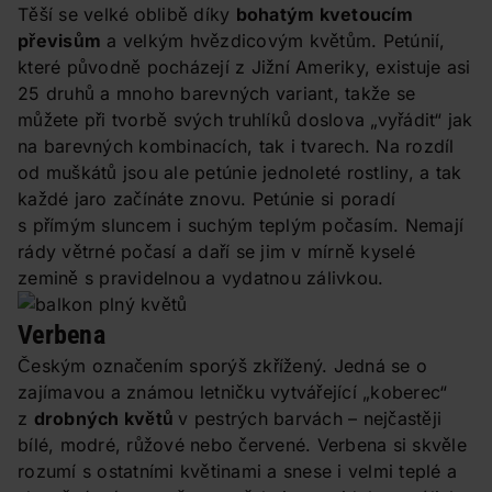
Těší se velké oblibě díky
bohatým
kvetoucím
převisům
a velkým hvězdicovým květům. Petúnií,
které původně pocházejí z Jižní Ameriky, existuje asi
25 druhů a mnoho barevných variant, takže se
můžete při tvorbě svých truhlíků doslova „vyřádit“ jak
na barevných kombinacích, tak i tvarech. Na rozdíl
od muškátů jsou ale petúnie jednoleté rostliny, a tak
každé jaro začínáte znovu. Petúnie si poradí
s přímým sluncem i suchým teplým počasím. Nemají
rády větrné počasí a daří se jim v mírně kyselé
zemině s pravidelnou a vydatnou zálivkou.
Verbena
Českým označením sporýš zkřížený. Jedná se o
zajímavou a známou letničku vytvářející „koberec“
z
drobných květů
v pestrých barvách – nejčastěji
bílé, modré, růžové nebo červené. Verbena si skvěle
rozumí s ostatními květinami a snese i velmi teplé a