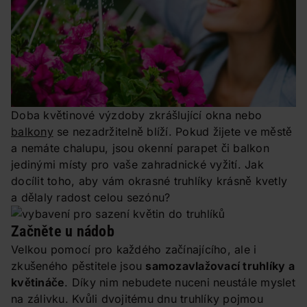
Doba květinové výzdoby zkrášlující okna nebo
balkony
se nezadržitelně blíží. Pokud žijete ve městě
a nemáte chalupu, jsou okenní parapet či balkon
jedinými místy pro vaše zahradnické vyžití. Jak
docílit toho, aby vám okrasné truhlíky krásně kvetly
a dělaly radost celou sezónu?
Začněte u nádob
Velkou pomocí pro každého začínajícího, ale i
zkušeného pěstitele jsou
samozavlažovací truhlíky a
květináče
. Díky nim nebudete nuceni neustále myslet
na zálivku. Kvůli dvojitému dnu truhlíky pojmou