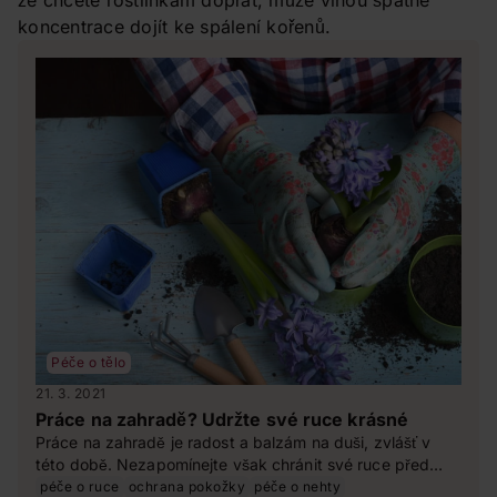
že chcete rostlinkám dopřát, může vinou špatné
koncentrace dojít ke spálení kořenů.
Péče o tělo
21. 3. 2021
Práce na zahradě? Udržte své ruce krásné
Práce na zahradě je radost a balzám na duši, zvlášť v
této době. Nezapomínejte však chránit své ruce před
zbytečným poškozením. Jak o ně správně pečovat, aby
péče o ruce
ochrana pokožky
péče o nehty