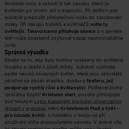
dostatek vody a vytvoří si tak zásobu, která je
květinám po vícero dní k dispozici. Při deštích pak
substrát propouští přebytečnou vodu do zásobovací
misky. Při nákupu truhlíků a květináčů
volte ty
světlejší
.
Tmavá barva přitahuje slunce
a v parném
létě může podstatně zvyšovat odpar nashromážděné
vody.
Správná výsadba
Dbejte na to, aby byly rostliny vysázeny do potřebné
hloubky a dobře v půdě držely. Substrát vybírejte
podle nároků okrasných květin, které jsou obzvláště
náročné na obsah draslíku, dusíku a
fosforu, jež
podporuje rychlý růst a květenství
. Potřebné živiny
zpočátku doplní
Kristalon start
, později přihnojujte
buď tekutým
Lotos Kapalným hnojivem univerzálním
(koupit v e-shopu)
nebo
Kristalonem Plod a květ
–
pro násadu květů
. U každého z hnojiv se při
používání držte doporučeného návodu. V dobré víře,