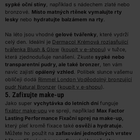
sypké oční stíny
, například s nádechem zlaté nebo
bronzové.
Místo matných rtěnek vymalujte rty
lesky
nebo
hydratujte balzámem na rty
.
Na léto jsou vhodné
gelové tvářenky
, které vydrží
celý den. Ideální je
Dermacol Krémová rozjasňující
tvářenka Blush & Glow
(
koupit v e-shopu
) v tužce,
která zjednodušuje nanášení. Zkuste
sypké nebo
transparentní pudry, ale také bronzer
, ten vám
navíc zajistí
opálený vzhled
. Polibek slunce vašemu
obličeji dodá
Rimmel London Voděodolný bronzující
pudr Natural Bronzer
(
koupit v e-shopu
).
5. Zafixujte make-up
Jako super
vychytávka do letních dní
funguje
fixátor make-upu
ve spreji, například
Max Factor
Lasting Performance Fixační sprej na make-up
,
který pleť kromě fixace také
osvěží a hydratuje
.
Můžete ho použít na
zafixování jednotlivých vrstev