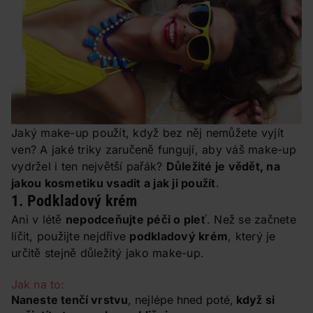
Jaký make-up použít, když bez něj nemůžete vyjít
ven? A jaké triky zaručeně fungují, aby váš make-up
vydržel i ten největší pařák?
Důležité je vědět, na
jakou kosmetiku vsadit a jak ji použít
.
1. Podkladový krém
Ani v létě
nepodceňujte péči o pleť
. Než se začnete
líčit, použijte nejdříve
podkladový krém
, který je
určitě stejně důležitý jako make-up.
Jak na to:
Naneste tenčí vrstvu
, nejlépe hned
poté,
když si