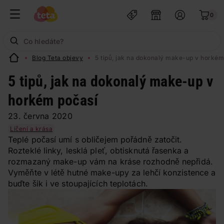
0
Blog Teta objevy
5 tipů, jak na dokonalý make-up v horkém
5 tipů, jak na dokonalý make-up v
horkém počasí
23. června 2020
Líčení a krása
Teplé počasí umí s obličejem pořádně zatočit.
Rozteklé linky, lesklá pleť, obtisknutá řasenka a
rozmazaný make-up vám na kráse rozhodně nepřidá.
Vyměňte v létě hutné make-upy za lehčí konzistence a
buďte šik i ve stoupajících teplotách.