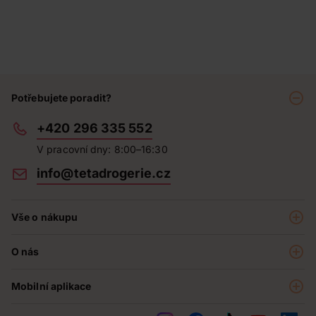
Potřebujete poradit?
+420 296 335 552
V pracovní dny: 8:00–16:30
info@tetadrogerie.cz
Vše o nákupu
Akce a výhodné nabídky
O nás
Teta klub
O nás
Prodejny
Mobilní aplikace
Kariéra - aktuální nabídka
O e-shopu