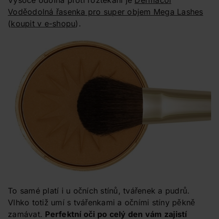
Voděodolná řasenka pro super objem Mega Lashes
(
koupit v e-shopu
).
To samé platí i u očních stínů, tvářenek a pudrů.
Vlhko totiž umí s tvářenkami a očními stíny pěkně
zamávat.
Perfektní oči po celý den vám zajistí