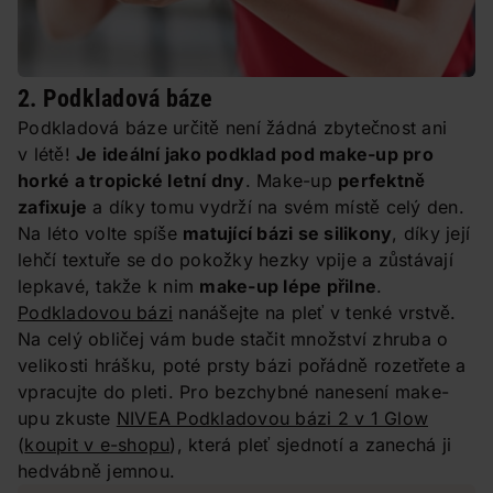
2. Podkladová báze
Podkladová báze určitě není žádná zbytečnost ani
v létě!
Je ideální jako podklad pod make-up pro
horké a tropické letní dny
. Make-up
perfektně
zafixuje
a díky tomu vydrží na svém místě celý den.
Na léto volte spíše
matující bázi se silikony
, díky její
lehčí textuře se do pokožky hezky vpije a zůstávají
lepkavé, takže k nim
make-up lépe přilne
.
Podkladovou bázi
nanášejte na pleť v tenké vrstvě.
Na celý obličej vám bude stačit množství zhruba o
velikosti hrášku, poté prsty bázi pořádně rozetřete a
vpracujte do pleti. Pro bezchybné nanesení make-
upu zkuste
NIVEA Podkladovou bázi 2 v 1 Glow
(
koupit v e-shopu
), která pleť sjednotí a zanechá ji
hedvábně jemnou.