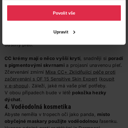
osobních údajů
.
BB krém je vhodný pro mladou i zralou pleť.
Povolit vše
Výborně hydratuje, chrání pleť proti UV záření a
kryje jemné nedostatky. Vhodný je například
NIVEA
Zkrášlující denní BB krém 5 v 1 Glow
(
koupit v e-
Upravit
shopu
), který je antibakteriální a hodí se pro všechny
odstíny pleti.
CC krémy mají o něco vyšší krytí
, snadněji si
poradí
s pigmentovými skvrnami
a projasní unavenou pleť.
Zčervenání zmírní
Mixa CC+ Zklidňující péče proti
začervenání s OF 15 Sensitive Skin Expert
(
koupit
v e-shopu
). Záleží, jaké má vaše pleť potřeby.
V obou případech bude v létě
pokožka hezky
dýchat
.
4. Voděodolná kosmetika
Abyste neměla v tropech oči jako panda,
místo
obyčejné maskary použijte voděodolnou
řasenku.
Vysoce odolná proti roztékání je
Dermacol