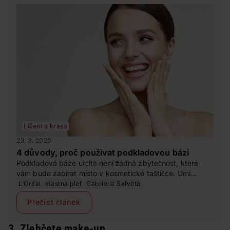
Líčení a krása
23. 3. 2020
4 důvody, proč používat podkladovou bázi
Podkladová báze určitě není žádná zbytečnost, která
vám bude zabírat místo v kosmetické taštičce. Umí
spoustu věcí a je přímo jako dělaná na spoustu
L‘Oréal
mastná pleť
Gabriella Salvete
nedokonalostí pleti. A pro jaké typy pleti se hodí?
Přečíst článek
3. Zlehčete make-up