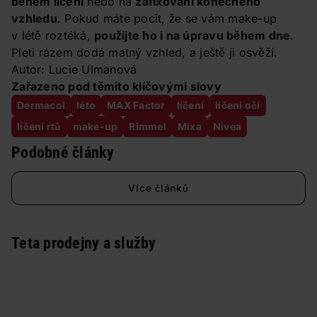
během líčení
nebo na
zafixování konečného
vzhledu
. Pokud máte pocit, že se vám make-up
v létě roztéká,
použijte ho i na úpravu během dne
.
Pleti rázem dodá matný vzhled, a ještě ji osvěží.
Autor: Lucie Ulmanová
Zařazeno pod těmito klíčovými slovy
Dermacol
léto
MAX Factor
líčení
líčení očí
líčení rtů
make-up
Rimmel
Mixa
Nivea
Podobné články
Více článků
Teta prodejny a služby