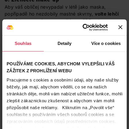
Aby váš obličej nevypadal v létě jako maska,
popřípadě ho nezdobily mastné skvrny,
volte lehčí
konzistence make-upu
, nejlépe s SPF ochranou.
Místo hutných krémových
a minerálních make-upů
zkuste BB nebo CC krémy.
Souhlas
Detaily
Více o cookies
POUŽÍVÁME COOKIES, ABYCHOM VYLEPŠILI VÁŠ
ZÁŽITEK Z PROHLÍŽENÍ WEBU
Pracujeme s cookies a osobními údaji, aby naše služby
běžely, jak mají, abychom věděli, co se na našich
stránkách děje, mohli vám nabízet užitečné funkce, mohli
zlepšit zákaznickou zkušenost a abychom vám mohli
přizpůsobit naše reklamy. Kliknutím na „Povolit vše“
souhlasíte s používáním všech souborů cookies a se
zpracováním osobních údajů prostřednictvím cookies.
Více informací naleznete v našich
Zásadách ochrany