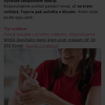
vyčistíte tamponkem obličej
.
Doporučujeme počkat patnáct minut, až
se krém
vstřebá. Teprve pak začněte s líčením
. Krém volte
podle typu pleti.
Tip redakce:
Pokud bojujete s prvními vráskami, doporučujeme
NIVEA Zpevňující denní krém proti vráskám OF 30
Q10 Power
(
koupit v e-shopu
).