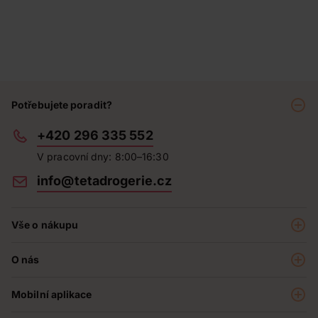
Potřebujete poradit?
+420 296 335 552
V pracovní dny: 8:00–16:30
info@tetadrogerie.cz
Vše o nákupu
Akce a výhodné nabídky
O nás
Teta klub
O nás
Prodejny
Mobilní aplikace
Kariéra - aktuální nabídka
O e-shopu