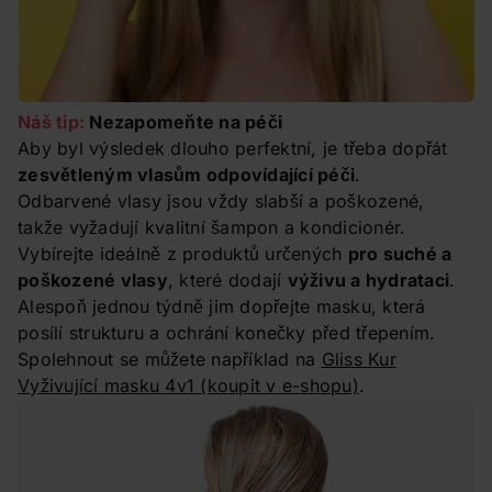
Náš tip:
Nezapomeňte na péči
Aby byl výsledek dlouho perfektní, je třeba dopřát
zesvětleným vlasům odpovídající péči
.
Odbarvené vlasy jsou vždy slabší a poškozené,
takže vyžadují kvalitní šampon a kondicionér.
Vybírejte ideálně z produktů určených
pro suché a
poškozené vlasy
, které dodají
výživu a hydrataci
.
Alespoň jednou týdně jim dopřejte masku, která
posílí strukturu a ochrání konečky před třepením.
Spolehnout se můžete například na
Gliss Kur
Vyživující masku 4v1
(koupit v e-shopu)
.