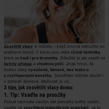
Zesvětlit vlasy
si můžete, i když zrovna netoužíte po
platinové blond. V kurzu jsou stále
různé techniky
,
které se
hodí i pro brunetky
. Důležité je ale vsadit na
šetrný přístup
a
vhodnou péči
. Jinak hrozí, že
budou vlasy
vysušené, lámavé, bez lesku a
s roztřepenými konečky
. Zesvětlení můžete docílit i
v pohodlí domova. Možností je víc.
3 tipy, jak zesvětlit vlasy doma:
1. Tip: Vsaďte na proužky
Pokud nechcete vlasům dát jednolitý světlý odstín,
vsaďte na
zesvětlení jednotlivých pramínků
. Je to