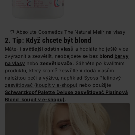
🛒
Absolute Cosmetics The Natural Melír na vlasy
2. Tip: Když chcete být blond
Máte-li
světlejší odstín vlasů
a hodláte ho ještě více
zvýraznit a zesvětlit, neobejdete se bez
blond
barvy
na vlasy
nebo
zesvětlovače
. Sáhněte po kvalitním
produktu, který kromě zesvětlení dodá vlasům i
náležitou péči a výživu, například
Syoss Platinový
zesvětlovač
(koupit v e-shopu)
nebo použijte
Schwarzkopf Palette Deluxe zesvětlovač Platinová
Blond
koupit v e-shopu)
.