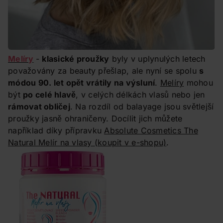
Melíry
-
klasické proužky
byly v uplynulých letech
považovány za beauty přešlap, ale nyní se spolu
s
módou 90. let opět vrátily na výsluní
.
Melíry
mohou
být
po celé hlavě
, v celých délkách vlasů nebo jen
rámovat obličej
. Na rozdíl od balayage jsou světlejší
proužky jasně ohraničeny. Docílit jich můžete
například díky přípravku
Absolute Cosmetics The
Natural Melír na vlasy
(koupit v e-shopu)
.