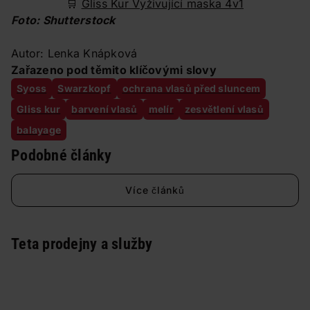
🛒
Gliss Kur Vyživující maska 4v1
Foto: Shutterstock
Autor: Lenka Knápková
Zařazeno pod těmito klíčovými slovy
Syoss
Swarzkopf
ochrana vlasů před sluncem
Gliss kur
barvení vlasů
melír
zesvětlení vlasů
balayage
Podobné články
Více článků
Teta prodejny a služby