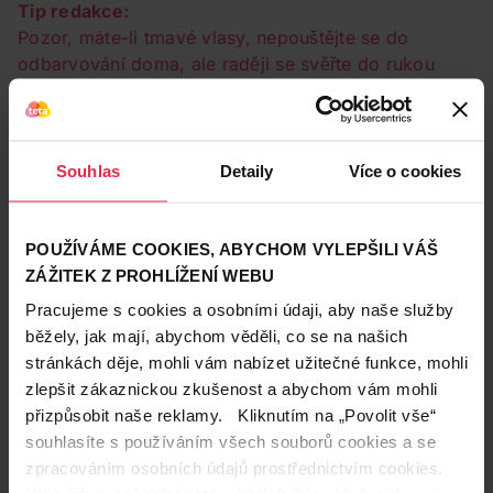
Tip redakce:
Pozor, máte-li tmavé vlasy, nepouštějte se do
odbarvování doma, ale raději se svěřte do rukou
odborníků.
Souhlas
Detaily
Více o cookies
POUŽÍVÁME COOKIES, ABYCHOM VYLEPŠILI VÁŠ
ZÁŽITEK Z PROHLÍŽENÍ WEBU
Pracujeme s cookies a osobními údaji, aby naše služby
běžely, jak mají, abychom věděli, co se na našich
stránkách děje, mohli vám nabízet užitečné funkce, mohli
🛒
Schwarzkopf Palette Deluxe zesvětlovač Platinová
zlepšit zákaznickou zkušenost a abychom vám mohli
Blond
přizpůsobit naše reklamy. Kliknutím na „Povolit vše“
souhlasíte s používáním všech souborů cookies a se
zpracováním osobních údajů prostřednictvím cookies.