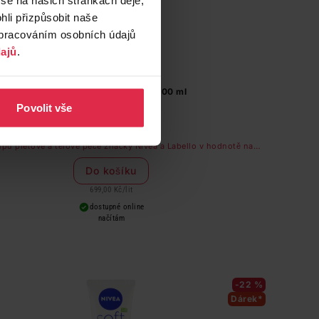
li přizpůsobit naše
zpracováním osobních údajů
ajů
.
Nivea Creme výživný krém 100 ml
Povolit vše
69,90 Kč
upu pleťové a tělové péče značky Nivea a Labello v hodnotě nad
249 Kč dostanete odličovač očí zdarma
Do košíku
699,00 Kč
/
lit
dostupné online
načítám
-22 %
Dárek*