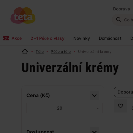
Doprava
Akce
2+1 Péče o vlasy
Novinky
Domácnost
D
Tělo
Péče o tělo
Univerzální krémy
Univerzální krémy
Doporu
Cena (Kč)
-
Dostupnost