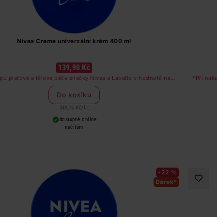
Nivea Creme univerzální krém 400 ml
139,90 Kč
pu pleťové a tělové péče značky Nivea a Labello v hodnotě nad
*Při nák
249 Kč dostanete odličovač očí zdarma
Do košíku
349,75 Kč
/
lit
dostupné online
načítám
-22 %
Dárek*