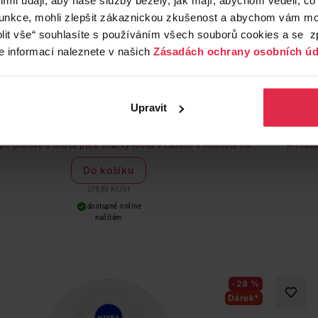
funkce, mohli zlepšit zákaznickou zkušenost a abychom vám moh
lit vše“ souhlasíte s používáním všech souborů cookies a se 
e informací naleznete v našich
Zásadách ochrany osobních úd
Nivea Soft Svěží hydratační krém 500 ml
Upravit
219,90 Kč
139,90 Kč
pu pleťové a tělové péče značky Nivea a Labello v hodnotě nad
*Při nák
249 Kč dostanete odličovač očí zdarma
Do košíku
279,80 Kč
/
lit
dostupné online
načítám
-28 %
Dárek*