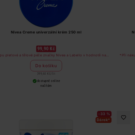
Nivea Creme univerzální krém 250 ml
N
99,90 Kč
pu pleťové a tělové péče značky Nivea a Labello v hodnotě nad
*Při nák
249 Kč dostanete odličovač očí zdarma
Do košíku
399,60 Kč
/
lit
dostupné online
načítám
-33 %
Dárek*