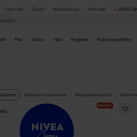
Teta Foto
Články
Naše značky
Teta klub
+420 29
ěti
Pleť
Vlasy
Tělo
Hygiena
Krása a parfémy
čujeme
Nejlépe hodnocené
Nejprodávanější
Nejlevn
Dárek*