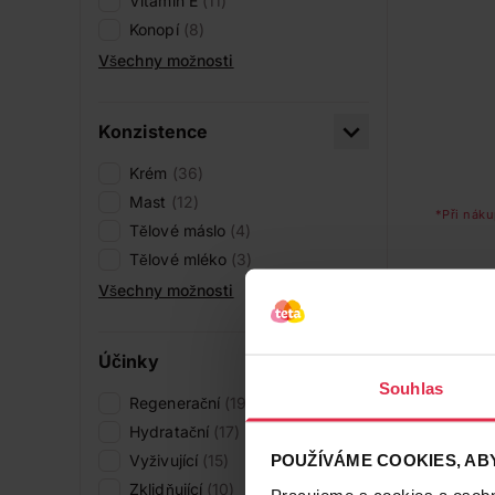
Vitamin E
(11)
Konopí
(8)
Všechny možnosti
Konzistence
Krém
(36)
Mast
(12)
*Při náku
Tělové máslo
(4)
Tělové mléko
(3)
Všechny možnosti
Účinky
Souhlas
Regenerační
(19)
Hydratační
(17)
POUŽÍVÁME COOKIES, ABY
Vyživující
(15)
Zklidňující
(10)
Pracujeme s cookies a osobní