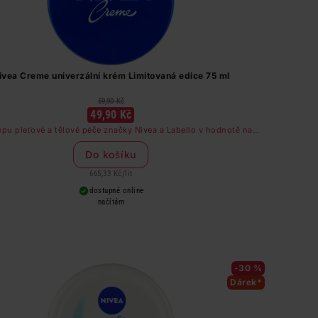
ivea Creme univerzální krém Limitovaná edice 75 ml
59,90 Kč
49,90 Kč
upu pleťové a tělové péče značky Nivea a Labello v hodnotě nad
249 Kč dostanete odličovač očí zdarma
Do košíku
665,33 Kč
/
lit
dostupné online
načítám
-30 %
Dárek*