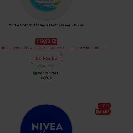
Nivea Soft Svěží hydratační krém 300 ml
119,90 Kč
upu pleťové a tělové péče značky Nivea a Labello v hodnotě nad
249 Kč dostanete odličovač očí zdarma
Do košíku
399,67 Kč
/
lit
dostupné online
načítám
-17 %
Dárek*