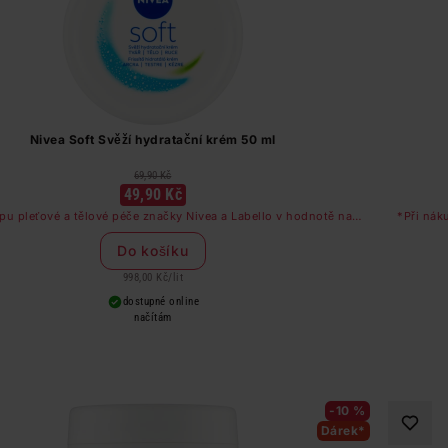
Nivea Soft Svěží hydratační krém 50 ml
69,90 Kč
49,90 Kč
pu pleťové a tělové péče značky Nivea a Labello v hodnotě nad
*Při nák
249 Kč dostanete odličovač očí zdarma
Do košíku
998,00 Kč
/
lit
dostupné online
načítám
-10 %
Dárek*