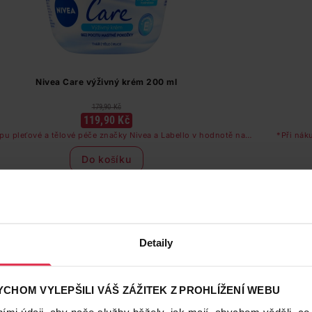
Nivea Care výživný krém 200 ml
179,90 Kč
119,90 Kč
pu pleťové a tělové péče značky Nivea a Labello v hodnotě nad
*Při nák
249 Kč dostanete odličovač očí zdarma
Do košíku
599,50 Kč
/
lit
dostupné online
načítám
Detaily
-36 %
Dárek*
CHOM VYLEPŠILI VÁŠ ZÁŽITEK Z PROHLÍŽENÍ WEBU
mi údaji, aby naše služby běžely, jak mají, abychom věděli, co