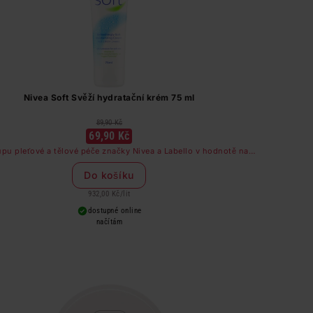
Nivea Soft Svěží hydratační krém 75 ml
89,90 Kč
69,90 Kč
upu pleťové a tělové péče značky Nivea a Labello v hodnotě nad
249 Kč dostanete odličovač očí zdarma
Do košíku
932,00 Kč
/
lit
dostupné online
načítám