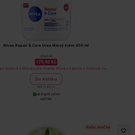
Nivea Repair & Care Urea tělový krém 400 ml
199,90 Kč
179,90 Kč
pu pleťové a tělové péče značky Nivea a Labello v hodnotě nad
249 Kč dostanete odličovač očí zdarma
Do košíku
449,75 Kč
/
lit
dostupné online
načítám
Naše značka