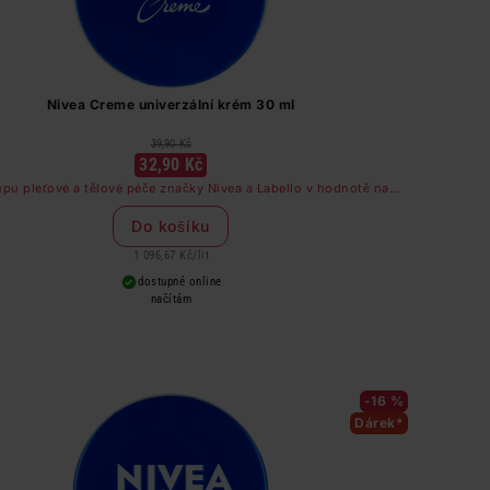
Nivea Creme univerzální krém 30 ml
39,90 Kč
32,90 Kč
upu pleťové a tělové péče značky Nivea a Labello v hodnotě nad
249 Kč dostanete odličovač očí zdarma
Do košíku
1 096,67 Kč
/
lit
dostupné online
načítám
-16 %
Dárek*