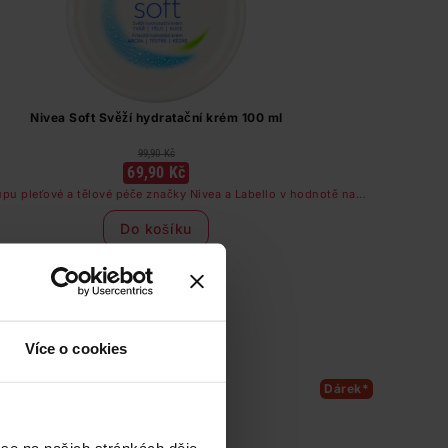
Nivea Soft Svěží hydratační krém 100 ml
99,90 Kč
69,90 Kč
upu pleťové a tělové péče značky Nivea a Labello v hodnotě nad
249 Kč dostanete odličovač očí zdarma
Do košíku
699,00 Kč
/
lit
dostupné online
načítám
Více o cookies
Dárek*
 se na našich stránkách děje,