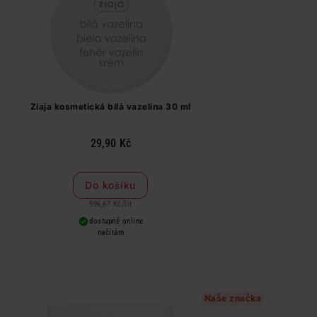
Ziaja kosmetická bílá vazelína 30 ml
29,90 Kč
Do košíku
996,67 Kč
/
lit
dostupné online
načítám
Naše značka