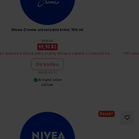
Nivea Creme univerzální krém 150 ml
89,90 Kč
69,90 Kč
pu pleťové a tělové péče značky Nivea a Labello v hodnotě nad
*Při nák
249 Kč dostanete odličovač očí zdarma
Do košíku
466,00 Kč
/
lit
dostupné online
načítám
Dárek*