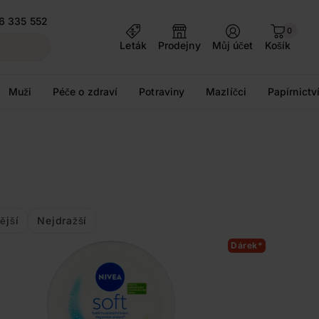
6 335 552
0
Leták
Prodejny
Můj účet
Košík
Muži
Péče o zdraví
Potraviny
Mazlíčci
Papírnictv
ější
Nejdražší
Dárek*