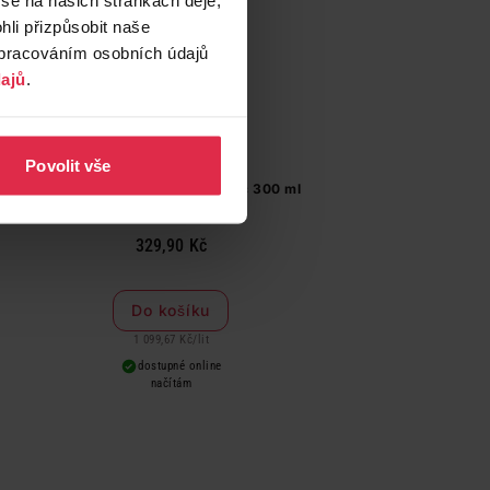
li přizpůsobit naše
zpracováním osobních údajů
ajů
.
Povolit vše
Priessnitz Žilní mazání Classic 300 ml
329,90 Kč
Do košíku
1 099,67 Kč
/
lit
dostupné online
načítám