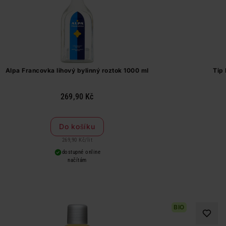
Alpa Francovka lihový bylinný roztok 1000 ml
Tip
269,90 Kč
Do košíku
269,90 Kč
/
lit
dostupné online
načítám
BIO