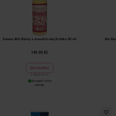
Saloos BIO tělový a masážní olej Erotika 50 ml
Bio Bi
149,90 Kč
Do košíku
2 998,00 Kč
/
lit
dostupné online
načítám