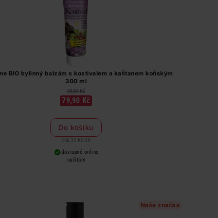
one BIO bylinný balzám s kostivalem a kaštanem koňským
300 ml
89,90 Kč
79,90 Kč
Do košíku
266,33 Kč
/
lit
dostupné online
načítám
Naše značka