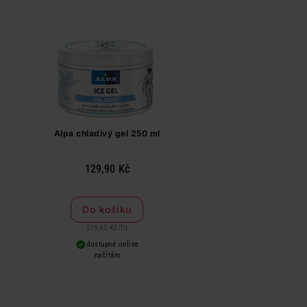
Alpa chladivý gel 250 ml
129,90 Kč
Do košíku
519,60 Kč
/
lit
dostupné online
načítám