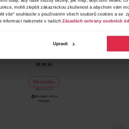
funkce, mohli zlepšit zákaznickou zkušenost a abychom vám moh
lit vše“ souhlasíte s používáním všech souborů cookies a se 
e informací naleznete v našich
Zásadách ochrany osobních úd
Upravit
é bylinný masážní olej rakytník & arganový olej 100 ml
99,90 Kč
Do košíku
999,00 Kč
/
lit
dostupné online
načítám