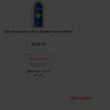
Alpa Francovka Lihový bylinný roztok 160 ml
64,90 Kč
Do košíku
405,63 Kč
/
lit
dostupné online
načítám
Naše značka