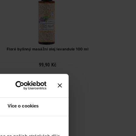
Floré bylinný masážní olej levandule 100 ml
99,90 Kč
Do košíku
999,00 Kč
/
lit
dostupné online
načítám
Více o cookies
 se na našich stránkách děje,