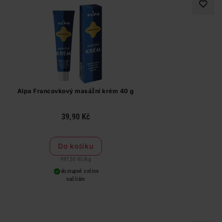
Alpa Francovkový masážní krém 40 g
39,90 Kč
Do košíku
997,50 Kč
/
kg
dostupné online
načítám