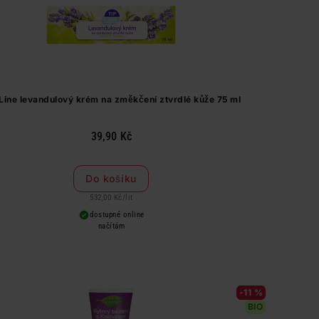
 Line levandulový krém na změkčení ztvrdlé kůže 75 ml
39,90 Kč
Do košíku
532,00 Kč
/
lit
dostupné online
načítám
-11 %
BIO