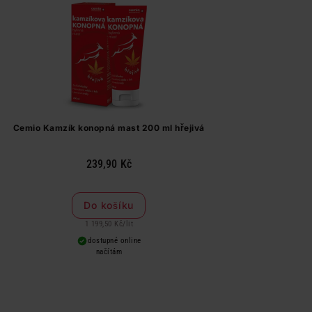
Cemio Kamzík konopná mast 200 ml hřejivá
239,90 Kč
Do košíku
1 199,50 Kč
/
lit
dostupné online
načítám