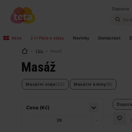
Doprava
Akce
2+1 Péče o vlasy
Novinky
Domácnost
D
Tělo
Masáž
Masáž
Masážní oleje
(33)
Masážní krémy
(9)
Doporu
Cena (Kč)
-