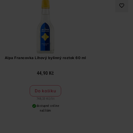
Alpa Francovka Lihový bylinný roztok 60 ml
44,90 Kč
Do košíku
748,33 Kč
/
lit
dostupné online
načítám