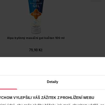
Alpa bylinný masážní gel kaštan 100 ml
79,90 Kč
Do košíku
799,00 Kč
/
lit
dostupné online
načítám
Detaily
CHOM VYLEPŠILI VÁŠ ZÁŽITEK Z PROHLÍŽENÍ WEBU
Naše značka
mi údaji, aby naše služby běžely, jak mají, abychom věděli, co