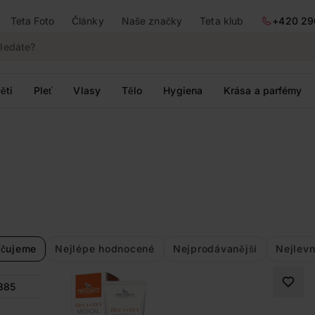
Teta Foto
Články
Naše značky
Teta klub
+420 29
ěti
Pleť
Vlasy
Tělo
Hygiena
Krása a parfémy
čujeme
Nejlépe hodnocené
Nejprodávanější
Nejlevn