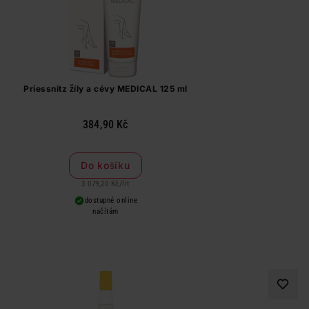
Priessnitz žíly a cévy MEDICAL 125 ml
384,90 Kč
Do košíku
3 079,20 Kč
/
lit
dostupné online
načítám