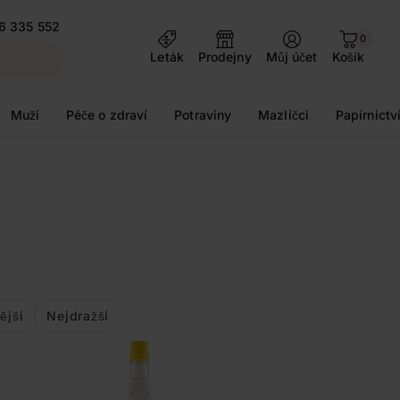
6 335 552
0
Leták
Prodejny
Můj účet
Košík
Muži
Péče o zdraví
Potraviny
Mazlíčci
Papírnictv
ější
Nejdražší