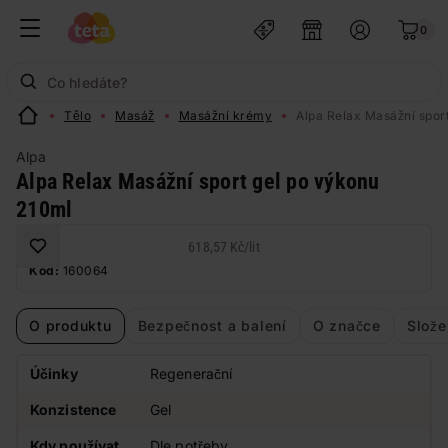
0
Tělo
Masáž
Masážní krémy
Alpa Relax Masážní spor
Alpa
Alpa Relax Masážní sport gel po výkonu
210ml
618,57 Kč
/
lit
Kód:
160064
O produktu
Bezpečnost a balení
O značce
Slože
Účinky
Regenerační
Konzistence
Gel
Kdy používat
Dle potřeby