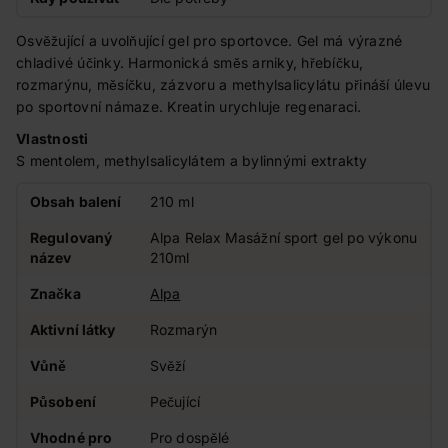
Osvěžující a uvolňující gel pro sportovce. Gel má výrazné
chladivé účinky. Harmonická směs arniky, hřebíčku,
rozmarýnu, měsíčku, zázvoru a methylsalicylátu přináší úlevu
po sportovní námaze. Kreatin urychluje regenaraci.
Vlastnosti
S mentolem, methylsalicylátem a bylinnými extrakty
Obsah balení
210 ml
Regulovaný
Alpa Relax Masážní sport gel po výkonu
název
210ml
Značka
Alpa
Aktivní látky
Rozmarýn
Vůně
Svěží
Působení
Pečující
Vhodné pro
Pro dospělé